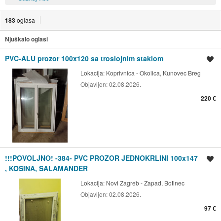
183
oglasa
Njuškalo oglasi
PVC-ALU prozor 100x120 sa troslojnim staklom
Spremi oglas
Lokacija:
Koprivnica - Okolica, Kunovec Breg
Objavljen:
02.08.2026.
220 €
!!!POVOLJNO! -384- PVC PROZOR JEDNOKRLINI 100x147
Spremi oglas
, KOSINA, SALAMANDER
Lokacija:
Novi Zagreb - Zapad, Botinec
Objavljen:
02.08.2026.
97 €