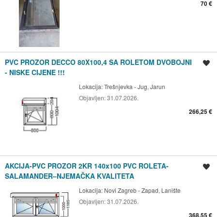
70 €
PVC PROZOR DECCO 80X100,4 SA ROLETOM DVOBOJNI
Spremi oglas
- NISKE CIJENE !!!
Lokacija:
Trešnjevka - Jug, Jarun
Objavljen:
31.07.2026.
266,25 €
AKCIJA-PVC PROZOR 2KR 140x100 PVC ROLETA-
Spremi oglas
SALAMANDER–NJEMAČKA KVALITETA
Lokacija:
Novi Zagreb - Zapad, Lanište
Objavljen:
31.07.2026.
368,55 €