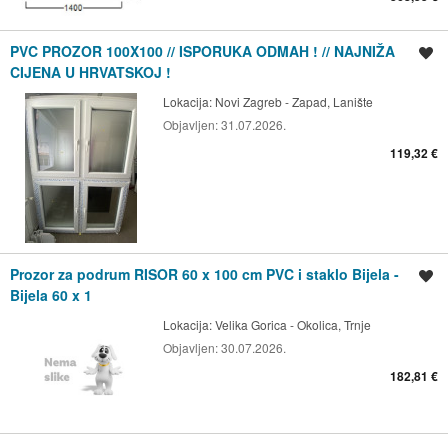
PVC PROZOR 100X100 // ISPORUKA ODMAH ! // NAJNIŽA
Spremi oglas
CIJENA U HRVATSKOJ !
Lokacija:
Novi Zagreb - Zapad, Lanište
Objavljen:
31.07.2026.
119,32 €
Prozor za podrum RISOR 60 x 100 cm PVC i staklo Bijela -
Spremi oglas
Bijela 60 x 1
Lokacija:
Velika Gorica - Okolica, Trnje
Objavljen:
30.07.2026.
182,81 €