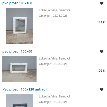
pvc prozor 80x100
Spremi oglas
Lokacija:
Virje, Šemovci
Objavljen:
02.08.2026.
115 €
pvc prozor 100x60
Spremi oglas
Lokacija:
Virje, Šemovci
Objavljen:
02.08.2026.
100 €
Pvc prozor 100x120 antracit
Spremi oglas
Lokacija:
Virje, Šemovci
Objavljen:
02.08.2026.