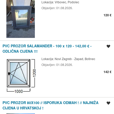
Lokacija:
Vrbovec, Podolec
Objavljen:
01.08.2026.
120 €
PVC PROZOR SALAMANDER - 100 x 120 - 142,00 € -
Spremi oglas
ODLIČNA CIJENA !!!
Lokacija:
Novi Zagreb - Zapad, Botinec
Objavljen:
01.08.2026.
142 €
PVC PROZOR 80X100 // ISPORUKA ODMAH ! // NAJNIŽA
Spremi oglas
CIJENA U HRVATSKOJ !