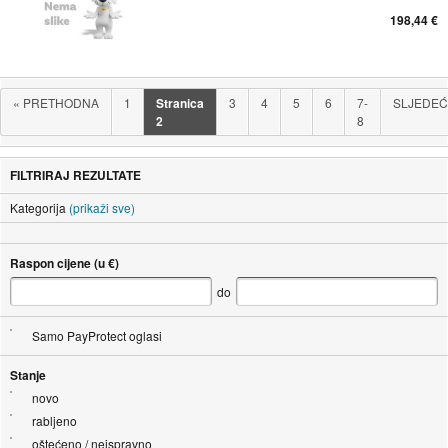
198,44 €
«
PRETHODNA
1
Stranica
3
4
5
6
7-
SLJEDE
2
8
FILTRIRAJ REZULTATE
Kategorija
(prikaži sve)
Raspon cijene (u €)
do
Samo PayProtect oglasi
Stanje
novo
rabljeno
oštećeno / neispravno