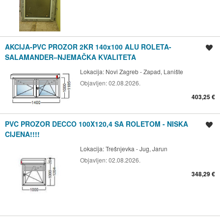
AKCIJA-PVC PROZOR 2KR 140x100 ALU ROLETA-
Spremi oglas
SALAMANDER–NJEMAČKA KVALITETA
Lokacija:
Novi Zagreb - Zapad, Lanište
Objavljen:
02.08.2026.
403,25 €
PVC PROZOR DECCO 100X120,4 SA ROLETOM - NISKA
Spremi oglas
CIJENA!!!!
Lokacija:
Trešnjevka - Jug, Jarun
Objavljen:
02.08.2026.
348,29 €