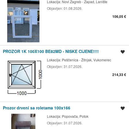
Lokacija:
Novi Zagreb - Zapad, Lanište
Objavljen:
01.08.2026.
106,05 €
PROZOR 1K 100X100 BE82MD - NISKE CIJENE!!!!
Spremi oglas
Lokacija:
Peščenica - Žitnjak, Vukomerec
Objavljen:
31.07.2026.
214,33 €
Prozor drveni sa roletama 100x166
Spremi oglas
Lokacija:
Popovača, Potok
Objavljen:
31.07.2026.