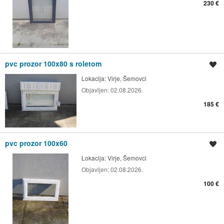
230 €
pvc prozor 100x80 s roletom
Spremi oglas
Lokacija:
Virje, Šemovci
Objavljen:
02.08.2026.
185 €
pvc prozor 100x60
Spremi oglas
Lokacija:
Virje, Šemovci
Objavljen:
02.08.2026.
100 €