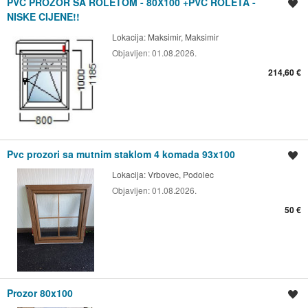
PVC PROZOR SA ROLETOM - 80X100 +PVC ROLETA -
Spremi oglas
NISKE CIJENE!!
Lokacija:
Maksimir, Maksimir
Objavljen:
01.08.2026.
214,60 €
Pvc prozori sa mutnim staklom 4 komada 93x100
Spremi oglas
Lokacija:
Vrbovec, Podolec
Objavljen:
01.08.2026.
50 €
Prozor 80x100
Spremi oglas