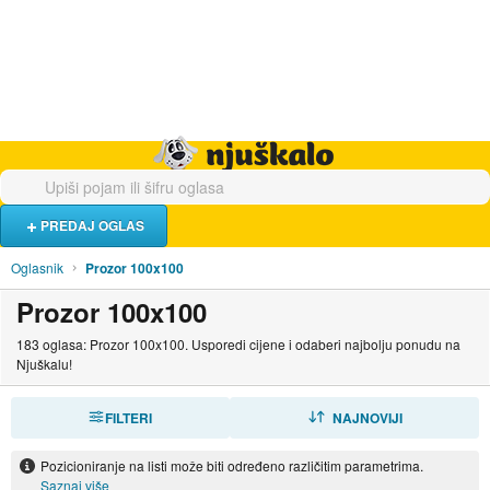
Hrana i piće
Turistički smještaj
Poslovi
Njuškalo naslovnica
PREDAJ OGLAS
Oglasnik
Prozor 100x100
Prozor 100x100
183 oglasa: Prozor 100x100. Usporedi cijene i odaberi najbolju ponudu na
Njuškalu!
FILTERI
SORTIRAJ
NAJNOVIJI
Pozicioniranje na listi može biti određeno različitim parametrima.
Saznaj više