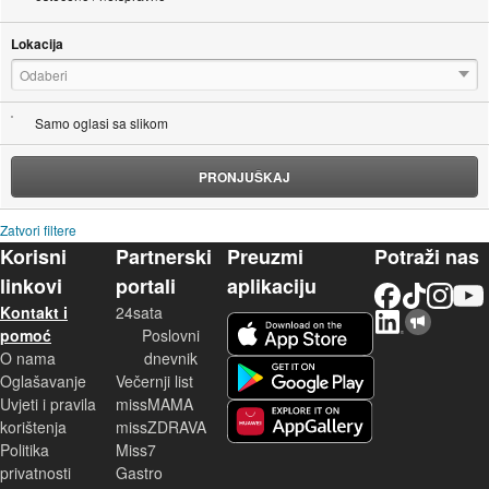
Lokacija
Odaberi
Samo oglasi sa slikom
PRONJUŠKAJ
Zatvori filtere
Korisni
Partnerski
Preuzmi
Potraži nas
linkovi
portali
aplikaciju
Facebook
TikTok
Instagram
YouTu
Kontakt i
24sata
LinkedIn
Njuškalo blog
iOS aplikacija
pomoć
Poslovni
O nama
dnevnik
Android aplikacija
Oglašavanje
Večernji list
Uvjeti i pravila
missMAMA
korištenja
missZDRAVA
Huawei aplikacija
Politika
Miss7
privatnosti
Gastro