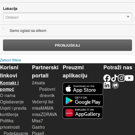
Lokacija
Odaberi
Samo oglasi sa slikom
PRONJUŠKAJ
Zatvori filtere
Korisni
Partnerski
Preuzmi
Potraži nas
linkovi
portali
aplikaciju
Facebook
TikTok
Instagram
YouTu
Kontakt i
24sata
LinkedIn
Njuškalo blog
iOS aplikacija
pomoć
Poslovni
O nama
dnevnik
Android aplikacija
Oglašavanje
Večernji list
Uvjeti i pravila
missMAMA
korištenja
missZDRAVA
Huawei aplikacija
Politika
Miss7
privatnosti
Gastro
Podešavanje
Pixsell