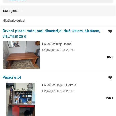
152
oglasa
Njuškalo oglasi
Drveni pisaći radni stol dimenzije: duž.180cm, šir.80cm,
Spremi oglas
vis.74cm za s
Lokacija:
Trnje, Kanal
Objavljen:
07.08.2026.
85 €
Pisaci stol
Spremi oglas
Lokacija:
Osijek, Retfala
Objavljen:
07.08.2026.
150 €