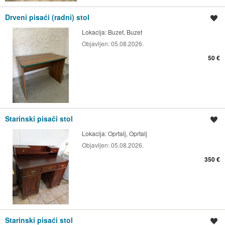
Drveni pisaći (radni) stol
Spremi oglas
Lokacija:
Buzet, Buzet
Objavljen:
05.08.2026.
50 €
Starinski pisači stol
Spremi oglas
Lokacija:
Oprtalj, Oprtalj
Objavljen:
05.08.2026.
350 €
Starinski pisaći stol
Spremi oglas