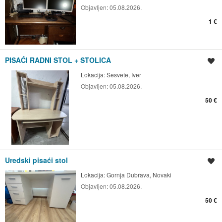
Objavljen:
05.08.2026.
1 €
PISAĆI RADNI STOL + STOLICA
Spremi oglas
Lokacija:
Sesvete, Iver
Objavljen:
05.08.2026.
50 €
Uredski pisaći stol
Spremi oglas
Lokacija:
Gornja Dubrava, Novaki
Objavljen:
05.08.2026.
50 €