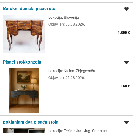
Barokni damski pisači stol
Spremi oglas
Lokacija:
Slovenija
Objavljen:
05.08.2026.
1.800 €
Pisaći stol/konzola
Spremi oglas
Lokacija:
Kutina, Zbjegovača
Objavljen:
05.08.2026.
160 €
poklanjam dva pisaća stola
Spremi oglas
Lokacija:
Trešnjevka - Jug, Srednjaci