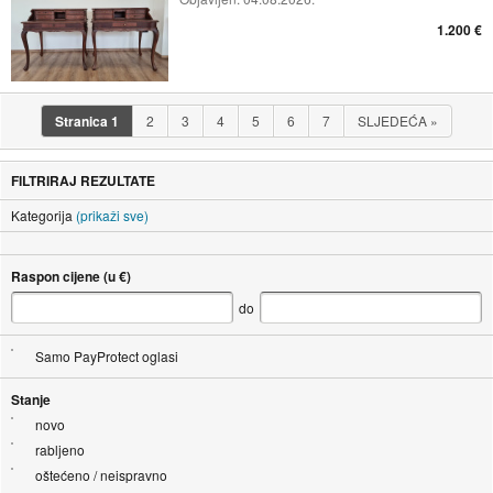
1.200 €
Stranica
1
2
3
4
5
6
7
SLJEDEĆA
»
FILTRIRAJ REZULTATE
Kategorija
(prikaži sve)
Raspon cijene (u €)
do
Samo PayProtect oglasi
Stanje
novo
rabljeno
oštećeno / neispravno