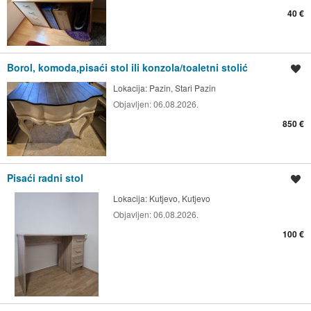
40 €
Borol, komoda,pisaći stol ili konzola/toaletni stolić
Spremi oglas
Lokacija:
Pazin, Stari Pazin
Objavljen:
06.08.2026.
850 €
Pisaći radni stol
Spremi oglas
Lokacija:
Kutjevo, Kutjevo
Objavljen:
06.08.2026.
100 €