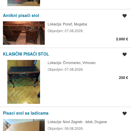
Antikni pisači stol
Spremi oglas
Lokacija:
Poreč, Mugeba
Objavljen:
07.08.2026.
2.000 €
KLASIČNI PISAĆI STOL
Spremi oglas
Lokacija:
Črnomerec, Vrhovec
Objavljen:
07.08.2026.
250 €
Pisaci stol sa ladicama
Spremi oglas
Lokacija:
Novi Zagreb - Istok, Dugave
Objavljen:
06.08.2026.