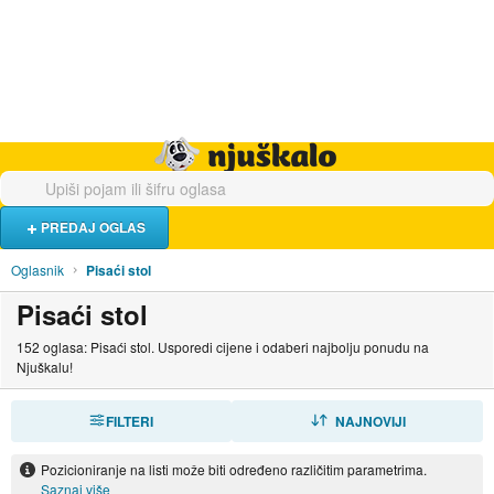
Hrana i piće
Turistički smještaj
Poslovi
Njuškalo naslovnica
PREDAJ OGLAS
Oglasnik
Pisaći stol
Pisaći stol
152 oglasa: Pisaći stol. Usporedi cijene i odaberi najbolju ponudu na
Njuškalu!
FILTERI
SORTIRAJ
NAJNOVIJI
Pozicioniranje na listi može biti određeno različitim parametrima.
Saznaj više