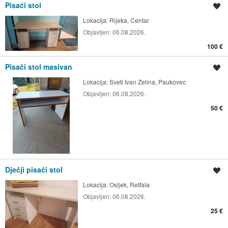
Pisaći stol
Spremi oglas
Lokacija:
Rijeka, Centar
Objavljen:
06.08.2026.
100 €
Pisači stol masivan
Spremi oglas
Lokacija:
Sveti Ivan Zelina, Paukovec
Objavljen:
06.08.2026.
50 €
Dječji pisaći stol
Spremi oglas
Lokacija:
Osijek, Retfala
Objavljen:
06.08.2026.
25 €