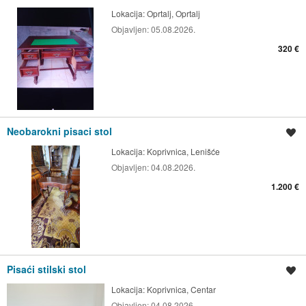
Lokacija:
Oprtalj, Oprtalj
Objavljen:
05.08.2026.
320 €
Neobarokni pisaci stol
Spremi oglas
Lokacija:
Koprivnica, Lenišće
Objavljen:
04.08.2026.
1.200 €
Pisaći stilski stol
Spremi oglas
Lokacija:
Koprivnica, Centar
Objavljen:
04.08.2026.