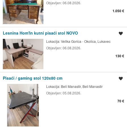
Objavljen:
06.08.2026.
1.050 €
Lesnina Hom'In kutni pisaći stol NOVO
Spremi oglas
Lokacija:
Velika Gorica - Okolica, Lukavec
Objavljen:
06.08.2026.
130 €
Pisaći / gaming stol 120x80 cm
Spremi oglas
Lokacija:
Beli Manastir, Beli Manastir
Objavljen:
05.08.2026.
70 €