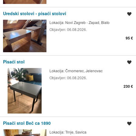
Uredski stolovi - pisaći stolovi
Spremi oglas
Lokacija:
Novi Zagreb - Zapad, Blato
Objavljen:
06.08.2026.
95 €
Pisaći stol
Spremi oglas
Lokacija:
Črnomerec, Jelenovac
Objavljen:
06.08.2026.
230 €
Pisači stol Beč ca 1890
Spremi oglas
Lokacija:
Trnje, Savica