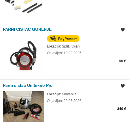
PARNI ČISTAČ GORENJE
Spremi oglas
PayProtect
Lokacija:
Split, Kman
Objavljen:
10.08.2026.
50 €
Parni čistać Unitekno Pro
Spremi oglas
Lokacija:
Slovenija
Objavljen:
09.08.2026.
340 €