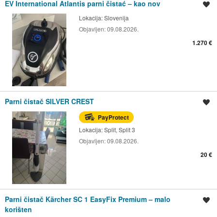
EV International Atlantis parni čistać – kao nov
Spremi oglas
Lokacija:
Slovenija
Objavljen:
09.08.2026.
1.270 €
Parni čistač SILVER CREST
Spremi oglas
PayProtect
Lokacija:
Split, Split 3
Objavljen:
09.08.2026.
20 €
Parni čistač Kärcher SC 1 EasyFix Premium – malo
Spremi oglas
korišten