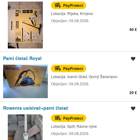
PayProtect
Lokacija:
Rijeka, Krnjevo
Objavljen:
09.08.2026.
40 €
Parni čistač Royal
Spremi oglas
PayProtect
Lokacija:
Ivanić-Grad, Gornji Šarampov
Objavljen:
09.08.2026.
20 €
Rowenta usisivač+parni čistać
Spremi oglas
PayProtect
Lokacija:
Split, Ravne njive
Objavljen:
09.08.2026.