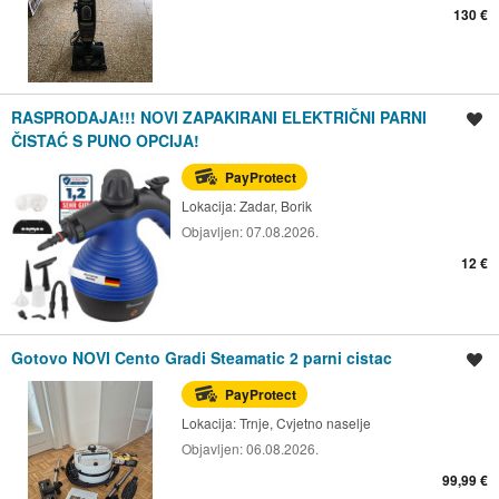
130 €
RASPRODAJA!!! NOVI ZAPAKIRANI ELEKTRIČNI PARNI
Spremi oglas
ČISTAĆ S PUNO OPCIJA!
PayProtect
Lokacija:
Zadar, Borik
Objavljen:
07.08.2026.
12 €
Gotovo NOVI Cento Gradi Steamatic 2 parni cistac
Spremi oglas
PayProtect
Lokacija:
Trnje, Cvjetno naselje
Objavljen:
06.08.2026.
99,99 €