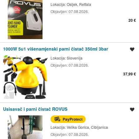
Lokacija:
Osijek, Retfala
Objavljen:
07.08.2026.
20 €
1000W 5u1 višenamjenski parni čistač 350ml 3bar
Spremi oglas
Lokacija:
Slovenija
Objavljen:
07.08.2026.
37,99 €
Usisavač i parni čistač ROVUS
Spremi oglas
PayProtect
Lokacija:
Velika Gorica, Cibljanica
Objavljen:
07.08.2026.