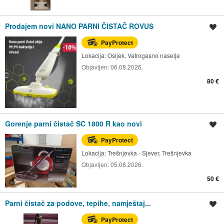
Prodajem novi NANO PARNI ČISTAČ ROVUS
Spremi oglas
PayProtect
Lokacija:
Osijek, Vatrogasno naselje
Objavljen:
06.08.2026.
80 €
Gorenje parni čistač SC 1800 R kao novi
Spremi oglas
PayProtect
Lokacija:
Trešnjevka - Sjever, Trešnjevka
Objavljen:
05.08.2026.
50 €
Parni čistač za podove, tepihe, namještaj...
Spremi oglas
PayProtect