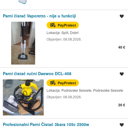
Parni čistač Vaporetto - nije u funkciji
Spremi oglas
PayProtect
Lokacija:
Split, Dobri
Objavljen:
08.08.2026.
40 €
Parni čistač ručni Daewoo DCL-408
Spremi oglas
PayProtect
Lokacija:
Podravske Sesvete, Podravske Sesvete
Objavljen:
08.08.2026.
20 €
Profesionalni Parni Čistač 3bara 105c 2500w
Spremi oglas