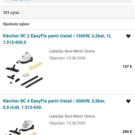
121
oglas
Njuškalo oglasi
Kärcher SC 2 EasyFix parni čistač / 1500W, 3,2bar, 1L
Spremi oglas
1.512-600.0
Lokacija:
Novi Marof, Grana
Objavljen:
10.08.2026.
137 €
Kärcher SC 4 EasyFix parni čistač / 2000W, 3,5bar,
Spremi oglas
0,5+0,8L 1.512-630.
Lokacija:
Novi Marof, Grana
Objavljen:
10.08.2026.
260 €