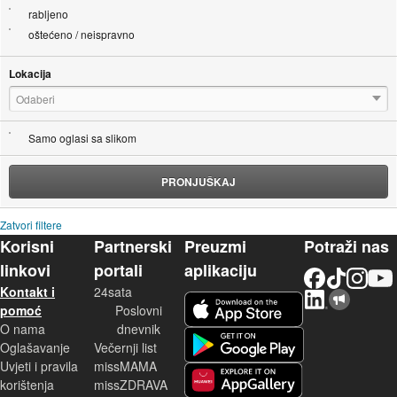
rabljeno
oštećeno / neispravno
Lokacija
Odaberi
Samo oglasi sa slikom
PRONJUŠKAJ
Zatvori filtere
Korisni
Partnerski
Preuzmi
Potraži nas
linkovi
portali
aplikaciju
Facebook
TikTok
Instagram
YouTu
Kontakt i
24sata
LinkedIn
Njuškalo blog
iOS aplikacija
pomoć
Poslovni
O nama
dnevnik
Android aplikacija
Oglašavanje
Večernji list
Uvjeti i pravila
missMAMA
korištenja
missZDRAVA
Huawei aplikacija