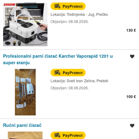
PayProtect
Lokacija:
Trešnjevka - Jug, Prečko
Objavljen:
08.08.2026.
130 €
Profesionalni parni čistač Karcher Vaporapid 1201 u
Spremi oglas
super stanju
PayProtect
Lokacija:
Sveti Ivan Zelina, Pretoki
Objavljen:
08.08.2026.
100 €
Ručni parni čistač
Spremi oglas
PayProtect