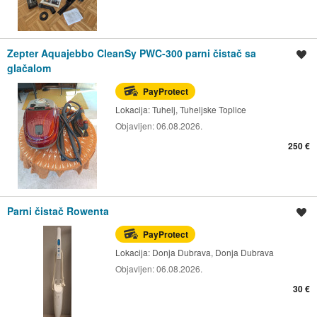
Zepter Aquajebbo CleanSy PWC-300 parni čistač sa
Spremi oglas
glačalom
PayProtect
Lokacija:
Tuhelj, Tuheljske Toplice
Objavljen:
06.08.2026.
250 €
Parni čistač Rowenta
Spremi oglas
PayProtect
Lokacija:
Donja Dubrava, Donja Dubrava
Objavljen:
06.08.2026.
30 €