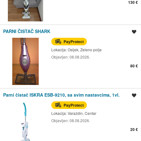
130 €
PARNI ČISTAČ SHARK
Spremi oglas
PayProtect
Lokacija:
Osijek, Zeleno polje
Objavljen:
08.08.2026.
80 €
Parni čistač ISKRA ESB-9210, sa svim nastavcima, 1vl.
Spremi oglas
PayProtect
Lokacija:
Varaždin, Centar
Objavljen:
08.08.2026.
20 €