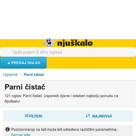
Hrana i piće
Turistički smještaj
Poslovi
Njuškalo naslovnica
PREDAJ OGLAS
Oglasnik
Parni čistač
Parni čistač
121 oglas: Parni čistač. Usporedi cijene i odaberi najbolju ponudu na
Njuškalu!
FILTERI
SORTIRAJ
NAJNOVIJI
Pozicioniranje na listi može biti određeno različitim parametrima.
Saznaj više