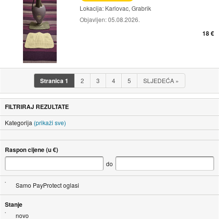
Lokacija:
Karlovac, Grabrik
Objavljen:
05.08.2026.
18 €
Stranica
1
2
3
4
5
SLJEDEĆA
»
FILTRIRAJ REZULTATE
Kategorija
(prikaži sve)
Raspon cijene (u €)
do
Samo PayProtect oglasi
Stanje
novo