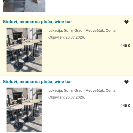
Stolovi, mramorna ploča, wine bar
Spremi oglas
Lokacija:
Gornji Grad - Medveščak, Centar
Objavljen:
26.07.2026.
140 €
Stolovi, mramorna ploča, wine bar
Spremi oglas
Lokacija:
Gornji Grad - Medveščak, Centar
Objavljen:
26.07.2026.
140 €