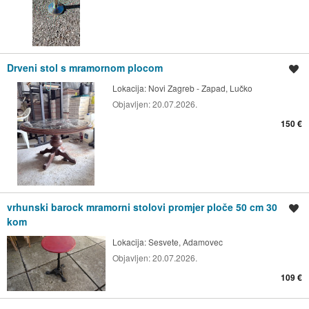
Drveni stol s mramornom plocom
Spremi oglas
Lokacija:
Novi Zagreb - Zapad, Lučko
Objavljen:
20.07.2026.
150 €
vrhunski barock mramorni stolovi promjer ploče 50 cm 30
Spremi oglas
kom
Lokacija:
Sesvete, Adamovec
Objavljen:
20.07.2026.
109 €