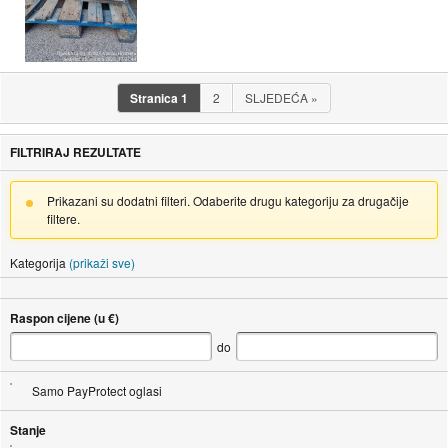
Stranica
1
2
SLJEDEĆA
»
FILTRIRAJ REZULTATE
Prikazani su dodatni filteri. Odaberite drugu kategoriju za drugačije
filtere.
Kategorija
(prikaži sve)
Raspon cijene (u €)
do
Samo PayProtect oglasi
Stanje