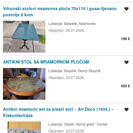
Vrhunski stolovi mramorna ploča 70x110 i gusa-lijevano
Spremi oglas
postolje 8 kom
Lokacija:
Sesvete, Adamovec
Objavljen:
26.07.2026.
190 €
ANTIKNI STOL SA MRAMORNOM PLOČOM
Spremi oglas
Lokacija:
Stupnik, Gornji Stupnik
Objavljen:
23.07.2026.
450 €
Antikni mramorni set za pisaći stol – Art Deco (1934.) –
Spremi oglas
Kiskunlacháza
Lokacija:
Osijek, Gornji grad / Centar
Objavljen:
23.07.2026.