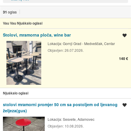
31
oglas
Vau Vau Njuškalo oglasi
Stolovi, mramorna ploča, wine bar
Spremi oglas
Lokacija:
Gornji Grad - Medveščak, Centar
Objavljen:
26.07.2026.
140 €
Njuškalo oglasi
stolovi mramorni promjer 50 cm sa postoljem od ljevanog
Spremi oglas
željeza(gus)
Lokacija:
Sesvete, Adamovec
Objavljen:
10.08.2026.