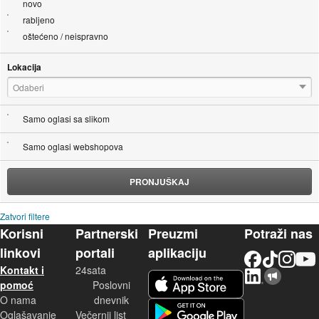
novo
rabljeno
oštećeno / neispravno
Lokacija
Odaberi
Samo oglasi sa slikom
Samo oglasi webshopova
PRONJUŠKAJ
Zatvori filtere
Korisni
Partnerski
Preuzmi
Potraži nas
linkovi
portali
aplikaciju
Facebook
TikTok
Instagram
YouTu
Kontakt i
24sata
LinkedIn
Njuškalo blog
iOS aplikacija
pomoć
Poslovni
O nama
dnevnik
Android aplikacija
Oglašavanje
Večernji list