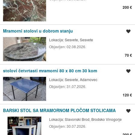
200 €
Mramorni stolovi u dobrom stanju
Spremi oglas
Lokacija:
Sesvete, Sesvete
Objavljen:
02.08.2026.
70 €
stolovi četvrtasti mramorni 80 x 80 cm 30 kom
Spremi oglas
Lokacija:
Sesvete, Adamovec
Objavljen:
31.07.2026.
120 €
BARSKI STOL SA MRAMORNOM PLOČOM STOLICAMA
Spremi oglas
Lokacija:
Slavonski Brod, Brodsko Vinogorje
Objavljen:
30.07.2026.
200 €