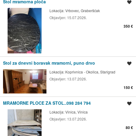
Stol mramorna ploča
Spremi oglas
Lokacija:
Vrbovec, Graberšćak
Objavljen:
15.07.2026.
350 €
Stol za dnevni boravak mramorni, puno drvo
Spremi oglas
Lokacija:
Koprivnica - Okolica, Starigrad
Objavljen:
13.07.2026.
150 €
MRAMORNE PLOCE ZA STOL..098 284 794
Spremi oglas
Lokacija:
Vinica, Vinica
Objavljen:
13.07.2026.
80 €