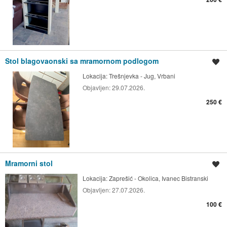
Stol blagovaonski sa mramornom podlogom
Spremi oglas
Lokacija:
Trešnjevka - Jug, Vrbani
Objavljen:
29.07.2026.
250 €
Mramorni stol
Spremi oglas
Lokacija:
Zaprešić - Okolica, Ivanec Bistranski
Objavljen:
27.07.2026.
100 €