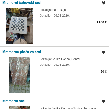
Mramorni šahovski stol
Spremi oglas
Lokacija:
Buje, Buje
Objavljen:
06.08.2026.
1.000 €
Mramorna ploča za stol
Spremi oglas
Lokacija:
Velika Gorica, Centar
Objavljen:
05.08.2026.
50 €
Mramorni stol
Spremi oglas
Lokacija:
Velika Gorica - Okolica, Turopolje