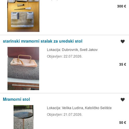
300 €
starinski mramorni stalak za uredski stol
Spremi oglas
Lokacija:
Dubrovnik, Sveti Jakov
Objavljen:
22.07.2026.
35 €
Mramorni stol
Spremi oglas
Lokacija:
Velika Ludina, Katoličko Selišće
Objavljen:
21.07.2026.
50 €