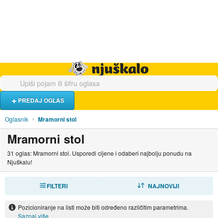
Hrana i piće
Turistički smještaj
Poslovi
Njuškalo naslovnica
PREDAJ OGLAS
Oglasnik
Mramorni stol
Mramorni stol
31 oglas: Mramorni stol. Usporedi cijene i odaberi najbolju ponudu na
Njuškalu!
FILTERI
SORTIRAJ
NAJNOVIJI
Pozicioniranje na listi može biti određeno različitim parametrima.
Saznaj više