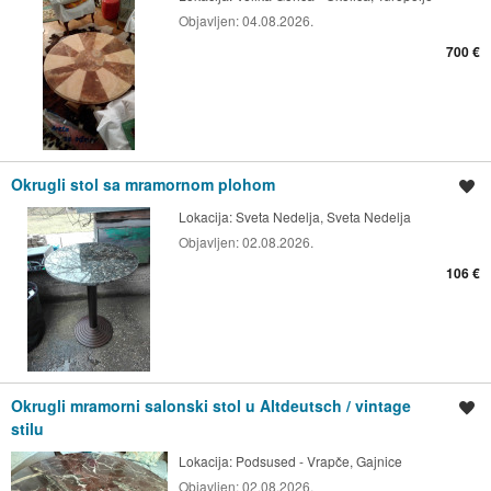
Objavljen:
04.08.2026.
700 €
Okrugli stol sa mramornom plohom
Spremi oglas
Lokacija:
Sveta Nedelja, Sveta Nedelja
Objavljen:
02.08.2026.
106 €
Okrugli mramorni salonski stol u Altdeutsch / vintage
Spremi oglas
stilu
Lokacija:
Podsused - Vrapče, Gajnice
Objavljen:
02.08.2026.