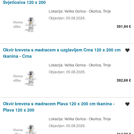
Svjetlosiva 120 x 200
Lokacija:
Velika Gorica - Okolica, Trnje
Objavljen:
05.08.2026.
391,94 €
Okvir kreveta s madracem s uzglavljem Crna 120 x 200 cm
Spremi oglas
tkanina - Crna
Lokacija:
Velika Gorica - Okolica, Trnje
Objavljen:
05.08.2026.
392,69 €
Okvir kreveta s madracem Plava 120 x 200 cm tkanina -
Spremi oglas
Plava 120 x 200
Lokacija:
Velika Gorica - Okolica, Trnje
Objavljen:
05.08.2026.
414,90 €