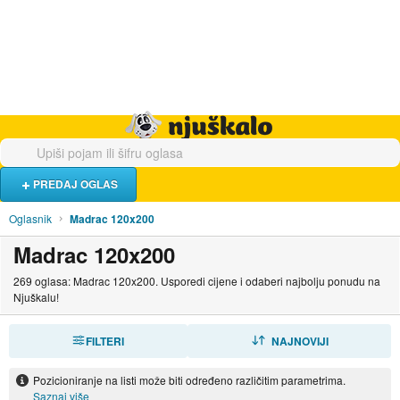
Hrana i piće
Turistički smještaj
Poslovi
Njuškalo naslovnica
PREDAJ OGLAS
Oglasnik
Madrac 120x200
Madrac 120x200
269 oglasa: Madrac 120x200. Usporedi cijene i odaberi najbolju ponudu na
Njuškalu!
FILTERI
SORTIRAJ
NAJNOVIJI
Pozicioniranje na listi može biti određeno različitim parametrima.
Saznaj više