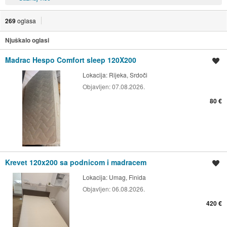
269
oglasa
Njuškalo oglasi
Madrac Hespo Comfort sleep 120X200
Spremi oglas
Lokacija:
Rijeka, Srdoči
Objavljen:
07.08.2026.
80 €
Krevet 120x200 sa podnicom i madracem
Spremi oglas
Lokacija:
Umag, Finida
Objavljen:
06.08.2026.
420 €