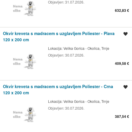
Objavljen:
31.07.2026.
632,83 €
Okvir kreveta s madracem s uzglavljem Poliester - Plava
Spremi oglas
120 x 200 cm
Lokacija:
Velika Gorica - Okolica, Trnje
Objavljen:
30.07.2026.
409,58 €
Okvir kreveta s madracem s uzglavljem Poliester - Crna
Spremi oglas
120 x 200 cm
Lokacija:
Velika Gorica - Okolica, Trnje
Objavljen:
30.07.2026.
387,54 €