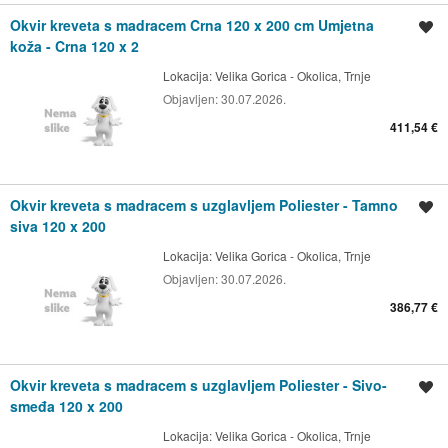
Okvir kreveta s madracem Crna 120 x 200 cm Umjetna
Spremi oglas
koža - Crna 120 x 2
Lokacija:
Velika Gorica - Okolica, Trnje
Objavljen:
30.07.2026.
411,54 €
Okvir kreveta s madracem s uzglavljem Poliester - Tamno
Spremi oglas
siva 120 x 200
Lokacija:
Velika Gorica - Okolica, Trnje
Objavljen:
30.07.2026.
386,77 €
Okvir kreveta s madracem s uzglavljem Poliester - Sivo-
Spremi oglas
smeđa 120 x 200
Lokacija:
Velika Gorica - Okolica, Trnje