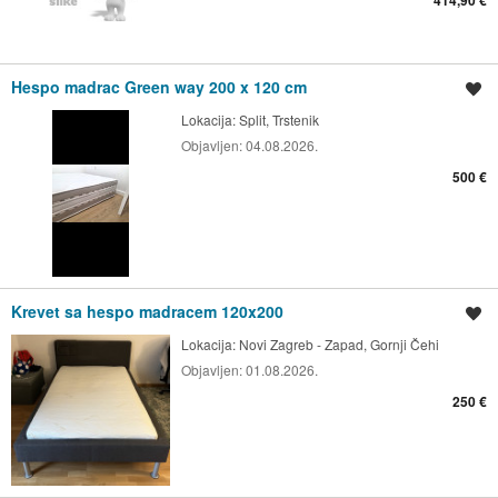
Hespo madrac Green way 200 x 120 cm
Spremi oglas
Lokacija:
Split, Trstenik
Objavljen:
04.08.2026.
500 €
Krevet sa hespo madracem 120x200
Spremi oglas
Lokacija:
Novi Zagreb - Zapad, Gornji Čehi
Objavljen:
01.08.2026.
250 €