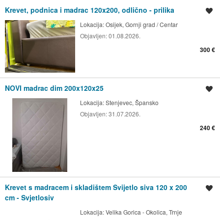
Krevet, podnica i madrac 120x200, odlično - prilika
Spremi oglas
Lokacija:
Osijek, Gornji grad / Centar
Objavljen:
01.08.2026.
300 €
NOVI madrac dim 200x120x25
Spremi oglas
Lokacija:
Stenjevec, Špansko
Objavljen:
31.07.2026.
240 €
Krevet s madracem i skladištem Svijetlo siva 120 x 200
Spremi oglas
cm - Svjetlosiv
Lokacija:
Velika Gorica - Okolica, Trnje