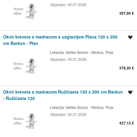
Objavljen:
30.07.2026.
397,90 €
Okvir kreveta s madracem s uzglavljem Plava 120 x 200
Spremi oglas
cm Baršun - Plav
Lokacija:
Velika Gorica - Okolica, Trnje
Objavljen:
30.07.2026.
378,30 €
Okvir kreveta s madracem Ružičasta 120 x 200 cm Baršun
Spremi oglas
- Ružičasta 120
Lokacija:
Velika Gorica - Okolica, Trnje
Objavljen:
30.07.2026.
427,12 €