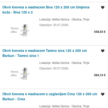
Okvir kreveta s madracem Siva 120 x 200 cm Umjetna
Spremi oglas
koža - Siva 120 x 2
Lokacija:
Velika Gorica - Okolica, Trnje
Objavljen:
30.07.2026.
438,53 €
Okvir kreveta s madracem Tamno siva 120 x 200 cm
Spremi oglas
Baršun - Tamno siva 1
Lokacija:
Velika Gorica - Okolica, Trnje
Objavljen:
30.07.2026.
384,10 €
Okvir kreveta s madracem s uzglavljem Crna 120 x 200 cm
Spremi oglas
Baršun - Crna
Lokacija:
Velika Gorica - Okolica, Trnje