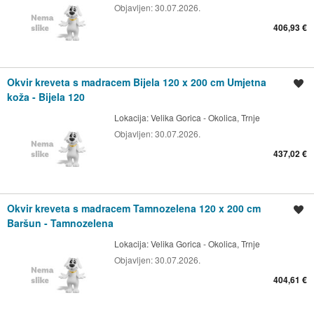
Objavljen:
30.07.2026.
406,93 €
Okvir kreveta s madracem Bijela 120 x 200 cm Umjetna
Spremi oglas
koža - Bijela 120
Lokacija:
Velika Gorica - Okolica, Trnje
Objavljen:
30.07.2026.
437,02 €
Okvir kreveta s madracem Tamnozelena 120 x 200 cm
Spremi oglas
Baršun - Tamnozelena
Lokacija:
Velika Gorica - Okolica, Trnje
Objavljen:
30.07.2026.
404,61 €