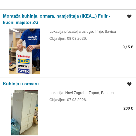
Montaža kuhinja, ormara, namještaja (IKEA...) Fulir -
Spremi oglas
kućni majstor ZG
Lokacija pružatelja usluge:
Trnje, Savica
Objavljen:
08.08.2026.
0,15 €
Kuhinja u ormaru
Spremi oglas
Lokacija:
Novi Zagreb - Zapad, Botinec
Objavljen:
07.08.2026.
200 €