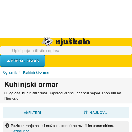
Hrana i piće
Turistički smještaj
Poslovi
Njuškalo naslovnica
PREDAJ OGLAS
Oglasnik
Kuhinjski ormar
Kuhinjski ormar
30 oglasa: Kuhinjski ormar. Usporedi cijene i odaberi najbolju ponudu na
Njuškalu!
FILTERI
SORTIRAJ
NAJNOVIJI
Pozicioniranje na listi može biti određeno različitim parametrima.
Saznaj više