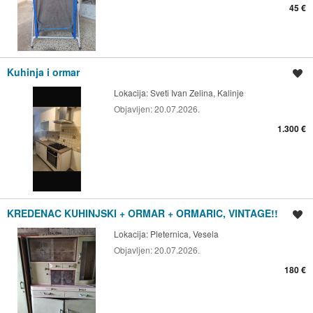
45 €
Kuhinja i ormar
Spremi oglas
Lokacija:
Sveti Ivan Zelina, Kalinje
Objavljen:
20.07.2026.
1.300 €
KREDENAC KUHINJSKI + ORMAR + ORMARIC, VINTAGE!!
Spremi oglas
Lokacija:
Pleternica, Vesela
Objavljen:
20.07.2026.
180 €