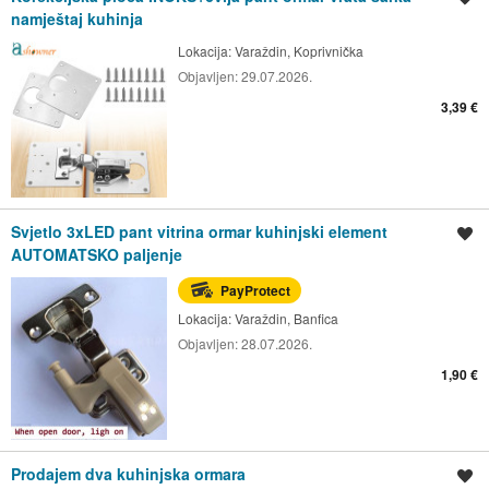
namještaj kuhinja
Lokacija:
Varaždin, Koprivnička
Objavljen:
29.07.2026.
3,39 €
Svjetlo 3xLED pant vitrina ormar kuhinjski element
Spremi oglas
AUTOMATSKO paljenje
PayProtect
Lokacija:
Varaždin, Banfica
Objavljen:
28.07.2026.
1,90 €
Prodajem dva kuhinjska ormara
Spremi oglas