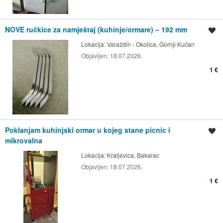
NOVE ručkice za namještaj (kuhinje/ormare) – 192 mm
Spremi oglas
Lokacija:
Varaždin - Okolica, Gornji Kućan
Objavljen:
18.07.2026.
1 €
Poklanjam kuhinjski ormar u kojeg stane picnic i
Spremi oglas
mikrovalna
Lokacija:
Kraljevica, Bakarac
Objavljen:
18.07.2026.
1 €