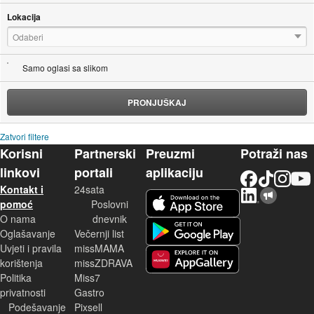
Lokacija
Odaberi
Samo oglasi sa slikom
PRONJUŠKAJ
Zatvori filtere
Korisni
Partnerski
Preuzmi
Potraži nas
linkovi
portali
aplikaciju
Facebook
TikTok
Instagram
YouTu
Kontakt i
24sata
LinkedIn
Njuškalo blog
iOS aplikacija
pomoć
Poslovni
O nama
dnevnik
Android aplikacija
Oglašavanje
Večernji list
Uvjeti i pravila
missMAMA
korištenja
missZDRAVA
Huawei aplikacija
Politika
Miss7
privatnosti
Gastro
Podešavanje
Pixsell