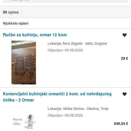
30
oglasa
Njuškalo oglasi
Ručke za kuhinju, ormar 12 kom
Spremi oglas
Lokacija:
Novi Zagreb - Istok, Dugave
Objavljen:
09.08.2026.
29 €
Komercijalni kuhinjski ormarići 2 kom. od nehrđajućeg
Spremi oglas
čelika - 2 Ormar
Lokacija:
Velika Gorica - Okolica, Trnje
Objavljen:
09.08.2026.
646,54 €