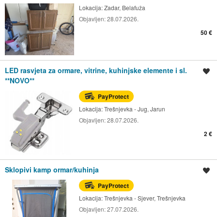
Lokacija:
Zadar, Belafuža
Objavljen:
28.07.2026.
50 €
LED rasvjeta za ormare, vitrine, kuhinjske elemente i sl.
Spremi oglas
**NOVO**
PayProtect
Lokacija:
Trešnjevka - Jug, Jarun
Objavljen:
28.07.2026.
2 €
Sklopivi kamp ormar/kuhinja
Spremi oglas
PayProtect
Lokacija:
Trešnjevka - Sjever, Trešnjevka
Objavljen:
27.07.2026.