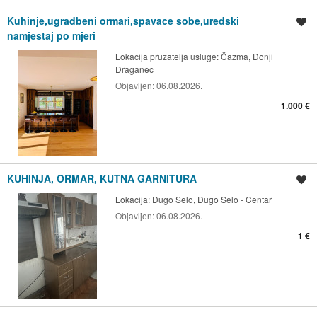
Kuhinje,ugradbeni ormari,spavace sobe,uredski
Spremi oglas
namjestaj po mjeri
Lokacija pružatelja usluge:
Čazma, Donji
Draganec
Objavljen:
06.08.2026.
1.000 €
KUHINJA, ORMAR, KUTNA GARNITURA
Spremi oglas
Lokacija:
Dugo Selo, Dugo Selo - Centar
Objavljen:
06.08.2026.
1 €