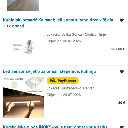
Kuhinjski ormarić Kalmar bijeli konstruirano drvo - Bijela
Spremi oglas
1 1x ormari
Lokacija:
Velika Gorica - Okolica, Trnje
Objavljen:
30.07.2026.
237,80 €
Led senzor svijetlo za ormar, stepenice, kuhinju
Spremi oglas
PayProtect
Lokacija:
Jastrebarsko, Centar
Objavljen:
29.07.2026.
30 €
Korekcijska ploča INOKS+6vija pant ormar vrata šarka
Spremi oglas