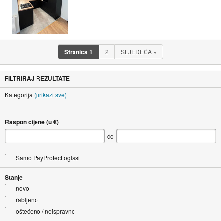
Stranica
1
2
SLJEDEĆA
»
FILTRIRAJ REZULTATE
Kategorija
(prikaži sve)
Raspon cijene (u €)
do
Samo PayProtect oglasi
Stanje
novo
rabljeno
oštećeno / neispravno