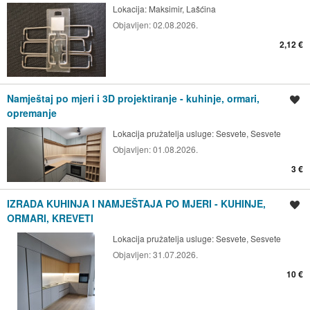
Lokacija:
Maksimir, Lašćina
Objavljen:
02.08.2026.
2,12 €
Namještaj po mjeri i 3D projektiranje - kuhinje, ormari,
Spremi oglas
opremanje
Lokacija pružatelja usluge:
Sesvete, Sesvete
Objavljen:
01.08.2026.
3 €
IZRADA KUHINJA I NAMJEŠTAJA PO MJERI - KUHINJE,
Spremi oglas
ORMARI, KREVETI
Lokacija pružatelja usluge:
Sesvete, Sesvete
Objavljen:
31.07.2026.
10 €