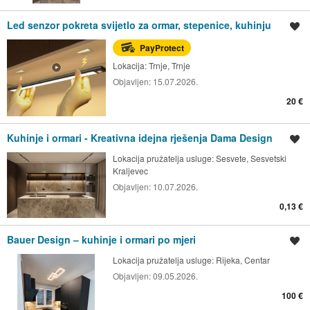
Led senzor pokreta svijetlo za ormar, stepenice, kuhinju
Spremi oglas
PayProtect
Lokacija:
Trnje, Trnje
Objavljen:
15.07.2026.
20 €
Kuhinje i ormari - Kreativna idejna rješenja Dama Design
Spremi oglas
Lokacija pružatelja usluge:
Sesvete, Sesvetski
Kraljevec
Objavljen:
10.07.2026.
0,13 €
Bauer Design – kuhinje i ormari po mjeri
Spremi oglas
Lokacija pružatelja usluge:
Rijeka, Centar
Objavljen:
09.05.2026.
100 €