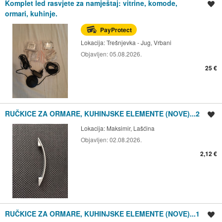
Komplet led rasvjete za namještaj: vitrine, komode,
Spremi oglas
ormari, kuhinje.
PayProtect
Lokacija:
Trešnjevka - Jug, Vrbani
Objavljen:
05.08.2026.
25 €
RUČKICE ZA ORMARE, KUHINJSKE ELEMENTE (NOVE)...2
Spremi oglas
Lokacija:
Maksimir, Lašćina
Objavljen:
02.08.2026.
2,12 €
RUČKICE ZA ORMARE, KUHINJSKE ELEMENTE (NOVE)...1
Spremi oglas