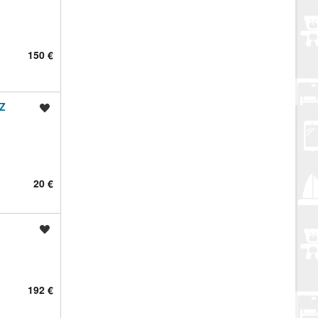
150 €
Z
Spremi oglas
20 €
Spremi oglas
192 €