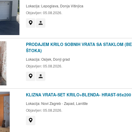
Lokacija:
Lepoglava, Donja Višnjica
Objavljen:
05.08.2026.
Prikaži na mapi
Korisnik nije trgovac
PRODAJEM KRILO SOBNIH VRATA SA STAKLOM (BE
ŠTOKA)
Lokacija:
Osijek, Donji grad
Objavljen:
05.08.2026.
Prikaži na mapi
Korisnik nije trgovac
KLIZNA VRATA-SET KRILO+BLENDA- HRAST-95x200
Lokacija:
Novi Zagreb - Zapad, Lanište
Objavljen:
05.08.2026.
Prikaži na mapi