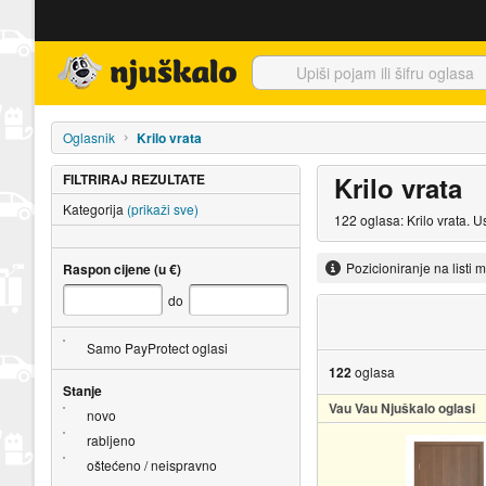
Njuškalo naslovnica
Oglasnik
Krilo vrata
FILTRIRAJ REZULTATE
Krilo vrata
Kategorija
(prikaži sve)
122 oglasa: Krilo vrata. 
Pozicioniranje na listi 
Raspon cijene (u €)
do
Samo PayProtect oglasi
122
oglasa
Stanje
Vau Vau Njuškalo oglasi
novo
rabljeno
oštećeno / neispravno