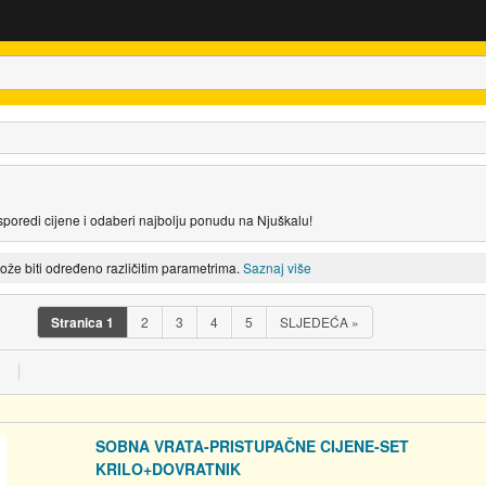
Usporedi cijene i odaberi najbolju ponudu na Njuškalu!
može biti određeno različitim parametrima.
Saznaj više
Stranica
1
2
3
4
5
SLJEDEĆA
»
SOBNA VRATA-PRISTUPAČNE CIJENE-SET
KRILO+DOVRATNIK