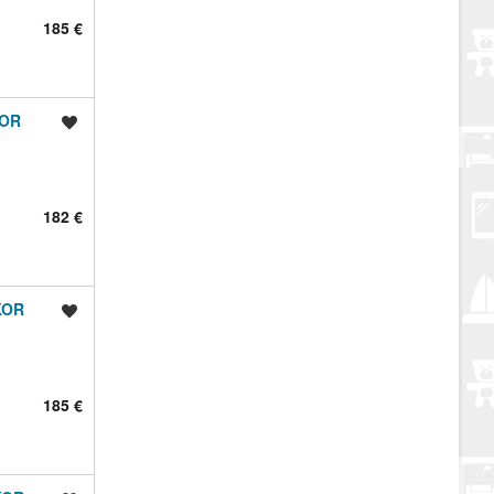
185 €
KOR
Spremi oglas
182 €
KOR
Spremi oglas
185 €