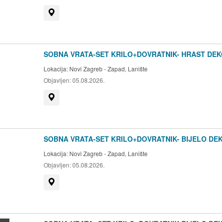
Prikaži na mapi
SOBNA VRATA-SET KRILO+DOVRATNIK- HRAST DE
Lokacija:
Novi Zagreb - Zapad, Lanište
Objavljen:
05.08.2026.
Prikaži na mapi
SOBNA VRATA-SET KRILO+DOVRATNIK- BIJELO DE
Lokacija:
Novi Zagreb - Zapad, Lanište
Objavljen:
05.08.2026.
Prikaži na mapi