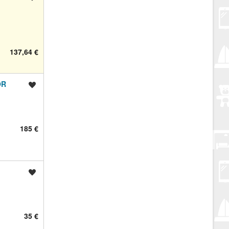
137,64 €
OR
Spremi oglas
185 €
Spremi oglas
35 €