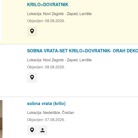
KRILO+DOVRATNIK
Lokacija:
Novi Zagreb - Zapad, Lanište
Objavljen:
08.08.2026.
Prikaži na mapi
SOBNA VRATA-SET KRILO+DOVRATNIK- ORAH DEK
Lokacija:
Novi Zagreb - Zapad, Lanište
Objavljen:
08.08.2026.
Prikaži na mapi
sobna vrata (krilo)
Lokacija:
Nedelišće, Črečan
Objavljen:
07.08.2026.
Prikaži na mapi
Korisnik nije trgovac