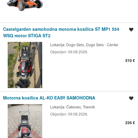
Castelgarden samohodna motorna kosilica ST MP1 554
Spremi oglas
WSQ motor STIGA ST2
Lokacija:
Dugo Selo, Dugo Selo - Centar
Objavljen:
09.08.2026.
510 €
Motorna kosilica AL-KO EASY SAMOHODNA
Spremi oglas
Lokacija:
Čakovec, Travnik
Objavljen:
09.08.2026.
235 €