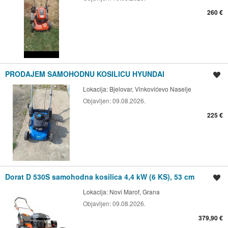
260 €
PRODAJEM SAMOHODNU KOSILICU HYUNDAI
Spremi oglas
Lokacija:
Bjelovar, Vinkovićevo Naselje
Objavljen:
09.08.2026.
225 €
Dorat D 530S samohodna kosilica 4,4 kW (6 KS), 53 cm
Spremi oglas
Lokacija:
Novi Marof, Grana
Objavljen:
09.08.2026.
379,90 €