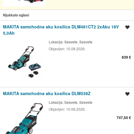
Njuškalo oglasi
MAKITA samohodna aku kosilica DLM481CT2 2xAku 18V
Spremi oglas
5,0Ah
Lokacija:
Sesvete, Sesvete
Objavljen:
10.08.2026.
839 €
MAKITA samohodna aku kosilica DLM539Z
Spremi oglas
Lokacija:
Sesvete, Sesvete
Objavljen:
10.08.2026.
747,50 €