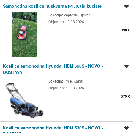
Samohodna kosilica huskvarna r-150,alu kuciste
Spremi oglas
Lokacija:
Zaprešić, Sjever
Objavljen:
10.08.2026.
330 €
Kosilica samohodna Hyundai HDM 560S - NOVO -
Spremi oglas
DOSTAVA
Lokacija:
Trnje, Kanal
Objavljen:
10.08.2026.
579 €
Kosilica samohodna Hyundai HDM 530S - NOVO -
Spremi oglas