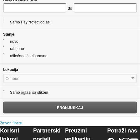
do
Samo PayProtect oglasi
Stanje
novo
rabljeno
oštećeno / neispravno
Lokacija
Odaberi
Samo oglasi sa slikom
PRONJUŠKAJ
Zatvori filtere
Korisni
Partnerski
Preuzmi
Potraži nas
linkovi
portali
aplikaciju
Facebook
TikTok
Instagram
YouTu