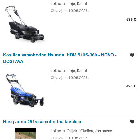
Lokacija:
Trnje, Kanal
Objavljen:
10.08.2026.
539 €
Kosilica samohodna Hyundai HDM 510S-360 - NOVO -
Spremi oglas
DOSTAVA
Lokacija:
Trnje, Kanal
Objavljen:
10.08.2026.
495 €
Husqvarna 251s samohodna kosilica
Spremi oglas
Lokacija:
Osijek - Okolica, Josipovac
Objavljen:
10.08.2026.