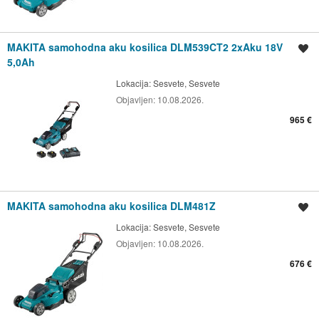
MAKITA samohodna aku kosilica DLM539CT2 2xAku 18V
Spremi oglas
5,0Ah
Lokacija:
Sesvete, Sesvete
Objavljen:
10.08.2026.
965 €
MAKITA samohodna aku kosilica DLM481Z
Spremi oglas
Lokacija:
Sesvete, Sesvete
Objavljen:
10.08.2026.
676 €