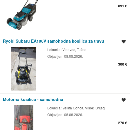
891 €
Ryobi Subaru EA190V samohodna kosilica za travu
Spremi oglas
Lokacija:
Vidovec, Tužno
Objavljen:
08.08.2026.
300 €
Motorna kosilica - samohodna
Spremi oglas
Lokacija:
Velika Gorica, Visoki Brijeg
Objavljen:
08.08.2026.
270 €