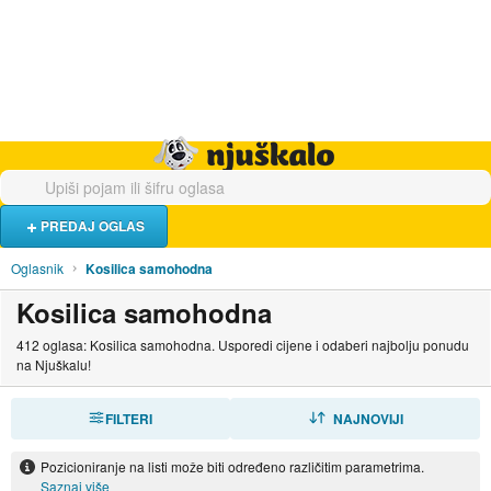
Hrana i piće
Turistički smještaj
Poslovi
Njuškalo naslovnica
PREDAJ OGLAS
Oglasnik
Kosilica samohodna
Kosilica samohodna
412 oglasa: Kosilica samohodna. Usporedi cijene i odaberi najbolju ponudu
na Njuškalu!
FILTERI
SORTIRAJ
NAJNOVIJI
Pozicioniranje na listi može biti određeno različitim parametrima.
Saznaj više