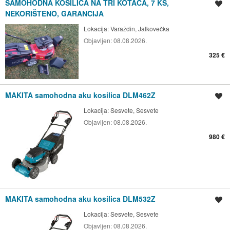
SAMOHODNA KOSILICA NA TRI KOTAČA, 7 KS,
Spremi oglas
NEKORIŠTENO, GARANCIJA
Lokacija:
Varaždin, Jalkovečka
Objavljen:
08.08.2026.
325 €
MAKITA samohodna aku kosilica DLM462Z
Spremi oglas
Lokacija:
Sesvete, Sesvete
Objavljen:
08.08.2026.
980 €
MAKITA samohodna aku kosilica DLM532Z
Spremi oglas
Lokacija:
Sesvete, Sesvete
Objavljen:
08.08.2026.