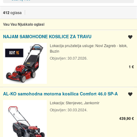
412
oglasa
Vau Vau Njuškalo oglasi
NAJAM SAMOHODNE KOSILICE ZA TRAVU
Spremi oglas
Lokacija pružatelja usluge:
Novi Zagreb - Istok,
Buzin
Objavljen:
30.07.2026.
1 €
AL-KO samohodna motorna kosilica Comfort 46.0 SP-A
Spremi oglas
Lokacija:
Stenjevec, Jankomir
Objavljen:
30.03.2024.
439,90 €