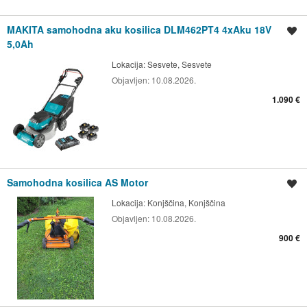
MAKITA samohodna aku kosilica DLM462PT4 4xAku 18V
Spremi oglas
5,0Ah
Lokacija:
Sesvete, Sesvete
Objavljen:
10.08.2026.
1.090 €
Samohodna kosilica AS Motor
Spremi oglas
Lokacija:
Konjščina, Konjščina
Objavljen:
10.08.2026.
900 €