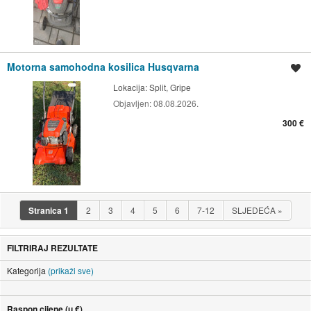
Motorna samohodna kosilica Husqvarna
Spremi oglas
Lokacija:
Split, Gripe
Objavljen:
08.08.2026.
300 €
Stranica
1
2
3
4
5
6
7-12
SLJEDEĆA
»
FILTRIRAJ REZULTATE
Kategorija
(prikaži sve)
Raspon cijene (u €)