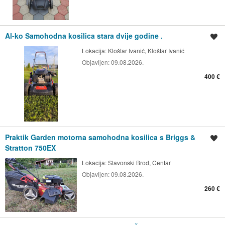
Al-ko Samohodna kosilica stara dvije godine .
Spremi oglas
Lokacija:
Kloštar Ivanić, Kloštar Ivanić
Objavljen:
09.08.2026.
400 €
Praktik Garden motorna samohodna kosilica s Briggs &
Spremi oglas
Stratton 750EX
Lokacija:
Slavonski Brod, Centar
Objavljen:
09.08.2026.
260 €