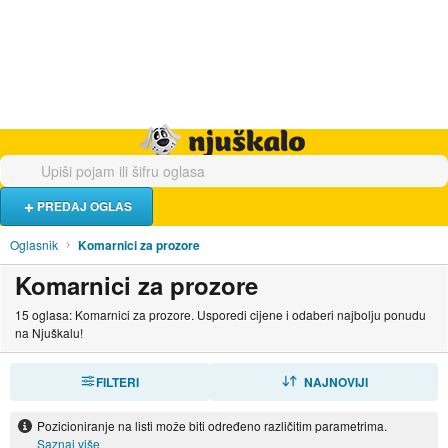
Hrana i piće
Turistički smještaj
Poslovi
Njuškalo naslovnica
PREDAJ OGLAS
Oglasnik
Komarnici za prozore
Komarnici za prozore
15 oglasa: Komarnici za prozore. Usporedi cijene i odaberi najbolju ponudu
na Njuškalu!
FILTERI
SORTIRAJ
NAJNOVIJI
Pozicioniranje na listi može biti određeno različitim parametrima.
Saznaj više