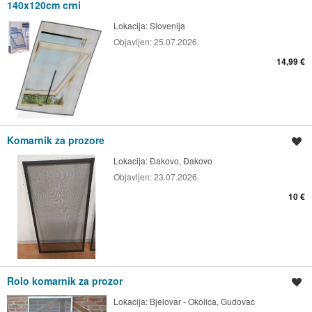
140x120cm crni
Lokacija:
Slovenija
Objavljen:
25.07.2026.
14,99 €
Komarnik za prozore
Spremi oglas
Lokacija:
Đakovo, Đakovo
Objavljen:
23.07.2026.
10 €
Rolo komarnik za prozor
Spremi oglas
Lokacija:
Bjelovar - Okolica, Gudovac