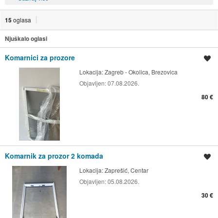
15
oglasa
Njuškalo oglasi
Komarnici za prozore
Spremi oglas
Lokacija:
Zagreb - Okolica, Brezovica
Objavljen:
07.08.2026.
80 €
Komarnik za prozor 2 komada
Spremi oglas
Lokacija:
Zaprešić, Centar
Objavljen:
05.08.2026.
30 €