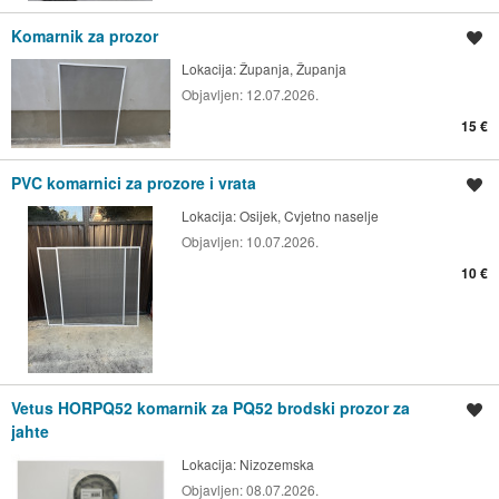
Komarnik za prozor
Spremi oglas
Lokacija:
Županja, Županja
Objavljen:
12.07.2026.
15 €
PVC komarnici za prozore i vrata
Spremi oglas
Lokacija:
Osijek, Cvjetno naselje
Objavljen:
10.07.2026.
10 €
Vetus HORPQ52 komarnik za PQ52 brodski prozor za
Spremi oglas
jahte
Lokacija:
Nizozemska
Objavljen:
08.07.2026.