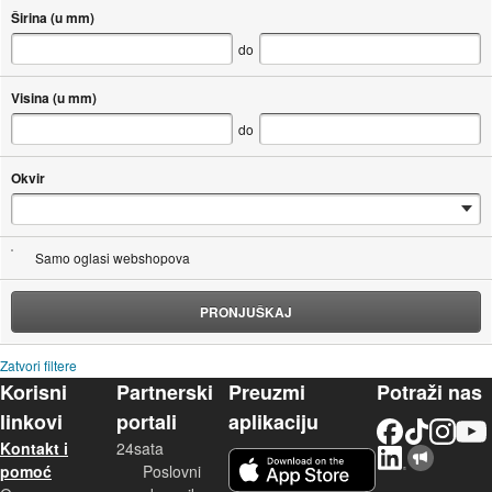
Širina (u mm)
do
Visina (u mm)
do
Okvir
Samo oglasi webshopova
PRONJUŠKAJ
Zatvori filtere
Korisni
Partnerski
Preuzmi
Potraži nas
linkovi
portali
aplikaciju
Facebook
TikTok
Instagram
YouTu
Kontakt i
24sata
LinkedIn
Njuškalo blog
iOS aplikacija
pomoć
Poslovni