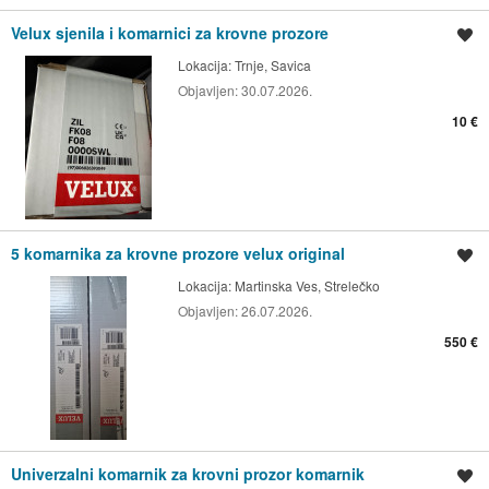
Velux sjenila i komarnici za krovne prozore
Spremi oglas
Lokacija:
Trnje, Savica
Objavljen:
30.07.2026.
10 €
5 komarnika za krovne prozore velux original
Spremi oglas
Lokacija:
Martinska Ves, Strelečko
Objavljen:
26.07.2026.
550 €
Univerzalni komarnik za krovni prozor komarnik
Spremi oglas