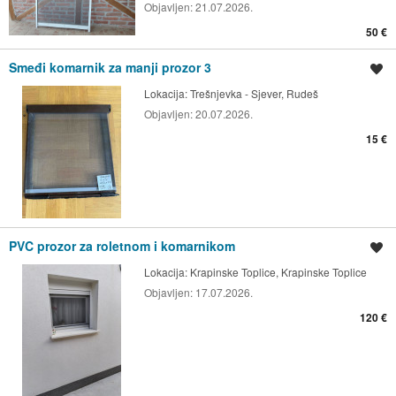
Objavljen:
21.07.2026.
50 €
Smeđi komarnik za manji prozor 3
Spremi oglas
Lokacija:
Trešnjevka - Sjever, Rudeš
Objavljen:
20.07.2026.
15 €
PVC prozor za roletnom i komarnikom
Spremi oglas
Lokacija:
Krapinske Toplice, Krapinske Toplice
Objavljen:
17.07.2026.
120 €