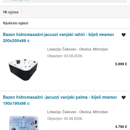
16
oglasa
Njuškalo oglasi
Bazen hidromasažni-jacuzzi vanjski tahiti - bijeli mramor
Spremi oglas
200x200x88 c
Lokacija:
Čakovec - Okolica, Mihovljan
Objavljen:
03.08.2026.
5.999 €
Bazen hidromasažni -jacuzzi vanjski palma - bijeli mramor
Spremi oglas
190x190x86 c
Lokacija:
Čakovec - Okolica, Mihovljan
Objavljen:
02.08.2026.
4.790 €