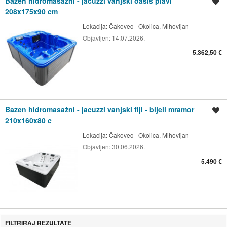
Bazen hidromasažni - jacuzzi vanjski oasis plavi
Spremi oglas
208x175x90 cm
Lokacija:
Čakovec - Okolica, Mihovljan
Objavljen:
14.07.2026.
5.362,50 €
Bazen hidromasažni - jacuzzi vanjski fiji - bijeli mramor
Spremi oglas
210x160x80 c
Lokacija:
Čakovec - Okolica, Mihovljan
Objavljen:
30.06.2026.
5.490 €
FILTRIRAJ REZULTATE