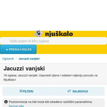
Hrana i piće
Turistički smještaj
Poslovi
Njuškalo naslovnica
PREDAJ OGLAS
Oglasnik
Jacuzzi vanjski
Jacuzzi vanjski
16 oglasa: Jacuzzi vanjski. Usporedi cijene i odaberi najbolju ponudu na
Njuškalu!
FILTERI
SORTIRAJ
NAJNOVIJI
Pozicioniranje na listi može biti određeno različitim parametrima.
Saznaj više