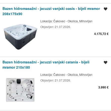
Bazen hidromasažni - jacuzzi vanjski oasis - bijeli mramor
Spremi oglas
208x175x90
Lokacija:
Čakovec - Okolica, Mihovljan
Objavljen:
21.07.2026.
4.175,72 €
Bazen hidromasažni - jacuzzi vanjski catania - bijeli
Spremi oglas
mramor 210x180
Lokacija:
Čakovec - Okolica, Mihovljan
Objavljen:
21.07.2026.
3.990 €