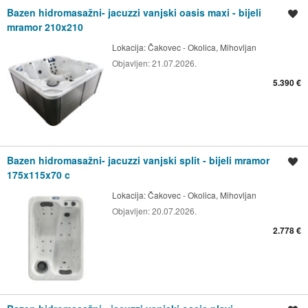
Bazen hidromasažni- jacuzzi vanjski oasis maxi - bijeli
Spremi oglas
mramor 210x210
Lokacija:
Čakovec - Okolica, Mihovljan
Objavljen:
21.07.2026.
5.390 €
Bazen hidromasažni- jacuzzi vanjski split - bijeli mramor
Spremi oglas
175x115x70 c
Lokacija:
Čakovec - Okolica, Mihovljan
Objavljen:
20.07.2026.
2.778 €