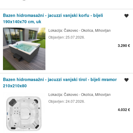
Bazen hidromasažni - jacuzzi vanjski korfu - bijeli
Spremi oglas
190x140x70 cm, uk
Lokacija:
Čakovec - Okolica, Mihovljan
Objavljen:
25.07.2026.
3.290 €
Bazen hidromasažni - jacuzzi vanjski tirol - bijeli mramor
Spremi oglas
210x210x80
Lokacija:
Čakovec - Okolica, Mihovljan
Objavljen:
24.07.2026.
4.032 €