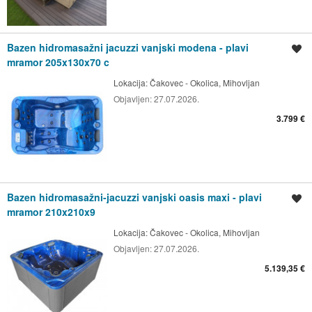
Bazen hidromasažni jacuzzi vanjski modena - plavi
Spremi oglas
mramor 205x130x70 c
Lokacija:
Čakovec - Okolica, Mihovljan
Objavljen:
27.07.2026.
3.799 €
Bazen hidromasažni-jacuzzi vanjski oasis maxi - plavi
Spremi oglas
mramor 210x210x9
Lokacija:
Čakovec - Okolica, Mihovljan
Objavljen:
27.07.2026.
5.139,35 €