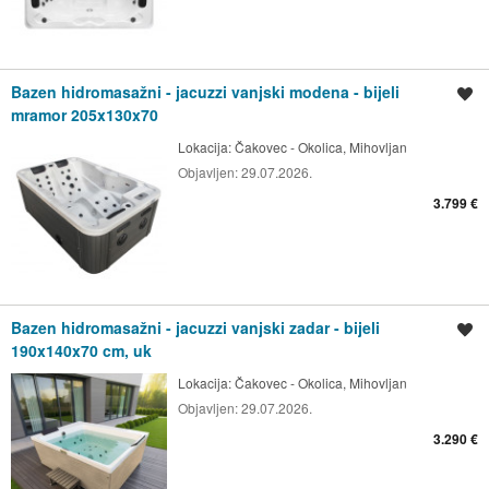
Bazen hidromasažni - jacuzzi vanjski modena - bijeli
Spremi oglas
mramor 205x130x70
Lokacija:
Čakovec - Okolica, Mihovljan
Objavljen:
29.07.2026.
3.799 €
Bazen hidromasažni - jacuzzi vanjski zadar - bijeli
Spremi oglas
190x140x70 cm, uk
Lokacija:
Čakovec - Okolica, Mihovljan
Objavljen:
29.07.2026.
3.290 €