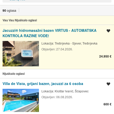
90
oglasa
Vau Vau Njuškalo oglasi
Jacuzzi® hidromasažni bazen VIRTUS - AUTOMATSKA
Spremi oglas
KONTROLA RAZINE VODE!
Lokacija:
Trešnjevka - Sjever, Trešnjevka
Objavljen:
27.04.2026.
24.950 €
Njuškalo oglasi
Villa de Vista, grijani bazen, jacuzzi za 6 osoba
Spremi oglas
Lokacija:
Kloštar Ivanić, Šćapovec
Objavljen:
06.08.2026.
600 €