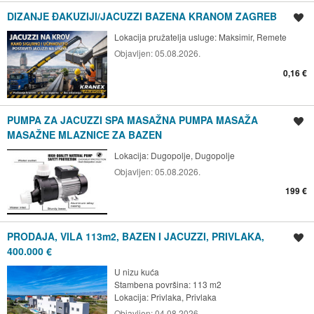
DIZANJE ÐAKUZIJI/JACUZZI BAZENA KRANOM ZAGREB
Spremi oglas
Lokacija pružatelja usluge:
Maksimir, Remete
Objavljen:
05.08.2026.
0,16 €
PUMPA ZA JACUZZI SPA MASAŽNA PUMPA MASAŽA
Spremi oglas
MASAŽNE MLAZNICE ZA BAZEN
Lokacija:
Dugopolje, Dugopolje
Objavljen:
05.08.2026.
199 €
PRODAJA, VILA 113m2, BAZEN I JACUZZI, PRIVLAKA,
Spremi oglas
400.000 €
U nizu kuća
Stambena površina: 113 m2
Lokacija:
Privlaka, Privlaka
Objavljen:
04.08.2026.