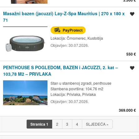
Masažni bazen (jacuzzi) Lay-Z-Spa Mauritius | 270 x 180 x
Spremi oglas
71
PayProtect
Lokacija:
Črnomerec, Kustošija
Objavljen:
30.07.2026.
550 €
PENTHOUSE S POGLEDOM, BAZEN i JACUZZI, 2. kat –
Spremi oglas
103,78 M2 – PRIVLAKA
Stan u stambenoj zgradi, penthouse
Stambena površina: 104.76 m2
Lokacija:
Privlaka, Privlaka
Objavljen:
30.07.2026.
369.000 €
Stranica
1
2
3
4
SLJEDEĆA
»