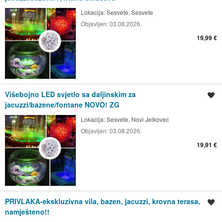
Lokacija:
Sesvete, Sesvete
Objavljen:
03.08.2026.
19,99 €
Višebojno LED svjetlo sa daljinskim za
Spremi oglas
jacuzzi/bazene/fontane NOVO! ZG
Lokacija:
Sesvete, Novi Jelkovec
Objavljen:
03.08.2026.
19,91 €
PRIVLAKA-ekskluzivna vila, bazen, jacuzzi, krovna terasa,
Spremi oglas
namješteno!!