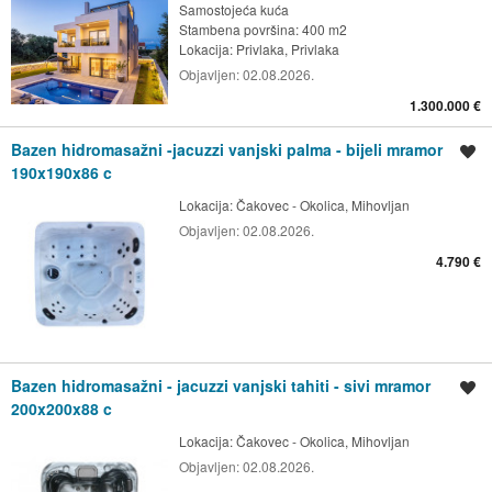
Samostojeća kuća
Stambena površina: 400 m2
Lokacija:
Privlaka, Privlaka
Objavljen:
02.08.2026.
1.300.000 €
Bazen hidromasažni -jacuzzi vanjski palma - bijeli mramor
Spremi oglas
190x190x86 c
Lokacija:
Čakovec - Okolica, Mihovljan
Objavljen:
02.08.2026.
4.790 €
Bazen hidromasažni - jacuzzi vanjski tahiti - sivi mramor
Spremi oglas
200x200x88 c
Lokacija:
Čakovec - Okolica, Mihovljan
Objavljen:
02.08.2026.