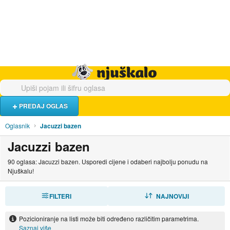
Hrana i piće
Turistički smještaj
Poslovi
Njuškalo naslovnica
PREDAJ OGLAS
Oglasnik
Jacuzzi bazen
Jacuzzi bazen
90 oglasa: Jacuzzi bazen. Usporedi cijene i odaberi najbolju ponudu na
Njuškalu!
FILTERI
SORTIRAJ
NAJNOVIJI
Pozicioniranje na listi može biti određeno različitim parametrima.
Saznaj više