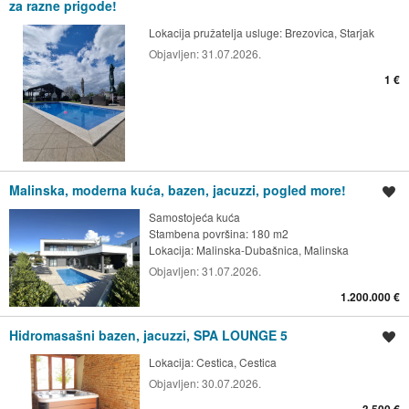
za razne prigode!
Lokacija pružatelja usluge:
Brezovica, Starjak
Objavljen:
31.07.2026.
1 €
Malinska, moderna kuća, bazen, jacuzzi, pogled more!
Spremi oglas
Samostojeća kuća
Stambena površina: 180 m2
Lokacija:
Malinska-Dubašnica, Malinska
Objavljen:
31.07.2026.
1.200.000 €
Hidromasašni bazen, jacuzzi, SPA LOUNGE 5
Spremi oglas
Lokacija:
Cestica, Cestica
Objavljen:
30.07.2026.
3.500 €