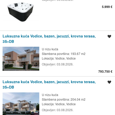
5.999 €
Luksuzna kuća Vodice, bazen, jacuzzi, krovna terasa,
Spremi oglas
3S+DB
U nizu kuća
Stambena površina: 193.67 m2
Lokacija:
Vodice, Vodice
Objavljen:
03.08.2026.
793.750 €
Luksuzna kuća Vodice, bazen, jacuzzi, krovna terasa,
Spremi oglas
3S+DB
U nizu kuća
Stambena površina: 204.04 m2
Lokacija:
Vodice, Vodice
Objavljen:
03.08.2026.