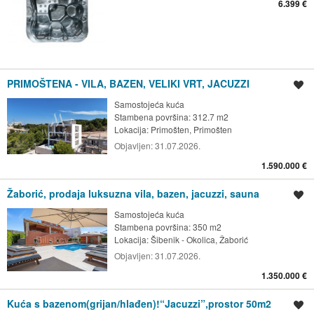
6.399 €
PRIMOŠTENA - VILA, BAZEN, VELIKI VRT, JACUZZI
Spremi oglas
Samostojeća kuća
Stambena površina: 312.7 m2
Lokacija:
Primošten, Primošten
Objavljen:
31.07.2026.
1.590.000 €
Žaborić, prodaja luksuzna vila, bazen, jacuzzi, sauna
Spremi oglas
Samostojeća kuća
Stambena površina: 350 m2
Lokacija:
Šibenik - Okolica, Žaborić
Objavljen:
31.07.2026.
1.350.000 €
Kuća s bazenom(grijan/hlađen)!“Jacuzzi”,prostor 50m2
Spremi oglas