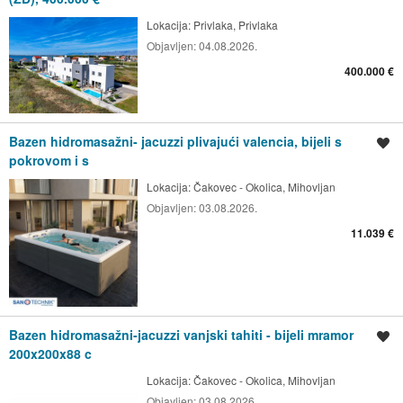
Lokacija:
Privlaka, Privlaka
Objavljen:
04.08.2026.
400.000 €
Bazen hidromasažni- jacuzzi plivajući valencia, bijeli s
Spremi oglas
pokrovom i s
Lokacija:
Čakovec - Okolica, Mihovljan
Objavljen:
03.08.2026.
11.039 €
Bazen hidromasažni-jacuzzi vanjski tahiti - bijeli mramor
Spremi oglas
200x200x88 c
Lokacija:
Čakovec - Okolica, Mihovljan
Objavljen:
03.08.2026.