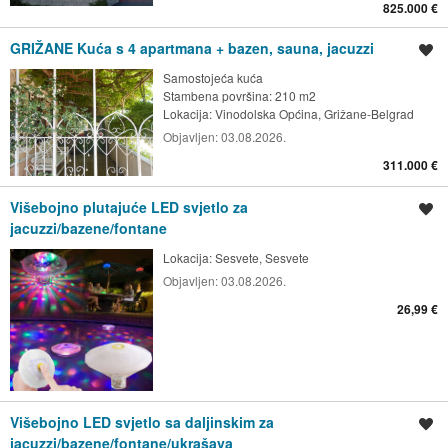
825.000 €
GRIŽANE Kuća s 4 apartmana + bazen, sauna, jacuzzi
Spremi oglas
Samostojeća kuća
Stambena površina: 210 m2
Lokacija:
Vinodolska Općina, Grižane-Belgrad
Objavljen:
03.08.2026.
311.000 €
Višebojno plutajuće LED svjetlo za
Spremi oglas
jacuzzi/bazene/fontane
Lokacija:
Sesvete, Sesvete
Objavljen:
03.08.2026.
26,99 €
Višebojno LED svjetlo sa daljinskim za
Spremi oglas
jacuzzi/bazene/fontane/ukrašava