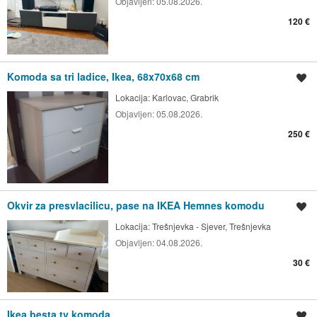
Objavljen:
05.08.2026.
120 €
Komoda sa tri ladice, Ikea, 68x70x68 cm
Spremi oglas
Lokacija:
Karlovac, Grabrik
Objavljen:
05.08.2026.
250 €
Okvir za presvlacilicu, pase na IKEA Hemnes komodu
Spremi oglas
Lokacija:
Trešnjevka - Sjever, Trešnjevka
Objavljen:
04.08.2026.
30 €
Ikea besta tv komoda
Spremi oglas