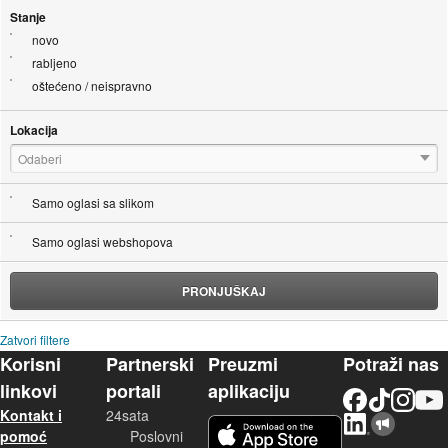
Stanje
novo
rabljeno
oštećeno / neispravno
Lokacija
Odaberi
Samo oglasi sa slikom
Samo oglasi webshopova
PRONJUŠKAJ
Zatvori filtere
Korisni
Partnerski
Preuzmi
Potraži nas
linkovi
portali
aplikaciju
Facebook
TikTok
Instagram
YouTu
Kontakt i
24sata
LinkedIn
Njuškalo blog
iOS aplikacija
pomoć
Poslovni