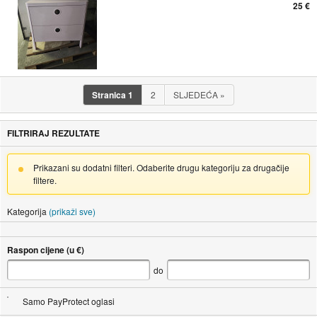
25 €
Stranica
1
2
SLJEDEĆA
»
FILTRIRAJ REZULTATE
Prikazani su dodatni filteri. Odaberite drugu kategoriju za drugačije
filtere.
Kategorija
(prikaži sve)
Raspon cijene (u €)
do
Samo PayProtect oglasi