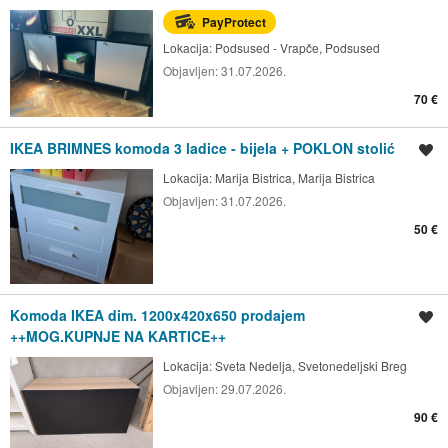
PayProtect
Lokacija:
Podsused - Vrapče, Podsused
Objavljen:
31.07.2026.
70 €
IKEA BRIMNES komoda 3 ladice - bijela + POKLON stolić
Spremi oglas
Lokacija:
Marija Bistrica, Marija Bistrica
Objavljen:
31.07.2026.
50 €
Komoda IKEA dim. 1200x420x650 prodajem
Spremi oglas
++MOG.KUPNJE NA KARTICE++
Lokacija:
Sveta Nedelja, Svetonedeljski Breg
Objavljen:
29.07.2026.
90 €