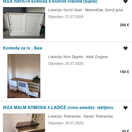
IKEA HAVSTA komoda s kliznim vratima (bijela)
Spremi oglas
Lokacija:
Gornji Grad - Medveščak, Gornji grad
Objavljen:
27.07.2026.
200 €
Komoda za tv , Ikea
Spremi oglas
Lokacija:
Novi Zagreb - Istok, Dugave
Objavljen:
25.07.2026.
150 €
IKEA MALM KOMODA 4 LADICE (crno-smeđa)- rabljeno
Spremi oglas
Lokacija:
Trešnjevka - Sjever, Trešnjevka
Objavljen:
25.07.2026.
50 €