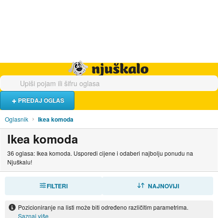
Hrana i piće
Turistički smještaj
Poslovi
Njuškalo naslovnica
PREDAJ OGLAS
Oglasnik
Ikea komoda
Ikea komoda
36 oglasa: Ikea komoda. Usporedi cijene i odaberi najbolju ponudu na
Njuškalu!
FILTERI
SORTIRAJ
NAJNOVIJI
Pozicioniranje na listi može biti određeno različitim parametrima.
Saznaj više