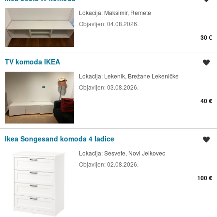
Lokacija:
Maksimir, Remete
Objavljen:
04.08.2026.
30 €
TV komoda IKEA
Spremi oglas
Lokacija:
Lekenik, Brežane Lekeničke
Objavljen:
03.08.2026.
40 €
Ikea Songesand komoda 4 ladice
Spremi oglas
Lokacija:
Sesvete, Novi Jelkovec
Objavljen:
02.08.2026.
100 €