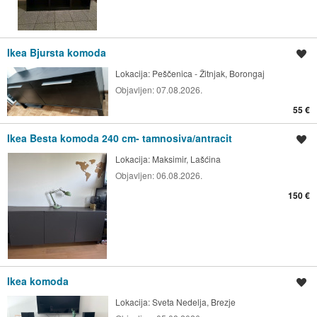
Ikea Bjursta komoda
Spremi oglas
Lokacija:
Peščenica - Žitnjak, Borongaj
Objavljen:
07.08.2026.
55 €
Ikea Besta komoda 240 cm- tamnosiva/antracit
Spremi oglas
Lokacija:
Maksimir, Lašćina
Objavljen:
06.08.2026.
150 €
Ikea komoda
Spremi oglas
Lokacija:
Sveta Nedelja, Brezje