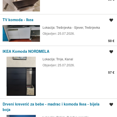
TV komoda - Ikea
Spremi oglas
Lokacija:
Trešnjevka - Sjever, Trešnjevka
Objavljen:
25.07.2026.
50 €
IKEA Komoda NORDMELA
Spremi oglas
Lokacija:
Trnje, Kanal
Objavljen:
25.07.2026.
57 €
Drveni krevetić za bebe - madrac i komoda Ikea - bijela
Spremi oglas
boja