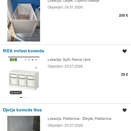
Lokacija:
Osijek, Cvjetno naselje
Objavljen:
24.07.2026.
250 €
IKEA trofast komoda
Spremi oglas
Lokacija:
Split, Ravne njive
Objavljen:
23.07.2026.
25 €
Dječja komoda Ikea
Spremi oglas
Lokacija:
Peščenica - Žitnjak, Peščenica
Objavljen:
23.07.2026.