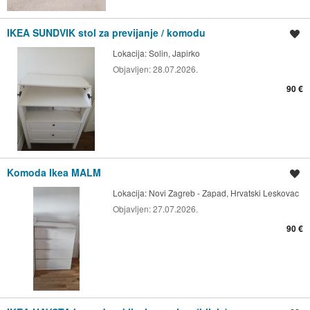
IKEA SUNDVIK stol za previjanje / komodu
Spremi oglas
Lokacija:
Solin, Japirko
Objavljen:
28.07.2026.
90 €
Komoda Ikea MALM
Spremi oglas
Lokacija:
Novi Zagreb - Zapad, Hrvatski Leskovac
Objavljen:
27.07.2026.
90 €