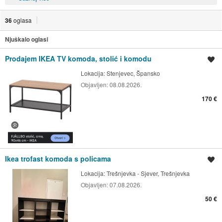
36
oglasa
Njuškalo oglasi
Prodajem IKEA TV komoda, stolić i komodu
Spremi oglas
Lokacija:
Stenjevec, Špansko
Objavljen:
08.08.2026.
170 €
Ikea trofast komoda s policama
Spremi oglas
Lokacija:
Trešnjevka - Sjever, Trešnjevka
Objavljen:
07.08.2026.
50 €