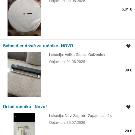
Objavljen:
02.08.2026.
5,31 €
Schmidler držač za ručnike -NOVO
Spremi oglas
Lokacija:
Velika Gorica, Galženica
Objavljen:
01.08.2026.
30 €
Držač ručnika _Novo!
Spremi oglas
Lokacija:
Novi Zagreb - Zapad, Lanište
Objavljen:
30.07.2026.
20 €