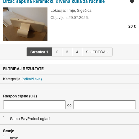
Držač sapuna keramički, drvena kuka za ručnike
Spremi oglas
Lokacija:
Trnje, Sigečica
Objavljen:
29.07.2026.
20 €
Stranica
1
2
3
4
SLJEDEĆA
»
FILTRIRAJ REZULTATE
Kategorija
(prikaži sve)
Raspon cijene (u €)
do
Samo PayProtect oglasi
Stanje
novo