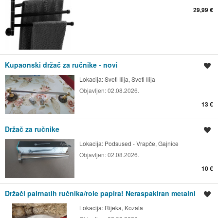
29,99 €
Kupaonski držač za ručnike - novi
Spremi oglas
Lokacija:
Sveti Ilija, Sveti Ilija
Objavljen:
02.08.2026.
13 €
Držač za ručnike
Spremi oglas
Lokacija:
Podsused - Vrapče, Gajnice
Objavljen:
02.08.2026.
10 €
Držači pairnatih ručnika/role papira! Neraspakiran metalni
Spremi oglas
Lokacija:
Rijeka, Kozala