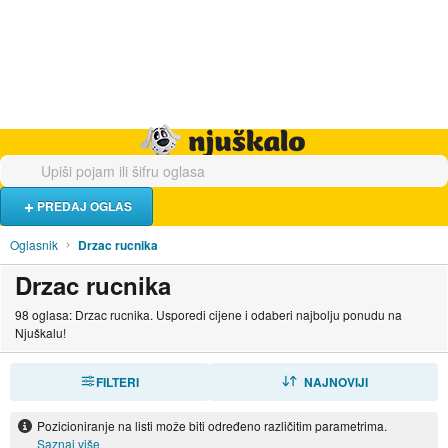
Hrana i piće
Turistički smještaj
Poslovi
Njuškalo naslovnica
PREDAJ OGLAS
Oglasnik
Drzac rucnika
Drzac rucnika
98 oglasa: Drzac rucnika. Usporedi cijene i odaberi najbolju ponudu na
Njuškalu!
FILTERI
SORTIRAJ
NAJNOVIJI
Pozicioniranje na listi može biti određeno različitim parametrima.
Saznaj više