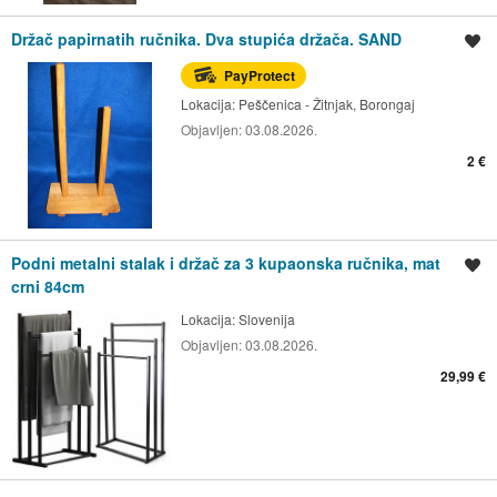
Držač papirnatih ručnika. Dva stupića držača. SAND
Spremi oglas
PayProtect
Lokacija:
Peščenica - Žitnjak, Borongaj
Objavljen:
03.08.2026.
2 €
Podni metalni stalak i držač za 3 kupaonska ručnika, mat
Spremi oglas
crni 84cm
Lokacija:
Slovenija
Objavljen:
03.08.2026.
29,99 €