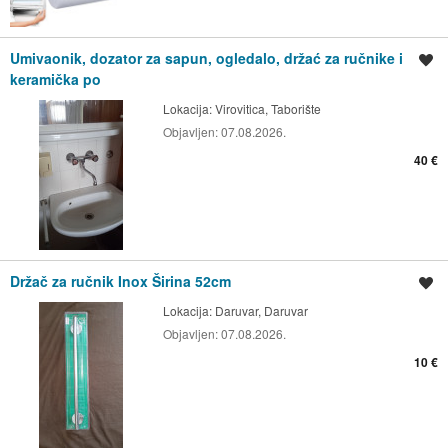
Umivaonik, dozator za sapun, ogledalo, držać za ručnike i
Spremi oglas
keramička po
Lokacija:
Virovitica, Taborište
Objavljen:
07.08.2026.
40 €
Držač za ručnik Inox Širina 52cm
Spremi oglas
Lokacija:
Daruvar, Daruvar
Objavljen:
07.08.2026.
10 €