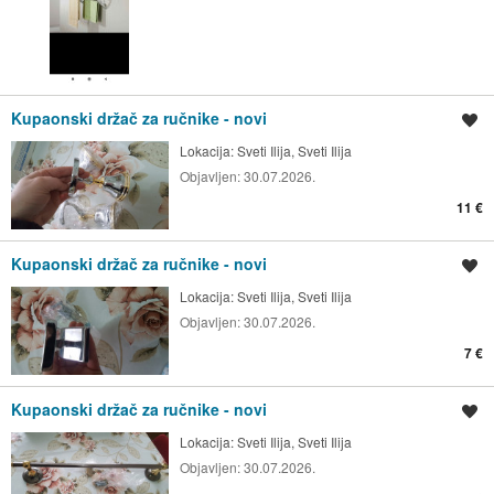
Kupaonski držač za ručnike - novi
Spremi oglas
Lokacija:
Sveti Ilija, Sveti Ilija
Objavljen:
30.07.2026.
11 €
Kupaonski držač za ručnike - novi
Spremi oglas
Lokacija:
Sveti Ilija, Sveti Ilija
Objavljen:
30.07.2026.
7 €
Kupaonski držač za ručnike - novi
Spremi oglas
Lokacija:
Sveti Ilija, Sveti Ilija
Objavljen:
30.07.2026.