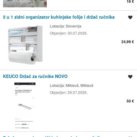
16 €
5 u 1 zidni organizator kuhinjske folije i držač ručnika
Spremi oglas
Lokacija:
Slovenija
Objavljen:
30.07.2026.
24,99 €
KEUCO Držač za ručnike NOVO
Spremi oglas
Lokacija:
Mikleuš, Mikleuš
Objavljen:
29.07.2026.
50 €