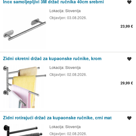
Inox samoljepljivi 3M držač ručnika 40cm srebrni
Spremi oglas
Lokacija:
Slovenija
Objavljen:
03.08.2026.
23,99 €
Zidni okretni držač za kupaonske ručnike, krom
Spremi oglas
Lokacija:
Slovenija
Objavljen:
02.08.2026.
29,99 €
Zidni rotirajući držač za kupaonske ručnike, crni mat
Spremi oglas
Lokacija:
Slovenija
Objavljen:
02.08.2026.