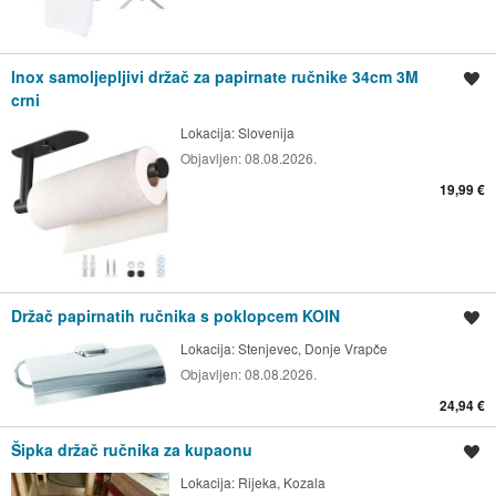
Inox samoljepljivi držač za papirnate ručnike 34cm 3M
Spremi oglas
crni
Lokacija:
Slovenija
Objavljen:
08.08.2026.
19,99 €
Držač papirnatih ručnika s poklopcem KOIN
Spremi oglas
Lokacija:
Stenjevec, Donje Vrapče
Objavljen:
08.08.2026.
24,94 €
Šipka držač ručnika za kupaonu
Spremi oglas
Lokacija:
Rijeka, Kozala