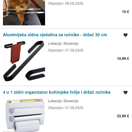
Objavljen:
08.08.2026.
10 €
Aluminijska zidna vješalica za ručnike - držač 30 cm
Spremi oglas
Lokacija:
Slovenija
Objavljen:
07.08.2026.
10,99 €
4 u 1 zidni organizator kuhinjske folije i držač ručnika
Spremi oglas
Lokacija:
Slovenija
Objavljen:
07.08.2026.
22,99 €