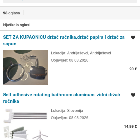
98
oglasa
Njuškalo oglasi
SET ZA KUPAONICU držač ručnika,držač papira i držač za
Spremi oglas
sapun
Lokacija:
Andrijaševci, Andrijaševci
Objavljen:
08.08.2026.
20 €
Self-adhesive rotating bathroom aluminum. zidni držač
Spremi oglas
ručnika
Lokacija:
Slovenija
Objavljen:
08.08.2026.
14,99 €