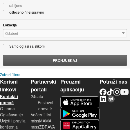
rabljeno
oštećeno / neispravno
Lokacija
Odaberi
Samo oglasi sa slikom
PRONJUŠKAJ
Zatvori filtere
Korisni
Partnerski
Preuzmi
Potraži nas
linkovi
portali
aplikaciju
Facebook
TikTok
Instagram
YouTu
Kontakt i
24sata
LinkedIn
Njuškalo blog
iOS aplikacija
pomoć
Poslovni
O nama
dnevnik
Android aplikacija
Oglašavanje
Večernji list
Uvjeti i pravila
missMAMA
korištenja
missZDRAVA
Huawei aplikacija