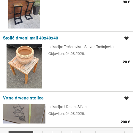
90 €
Stolić drveni mali 40x40x40
Spremi oglas
Lokacija:
Trešnjevka - Sjever, Trešnjevka
Objavljen:
04.08.2026.
20 €
Vrtne drvene stolice
Spremi oglas
Lokacija:
Ližnjan, Šišan
Objavljen:
04.08.2026.
200 €