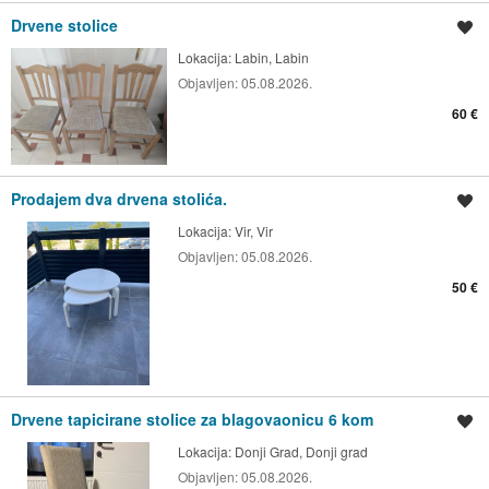
Drvene stolice
Spremi oglas
Lokacija:
Labin, Labin
Objavljen:
05.08.2026.
60 €
Prodajem dva drvena stolića.
Spremi oglas
Lokacija:
Vir, Vir
Objavljen:
05.08.2026.
50 €
Drvene tapicirane stolice za blagovaonicu 6 kom
Spremi oglas
Lokacija:
Donji Grad, Donji grad
Objavljen:
05.08.2026.