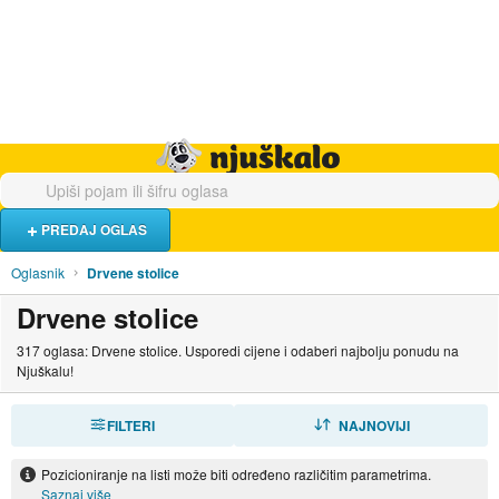
Hrana i piće
Turistički smještaj
Poslovi
Njuškalo naslovnica
PREDAJ OGLAS
Oglasnik
Drvene stolice
Drvene stolice
317 oglasa: Drvene stolice. Usporedi cijene i odaberi najbolju ponudu na
Njuškalu!
FILTERI
SORTIRAJ
NAJNOVIJI
Pozicioniranje na listi može biti određeno različitim parametrima.
Saznaj više