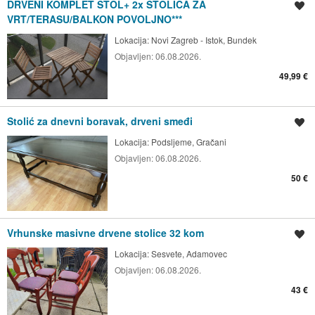
DRVENI KOMPLET STOL+ 2x STOLICA ZA
Spremi oglas
VRT/TERASU/BALKON POVOLJNO***
Lokacija:
Novi Zagreb - Istok, Bundek
Objavljen:
06.08.2026.
49,99 €
Stolić za dnevni boravak, drveni smeđi
Spremi oglas
Lokacija:
Podsljeme, Gračani
Objavljen:
06.08.2026.
50 €
Vrhunske masivne drvene stolice 32 kom
Spremi oglas
Lokacija:
Sesvete, Adamovec
Objavljen:
06.08.2026.
43 €