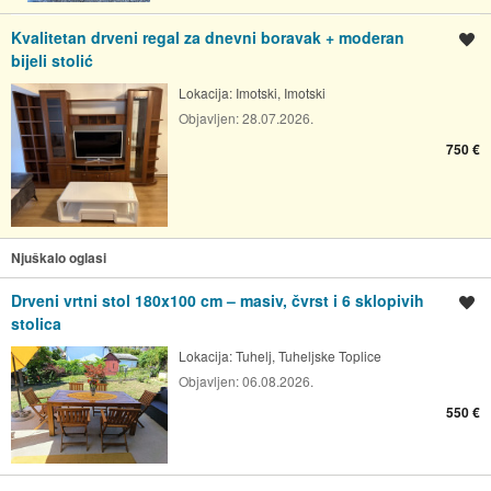
Kvalitetan drveni regal za dnevni boravak + moderan
Spremi oglas
bijeli stolić
Lokacija:
Imotski, Imotski
Objavljen:
28.07.2026.
750 €
Njuškalo oglasi
Drveni vrtni stol 180x100 cm – masiv, čvrst i 6 sklopivih
Spremi oglas
stolica
Lokacija:
Tuhelj, Tuheljske Toplice
Objavljen:
06.08.2026.
550 €