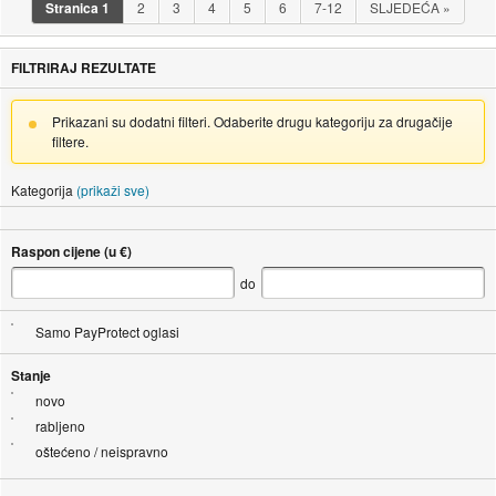
Stranica
1
2
3
4
5
6
7-12
SLJEDEĆA
»
FILTRIRAJ REZULTATE
Prikazani su dodatni filteri. Odaberite drugu kategoriju za drugačije
filtere.
Kategorija
(prikaži sve)
Raspon cijene (u €)
do
Samo PayProtect oglasi
Stanje
novo
rabljeno
oštećeno / neispravno