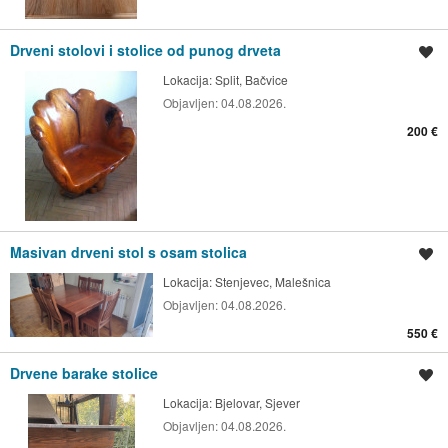
Drveni stolovi i stolice od punog drveta
Spremi oglas
Lokacija:
Split, Bačvice
Objavljen:
04.08.2026.
200 €
Masivan drveni stol s osam stolica
Spremi oglas
Lokacija:
Stenjevec, Malešnica
Objavljen:
04.08.2026.
550 €
Drvene barake stolice
Spremi oglas
Lokacija:
Bjelovar, Sjever
Objavljen:
04.08.2026.