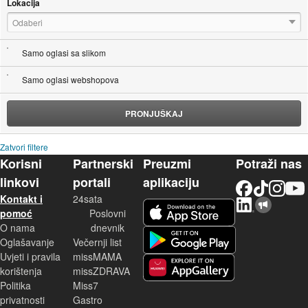
Lokacija
Odaberi
Samo oglasi sa slikom
Samo oglasi webshopova
PRONJUŠKAJ
Zatvori filtere
Korisni
Partnerski
Preuzmi
Potraži nas
linkovi
portali
aplikaciju
Facebook
TikTok
Instagram
YouTu
Kontakt i
24sata
LinkedIn
Njuškalo blog
iOS aplikacija
pomoć
Poslovni
O nama
dnevnik
Android aplikacija
Oglašavanje
Večernji list
Uvjeti i pravila
missMAMA
korištenja
missZDRAVA
Huawei aplikacija
Politika
Miss7
privatnosti
Gastro