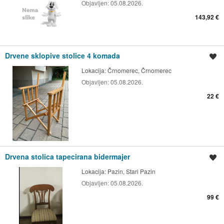
Objavljen:
05.08.2026.
143,92 €
Drvene sklopive stolice 4 komada
Spremi oglas
Lokacija:
Črnomerec, Črnomerec
Objavljen:
05.08.2026.
22 €
Drvena stolica tapecirana bidermajer
Spremi oglas
Lokacija:
Pazin, Stari Pazin
Objavljen:
05.08.2026.
99 €