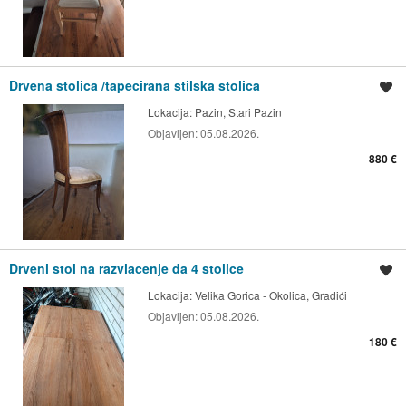
Drvena stolica /tapecirana stilska stolica
Spremi oglas
Lokacija:
Pazin, Stari Pazin
Objavljen:
05.08.2026.
880 €
Drveni stol na razvlacenje da 4 stolice
Spremi oglas
Lokacija:
Velika Gorica - Okolica, Gradići
Objavljen:
05.08.2026.
180 €