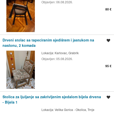
Objavljen:
06.08.2026.
80 €
Drveni stolac sa tapeciranim sjedištem i jastukom na
Spremi oglas
naslonu, 2 komada
Lokacija:
Karlovac, Grabrik
Objavljen:
05.08.2026.
95 €
Stolica za ljuljanje sa zakrivljenim sjedalom bijela drvena
Spremi oglas
- Bijela 1
Lokacija:
Velika Gorica - Okolica, Trnje