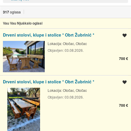
317
oglasa
Vau Vau Njuškalo oglasi
Drveni stolovi, klupe i stolice * Obrt Žubrinić *
Spremi oglas
Lokacija:
Otočac, Otočac
Objavljen:
03.08.2026.
700 €
Drveni stolovi, klupe i stolice * Obrt Žubrinić *
Spremi oglas
Lokacija:
Otočac, Otočac
Objavljen:
03.08.2026.
700 €