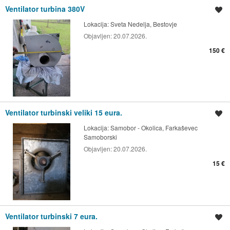
Ventilator turbina 380V
Spremi oglas
Lokacija:
Sveta Nedelja, Bestovje
Objavljen:
20.07.2026.
150 €
Ventilator turbinski veliki 15 eura.
Spremi oglas
Lokacija:
Samobor - Okolica, Farkaševec
Samoborski
Objavljen:
20.07.2026.
15 €
Ventilator turbinski 7 eura.
Spremi oglas