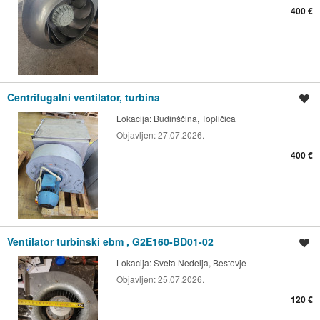
400 €
Centrifugalni ventilator, turbina
Spremi oglas
Lokacija:
Budinščina, Topličica
Objavljen:
27.07.2026.
400 €
Ventilator turbinski ebm , G2E160-BD01-02
Spremi oglas
Lokacija:
Sveta Nedelja, Bestovje
Objavljen:
25.07.2026.
120 €