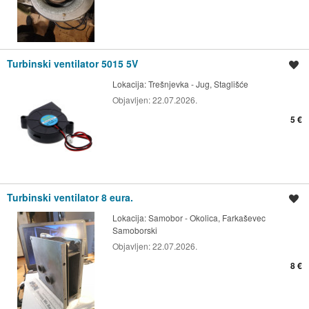
Turbinski ventilator 5015 5V
Spremi oglas
Lokacija:
Trešnjevka - Jug, Staglišće
Objavljen:
22.07.2026.
5 €
Turbinski ventilator 8 eura.
Spremi oglas
Lokacija:
Samobor - Okolica, Farkaševec
Samoborski
Objavljen:
22.07.2026.
8 €