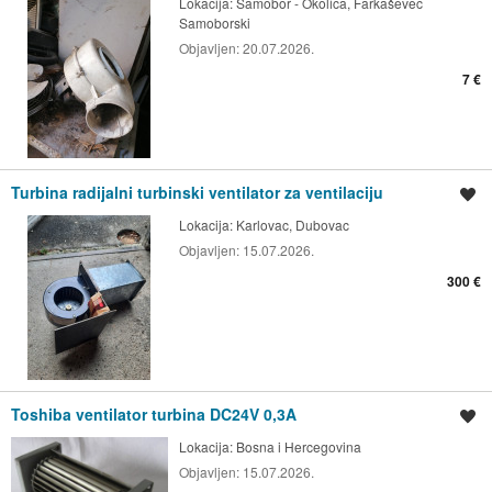
Lokacija:
Samobor - Okolica, Farkaševec
Samoborski
Objavljen:
20.07.2026.
7 €
Turbina radijalni turbinski ventilator za ventilaciju
Spremi oglas
Lokacija:
Karlovac, Dubovac
Objavljen:
15.07.2026.
300 €
Toshiba ventilator turbina DC24V 0,3A
Spremi oglas
Lokacija:
Bosna i Hercegovina
Objavljen:
15.07.2026.