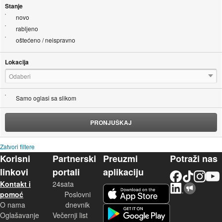
Stanje
novo
rabljeno
oštećeno / neispravno
Lokacija
Odaberi
Samo oglasi sa slikom
PRONJUŠKAJ
Zatvori filtere
Korisni
Partnerski
Preuzmi
Potraži nas
linkovi
portali
aplikaciju
Facebook
TikTok
Instagram
YouTu
Kontakt i
24sata
LinkedIn
Njuškalo blog
iOS aplikacija
pomoć
Poslovni
O nama
dnevnik
Android aplikacija
Oglašavanje
Večernji list