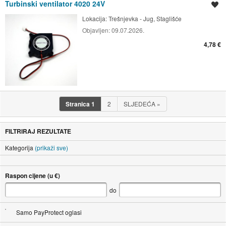
Turbinski ventilator 4020 24V
Spremi oglas
Lokacija:
Trešnjevka - Jug, Staglišće
Objavljen:
09.07.2026.
4,78 €
Stranica
1
2
SLJEDEĆA
»
FILTRIRAJ REZULTATE
Kategorija
(prikaži sve)
Raspon cijene (u €)
do
Samo PayProtect oglasi