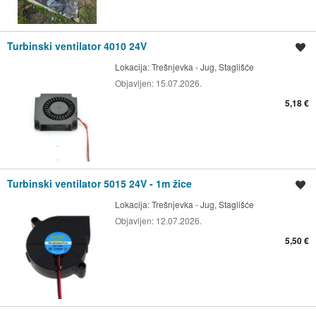
Turbinski ventilator 4010 24V
Spremi oglas
Lokacija:
Trešnjevka - Jug, Staglišće
Objavljen:
15.07.2026.
5,18 €
Turbinski ventilator 5015 24V - 1m žice
Spremi oglas
Lokacija:
Trešnjevka - Jug, Staglišće
Objavljen:
12.07.2026.
5,50 €