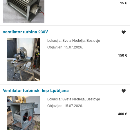
15 €
ventilator turbina 230V
Spremi oglas
Lokacija:
Sveta Nedelja, Bestovje
Objavljen:
15.07.2026.
150 €
Ventilator turbinski Imp Ljubljana
Spremi oglas
Lokacija:
Sveta Nedelja, Bestovje
Objavljen:
15.07.2026.
400 €