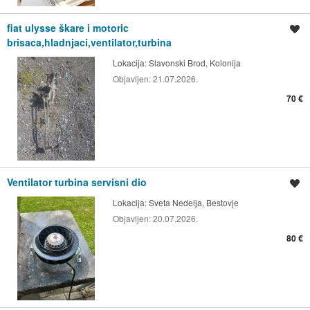
fiat ulysse škare i motoric
Spremi oglas
brisaca,hladnjaci,ventilator,turbina
Lokacija:
Slavonski Brod, Kolonija
Objavljen:
21.07.2026.
70 €
Ventilator turbina servisni dio
Spremi oglas
Lokacija:
Sveta Nedelja, Bestovje
Objavljen:
20.07.2026.
80 €