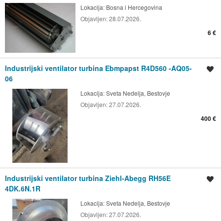
Lokacija:
Bosna i Hercegovina
Objavljen:
28.07.2026.
6 €
Industrijski ventilator turbina Ebmpapst R4D560 -AQ05-
Spremi oglas
06
Lokacija:
Sveta Nedelja, Bestovje
Objavljen:
27.07.2026.
400 €
Industrijski ventilator turbina Ziehl-Abegg RH56E
Spremi oglas
4DK.6N.1R
Lokacija:
Sveta Nedelja, Bestovje
Objavljen:
27.07.2026.