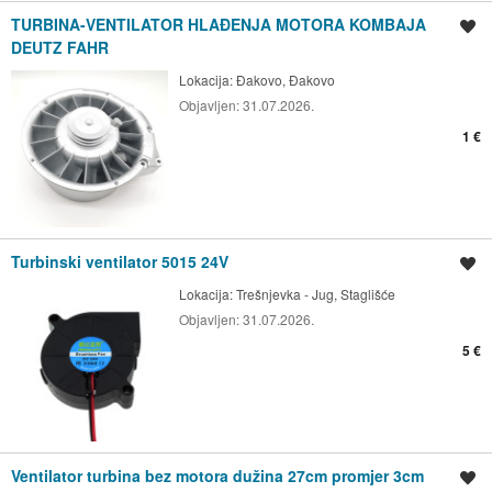
TURBINA-VENTILATOR HLAĐENJA MOTORA KOMBAJA
Spremi oglas
DEUTZ FAHR
Lokacija:
Đakovo, Đakovo
Objavljen:
31.07.2026.
1 €
Turbinski ventilator 5015 24V
Spremi oglas
Lokacija:
Trešnjevka - Jug, Staglišće
Objavljen:
31.07.2026.
5 €
Ventilator turbina bez motora dužina 27cm promjer 3cm
Spremi oglas