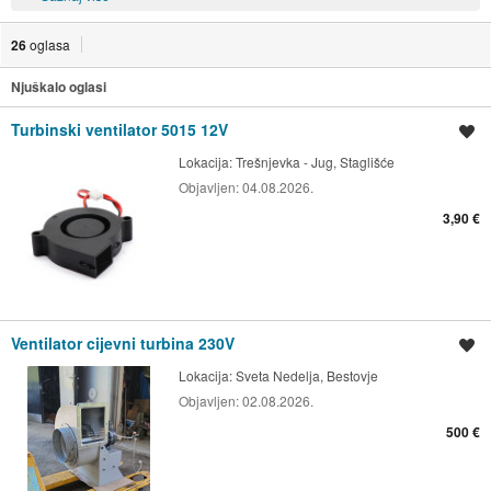
26
oglasa
Njuškalo oglasi
Turbinski ventilator 5015 12V
Spremi oglas
Lokacija:
Trešnjevka - Jug, Staglišće
Objavljen:
04.08.2026.
3,90 €
Ventilator cijevni turbina 230V
Spremi oglas
Lokacija:
Sveta Nedelja, Bestovje
Objavljen:
02.08.2026.
500 €