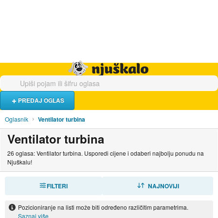
Hrana i piće
Turistički smještaj
Poslovi
Njuškalo naslovnica
PREDAJ OGLAS
Oglasnik
Ventilator turbina
Ventilator turbina
26 oglasa: Ventilator turbina. Usporedi cijene i odaberi najbolju ponudu na
Njuškalu!
FILTERI
SORTIRAJ
NAJNOVIJI
Pozicioniranje na listi može biti određeno različitim parametrima.
Saznaj više