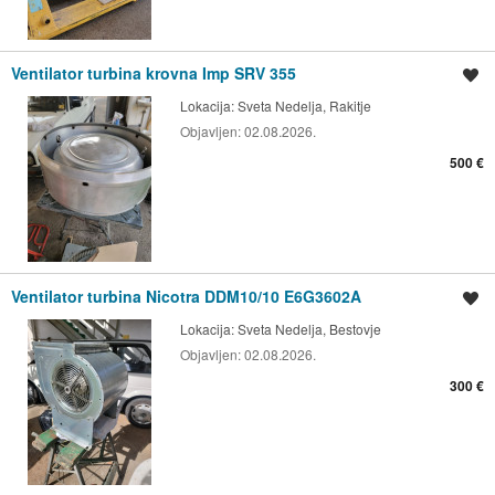
Ventilator turbina krovna Imp SRV 355
Spremi oglas
Lokacija:
Sveta Nedelja, Rakitje
Objavljen:
02.08.2026.
500 €
Ventilator turbina Nicotra DDM10/10 E6G3602A
Spremi oglas
Lokacija:
Sveta Nedelja, Bestovje
Objavljen:
02.08.2026.
300 €