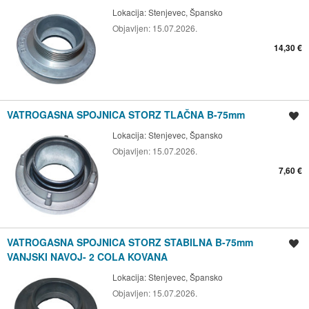
Lokacija:
Stenjevec, Špansko
Objavljen:
15.07.2026.
14,30 €
VATROGASNA SPOJNICA STORZ TLAČNA B-75mm
Spremi oglas
Lokacija:
Stenjevec, Špansko
Objavljen:
15.07.2026.
7,60 €
VATROGASNA SPOJNICA STORZ STABILNA B-75mm
Spremi oglas
VANJSKI NAVOJ- 2 COLA KOVANA
Lokacija:
Stenjevec, Špansko
Objavljen:
15.07.2026.