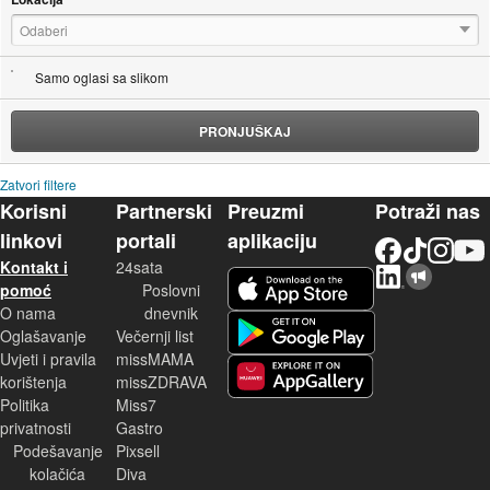
Odaberi
Samo oglasi sa slikom
PRONJUŠKAJ
Zatvori filtere
Korisni
Partnerski
Preuzmi
Potraži nas
linkovi
portali
aplikaciju
Facebook
TikTok
Instagram
YouTu
Kontakt i
24sata
LinkedIn
Njuškalo blog
iOS aplikacija
pomoć
Poslovni
O nama
dnevnik
Android aplikacija
Oglašavanje
Večernji list
Uvjeti i pravila
missMAMA
korištenja
missZDRAVA
Huawei aplikacija
Politika
Miss7
privatnosti
Gastro
Podešavanje
Pixsell
kolačića
Diva