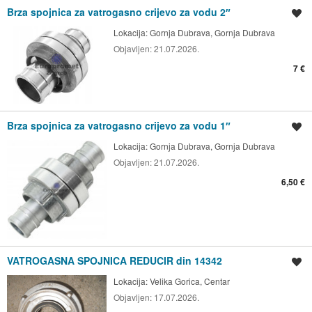
Brza spojnica za vatrogasno crijevo za vodu 2″
Spremi oglas
Lokacija:
Gornja Dubrava, Gornja Dubrava
Objavljen:
21.07.2026.
7 €
Brza spojnica za vatrogasno crijevo za vodu 1″
Spremi oglas
Lokacija:
Gornja Dubrava, Gornja Dubrava
Objavljen:
21.07.2026.
6,50 €
VATROGASNA SPOJNICA REDUCIR din 14342
Spremi oglas
Lokacija:
Velika Gorica, Centar
Objavljen:
17.07.2026.