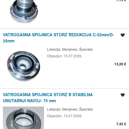
VATROGASNA SPOJNICA STORZ REDUKCIJA C-52mm/D-
Spremi oglas
25mm
Lokacija:
Stenjevec, Špansko
Objavljen:
15.07.2026.
13,20 €
VATROGASNA SPOJNICA STORZ B STABILNA
Spremi oglas
UNUTARNJI NAVOJ- 75 mm
Lokacija:
Stenjevec, Špansko
Objavljen:
15.07.2026.
7,42 €