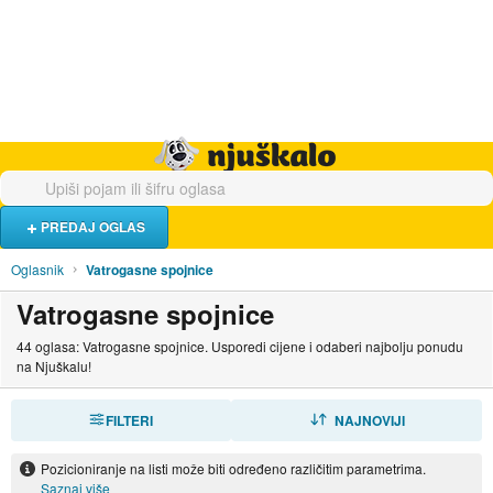
Hrana i piće
Turistički smještaj
Poslovi
Njuškalo naslovnica
PREDAJ OGLAS
Oglasnik
Vatrogasne spojnice
Vatrogasne spojnice
44 oglasa: Vatrogasne spojnice. Usporedi cijene i odaberi najbolju ponudu
na Njuškalu!
FILTERI
SORTIRAJ
NAJNOVIJI
Pozicioniranje na listi može biti određeno različitim parametrima.
Saznaj više