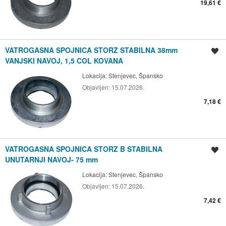
19,61 €
VATROGASNA SPOJNICA STORZ STABILNA 38mm
Spremi oglas
VANJSKI NAVOJ, 1,5 COL KOVANA
Lokacija:
Stenjevec, Špansko
Objavljen:
15.07.2026.
7,18 €
VATROGASNA SPOJNICA STORZ B STABILNA
Spremi oglas
UNUTARNJI NAVOJ- 75 mm
Lokacija:
Stenjevec, Špansko
Objavljen:
15.07.2026.
7,42 €