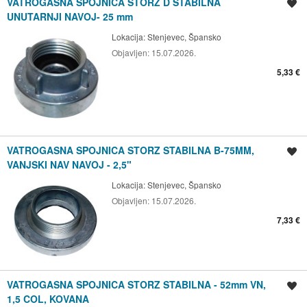
VATROGASNA SPOJNICA STORZ D STABILNA
Spremi oglas
UNUTARNJI NAVOJ- 25 mm
Lokacija:
Stenjevec, Špansko
Objavljen:
15.07.2026.
5,33 €
VATROGASNA SPOJNICA STORZ STABILNA B-75MM,
Spremi oglas
VANJSKI NAV NAVOJ - 2,5"
Lokacija:
Stenjevec, Špansko
Objavljen:
15.07.2026.
7,33 €
VATROGASNA SPOJNICA STORZ STABILNA - 52mm VN,
Spremi oglas
1,5 COL, KOVANA