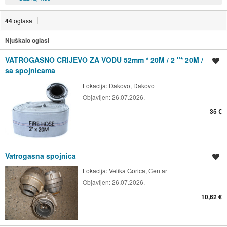
44
oglasa
Njuškalo oglasi
VATROGASNO CRIJEVO ZA VODU 52mm * 20M / 2 "* 20M /
Spremi oglas
sa spojnicama
Lokacija:
Đakovo, Đakovo
Objavljen:
26.07.2026.
35 €
Vatrogasna spojnica
Spremi oglas
Lokacija:
Velika Gorica, Centar
Objavljen:
26.07.2026.
10,62 €