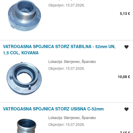
Objavljen:
15.07.2026.
5,13 €
VATROGASNA SPOJNICA STORZ STABILNA - 52mm UN,
Spremi oglas
1,5 COL, KOVANA
Lokacija:
Stenjevec, Špansko
Objavljen:
15.07.2026.
10,08 €
VATROGASNA SPOJNICA STORZ USISNA C-52mm
Spremi oglas
Lokacija:
Stenjevec, Špansko
Objavljen:
15.07.2026.
7,15 €