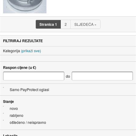
Stranica
1
2
SLJEDEĆA
»
FILTRIRAJ REZULTATE
Kategorija
(prikaži sve)
Raspon cijene (u €)
do
Samo PayProtect oglasi
Stanje
novo
rabljeno
oštećeno / neispravno
Lokacija