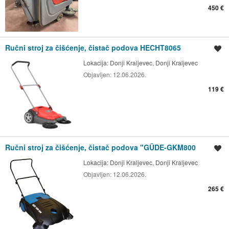
450 €
Ručni stroj za čišćenje, čistač podova HECHT8065
Spremi oglas
Lokacija:
Donji Kraljevec, Donji Kraljevec
Objavljen:
12.06.2026.
119 €
Ručni stroj za čišćenje, čistač podova "GÜDE-GKM800
Spremi oglas
Lokacija:
Donji Kraljevec, Donji Kraljevec
Objavljen:
12.06.2026.
265 €