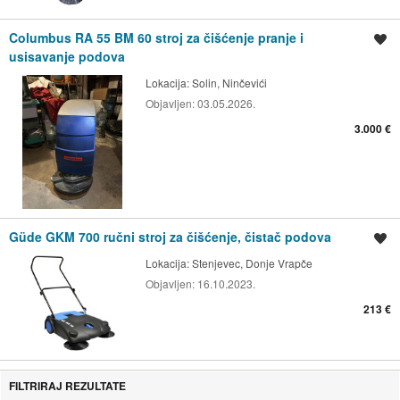
Columbus RA 55 BM 60 stroj za čišćenje pranje i
Spremi oglas
usisavanje podova
Lokacija:
Solin, Ninčevići
Objavljen:
03.05.2026.
3.000 €
Güde GKM 700 ručni stroj za čišćenje, čistač podova
Spremi oglas
Lokacija:
Stenjevec, Donje Vrapče
Objavljen:
16.10.2023.
213 €
FILTRIRAJ REZULTATE