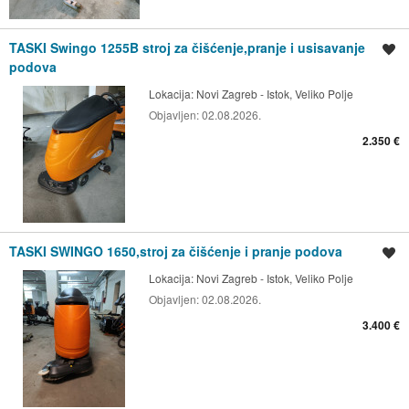
TASKI Swingo 1255B stroj za čišćenje,pranje i usisavanje
Spremi oglas
podova
Lokacija:
Novi Zagreb - Istok, Veliko Polje
Objavljen:
02.08.2026.
2.350 €
TASKI SWINGO 1650,stroj za čišćenje i pranje podova
Spremi oglas
Lokacija:
Novi Zagreb - Istok, Veliko Polje
Objavljen:
02.08.2026.
3.400 €