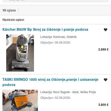
15
oglasa
Njuškalo oglasi
Kärcher B60W Bp Stroj za čišćenje i pranje podova
Spremi oglas
Lokacija:
Karlovac, Grabrik
Objavljen:
06.08.2026.
2.999 €
TASKI SWINGO 1850 stroj za čišćenje,pranje i usisavanje
Spremi oglas
podova
Lokacija:
Novi Zagreb - Istok, Veliko Polje
Objavljen:
02.08.2026.
3.800 €