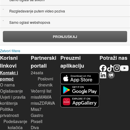
Razgledavanje putem video poziva
Samo oglasi webshopova
PRONJUŠKAJ
Zatvori filtere
Korisni
Partnerski
Preuzmi
Potraži nas
linkovi
portali
aplikaciju
Facebook
TikTok
Instagram
YouTu
Kontakt i
24sata
LinkedIn
Njuškalo blog
iOS aplikacija
pomoć
Poslovni
O nama
dnevnik
Android aplikacija
Oglašavanje
Večernji list
Uvjeti i pravila
missMAMA
korištenja
missZDRAVA
Huawei aplikacija
Politika
Miss7
privatnosti
Gastro
Podešavanje
Pixsell
kolačića
Diva