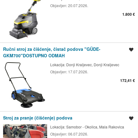
Objavljen:
20.07.2026.
1.800 €
Ručni stroj za čišćenje, čistač podova "GÜDE-
Spremi oglas
GKM700"DOSTUPNO ODMAH
Lokacija:
Donji Kraljevec, Donji Kraljevec
Objavljen:
17.07.2026.
172,41 €
Stroj za pranje (čišćenje) podova
Spremi oglas
Lokacija:
Samobor - Okolica, Mala Rakovica
Objavljen:
06.07.2026.