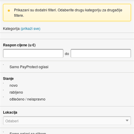
Prikazani su dodatni filteri. Odaberite drugu kategoriju za drugačije
filtere.
Kategorija
(prikaži sve)
Raspon cijene (u €)
do
Samo PayProtect oglasi
Stanje
novo
rabljeno
oštećeno / neispravno
Lokacija
Odaberi
Samo oglasi sa slikom