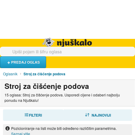
Hrana i piće
Turistički smještaj
Poslovi
Njuškalo naslovnica
PREDAJ OGLAS
Oglasnik
Stroj za čišćenje podova
Stroj za čišćenje podova
15 oglasa: Stroj za čišćenje podova. Usporedi cijene i odaberi najbolju
ponudu na Njuškalu!
FILTERI
SORTIRAJ
NAJNOVIJI
Pozicioniranje na listi može biti određeno različitim parametrima.
Saznaj više