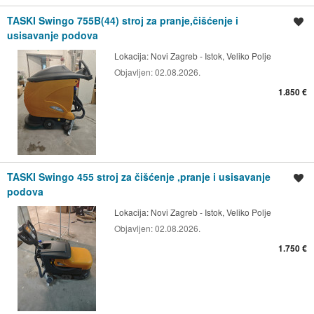
TASKI Swingo 755B(44) stroj za pranje,čišćenje i
Spremi oglas
usisavanje podova
Lokacija:
Novi Zagreb - Istok, Veliko Polje
Objavljen:
02.08.2026.
1.850 €
TASKI Swingo 455 stroj za čišćenje ,pranje i usisavanje
Spremi oglas
podova
Lokacija:
Novi Zagreb - Istok, Veliko Polje
Objavljen:
02.08.2026.
1.750 €