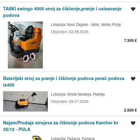
TASKI swingo 4000 stroj za čišćenje,pranje i usisavanje
Spremi oglas
podova
Lokacija:
Novi Zagreb - Istok, Veliko Polje
Objavljen:
02.08.2026.
7.300 €
Baterijski stroj za pranje i čišćenje podova perač podova
Spremi oglas
ix400
Lokacija:
Sveta Nedelja, Rakitje
Objavljen:
28.07.2026.
2.500 €
Najam/Prodaja strojeva za čišćenje podova Karcher br
Spremi oglas
35/12 - PULA
Lokacija:
Fažana, Fažana