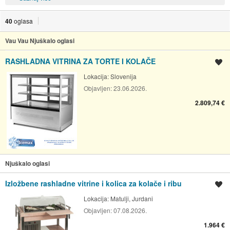
40
oglasa
Vau Vau Njuškalo oglasi
RASHLADNA VITRINA ZA TORTE I KOLAČE
Spremi oglas
Lokacija:
Slovenija
Objavljen:
23.06.2026.
2.809,74 €
Njuškalo oglasi
Izložbene rashladne vitrine i kolica za kolače i ribu
Spremi oglas
Lokacija:
Matulji, Jurdani
Objavljen:
07.08.2026.
1.964 €