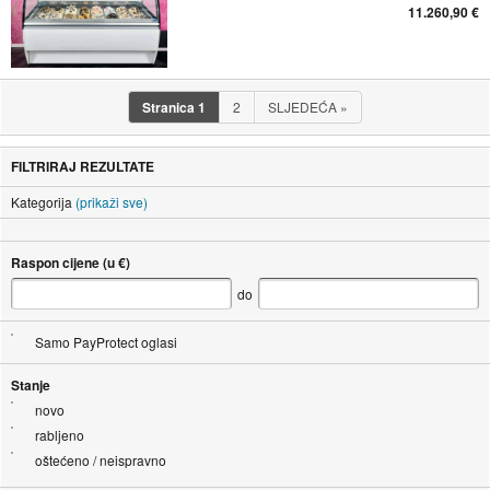
11.260,90 €
Stranica
1
2
SLJEDEĆA
»
FILTRIRAJ REZULTATE
Kategorija
(prikaži sve)
Raspon cijene (u €)
do
Samo PayProtect oglasi
Stanje
novo
rabljeno
oštećeno / neispravno