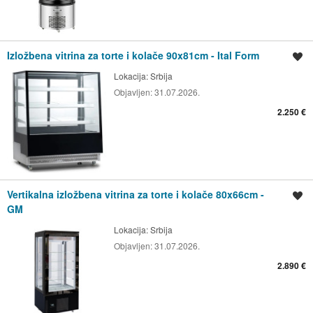
Izložbena vitrina za torte i kolače 90x81cm - Ital Form
Spremi oglas
Lokacija:
Srbija
Objavljen:
31.07.2026.
2.250 €
Vertikalna izložbena vitrina za torte i kolače 80x66cm -
Spremi oglas
GM
Lokacija:
Srbija
Objavljen:
31.07.2026.
2.890 €