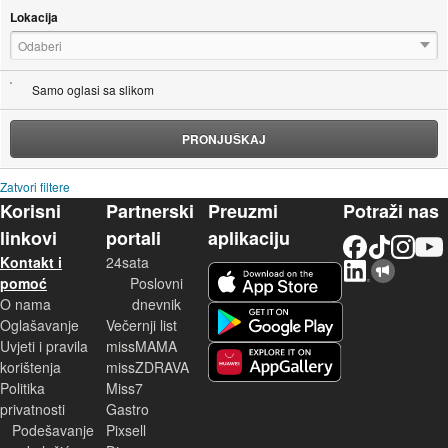
Lokacija
Odaberi
Samo oglasi sa slikom
PRONJUŠKAJ
Zatvori filtere
Korisni
Partnerski
Preuzmi
Potraži nas
linkovi
portali
aplikaciju
Facebook
TikTok
Instagram
YouTu
Kontakt i
24sata
LinkedIn
Njuškalo blog
iOS aplikacija
pomoć
Poslovni
O nama
dnevnik
Android aplikacija
Oglašavanje
Večernji list
Uvjeti i pravila
missMAMA
korištenja
missZDRAVA
Huawei aplikacija
Politika
Miss7
privatnosti
Gastro
Podešavanje
Pixsell