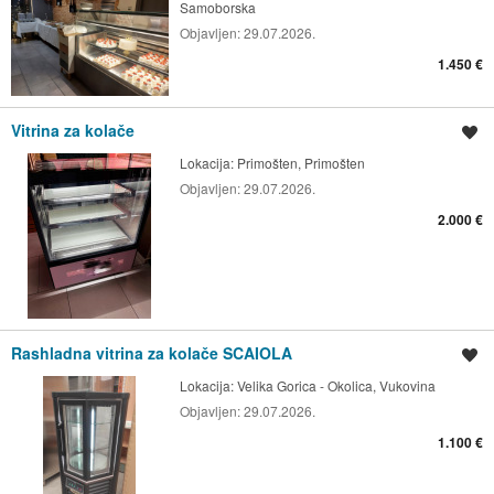
Samoborska
Objavljen:
29.07.2026.
1.450 €
Vitrina za kolače
Spremi oglas
Lokacija:
Primošten, Primošten
Objavljen:
29.07.2026.
2.000 €
Rashladna vitrina za kolače SCAIOLA
Spremi oglas
Lokacija:
Velika Gorica - Okolica, Vukovina
Objavljen:
29.07.2026.
1.100 €