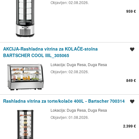
Objavljen:
02.08.2026.
959 €
AKCIJA-Rashladna vitrina za KOLAČE-stolna
Spremi oglas
BARTSCHER COOL IIIL_305065
Lokacija:
Duga Resa, Duga Resa
Objavljen:
02.08.2026.
849 €
Rashladna vitrina za torte/kolače 400L - Bartscher 700314
Spremi oglas
Lokacija:
Duga Resa, Duga Resa
Objavljen:
01.08.2026.
2.399 €