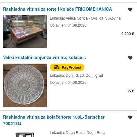
Rashladna vitrina za torte i kolače FRIGOMEHANICA
Spremi oglas
Lokacija:
Velika Gorica - Okolica, Vukovina
Objavljen:
04.08.2026.
2.200 €
Veliki kristalni tanjur za vitrinu, kolače...
Spremi oglas
PayProtect
Lokacija:
Donji Grad, Donji grad
Objavljen:
04.08.2026.
35 €
Rashladna vitrina za kolače/torte 100L-Bartscher
Spremi oglas
700213G
Lokacija:
Duga Resa, Duga Resa