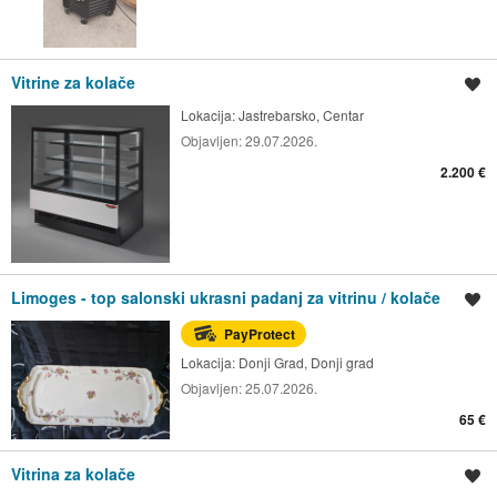
Vitrine za kolače
Spremi oglas
Lokacija:
Jastrebarsko, Centar
Objavljen:
29.07.2026.
2.200 €
Limoges - top salonski ukrasni padanj za vitrinu / kolače
Spremi oglas
PayProtect
Lokacija:
Donji Grad, Donji grad
Objavljen:
25.07.2026.
65 €
Vitrina za kolače
Spremi oglas