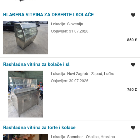
HLAĐENA VITRINA ZA DESERTE I KOLAČE
Spremi oglas
Lokacija:
Slovenija
Objavljen:
31.07.2026.
850 €
Rashladna vitrina za kolače i sl.
Spremi oglas
Lokacija:
Novi Zagreb - Zapad, Lučko
Objavljen:
30.07.2026.
750 €
Rashladna vitrina za torte i kolace
Spremi oglas
Lokacija:
Samobor - Okolica, Hrastina