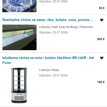
Objavljen:
22.07.2026.
50 €
Rashladne vitrine za meso, ribu, kolače, voće, povrće....
Spremi oglas
Lokacija:
Sveti Juraj Na Bregu, Frkanovec
Objavljen:
20.07.2026.
500 €
Izložbena vitrina za torte i kolače 49x49cm SR-100R - Ital
Spremi oglas
Form
Lokacija:
Srbija
Objavljen:
20.07.2026.
780 €