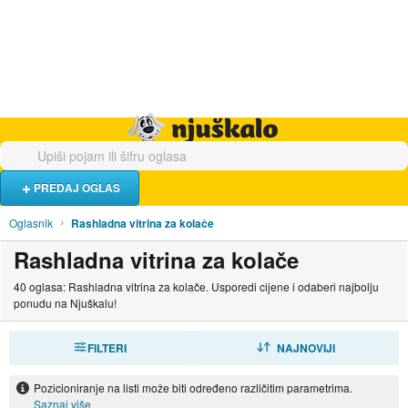
Hrana i piće
Turistički smještaj
Poslovi
Njuškalo naslovnica
PREDAJ OGLAS
Oglasnik
Rashladna vitrina za kolače
Rashladna vitrina za kolače
40 oglasa: Rashladna vitrina za kolače. Usporedi cijene i odaberi najbolju
ponudu na Njuškalu!
FILTERI
SORTIRAJ
NAJNOVIJI
Pozicioniranje na listi može biti određeno različitim parametrima.
Saznaj više