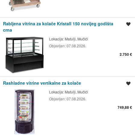
Rabljena vitrina za kolače Kristall 150 novijeg godišta
Spremi oglas
crna
Lokacija:
Matulji, Mučići
Objavljen:
07.08.2026.
2.750 €
Rashladne vitrine vertikalne za kolače
Spremi oglas
Lokacija:
Matulji, Mučići
Objavljen:
07.08.2026.
749,88 €