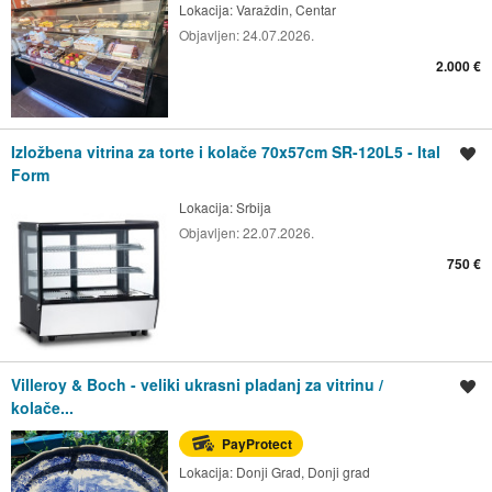
Lokacija:
Varaždin, Centar
Objavljen:
24.07.2026.
2.000 €
Izložbena vitrina za torte i kolače 70x57cm SR-120L5 - Ital
Spremi oglas
Form
Lokacija:
Srbija
Objavljen:
22.07.2026.
750 €
Villeroy & Boch - veliki ukrasni pladanj za vitrinu /
Spremi oglas
kolače...
PayProtect
Lokacija:
Donji Grad, Donji grad