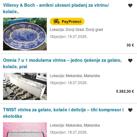
Villeroy & Boch - antikni ukrasni pladanj za vitrinu/
Spremi oglas
kolače..
PayProtect
Lokacija:
Donji Grad, Donji grad
Objavljen:
19.07.2026.
35 €
Omnia 7 u 1 modularna vitrina – jedno rješenje za gelato,
Spremi oglas
kolače, pral
Lokacija:
Makarska, Makarska
Objavljen:
18.07.2026.
5.382,30 €
TWIST vitrina za gelato, kolače i delicije – tihi kompresor i
Spremi oglas
ekološka
Lokacija:
Makarska, Makarska
Objavljen:
18.07.2026.