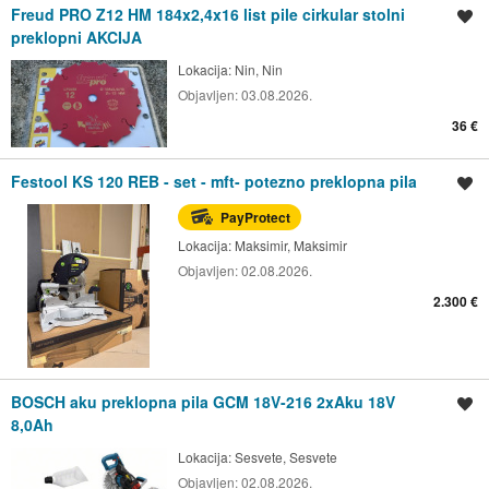
Freud PRO Z12 HM 184x2,4x16 list pile cirkular stolni
Spremi oglas
preklopni AKCIJA
Lokacija:
Nin, Nin
Objavljen:
03.08.2026.
36 €
Festool KS 120 REB - set - mft- potezno preklopna pila
Spremi oglas
PayProtect
Lokacija:
Maksimir, Maksimir
Objavljen:
02.08.2026.
2.300 €
BOSCH aku preklopna pila GCM 18V-216 2xAku 18V
Spremi oglas
8,0Ah
Lokacija:
Sesvete, Sesvete
Objavljen:
02.08.2026.