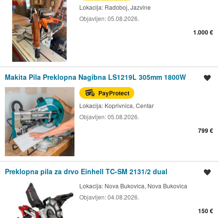
Lokacija:
Radoboj, Jazvine
Objavljen:
05.08.2026.
1.000 €
Makita Pila Preklopna Nagibna LS1219L 305mm 1800W
Spremi oglas
PayProtect
Lokacija:
Koprivnica, Centar
Objavljen:
05.08.2026.
799 €
Preklopna pila za drvo Einhell TC-SM 2131/2 dual
Spremi oglas
Lokacija:
Nova Bukovica, Nova Bukovica
Objavljen:
04.08.2026.
150 €