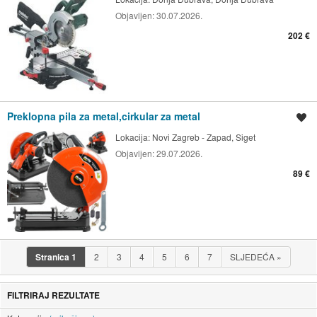
Objavljen:
30.07.2026.
202 €
Preklopna pila za metal,cirkular za metal
Spremi oglas
Lokacija:
Novi Zagreb - Zapad, Siget
Objavljen:
29.07.2026.
89 €
Stranica
1
2
3
4
5
6
7
SLJEDEĆA
»
FILTRIRAJ REZULTATE