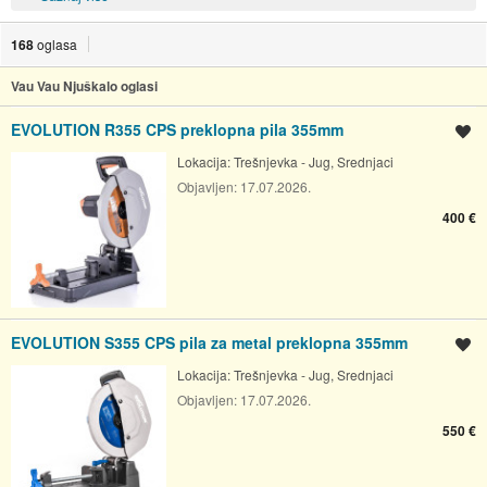
168
oglasa
Vau Vau Njuškalo oglasi
EVOLUTION R355 CPS preklopna pila 355mm
Spremi oglas
Lokacija:
Trešnjevka - Jug, Srednjaci
Objavljen:
17.07.2026.
400 €
EVOLUTION S355 CPS pila za metal preklopna 355mm
Spremi oglas
Lokacija:
Trešnjevka - Jug, Srednjaci
Objavljen:
17.07.2026.
550 €