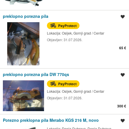
preklopno potezna pila
Spremi oglas
PayProtect
Lokacija:
Osijek, Gornji grad / Centar
Objavljen:
31.07.2026.
65 €
preklopno potezna pila DW 770qs
Spremi oglas
PayProtect
Lokacija:
Osijek, Gornji grad / Centar
Objavljen:
31.07.2026.
300 €
Potezno preklopna pila Metabo KGS 216 M, novo
Spremi oglas
Lokacija:
Donja Dubrava, Donja Dubrava