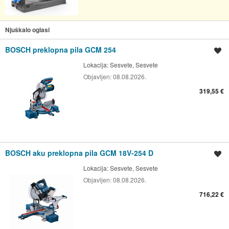
Njuškalo oglasi
BOSCH preklopna pila GCM 254
Spremi oglas
Lokacija:
Sesvete, Sesvete
Objavljen:
08.08.2026.
319,55 €
BOSCH aku preklopna pila GCM 18V-254 D
Spremi oglas
Lokacija:
Sesvete, Sesvete
Objavljen:
08.08.2026.
716,22 €