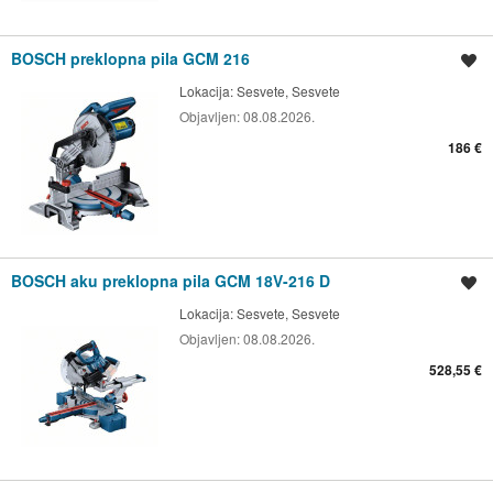
BOSCH preklopna pila GCM 216
Spremi oglas
Lokacija:
Sesvete, Sesvete
Objavljen:
08.08.2026.
186 €
BOSCH aku preklopna pila GCM 18V-216 D
Spremi oglas
Lokacija:
Sesvete, Sesvete
Objavljen:
08.08.2026.
528,55 €