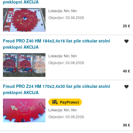
preklopni AKCIJA
Lokacija:
Nin, Nin
Objavljen:
03.08.2026.
25 €
Freud PRO Z40 HM 184x2,4x16 list pile cirkular stolni
Spremi oglas
preklopni AKCIJA
Lokacija:
Nin, Nin
Objavljen:
03.08.2026.
40 €
Freud PRO Z24 HM 170x2,4x30 list pile cirkular stolni
Spremi oglas
preklopni AKCIJA
PayProtect
Lokacija:
Nin, Nin
Objavljen:
03.08.2026.
36 €