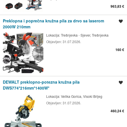
963,83 €
Preklopna i poprečna kružna pila za drvo sa laserom
Spremi oglas
2000W 210mm
Lokacija:
Trešnjevka - Sjever, Trešnjevka
Objavljen:
31.07.2026.
160 €
DEWALT preklopno-potezna kružna pila
Spremi oglas
DWS774*216mm*1400W*
Lokacija:
Velika Gorica, Visoki Brijeg
Objavljen:
31.07.2026.
460,24 €