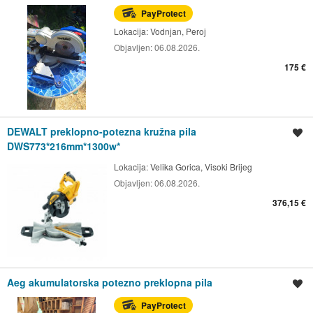
PayProtect
Lokacija:
Vodnjan, Peroj
Objavljen:
06.08.2026.
175 €
DEWALT preklopno-potezna kružna pila
Spremi oglas
DWS773*216mm*1300w*
Lokacija:
Velika Gorica, Visoki Brijeg
Objavljen:
06.08.2026.
376,15 €
Aeg akumulatorska potezno preklopna pila
Spremi oglas
PayProtect