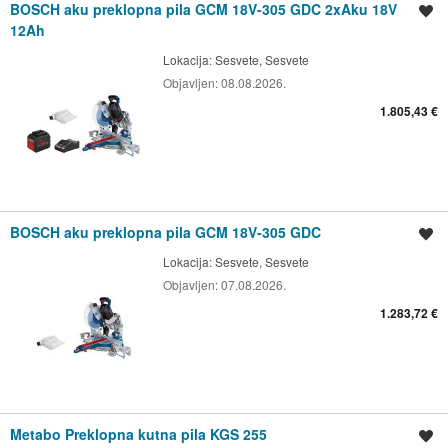
BOSCH aku preklopna pila GCM 18V-305 GDC 2xAku 18V
Spremi oglas
12Ah
Lokacija:
Sesvete, Sesvete
Objavljen:
08.08.2026.
1.805,43 €
BOSCH aku preklopna pila GCM 18V-305 GDC
Spremi oglas
Lokacija:
Sesvete, Sesvete
Objavljen:
07.08.2026.
1.283,72 €
Metabo Preklopna kutna pila KGS 255
Spremi oglas