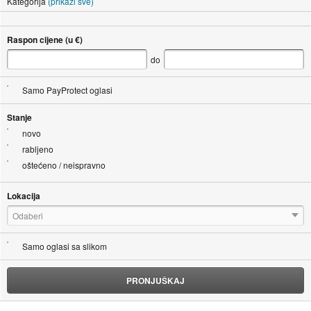
Kategorija
(prikaži sve)
Raspon cijene (u €)
do
Samo PayProtect oglasi
Stanje
novo
rabljeno
oštećeno / neispravno
Lokacija
Odaberi
Samo oglasi sa slikom
PRONJUŠKAJ