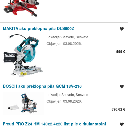
MAKITA aku preklopna pila DLS600Z
Spremi oglas
Lokacija:
Sesvete, Sesvete
Objavljen:
03.08.2026.
599 €
BOSCH aku preklopna pila GCM 18V-216
Spremi oglas
Lokacija:
Sesvete, Sesvete
Objavljen:
03.08.2026.
590,62 €
Freud PRO Z24 HM 140x2,4x20 list pile cirkular stolni
Spremi oglas