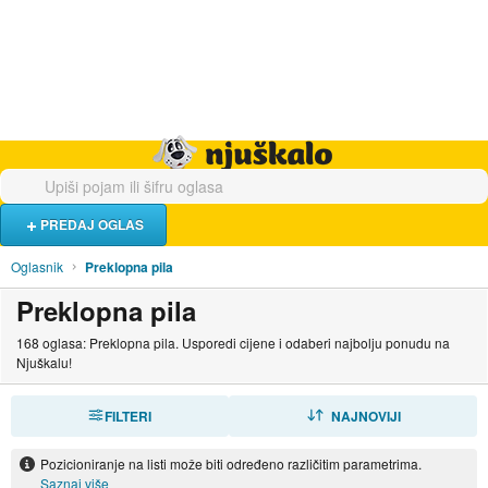
Hrana i piće
Turistički smještaj
Poslovi
Njuškalo naslovnica
PREDAJ OGLAS
Oglasnik
Preklopna pila
Preklopna pila
168 oglasa: Preklopna pila. Usporedi cijene i odaberi najbolju ponudu na
Njuškalu!
FILTERI
SORTIRAJ
NAJNOVIJI
Pozicioniranje na listi može biti određeno različitim parametrima.
Saznaj više