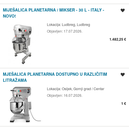
MIJEŠALICA PLANETARNA / MIKSER - 30 L - ITALY -
Spremi oglas
NOVO!
Lokacija:
Ludbreg, Ludbreg
Objavljen:
17.07.2026.
1.482,25 €
MJEŠALICA PLANETARNA DOSTUPNO U RAZLIČITIM
Spremi oglas
LITRAŽAMA
Lokacija:
Osijek, Gornji grad / Centar
Objavljen:
16.07.2026.
1 €