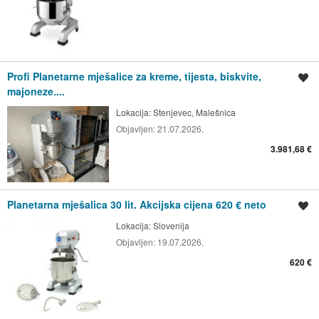
Profi Planetarne mješalice za kreme, tijesta, biskvite,
Spremi oglas
majoneze....
Lokacija:
Stenjevec, Malešnica
Objavljen:
21.07.2026.
3.981,68 €
Planetarna mješalica 30 lit. Akcijska cijena 620 € neto
Spremi oglas
Lokacija:
Slovenija
Objavljen:
19.07.2026.
620 €