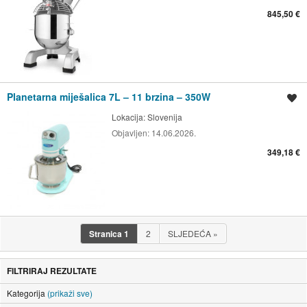
845,50 €
Planetarna miješalica 7L – 11 brzina – 350W
Spremi oglas
Lokacija:
Slovenija
Objavljen:
14.06.2026.
349,18 €
Stranica
1
2
SLJEDEĆA
»
FILTRIRAJ REZULTATE
Kategorija
(prikaži sve)