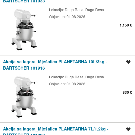
BARTSCHER 101933
Lokacija:
Duga Resa, Duga Resa
Objavljen:
01.08.2026.
1.150 €
Akcija sa lagera_Mješalica PLANETARNA 10L/3kg -
Spremi oglas
BARTSCHER 101916
Lokacija:
Duga Resa, Duga Resa
Objavljen:
01.08.2026.
830 €
Akcija sa lagera_Mješalica PLANETARNA 7L/1,2kg -
Spremi oglas
BARTSCHER 101923