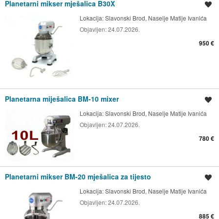
Planetarni mikser mješalica B30X
Spremi oglas
Lokacija:
Slavonski Brod, Naselje Matije Ivanića
Objavljen:
24.07.2026.
950 €
Planetarna miješalica BM-10 mixer
Spremi oglas
Lokacija:
Slavonski Brod, Naselje Matije Ivanića
Objavljen:
24.07.2026.
780 €
Planetarni mikser BM-20 mješalica za tijesto
Spremi oglas
Lokacija:
Slavonski Brod, Naselje Matije Ivanića
Objavljen:
24.07.2026.
885 €