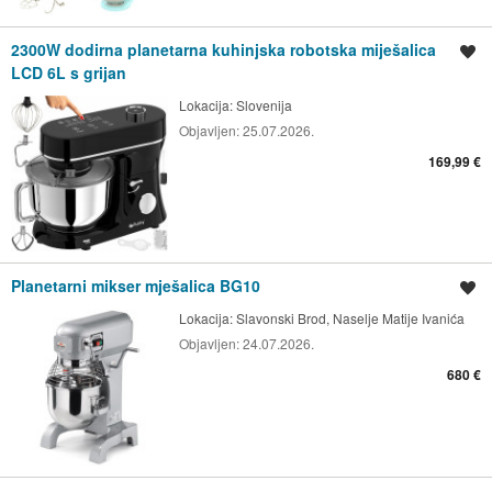
2300W dodirna planetarna kuhinjska robotska miješalica
Spremi oglas
LCD 6L s grijan
Lokacija:
Slovenija
Objavljen:
25.07.2026.
169,99 €
Planetarni mikser mješalica BG10
Spremi oglas
Lokacija:
Slavonski Brod, Naselje Matije Ivanića
Objavljen:
24.07.2026.
680 €