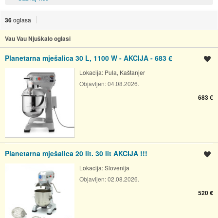
36
oglasa
Vau Vau Njuškalo oglasi
Planetarna mješalica 30 L, 1100 W - AKCIJA - 683 €
Spremi oglas
Lokacija:
Pula, Kaštanjer
Objavljen:
04.08.2026.
683 €
Planetarna mješalica 20 lit. 30 lit AKCIJA !!!
Spremi oglas
Lokacija:
Slovenija
Objavljen:
02.08.2026.
520 €