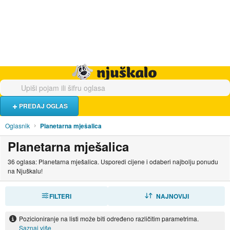
Hrana i piće
Turistički smještaj
Poslovi
Njuškalo naslovnica
PREDAJ OGLAS
Oglasnik
Planetarna mješalica
Planetarna mješalica
36 oglasa: Planetarna mješalica. Usporedi cijene i odaberi najbolju ponudu
na Njuškalu!
FILTERI
SORTIRAJ
NAJNOVIJI
Pozicioniranje na listi može biti određeno različitim parametrima.
Saznaj više