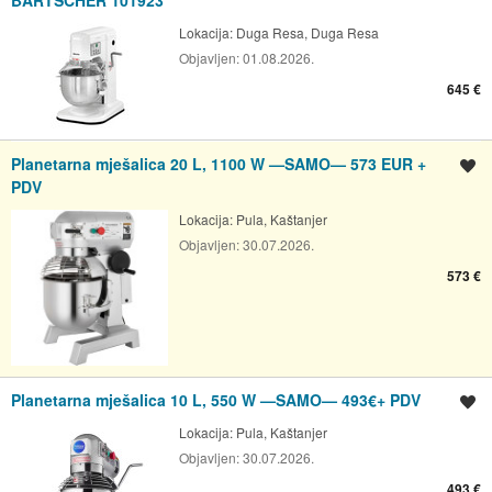
Lokacija:
Duga Resa, Duga Resa
Objavljen:
01.08.2026.
645 €
Planetarna mješalica 20 L, 1100 W —SAMO— 573 EUR +
Spremi oglas
PDV
Lokacija:
Pula, Kaštanjer
Objavljen:
30.07.2026.
573 €
Planetarna mješalica 10 L, 550 W —SAMO— 493€+ PDV
Spremi oglas
Lokacija:
Pula, Kaštanjer
Objavljen:
30.07.2026.
493 €