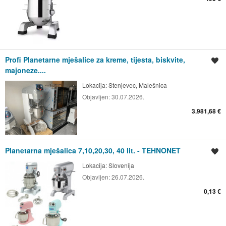
Profi Planetarne mješalice za kreme, tijesta, biskvite,
Spremi oglas
majoneze....
Lokacija:
Stenjevec, Malešnica
Objavljen:
30.07.2026.
3.981,68 €
Planetarna mješalica 7,10,20,30, 40 lit. - TEHNONET
Spremi oglas
Lokacija:
Slovenija
Objavljen:
26.07.2026.
0,13 €