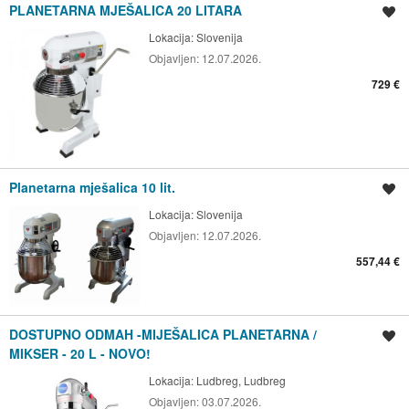
PLANETARNA MJEŠALICA 20 LITARA
Spremi oglas
Lokacija:
Slovenija
Objavljen:
12.07.2026.
729 €
Planetarna mješalica 10 lit.
Spremi oglas
Lokacija:
Slovenija
Objavljen:
12.07.2026.
557,44 €
DOSTUPNO ODMAH -MIJEŠALICA PLANETARNA /
Spremi oglas
MIKSER - 20 L - NOVO!
Lokacija:
Ludbreg, Ludbreg
Objavljen:
03.07.2026.