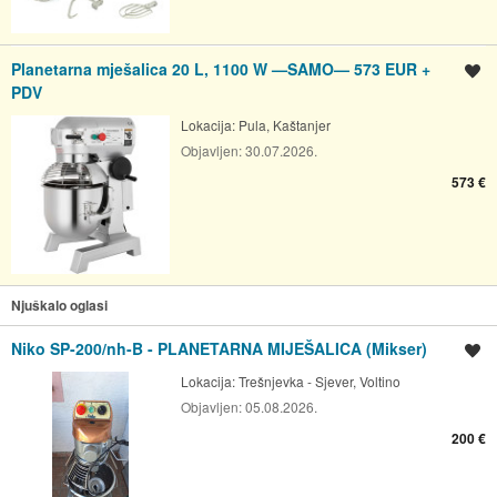
Planetarna mješalica 20 L, 1100 W —SAMO— 573 EUR +
Spremi oglas
PDV
Lokacija:
Pula, Kaštanjer
Objavljen:
30.07.2026.
573 €
Njuškalo oglasi
Niko SP-200/nh-B - PLANETARNA MIJEŠALICA (Mikser)
Spremi oglas
Lokacija:
Trešnjevka - Sjever, Voltino
Objavljen:
05.08.2026.
200 €