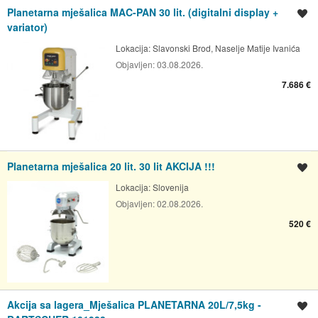
Planetarna mješalica MAC-PAN 30 lit. (digitalni display +
Spremi oglas
variator)
Lokacija:
Slavonski Brod, Naselje Matije Ivanića
Objavljen:
03.08.2026.
7.686 €
Planetarna mješalica 20 lit. 30 lit AKCIJA !!!
Spremi oglas
Lokacija:
Slovenija
Objavljen:
02.08.2026.
520 €
Akcija sa lagera_Mješalica PLANETARNA 20L/7,5kg -
Spremi oglas