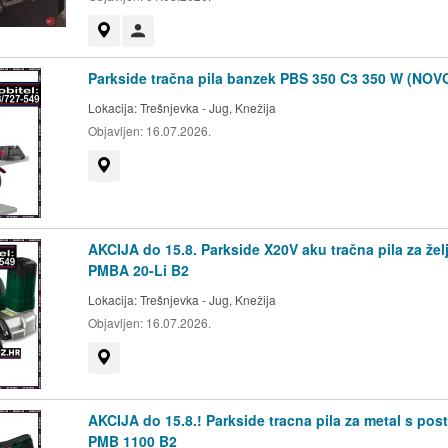
Prikaži na mapi
Korisnik nije trgovac
Parkside tračna pila banzek PBS 350 C3 350 W (NOV
Lokacija:
Trešnjevka - Jug, Knežija
Objavljen:
16.07.2026.
Prikaži na mapi
AKCIJA do 15.8. Parkside X20V aku tračna pila za žel
PMBA 20-Li B2
Lokacija:
Trešnjevka - Jug, Knežija
Objavljen:
16.07.2026.
Prikaži na mapi
AKCIJA do 15.8.! Parkside tracna pila za metal s pos
PMB 1100 B2