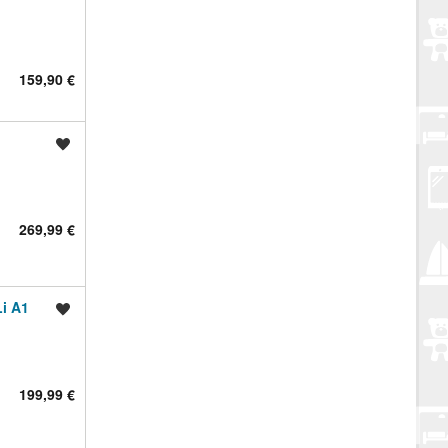
159,90 €
Spremi oglas
269,99 €
i A1
Spremi oglas
199,99 €