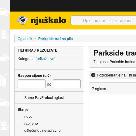
Njuškalo naslovnica
Oglasnik
Parkside tračna pila
FILTRIRAJ REZULTATE
Parkside tra
Kategorija
(prikaži sve)
7 oglasa: Parkside tračna
Pozicioniranje na listi 
Raspon cijene (u €)
do
7
oglasa
Samo PayProtect oglasi
Stanje
novo
rabljeno
oštećeno / neispravno