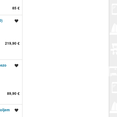
85 €
O)
Spremi oglas
219,90 €
jezo
Spremi oglas
89,90 €
toljem
Spremi oglas