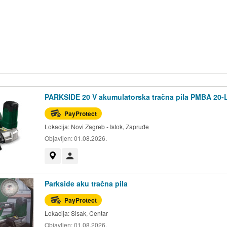
PARKSIDE 20 V akumulatorska tračna pila PMBA 20-L
PayProtect
Lokacija:
Novi Zagreb - Istok, Zapruđe
Objavljen:
01.08.2026.
Prikaži na mapi
Korisnik nije trgovac
Parkside aku tračna pila
PayProtect
Lokacija:
Sisak, Centar
Objavljen:
01.08.2026.