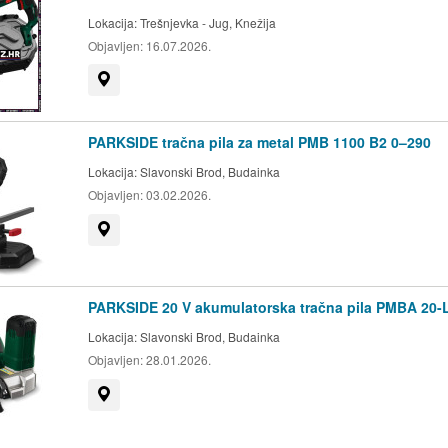
Lokacija:
Trešnjevka - Jug, Knežija
Objavljen:
16.07.2026.
Prikaži na mapi
PARKSIDE tračna pila za metal PMB 1100 B2 0–290
Lokacija:
Slavonski Brod, Budainka
Objavljen:
03.02.2026.
Prikaži na mapi
PARKSIDE 20 V akumulatorska tračna pila PMBA 20-L
Lokacija:
Slavonski Brod, Budainka
Objavljen:
28.01.2026.
Prikaži na mapi