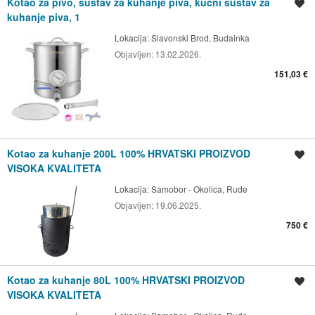
Kotao za pivo, sustav za kuhanje piva, kućni sustav za
Spremi oglas
kuhanje piva, 1
Lokacija:
Slavonski Brod, Budainka
Objavljen:
13.02.2026.
151,03 €
Kotao za kuhanje 200L 100% HRVATSKI PROIZVOD
Spremi oglas
VISOKA KVALITETA
Lokacija:
Samobor - Okolica, Rude
Objavljen:
19.06.2025.
750 €
Kotao za kuhanje 80L 100% HRVATSKI PROIZVOD
Spremi oglas
VISOKA KVALITETA