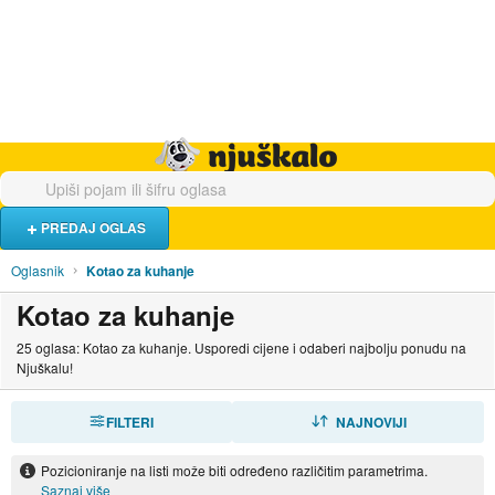
Hrana i piće
Turistički smještaj
Poslovi
Njuškalo naslovnica
PREDAJ OGLAS
Oglasnik
Kotao za kuhanje
Kotao za kuhanje
25 oglasa: Kotao za kuhanje. Usporedi cijene i odaberi najbolju ponudu na
Njuškalu!
FILTERI
SORTIRAJ
NAJNOVIJI
Pozicioniranje na listi može biti određeno različitim parametrima.
Saznaj više