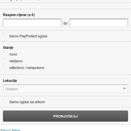
Raspon cijene (u €)
do
Samo PayProtect oglasi
Stanje
novo
rabljeno
oštećeno / neispravno
Lokacija
Odaberi
Samo oglasi sa slikom
PRONJUŠKAJ
Zatvori filtere