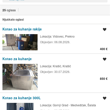
25
oglasa
Njuškalo oglasi
Kotao za kuhanje rakije
Spremi oglas
Lokacija:
Vidovec, Prekno
Objavljen:
06.08.2026.
400 €
Kotao za kuhanje
Spremi oglas
Lokacija:
Krašić, Krašić
Objavljen:
30.07.2026.
850 €
Kotao za kuhanje 300L
Spremi oglas
Lokacija:
Gornji Grad - Medveščak, Šalata