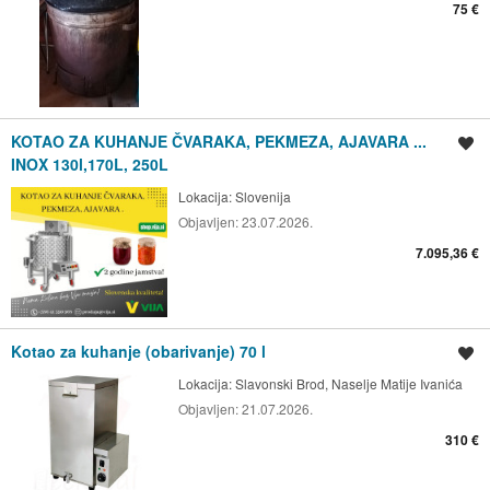
75 €
KOTAO ZA KUHANJE ČVARAKA, PEKMEZA, AJAVARA ...
Spremi oglas
INOX 130l,170L, 250L
Lokacija:
Slovenija
Objavljen:
23.07.2026.
7.095,36 €
Kotao za kuhanje (obarivanje) 70 l
Spremi oglas
Lokacija:
Slavonski Brod, Naselje Matije Ivanića
Objavljen:
21.07.2026.
310 €