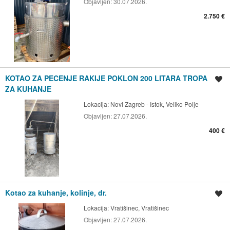
Objavljen:
30.07.2026.
2.750 €
KOTAO ZA PECENJE RAKIJE POKLON 200 LITARA TROPA
Spremi oglas
ZA KUHANJE
Lokacija:
Novi Zagreb - Istok, Veliko Polje
Objavljen:
27.07.2026.
400 €
Kotao za kuhanje, kolinje, dr.
Spremi oglas
Lokacija:
Vratišinec, Vratišinec
Objavljen:
27.07.2026.