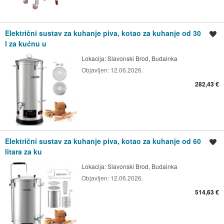
Električni sustav za kuhanje piva, kotao za kuhanje od 30
Spremi oglas
l za kućnu u
Lokacija:
Slavonski Brod, Budainka
Objavljen:
12.06.2026.
282,43 €
Električni sustav za kuhanje piva, kotao za kuhanje od 60
Spremi oglas
litara za ku
Lokacija:
Slavonski Brod, Budainka
Objavljen:
12.06.2026.
514,63 €