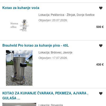
Kotao za kuhanje voća
Spremi oglas
Lokacija:
Peščenica - Žitnjak, Donje Svetice
Objavljen:
20.07.2026.
500 €
Brauheld Pro kotao za kuhanje piva - 45L
Spremi oglas
Lokacija:
Brdovec, Javorje
Objavljen:
17.07.2026.
430 €
KOTAO ZA KUHANJE ČVARAKA, PEKMEZA, AJVARA ,
Spremi oglas
GULAŠA ...
Lokacija:
Slovenija