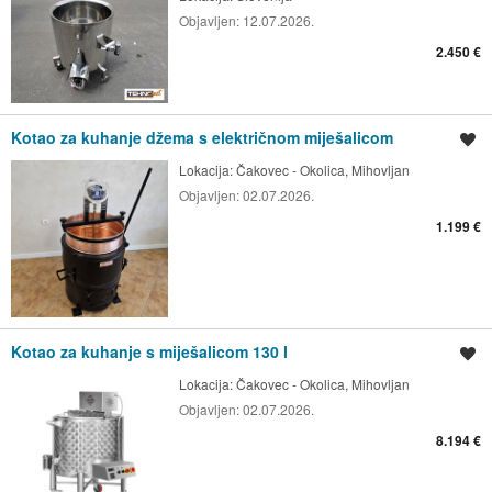
Objavljen:
12.07.2026.
2.450 €
Kotao za kuhanje džema s električnom miješalicom
Spremi oglas
Lokacija:
Čakovec - Okolica, Mihovljan
Objavljen:
02.07.2026.
1.199 €
Kotao za kuhanje s miješalicom 130 l
Spremi oglas
Lokacija:
Čakovec - Okolica, Mihovljan
Objavljen:
02.07.2026.
8.194 €