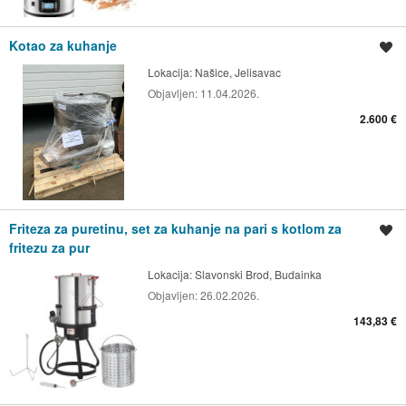
Kotao za kuhanje
Spremi oglas
Lokacija:
Našice, Jelisavac
Objavljen:
11.04.2026.
2.600 €
Friteza za puretinu, set za kuhanje na pari s kotlom za
Spremi oglas
fritezu za pur
Lokacija:
Slavonski Brod, Budainka
Objavljen:
26.02.2026.
143,83 €