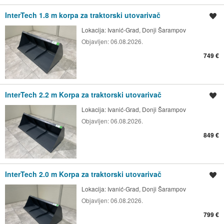
InterTech 1.8 m korpa za traktorski utovarivač
Spremi oglas
Lokacija:
Ivanić-Grad, Donji Šarampov
Objavljen:
06.08.2026.
749 €
InterTech 2.2 m Korpa za traktorski utovarivač
Spremi oglas
Lokacija:
Ivanić-Grad, Donji Šarampov
Objavljen:
06.08.2026.
849 €
InterTech 2.0 m Korpa za traktorski utovarivač
Spremi oglas
Lokacija:
Ivanić-Grad, Donji Šarampov
Objavljen:
06.08.2026.
799 €