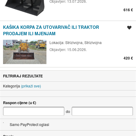
Objavljen:
13.07.2026.
616 €
KAŠIKA KORPA ZA UTOVARIVAČ ILI TRAKTOR
Spremi oglas
PRODAJEM ILI MJENJAM
Lokacija:
Strizivojna, Strizivojna
Objavljen:
15.06.2026.
420 €
FILTRIRAJ REZULTATE
Kategorija
(prikaži sve)
Raspon cijene (u €)
do
Samo PayProtect oglasi