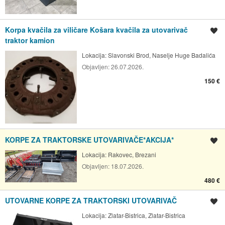
Korpa kvačila za viličare Košara kvačila za utovarivač
Spremi oglas
traktor kamion
Lokacija:
Slavonski Brod, Naselje Huge Badalića
Objavljen:
26.07.2026.
150 €
KORPE ZA TRAKTORSKE UTOVARIVAČE*AKCIJA*
Spremi oglas
Lokacija:
Rakovec, Brezani
Objavljen:
18.07.2026.
480 €
UTOVARNE KORPE ZA TRAKTORSKI UTOVARIVAČ
Spremi oglas
Lokacija:
Zlatar-Bistrica, Zlatar-Bistrica