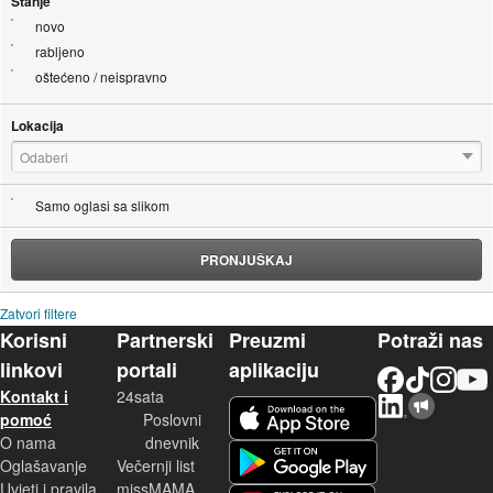
Stanje
novo
rabljeno
oštećeno / neispravno
Lokacija
Odaberi
Samo oglasi sa slikom
PRONJUŠKAJ
Zatvori filtere
Korisni
Partnerski
Preuzmi
Potraži nas
linkovi
portali
aplikaciju
Facebook
TikTok
Instagram
YouTu
Kontakt i
24sata
LinkedIn
Njuškalo blog
iOS aplikacija
pomoć
Poslovni
O nama
dnevnik
Android aplikacija
Oglašavanje
Večernji list
Uvjeti i pravila
missMAMA