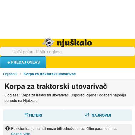
Hrana i piće
Turistički smještaj
Poslovi
Njuškalo naslovnica
PREDAJ OGLAS
Oglasnik
Korpa za traktorski utovarivač
Korpa za traktorski utovarivač
8 oglasa: Korpa za traktorski utovarivač. Usporedi cijene i odaberi najbolju
ponudu na Njuškalu!
FILTERI
SORTIRAJ
NAJNOVIJI
Pozicioniranje na listi može biti određeno različitim parametrima.
Saznaj više