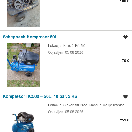
100 €
Scheppach Kompresor 50l
Spremi oglas
Lokacija:
Krašić, Krašić
Objavljen:
05.08.2026.
170 €
Kompresor HC500 – 50L, 10 bar, 3 KS
Spremi oglas
Lokacija:
Slavonski Brod, Naselje Matije Ivanića
Objavljen:
05.08.2026.
252 €