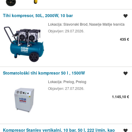
Tihi kompresor, 50L, 2000W, 10 bar
Spremi oglas
Lokacija:
Slavonski Brod, Naselje Matije Ivanića
Objavljen:
29.07.2026.
435 €
Stomatološki tihi kompresor 50 l , 1500W
Spremi oglas
Lokacija:
Prelog, Prelog
Objavljen:
27.07.2026.
1.145,10 €
Kompresor Stanley vertikalni, 10 bar, 50 l, 222 l/min, kao
Spremi oglas