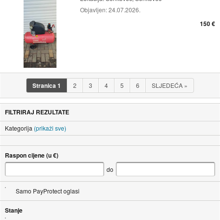
Objavljen:
24.07.2026.
150 €
Stranica
1
2
3
4
5
6
SLJEDEĆA
»
FILTRIRAJ REZULTATE
Kategorija
(prikaži sve)
Raspon cijene (u €)
do
Samo PayProtect oglasi
Stanje