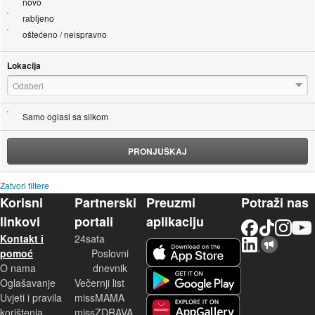
novo
rabljeno
oštećeno / neispravno
Lokacija
Odaberi
Samo oglasi sa slikom
PRONJUŠKAJ
Zatvori filtere
Korisni
Partnerski
Preuzmi
Potraži nas
linkovi
portali
aplikaciju
Facebook
TikTok
Instagram
YouTu
Kontakt i
24sata
LinkedIn
Njuškalo blog
iOS aplikacija
pomoć
Poslovni
O nama
dnevnik
Android aplikacija
Oglašavanje
Večernji list
Uvjeti i pravila
missMAMA
korištenja
missZDRAVA
Huawei aplikacija