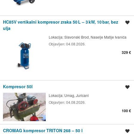
HC85V vertikalni kompresor zraka 50 L – 3 kW, 10 bar, bez
Spremi oglas
ulja
Lokacija:
Slavonski Brod, Naselje Matije Ivanića
Objavljen:
04.08.2026.
329 €
Kompresor 50l
Spremi oglas
Lokacija:
Umag, Juricani
Objavljen:
04.08.2026.
100 €
CROMAG kompresor TRITON 268 – 50 l
Spremi oglas