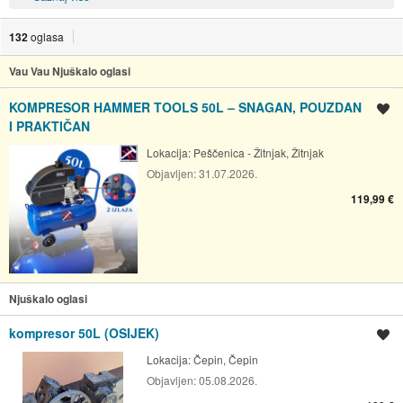
132
oglasa
Vau Vau Njuškalo oglasi
KOMPRESOR HAMMER TOOLS 50L – SNAGAN, POUZDAN
Spremi oglas
I PRAKTIČAN
Lokacija:
Peščenica - Žitnjak, Žitnjak
Objavljen:
31.07.2026.
119,99 €
Njuškalo oglasi
kompresor 50L (OSIJEK)
Spremi oglas
Lokacija:
Čepin, Čepin
Objavljen:
05.08.2026.