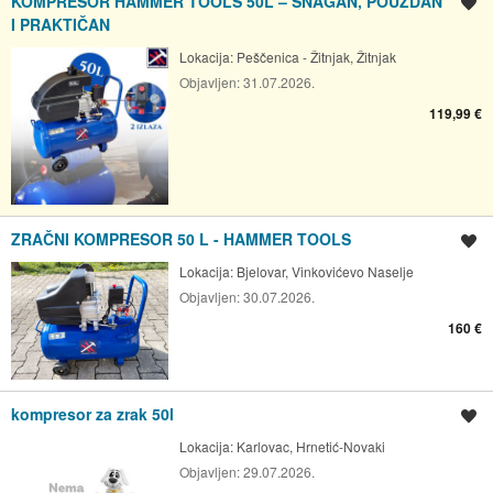
KOMPRESOR HAMMER TOOLS 50L – SNAGAN, POUZDAN
Spremi oglas
I PRAKTIČAN
Lokacija:
Peščenica - Žitnjak, Žitnjak
Objavljen:
31.07.2026.
119,99 €
ZRAČNI KOMPRESOR 50 L - HAMMER TOOLS
Spremi oglas
Lokacija:
Bjelovar, Vinkovićevo Naselje
Objavljen:
30.07.2026.
160 €
kompresor za zrak 50l
Spremi oglas
Lokacija:
Karlovac, Hrnetić-Novaki
Objavljen:
29.07.2026.