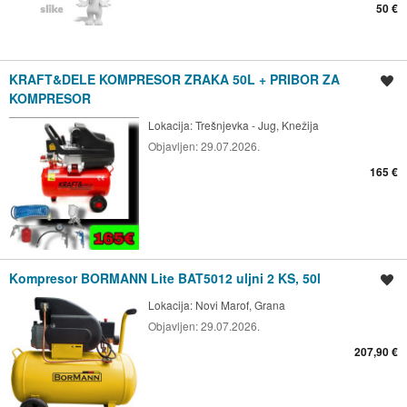
50 €
KRAFT&DELE KOMPRESOR ZRAKA 50L + PRIBOR ZA
Spremi oglas
KOMPRESOR
Lokacija:
Trešnjevka - Jug, Knežija
Objavljen:
29.07.2026.
165 €
Kompresor BORMANN Lite BAT5012 uljni 2 KS, 50l
Spremi oglas
Lokacija:
Novi Marof, Grana
Objavljen:
29.07.2026.
207,90 €