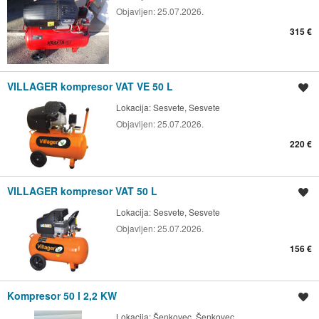
Objavljen:
25.07.2026.
315 €
VILLAGER kompresor VAT VE 50 L
Spremi oglas
Lokacija:
Sesvete, Sesvete
Objavljen:
25.07.2026.
220 €
VILLAGER kompresor VAT 50 L
Spremi oglas
Lokacija:
Sesvete, Sesvete
Objavljen:
25.07.2026.
156 €
Kompresor 50 l 2,2 KW
Spremi oglas
Lokacija:
Šenkovec, Šenkovec