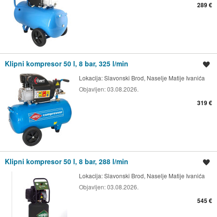
289 €
Klipni kompresor 50 l, 8 bar, 325 l/min
Spremi oglas
Lokacija:
Slavonski Brod, Naselje Matije Ivanića
Objavljen:
03.08.2026.
319 €
Klipni kompresor 50 l, 8 bar, 288 l/min
Spremi oglas
Lokacija:
Slavonski Brod, Naselje Matije Ivanića
Objavljen:
03.08.2026.
545 €