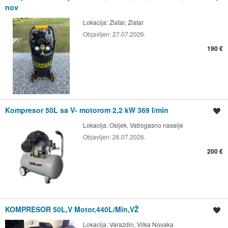
nov
Lokacija:
Zlatar, Zlatar
Objavljen:
27.07.2026.
190 €
Kompresor 50L sa V- motorom 2,2 kW 369 l/min
Spremi oglas
Lokacija:
Osijek, Vatrogasno naselje
Objavljen:
26.07.2026.
200 €
KOMPRESOR 50L,V Motor,440L/Min,VŽ
Spremi oglas
Lokacija:
Varaždin, Vilka Novaka