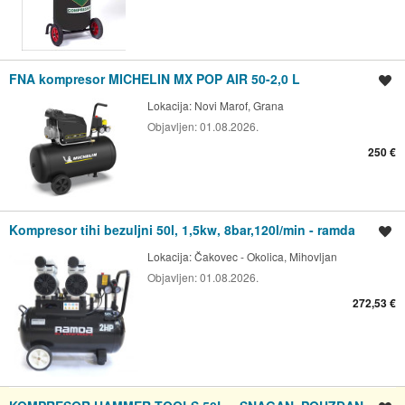
FNA kompresor MICHELIN MX POP AIR 50-2,0 L
Spremi oglas
Lokacija:
Novi Marof, Grana
Objavljen:
01.08.2026.
250 €
Kompresor tihi bezuljni 50l, 1,5kw, 8bar,120l/min - ramda
Spremi oglas
Lokacija:
Čakovec - Okolica, Mihovljan
Objavljen:
01.08.2026.
272,53 €