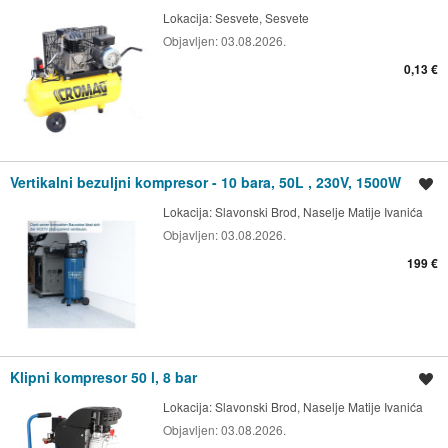
Lokacija:
Sesvete, Sesvete
Objavljen:
03.08.2026.
0,13 €
Vertikalni bezuljni kompresor - 10 bara, 50L , 230V, 1500W
Spremi oglas
Lokacija:
Slavonski Brod, Naselje Matije Ivanića
Objavljen:
03.08.2026.
199 €
Klipni kompresor 50 l, 8 bar
Spremi oglas
Lokacija:
Slavonski Brod, Naselje Matije Ivanića
Objavljen:
03.08.2026.