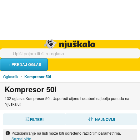
Hrana i piće
Turistički smještaj
Poslovi
Njuškalo naslovnica
PREDAJ OGLAS
Oglasnik
Kompresor 50l
Kompresor 50l
132 oglasa: Kompresor 50l. Usporedi cijene i odaberi najbolju ponudu na
Njuškalu!
FILTERI
SORTIRAJ
NAJNOVIJI
Pozicioniranje na listi može biti određeno različitim parametrima.
Saznaj više