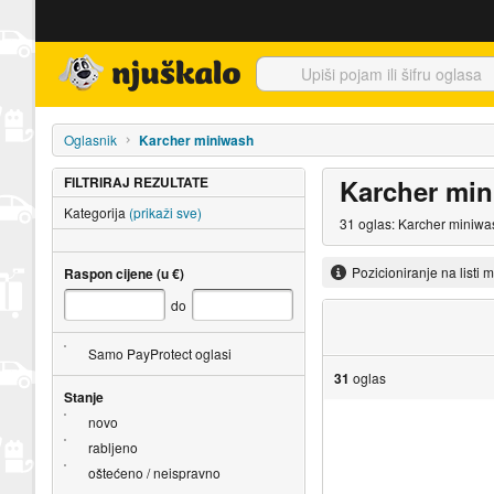
Njuškalo naslovnica
Oglasnik
Karcher miniwash
FILTRIRAJ REZULTATE
Karcher mi
Kategorija
(prikaži sve)
31 oglas: Karcher miniwas
Pozicioniranje na listi 
Raspon cijene (u €)
do
Samo PayProtect oglasi
31
oglas
Stanje
novo
rabljeno
oštećeno / neispravno