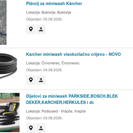
Pištolj za miniwash Kärcher
Lokacija:
Bukovlje, Bukovlje
Objavljen:
05.08.2026.
Prikaži na mapi
Korisnik nije trgovac
Karcher miniwash visokotlačno crijevo - NOVO
Lokacija:
Črnomerec, Črnomerec
Objavljen:
04.08.2026.
Prikaži na mapi
Korisnik nije trgovac
Dijelovi za miniwash PARKSIDE,BOSCH,BLEK
DEKER,KARCHER,HERKULES i dr.
Lokacija:
Podsused - Vrapče, Vrapče
Objavljen:
03.08.2026.
Prikaži na mapi
Korisnik nije trgovac