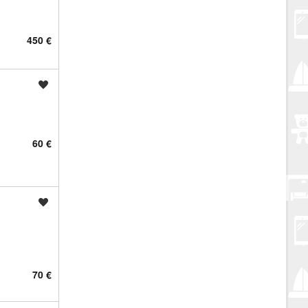
450 €
Spremi oglas
60 €
Spremi oglas
70 €