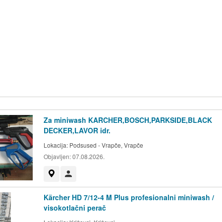
Za miniwash KARCHER,BOSCH,PARKSIDE,BLACK
DECKER,LAVOR idr.
Lokacija:
Podsused - Vrapče, Vrapče
Objavljen:
07.08.2026.
Prikaži na mapi
Korisnik nije trgovac
Kärcher HD 7/12-4 M Plus profesionalni miniwash /
visokotlačni perač