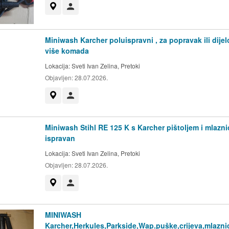
Prikaži na mapi
Korisnik nije trgovac
Miniwash Karcher poluispravni , za popravak ili dije
više komada
Lokacija:
Sveti Ivan Zelina, Pretoki
Objavljen:
28.07.2026.
Prikaži na mapi
Korisnik nije trgovac
Miniwash Stihl RE 125 K s Karcher pištoljem i mlazni
ispravan
Lokacija:
Sveti Ivan Zelina, Pretoki
Objavljen:
28.07.2026.
Prikaži na mapi
Korisnik nije trgovac
MINIWASH
Karcher,Herkules,Parkside,Wap.puške,crijeva,mlazni