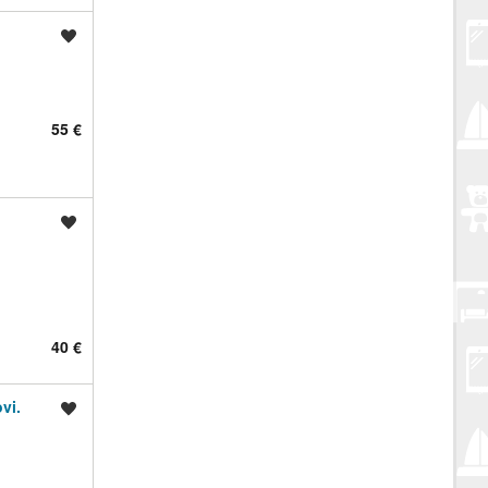
Spremi oglas
55 €
Spremi oglas
40 €
vi.
Spremi oglas