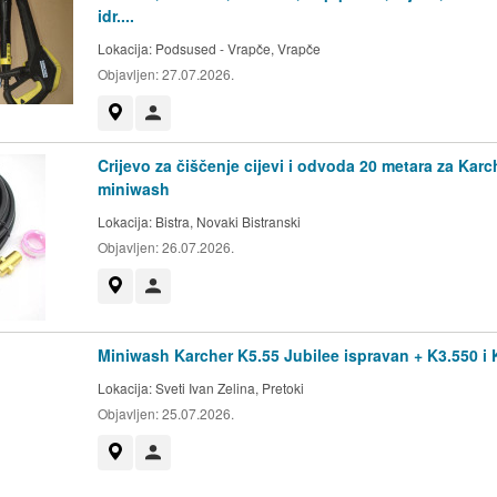
idr....
Lokacija:
Podsused - Vrapče, Vrapče
Objavljen:
27.07.2026.
Prikaži na mapi
Korisnik nije trgovac
Crijevo za čiščenje cijevi i odvoda 20 metara za Karc
miniwash
Lokacija:
Bistra, Novaki Bistranski
Objavljen:
26.07.2026.
Prikaži na mapi
Korisnik nije trgovac
Miniwash Karcher K5.55 Jubilee ispravan + K3.550 i 
Lokacija:
Sveti Ivan Zelina, Pretoki
Objavljen:
25.07.2026.
Prikaži na mapi
Korisnik nije trgovac