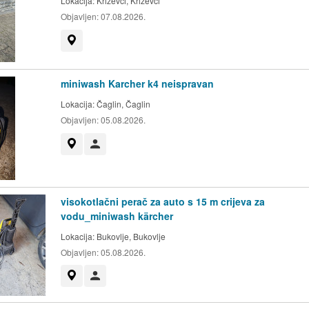
Lokacija:
Križevci, Križevci
Objavljen:
07.08.2026.
Prikaži na mapi
miniwash Karcher k4 neispravan
Lokacija:
Čaglin, Čaglin
Objavljen:
05.08.2026.
Prikaži na mapi
Korisnik nije trgovac
visokotlačni perač za auto s 15 m crijeva za
vodu_miniwash kärcher
Lokacija:
Bukovlje, Bukovlje
Objavljen:
05.08.2026.
Prikaži na mapi
Korisnik nije trgovac