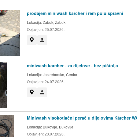
prodajem miniwash karcher i rem poluispravni
Lokacija:
Zabok, Zabok
Objavljen:
25.07.2026.
Prikaži na mapi
Korisnik nije trgovac
miniwash karcher - za dijelove - bez pištolja
Lokacija:
Jastrebarsko, Centar
Objavljen:
24.07.2026.
Prikaži na mapi
Korisnik nije trgovac
Miniwash visokotlačni perač u dijelovima Kärcher W
Lokacija:
Bukovlje, Bukovlje
Objavljen:
23.07.2026.