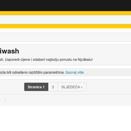
niwash
h. Usporedi cijene i odaberi najbolju ponudu na Njuškalu!
može biti određeno različitim parametrima.
Saznaj više
Stranica
1
2
SLJEDEĆA
»