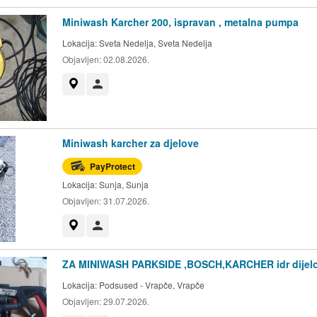
Miniwash Karcher 200, ispravan , metalna pumpa
Lokacija:
Sveta Nedelja, Sveta Nedelja
Objavljen:
02.08.2026.
Prikaži na mapi
Korisnik nije trgovac
Miniwash karcher za djelove
PayProtect
Lokacija:
Sunja, Sunja
Objavljen:
31.07.2026.
Prikaži na mapi
Korisnik nije trgovac
ZA MINIWASH PARKSIDE ,BOSCH,KARCHER idr dijelo
Lokacija:
Podsused - Vrapče, Vrapče
Objavljen:
29.07.2026.