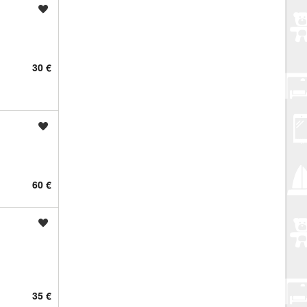
Spremi oglas
30 €
Spremi oglas
60 €
Spremi oglas
35 €