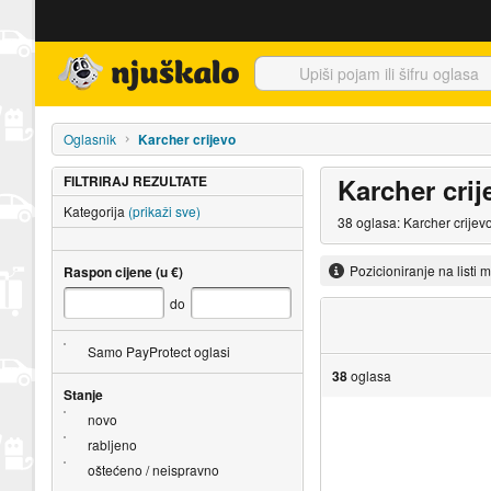
Njuškalo naslovnica
Oglasnik
Karcher crijevo
FILTRIRAJ REZULTATE
Karcher crij
Kategorija
(prikaži sve)
38 oglasa: Karcher crijev
Pozicioniranje na listi 
Raspon cijene (u €)
do
Samo PayProtect oglasi
38
oglasa
Stanje
novo
rabljeno
oštećeno / neispravno