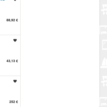
88,92 €
Spremi oglas
43,13 €
Spremi oglas
252 €