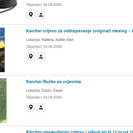
Objavljen:
04.08.2026.
Prikaži na mapi
Korisnik nije trgovac
Karcher crijevo za odštopavanje (original) mesing – 
Lokacija:
Kaštela, Kaštel Stari
Objavljen:
04.08.2026.
Prikaži na mapi
Korisnik nije trgovac
Karcher Ručke sa crijevima
Lokacija:
Čepin, Čepin
Objavljen:
03.08.2026.
Prikaži na mapi
Korisnik nije trgovac
Kärcher visokotlačno crijevo i pištolj kit H 12 m od 1