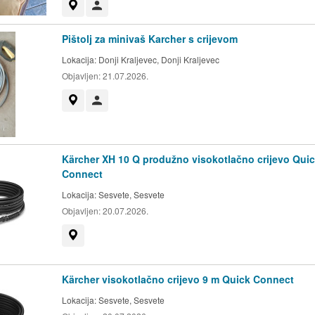
Prikaži na mapi
Korisnik nije trgovac
Pištolj za minivaš Karcher s crijevom
Lokacija:
Donji Kraljevec, Donji Kraljevec
Objavljen:
21.07.2026.
Prikaži na mapi
Korisnik nije trgovac
Kärcher XH 10 Q produžno visokotlačno crijevo Qui
Connect
Lokacija:
Sesvete, Sesvete
Objavljen:
20.07.2026.
Prikaži na mapi
Kärcher visokotlačno crijevo 9 m Quick Connect
Lokacija:
Sesvete, Sesvete