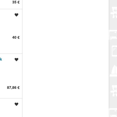
35 €
Spremi oglas
40 €
ck
Spremi oglas
87,86 €
Spremi oglas