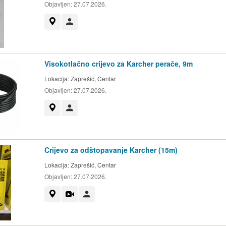
Objavljen:
27.07.2026.
Prikaži na mapi
Korisnik nije trgovac
Visokotlačno crijevo za Karcher perače, 9m
Lokacija:
Zaprešić, Centar
Objavljen:
27.07.2026.
Prikaži na mapi
Korisnik nije trgovac
Crijevo za odštopavanje Karcher (15m)
Lokacija:
Zaprešić, Centar
Objavljen:
27.07.2026.
Prikaži na mapi
Video
Korisnik nije trgovac