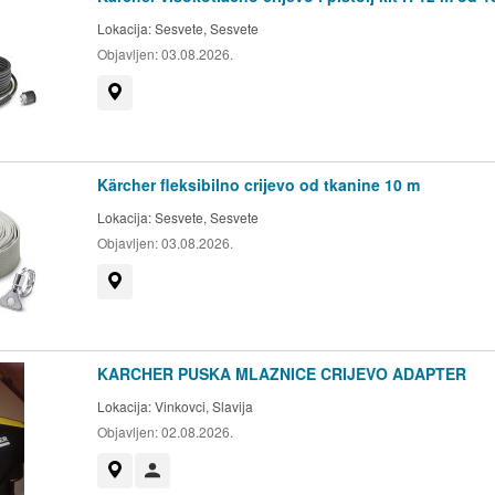
Lokacija:
Sesvete, Sesvete
Objavljen:
03.08.2026.
Prikaži na mapi
Kärcher fleksibilno crijevo od tkanine 10 m
Lokacija:
Sesvete, Sesvete
Objavljen:
03.08.2026.
Prikaži na mapi
KARCHER PUSKA MLAZNICE CRIJEVO ADAPTER
Lokacija:
Vinkovci, Slavija
Objavljen:
02.08.2026.
Prikaži na mapi
Korisnik nije trgovac