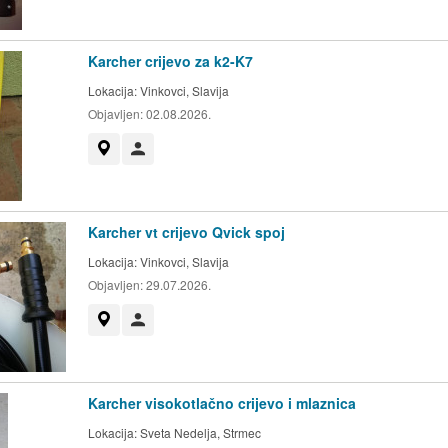
Karcher crijevo za k2-K7
Lokacija:
Vinkovci, Slavija
Objavljen:
02.08.2026.
Prikaži na mapi
Korisnik nije trgovac
Karcher vt crijevo Qvick spoj
Lokacija:
Vinkovci, Slavija
Objavljen:
29.07.2026.
Prikaži na mapi
Korisnik nije trgovac
Karcher visokotlačno crijevo i mlaznica
Lokacija:
Sveta Nedelja, Strmec