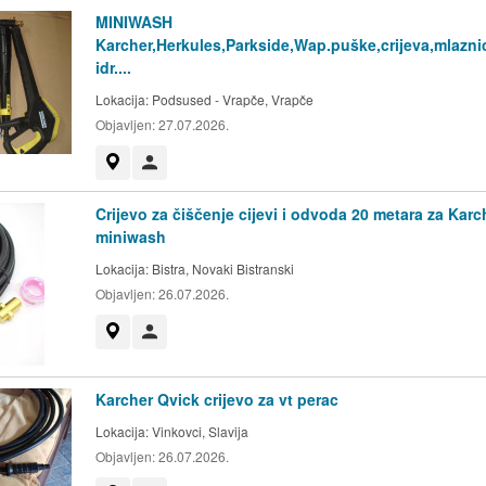
MINIWASH
Karcher,Herkules,Parkside,Wap.puške,crijeva,mlazni
idr....
Lokacija:
Podsused - Vrapče, Vrapče
Objavljen:
27.07.2026.
Prikaži na mapi
Korisnik nije trgovac
Crijevo za čiščenje cijevi i odvoda 20 metara za Karc
miniwash
Lokacija:
Bistra, Novaki Bistranski
Objavljen:
26.07.2026.
Prikaži na mapi
Korisnik nije trgovac
Karcher Qvick crijevo za vt perac
Lokacija:
Vinkovci, Slavija
Objavljen:
26.07.2026.