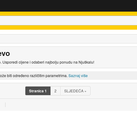
evo
o. Usporedi cijene i odaberi najbolju ponudu na Njuškalu!
može biti određeno različitim parametrima.
Saznaj više
Stranica
1
2
SLJEDEĆA
»