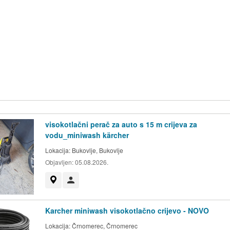
visokotlačni perač za auto s 15 m crijeva za
vodu_miniwash kärcher
Lokacija:
Bukovlje, Bukovlje
Objavljen:
05.08.2026.
Prikaži na mapi
Korisnik nije trgovac
Karcher miniwash visokotlačno crijevo - NOVO
Lokacija:
Črnomerec, Črnomerec