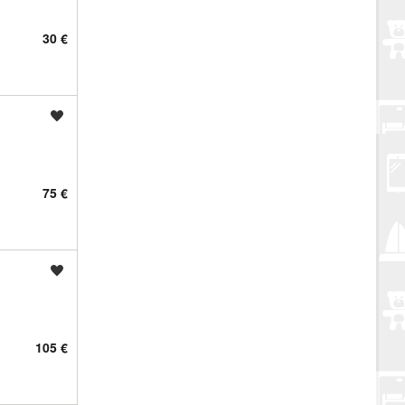
30 €
Spremi oglas
75 €
Spremi oglas
105 €