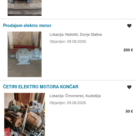
Prodajem elektro motor
Spremi oglas
Lokacija:
Netretić, Donje Stative
Objavljen:
09.08.2026.
200 €
ČETIRI ELEKTRO MOTORA KONČAR
Spremi oglas
Lokacija:
Črnomerec, Kustošija
Objavljen:
09.08.2026.
50 €