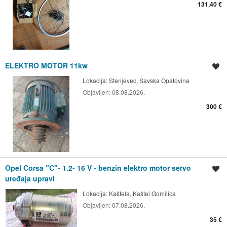
131,40 €
ELEKTRO MOTOR 11kw
Spremi oglas
Lokacija:
Stenjevec, Savska Opatovina
Objavljen:
08.08.2026.
300 €
Opel Corsa "C"- 1.2- 16 V - benzin elektro motor servo
Spremi oglas
uređaja upravl
Lokacija:
Kaštela, Kaštel Gomilica
Objavljen:
07.08.2026.
35 €