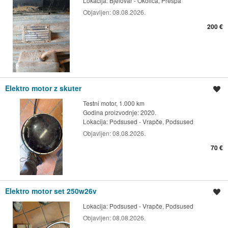
Lokacija:
Bjelovar - Okolica, Prespa
Objavljen:
08.08.2026.
200 €
Elektro motor z skuter
Spremi oglas
Testni motor, 1.000 km
Godina proizvodnje: 2020.
Lokacija:
Podsused - Vrapče, Podsused
Objavljen:
08.08.2026.
70 €
Elektro motor set 250w26v
Spremi oglas
Lokacija:
Podsused - Vrapče, Podsused
Objavljen:
08.08.2026.