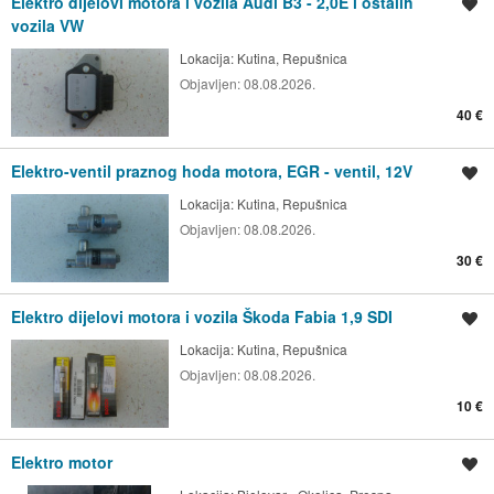
Elektro dijelovi motora i vozila Audi B3 - 2,0E i ostalih
Spremi oglas
vozila VW
Lokacija:
Kutina, Repušnica
Objavljen:
08.08.2026.
40 €
Elektro-ventil praznog hoda motora, EGR - ventil, 12V
Spremi oglas
Lokacija:
Kutina, Repušnica
Objavljen:
08.08.2026.
30 €
Elektro dijelovi motora i vozila Škoda Fabia 1,9 SDI
Spremi oglas
Lokacija:
Kutina, Repušnica
Objavljen:
08.08.2026.
10 €
Elektro motor
Spremi oglas