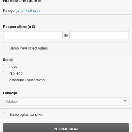
FILTRIRAJ REZULTATE
Kategorija
(prikaži sve)
Raspon cijene (u €)
do
Samo PayProtect oglasi
Stanje
novo
rabljeno
oštećeno / neispravno
Lokacija
Odaberi
Samo oglasi sa slikom
PRONJUŠKAJ