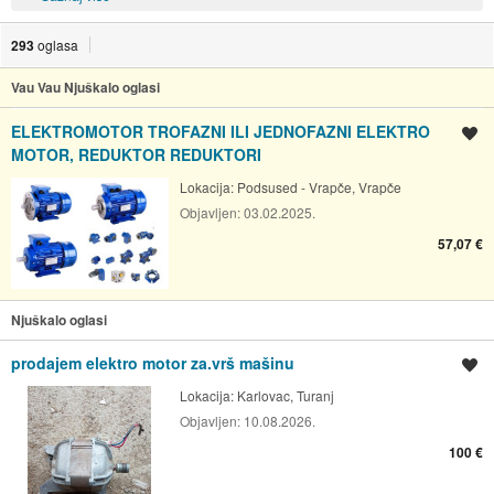
293
oglasa
Vau Vau Njuškalo oglasi
ELEKTROMOTOR TROFAZNI ILI JEDNOFAZNI ELEKTRO
Spremi oglas
MOTOR, REDUKTOR REDUKTORI
Lokacija:
Podsused - Vrapče, Vrapče
Objavljen:
03.02.2025.
57,07 €
Njuškalo oglasi
prodajem elektro motor za.vrš mašinu
Spremi oglas
Lokacija:
Karlovac, Turanj
Objavljen:
10.08.2026.
100 €