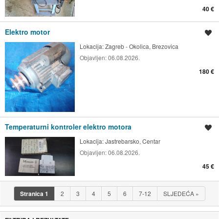
40 €
Elektro motor
Spremi oglas
Lokacija:
Zagreb - Okolica, Brezovica
Objavljen:
06.08.2026.
180 €
Temperaturni kontroler elektro motora
Spremi oglas
Lokacija:
Jastrebarsko, Centar
Objavljen:
06.08.2026.
45 €
Stranica
1
2
3
4
5
6
7-12
SLJEDEĆA
»