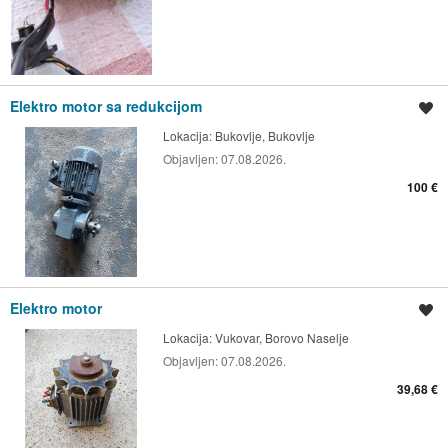
Elektro motor sa redukcijom
Spremi oglas
Lokacija:
Bukovlje, Bukovlje
Objavljen:
07.08.2026.
100 €
Elektro motor
Spremi oglas
Lokacija:
Vukovar, Borovo Naselje
Objavljen:
07.08.2026.
39,68 €