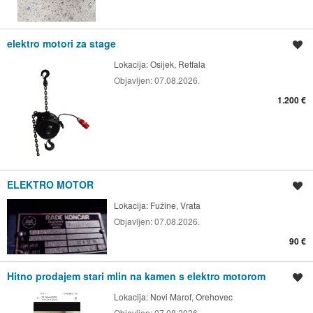
elektro motori za stage
Spremi oglas
Lokacija:
Osijek, Retfala
Objavljen:
07.08.2026.
1.200 €
ELEKTRO MOTOR
Spremi oglas
Lokacija:
Fužine, Vrata
Objavljen:
07.08.2026.
90 €
Hitno prodajem stari mlin na kamen s elektro motorom
Spremi oglas
Lokacija:
Novi Marof, Orehovec
Objavljen:
07.08.2026.