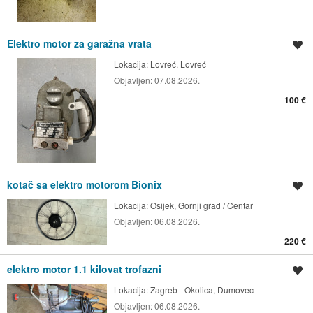
Elektro motor za garažna vrata
Spremi oglas
Lokacija:
Lovreć, Lovreć
Objavljen:
07.08.2026.
100 €
kotač sa elektro motorom Bionix
Spremi oglas
Lokacija:
Osijek, Gornji grad / Centar
Objavljen:
06.08.2026.
220 €
elektro motor 1.1 kilovat trofazni
Spremi oglas
Lokacija:
Zagreb - Okolica, Dumovec
Objavljen:
06.08.2026.