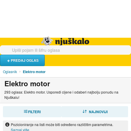
Hrana i piće
Turistički smještaj
Poslovi
Njuškalo naslovnica
PREDAJ OGLAS
Oglasnik
Elektro motor
Elektro motor
293 oglasa: Elektro motor. Usporedi cijene i odaberi najbolju ponudu na
Njuškalu!
FILTERI
SORTIRAJ
NAJNOVIJI
Pozicioniranje na listi može biti određeno različitim parametrima.
Saznaj više