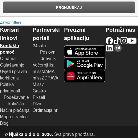
PRONJUŠKAJ
Zatvori filtere
Korisni
Partnerski
Preuzmi
Potraži nas
linkovi
portali
aplikaciju
Facebook
TikTok
Instagram
YouTu
Kontakt i
24sata
LinkedIn
Njuškalo blog
iOS aplikacija
pomoć
Poslovni
O nama
dnevnik
Android aplikacija
Oglašavanje
Večernji list
Uvjeti i pravila
missMAMA
korištenja
missZDRAVA
Huawei aplikacija
Politika
Miss7
privatnosti
Gastro
Podešavanje
Pixsell
kolačića
Diva
Načini plaćanja
Ordinacija.hr
Mapa stranica
Blog
© Njuškalo d.o.o. 2026.
Sva prava pridržana.