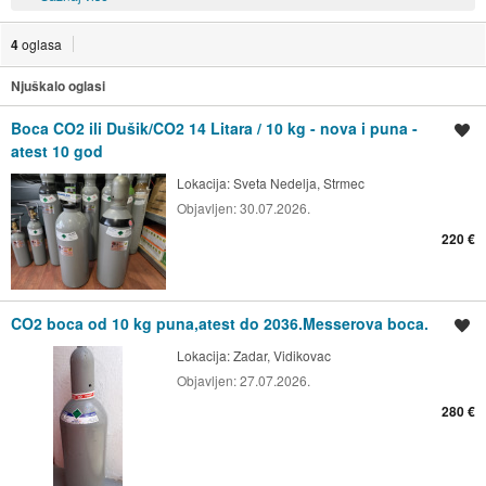
4
oglasa
Njuškalo oglasi
Boca CO2 ili Dušik/CO2 14 Litara / 10 kg - nova i puna -
Spremi oglas
atest 10 god
Lokacija:
Sveta Nedelja, Strmec
Objavljen:
30.07.2026.
220 €
CO2 boca od 10 kg puna,atest do 2036.Messerova boca.
Spremi oglas
Lokacija:
Zadar, Vidikovac
Objavljen:
27.07.2026.
280 €