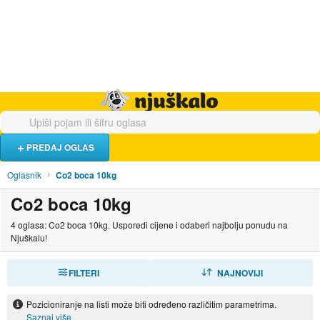
Hrana i piće
Turistički smještaj
Poslovi
Njuškalo naslovnica
PREDAJ OGLAS
Oglasnik
Co2 boca 10kg
Co2 boca 10kg
4 oglasa: Co2 boca 10kg. Usporedi cijene i odaberi najbolju ponudu na
Njuškalu!
FILTERI
SORTIRAJ
NAJNOVIJI
Pozicioniranje na listi može biti određeno različitim parametrima.
Saznaj više