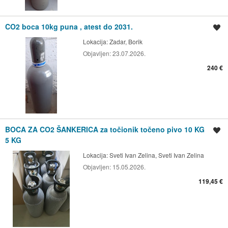
CO2 boca 10kg puna , atest do 2031.
Spremi oglas
Lokacija:
Zadar, Borik
Objavljen:
23.07.2026.
240 €
BOCA ZA CO2 ŠANKERICA za točionik točeno pivo 10 KG
Spremi oglas
5 KG
Lokacija:
Sveti Ivan Zelina, Sveti Ivan Zelina
Objavljen:
15.05.2026.
119,45 €