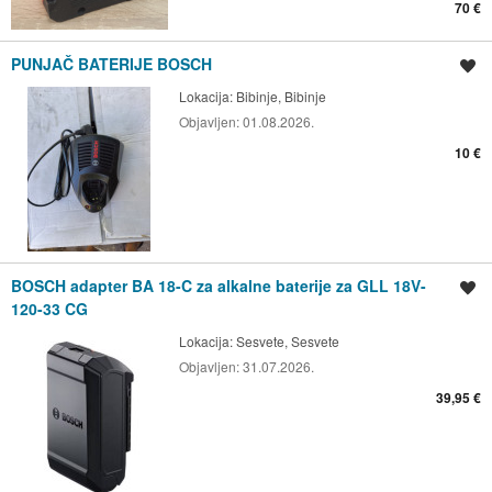
70 €
PUNJAČ BATERIJE BOSCH
Spremi oglas
Lokacija:
Bibinje, Bibinje
Objavljen:
01.08.2026.
10 €
BOSCH adapter BA 18-C za alkalne baterije za GLL 18V-
Spremi oglas
120-33 CG
Lokacija:
Sesvete, Sesvete
Objavljen:
31.07.2026.
39,95 €