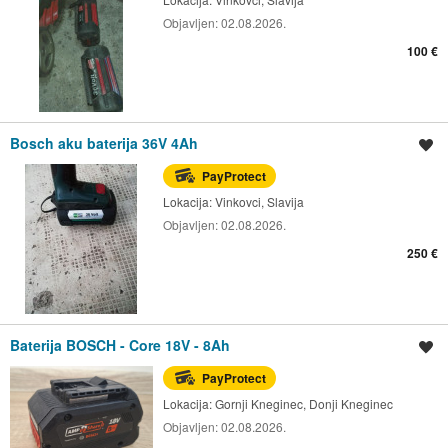
Objavljen:
02.08.2026.
100 €
Bosch aku baterija 36V 4Ah
Spremi oglas
PayProtect
Lokacija:
Vinkovci, Slavija
Objavljen:
02.08.2026.
250 €
Baterija BOSCH - Core 18V - 8Ah
Spremi oglas
PayProtect
Lokacija:
Gornji Kneginec, Donji Kneginec
Objavljen:
02.08.2026.