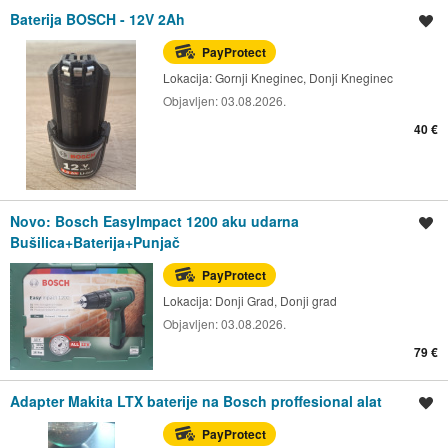
Baterija BOSCH - 12V 2Ah
Spremi oglas
PayProtect
Lokacija:
Gornji Kneginec, Donji Kneginec
Objavljen:
03.08.2026.
40 €
Novo: Bosch EasyImpact 1200 aku udarna
Spremi oglas
Bušilica+Baterija+Punjač
PayProtect
Lokacija:
Donji Grad, Donji grad
Objavljen:
03.08.2026.
79 €
Adapter Makita LTX baterije na Bosch proffesional alat
Spremi oglas
PayProtect