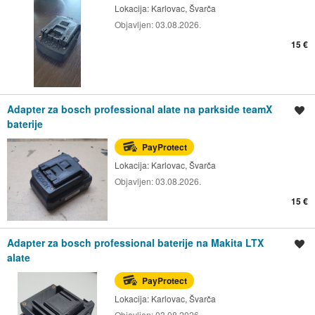
Lokacija:
Karlovac, Švarča
Objavljen:
03.08.2026.
15 €
Adapter za bosch professional alate na parkside teamX
Spremi oglas
baterije
PayProtect
Lokacija:
Karlovac, Švarča
Objavljen:
03.08.2026.
15 €
Adapter za bosch professional baterije na Makita LTX
Spremi oglas
alate
PayProtect
Lokacija:
Karlovac, Švarča
Objavljen:
03.08.2026.