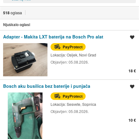
518
oglasa
Njuškalo oglasi
Adapter - Makita LXT baterija na Bosch Pro alat
Spremi oglas
PayProtect
Lokacija:
Osijek, Novi Grad
Objavljen:
05.08.2026.
18 €
Bosch aku busilica bez baterije i punjača
Spremi oglas
PayProtect
Lokacija:
Sesvete, Sopnica
Objavljen:
05.08.2026.
10 €