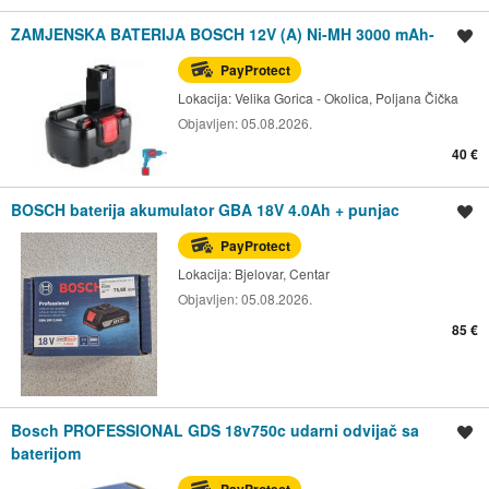
ZAMJENSKA BATERIJA BOSCH 12V (A) Ni-MH 3000 mAh-
Spremi oglas
PayProtect
Lokacija:
Velika Gorica - Okolica, Poljana Čička
Objavljen:
05.08.2026.
40 €
BOSCH baterija akumulator GBA 18V 4.0Ah + punjac
Spremi oglas
PayProtect
Lokacija:
Bjelovar, Centar
Objavljen:
05.08.2026.
85 €
Bosch PROFESSIONAL GDS 18v750c udarni odvijač sa
Spremi oglas
baterijom
PayProtect