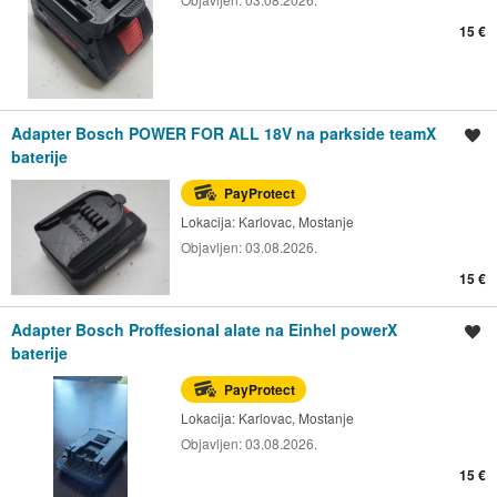
15 €
Adapter Bosch POWER FOR ALL 18V na parkside teamX
Spremi oglas
baterije
PayProtect
Lokacija:
Karlovac, Mostanje
Objavljen:
03.08.2026.
15 €
Adapter Bosch Proffesional alate na Einhel powerX
Spremi oglas
baterije
PayProtect
Lokacija:
Karlovac, Mostanje
Objavljen:
03.08.2026.
15 €