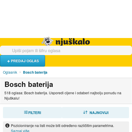
Hrana i piće
Turistički smještaj
Poslovi
Njuškalo naslovnica
PREDAJ OGLAS
Oglasnik
Bosch baterija
Bosch baterija
518 oglasa: Bosch baterija. Usporedi cijene i odaberi najbolju ponudu na
Njuškalu!
FILTERI
SORTIRAJ
NAJNOVIJI
Pozicioniranje na listi može biti određeno različitim parametrima.
Saznaj više