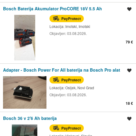
Bosch Baterija Akumulator ProCORE 18V 5.5 Ah
Spremi oglas
PayProtect
Lokacija:
Imotski, Imotski
Objavljen:
03.08.2026.
79 €
Adapter - Bosch Power For All baterija na Bosch Pro alat
Spremi oglas
PayProtect
Lokacija:
Osijek, Novi Grad
Objavljen:
03.08.2026.
18 €
Bosch 36 v 2'6 Ah baterija
Spremi oglas
PayProtect
Lokacija:
Vinkovci, Slavija