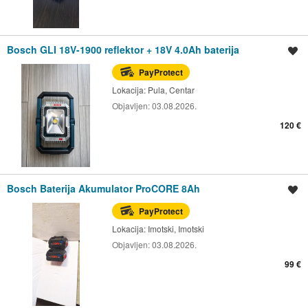
Bosch GLI 18V-1900 reflektor + 18V 4.0Ah baterija
Spremi oglas
PayProtect
Lokacija:
Pula, Centar
Objavljen:
03.08.2026.
120 €
Bosch Baterija Akumulator ProCORE 8Ah
Spremi oglas
PayProtect
Lokacija:
Imotski, Imotski
Objavljen:
03.08.2026.
99 €