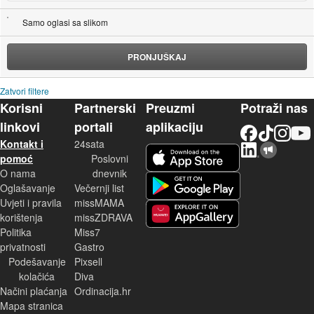
Samo oglasi sa slikom
PRONJUŠKAJ
Zatvori filtere
Korisni
Partnerski
Preuzmi
Potraži nas
linkovi
portali
aplikaciju
Facebook
TikTok
Instagram
YouTu
Kontakt i
24sata
LinkedIn
Njuškalo blog
iOS aplikacija
pomoć
Poslovni
O nama
dnevnik
Android aplikacija
Oglašavanje
Večernji list
Uvjeti i pravila
missMAMA
korištenja
missZDRAVA
Huawei aplikacija
Politika
Miss7
privatnosti
Gastro
Podešavanje
Pixsell
kolačića
Diva
Načini plaćanja
Ordinacija.hr
Mapa stranica