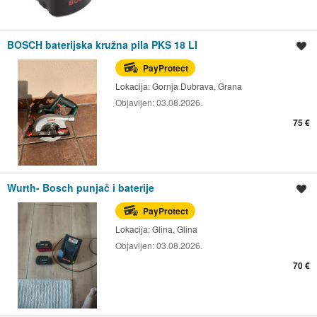
BOSCH baterijska kružna pila PKS 18 LI
Spremi oglas
PayProtect
Lokacija:
Gornja Dubrava, Grana
Objavljen:
03.08.2026.
75 €
Wurth- Bosch punjač i baterije
Spremi oglas
PayProtect
Lokacija:
Glina, Glina
Objavljen:
03.08.2026.
70 €