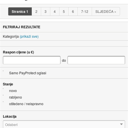
Stranica
1
2
3
4
5
6
7-12
SLJEDEĆA
»
FILTRIRAJ REZULTATE
Kategorija
(prikaži sve)
Raspon cijene (u €)
do
Samo PayProtect oglasi
Stanje
novo
rabljeno
oštećeno / neispravno
Lokacija
Odaberi