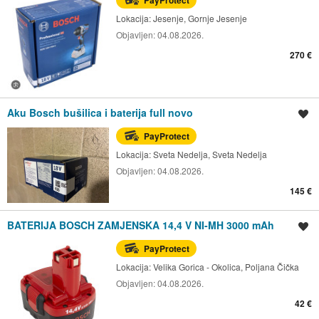
Lokacija:
Jesenje, Gornje Jesenje
Objavljen:
04.08.2026.
270 €
Aku Bosch bušilica i baterija full novo
Spremi oglas
PayProtect
Lokacija:
Sveta Nedelja, Sveta Nedelja
Objavljen:
04.08.2026.
145 €
BATERIJA BOSCH ZAMJENSKA 14,4 V NI-MH 3000 mAh
Spremi oglas
PayProtect
Lokacija:
Velika Gorica - Okolica, Poljana Čička
Objavljen:
04.08.2026.
42 €