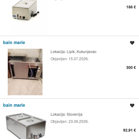
186 €
bain marie
Spremi oglas
Lokacija:
Lipik, Kukunjevac
Objavljen:
15.07.2026.
300 €
bain marie
Spremi oglas
Lokacija:
Slovenija
Objavljen:
23.06.2026.
92,91 €