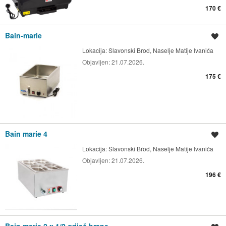
170 €
Bain-marie
Spremi oglas
Lokacija:
Slavonski Brod, Naselje Matije Ivanića
Objavljen:
21.07.2026.
175 €
Bain marie 4
Spremi oglas
Lokacija:
Slavonski Brod, Naselje Matije Ivanića
Objavljen:
21.07.2026.
196 €
Bain marie 2 x 1/2 grijač hrane