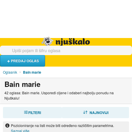
Hrana i piće
Turistički smještaj
Poslovi
Njuškalo naslovnica
PREDAJ OGLAS
Oglasnik
Bain marie
Bain marie
42 oglasa: Bain marie. Usporedi cijene i odaberi najbolju ponudu na
Njuškalu!
FILTERI
SORTIRAJ
NAJNOVIJI
Pozicioniranje na listi može biti određeno različitim parametrima.
Saznaj više