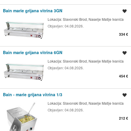
Bain marie grijana vitrina 3GN
Spremi oglas
Lokacija:
Slavonski Brod, Naselje Matije Ivanića
Objavljen:
04.08.2026.
334 €
Bain marie grijana vitrina 6GN
Spremi oglas
Lokacija:
Slavonski Brod, Naselje Matije Ivanića
Objavljen:
04.08.2026.
454 €
Bain - marie grijana vitrina 1/3
Spremi oglas
Lokacija:
Slavonski Brod, Naselje Matije Ivanića
Objavljen:
04.08.2026.
212 €