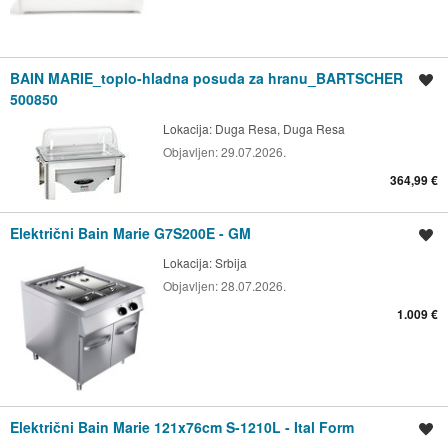
BAIN MARIE_toplo-hladna posuda za hranu_BARTSCHER
Spremi oglas
500850
Lokacija:
Duga Resa, Duga Resa
Objavljen:
29.07.2026.
364,99 €
Električni Bain Marie G7S200E - GM
Spremi oglas
Lokacija:
Srbija
Objavljen:
28.07.2026.
1.009 €
Električni Bain Marie 121x76cm S-1210L - Ital Form
Spremi oglas