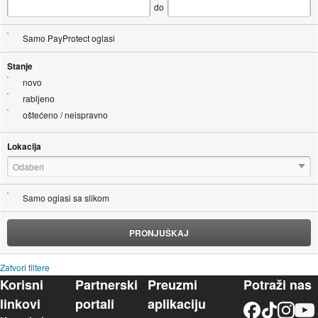
do
Samo PayProtect oglasi
Stanje
novo
rabljeno
oštećeno / neispravno
Lokacija
Odaberi
Samo oglasi sa slikom
PRONJUŠKAJ
Zatvori filtere
Korisni
Partnerski
Preuzmi
Potraži nas
linkovi
portali
aplikaciju
Facebook
TikTok
Instagram
YouTu