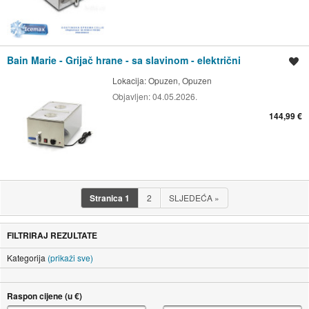
Bain Marie - Grijač hrane - sa slavinom - električni
Spremi oglas
Lokacija:
Opuzen, Opuzen
Objavljen:
04.05.2026.
144,99 €
Stranica
1
2
SLJEDEĆA
»
FILTRIRAJ REZULTATE
Kategorija
(prikaži sve)
Raspon cijene (u €)