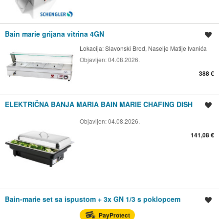
Bain marie grijana vitrina 4GN
Spremi oglas
Lokacija:
Slavonski Brod, Naselje Matije Ivanića
Objavljen:
04.08.2026.
388 €
ELEKTRIČNA BANJA MARIA BAIN MARIE CHAFING DISH
Spremi oglas
Objavljen:
04.08.2026.
141,08 €
Bain-marie set sa ispustom + 3x GN 1/3 s poklopcem
Spremi oglas
PayProtect