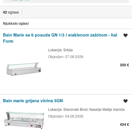
42
oglasa
Njuškalo oglasi
Bain Marie sa 6 posuda GN 1/3 i staklenom zaštitom - Ital
Spremi oglas
Form
Lokacija:
Srbija
Objavljen:
07.08.2026.
350 €
Bain marie grijana vitrina 5GN
Spremi oglas
Lokacija:
Slavonski Brod, Naselje Matije Ivanića
Objavljen:
04.08.2026.
424 €