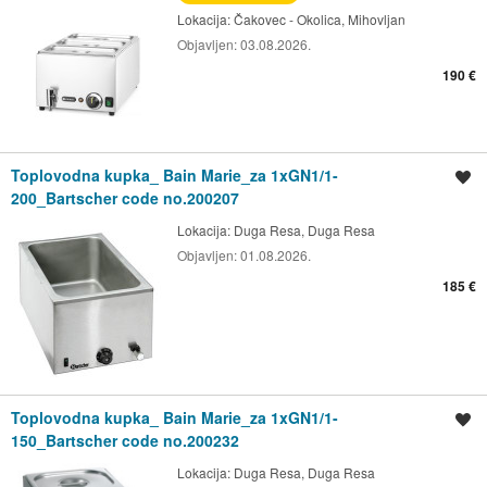
Lokacija:
Čakovec - Okolica, Mihovljan
Objavljen:
03.08.2026.
190 €
Toplovodna kupka_ Bain Marie_za 1xGN1/1-
Spremi oglas
200_Bartscher code no.200207
Lokacija:
Duga Resa, Duga Resa
Objavljen:
01.08.2026.
185 €
Toplovodna kupka_ Bain Marie_za 1xGN1/1-
Spremi oglas
150_Bartscher code no.200232
Lokacija:
Duga Resa, Duga Resa