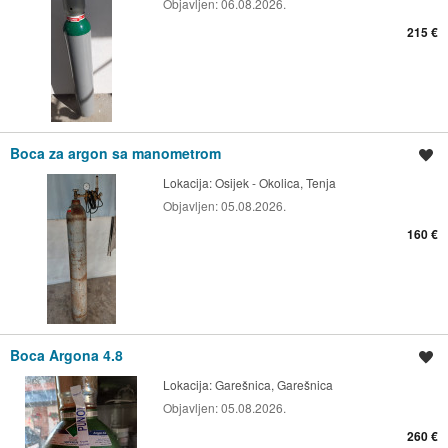
Objavljen:
06.08.2026.
215 €
Boca za argon sa manometrom
Spremi oglas
Lokacija:
Osijek - Okolica, Tenja
Objavljen:
05.08.2026.
160 €
Boca Argona 4.8
Spremi oglas
Lokacija:
Garešnica, Garešnica
Objavljen:
05.08.2026.
260 €