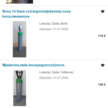
Boca 10 litara co2/argon(mješavina).nova
Spremi oglas
boca,messerova.
Lokacija:
Zadar, Borik
Objavljen:
27.07.2026.
170 €
Mješavina,mala boca(argon/co2)novo.
Spremi oglas
Lokacija:
Zadar, Vidikovac
Objavljen:
27.07.2026.
140 €