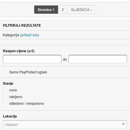
Stranica
1
2
SLJEDEĆA
»
FILTRIRAJ REZULTATE
Kategorija
(prikaži sve)
Raspon cijene (u €)
do
Samo PayProtect oglasi
Stanje
novo
rabljeno
oštećeno / neispravno
Lokacija
Odaberi