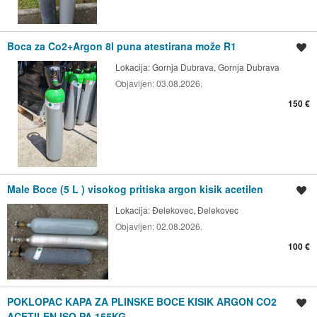
Boca za Co2+Argon 8l puna atestirana može R1
Spremi oglas
Lokacija:
Gornja Dubrava, Gornja Dubrava
Objavljen:
03.08.2026.
150 €
Male Boce (5 L ) visokog pritiska argon kisik acetilen
Spremi oglas
Lokacija:
Đelekovec, Đelekovec
Objavljen:
02.08.2026.
100 €
POKLOPAC KAPA ZA PLINSKE BOCE KISIK ARGON CO2
Spremi oglas
ACETILEN ISO PA 155KG