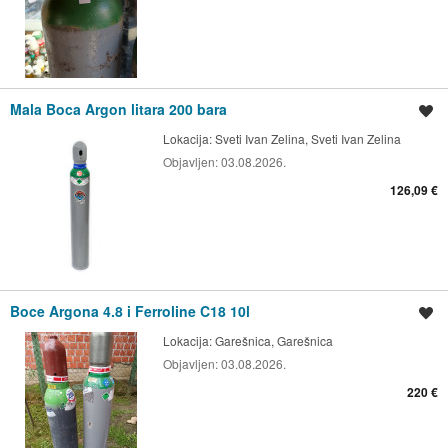
Mala Boca Argon litara 200 bara
Spremi oglas
Lokacija:
Sveti Ivan Zelina, Sveti Ivan Zelina
Objavljen:
03.08.2026.
126,09 €
Boce Argona 4.8 i Ferroline C18 10l
Spremi oglas
Lokacija:
Garešnica, Garešnica
Objavljen:
03.08.2026.
220 €