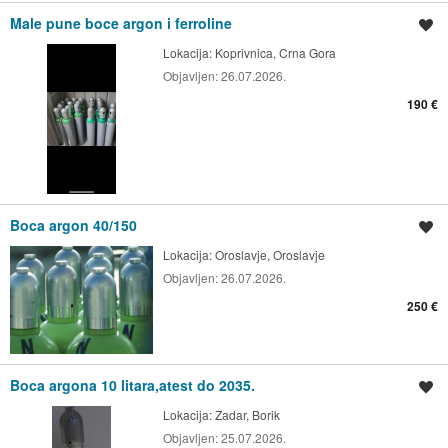
Male pune boce argon i ferroline
Spremi oglas
Lokacija:
Koprivnica, Crna Gora
Objavljen:
26.07.2026.
190 €
Boca argon 40/150
Spremi oglas
Lokacija:
Oroslavje, Oroslavje
Objavljen:
26.07.2026.
250 €
Boca argona 10 litara,atest do 2035.
Spremi oglas
Lokacija:
Zadar, Borik
Objavljen:
25.07.2026.