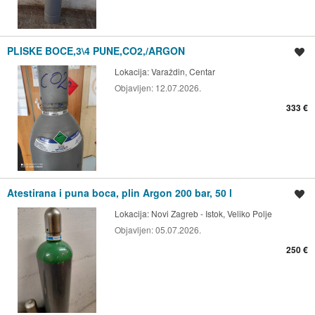
PLISKE BOCE,3\4 PUNE,CO2,/ARGON
Spremi oglas
Lokacija:
Varaždin, Centar
Objavljen:
12.07.2026.
333 €
Atestirana i puna boca, plin Argon 200 bar, 50 l
Spremi oglas
Lokacija:
Novi Zagreb - Istok, Veliko Polje
Objavljen:
05.07.2026.
250 €