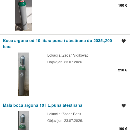
160 €
Boca argona od 10 litara puna i atestirana do 2035.,200
Spremi oglas
bara
Lokacija:
Zadar, Vidikovac
Objavljen:
23.07.2026.
210 €
Mala boca argona 10 lit.,puna,atestirana
Spremi oglas
Lokacija:
Zadar, Borik
Objavljen:
23.07.2026.
190 €