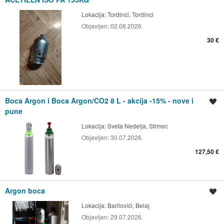
Lokacija:
Tordinci, Tordinci
Objavljen:
02.08.2026.
30 €
Boca Argon i Boca Argon/CO2 8 L - akcija -15% - nove i
Spremi oglas
pune
Lokacija:
Sveta Nedelja, Strmec
Objavljen:
30.07.2026.
127,50 €
Argon boca
Spremi oglas
Lokacija:
Barilovići, Belaj
Objavljen:
29.07.2026.