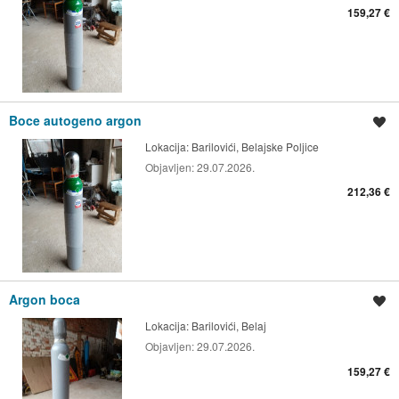
159,27 €
Boce autogeno argon
Spremi oglas
Lokacija:
Barilovići, Belajske Poljice
Objavljen:
29.07.2026.
212,36 €
Argon boca
Spremi oglas
Lokacija:
Barilovići, Belaj
Objavljen:
29.07.2026.
159,27 €