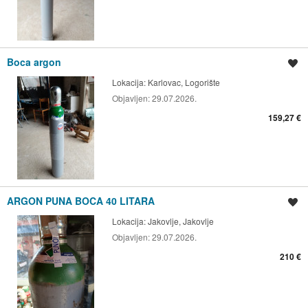
Boca argon
Spremi oglas
Lokacija:
Karlovac, Logorište
Objavljen:
29.07.2026.
159,27 €
ARGON PUNA BOCA 40 LITARA
Spremi oglas
Lokacija:
Jakovlje, Jakovlje
Objavljen:
29.07.2026.
210 €