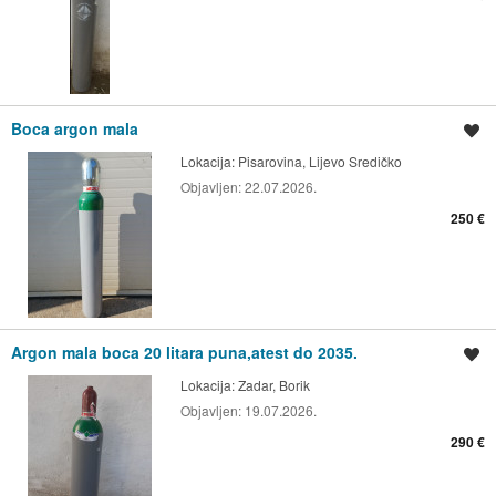
Boca argon mala
Spremi oglas
Lokacija:
Pisarovina, Lijevo Sredičko
Objavljen:
22.07.2026.
250 €
Argon mala boca 20 litara puna,atest do 2035.
Spremi oglas
Lokacija:
Zadar, Borik
Objavljen:
19.07.2026.
290 €