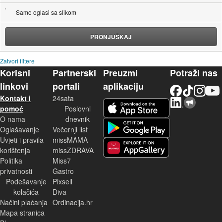
Samo oglasi sa slikom
PRONJUŠKAJ
Zatvori filtere
Korisni
Partnerski
Preuzmi
Potraži nas
linkovi
portali
aplikaciju
Facebook
TikTok
Instagram
YouTu
Kontakt i
24sata
LinkedIn
Njuškalo blog
iOS aplikacija
pomoć
Poslovni
O nama
dnevnik
Android aplikacija
Oglašavanje
Večernji list
Uvjeti i pravila
missMAMA
korištenja
missZDRAVA
Huawei aplikacija
Politika
Miss7
privatnosti
Gastro
Podešavanje
Pixsell
kolačića
Diva
Načini plaćanja
Ordinacija.hr
Mapa stranica