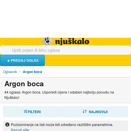
Hrana i piće
Turistički smještaj
Poslovi
Njuškalo naslovnica
PREDAJ OGLAS
Oglasnik
Argon boca
Argon boca
44 oglasa: Argon boca. Usporedi cijene i odaberi najbolju ponudu na
Njuškalu!
FILTERI
SORTIRAJ
NAJNOVIJI
Pozicioniranje na listi može biti određeno različitim parametrima.
Saznaj više