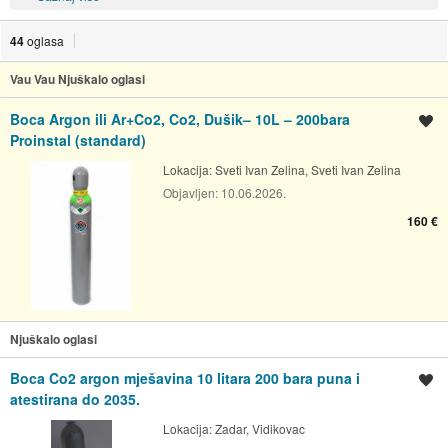
44
oglasa
Vau Vau Njuškalo oglasi
Boca Argon ili Ar+Co2, Co2, Dušik– 10L – 200bara
Spremi oglas
Proinstal (standard)
Lokacija:
Sveti Ivan Zelina, Sveti Ivan Zelina
Objavljen:
10.06.2026.
160 €
Njuškalo oglasi
Boca Co2 argon mješavina 10 litara 200 bara puna i
Spremi oglas
atestirana do 2035.
Lokacija:
Zadar, Vidikovac