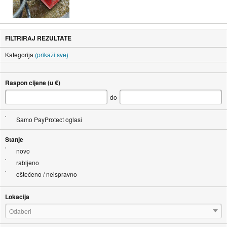
FILTRIRAJ REZULTATE
Kategorija
(prikaži sve)
Raspon cijene (u €)
do
Samo PayProtect oglasi
Stanje
novo
rabljeno
oštećeno / neispravno
Lokacija
Odaberi