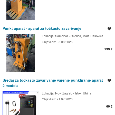
Punkt aparat - aparat za točkasto zavarivanje
Spremi oglas
Lokacija:
Samobor - Okolica, Mala Rakovica
Objavljen:
05.08.2026.
999 €
Uređaj za točkasto zavarivanje varenje punktiranje aparat
Spremi oglas
2 modela
Lokacija:
Novi Zagreb - Istok, Utrina
Objavljen:
21.07.2026.
60 €