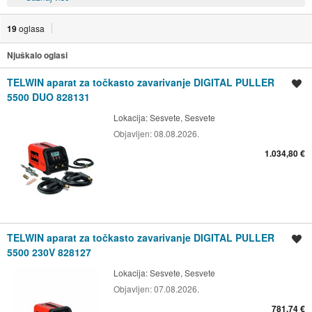
19
oglasa
Njuškalo oglasi
TELWIN aparat za točkasto zavarivanje DIGITAL PULLER
Spremi oglas
5500 DUO 828131
Lokacija:
Sesvete, Sesvete
Objavljen:
08.08.2026.
1.034,80 €
TELWIN aparat za točkasto zavarivanje DIGITAL PULLER
Spremi oglas
5500 230V 828127
Lokacija:
Sesvete, Sesvete
Objavljen:
07.08.2026.
781,74 €