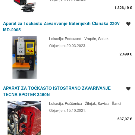
1.826,19 €
Aparat za Točkasto Zavarivanje Baterijskih Članaka 220V
Spremi oglas
MD-2005
Lokacija:
Podsused - Vrapče, Goljak
Objavljen:
20.03.2023.
2.499 €
APARAT ZA TOČKASTO ISTOSTRANO ZAVARIVANJE
Spremi oglas
TECNA SPOTER 3460N
Lokacija:
Peščenica - Žitnjak, Savica - Šanci
Objavljen:
15.10.2021.
637,07 €