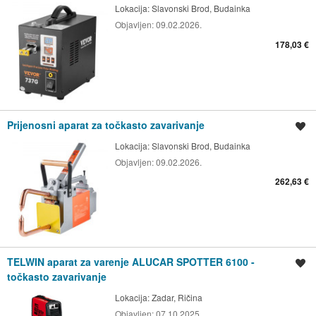
Lokacija:
Slavonski Brod, Budainka
Objavljen:
09.02.2026.
178,03 €
Prijenosni aparat za točkasto zavarivanje
Spremi oglas
Lokacija:
Slavonski Brod, Budainka
Objavljen:
09.02.2026.
262,63 €
TELWIN aparat za varenje ALUCAR SPOTTER 6100 -
Spremi oglas
točkasto zavarivanje
Lokacija:
Zadar, Ričina
Objavljen:
07.10.2025.