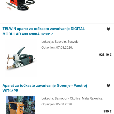
TELWIN aparat za točkasto zavarivanje DIGITAL
Spremi oglas
MODULAR 400 6300A 823017
Lokacija:
Sesvete, Sesvete
Objavljen:
07.08.2026.
928,10 €
Aparat za točkasto zavarivanje Gorenje - Varstroj
Spremi oglas
VST25PB
Lokacija:
Samobor - Okolica, Mala Rakovica
Objavljen:
05.08.2026.
999 €