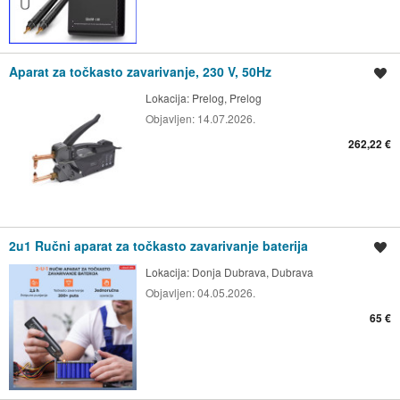
Aparat za točkasto zavarivanje, 230 V, 50Hz
Spremi oglas
Lokacija:
Prelog, Prelog
Objavljen:
14.07.2026.
262,22 €
2u1 Ručni aparat za točkasto zavarivanje baterija
Spremi oglas
Lokacija:
Donja Dubrava, Dubrava
Objavljen:
04.05.2026.
65 €