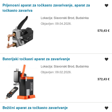
Prijenosni aparat za točkasto zavarivanje, aparat za
Spremi oglas
točkasto zavariva
Lokacija:
Slavonski Brod, Budainka
Objavljen:
09.04.2026.
570,43 €
Baterijski točkasti aparat za zavarivanje
Spremi oglas
Lokacija:
Slavonski Brod, Budainka
Objavljen:
09.02.2026.
372,43 €
Bežični aparat za točkasto zavarivanje
Spremi oglas