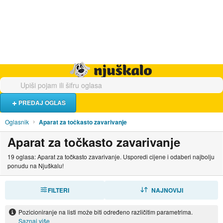
Hrana i piće
Turistički smještaj
Poslovi
Njuškalo naslovnica
PREDAJ OGLAS
Oglasnik
Aparat za točkasto zavarivanje
Aparat za točkasto zavarivanje
19 oglasa: Aparat za točkasto zavarivanje. Usporedi cijene i odaberi najbolju
ponudu na Njuškalu!
FILTERI
SORTIRAJ
NAJNOVIJI
Pozicioniranje na listi može biti određeno različitim parametrima.
Saznaj više