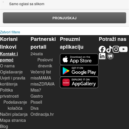
Samo oglasi sa slikom
PRONJUŠKAJ
Zatvori filtere
Korisni
Partnerski
Preuzmi
Potraži nas
linkovi
portali
aplikaciju
Facebook
TikTok
Instagram
YouTu
Kontakt i
24sata
LinkedIn
Njuškalo blog
iOS aplikacija
pomoć
Poslovni
O nama
dnevnik
Android aplikacija
Oglašavanje
Večernji list
Uvjeti i pravila
missMAMA
korištenja
missZDRAVA
Huawei aplikacija
Politika
Miss7
privatnosti
Gastro
Podešavanje
Pixsell
kolačića
Diva
Načini plaćanja
Ordinacija.hr
Mapa stranica
Blog