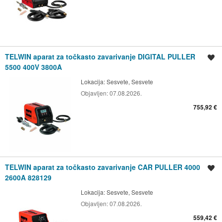
TELWIN aparat za točkasto zavarivanje DIGITAL PULLER
Spremi oglas
5500 400V 3800A
Lokacija:
Sesvete, Sesvete
Objavljen:
07.08.2026.
755,92 €
TELWIN aparat za točkasto zavarivanje CAR PULLER 4000
Spremi oglas
2600A 828129
Lokacija:
Sesvete, Sesvete
Objavljen:
07.08.2026.
559,42 €