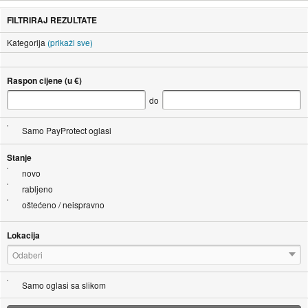
FILTRIRAJ REZULTATE
Kategorija
(prikaži sve)
Raspon cijene (u €)
do
Samo PayProtect oglasi
Stanje
novo
rabljeno
oštećeno / neispravno
Lokacija
Odaberi
Samo oglasi sa slikom