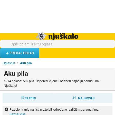
Hrana i piće
Turistički smještaj
Poslovi
Njuškalo naslovnica
PREDAJ OGLAS
Oglasnik
Aku pila
Aku pila
1214 oglasa: Aku pila. Usporedi cijene i odaberi najbolju ponudu na
Njuškalu!
FILTERI
SORTIRAJ
NAJNOVIJI
Pozicioniranje na listi može biti određeno različitim parametrima.
Saznaj više