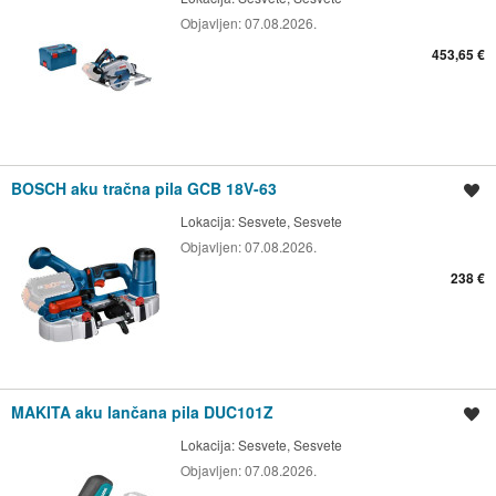
Objavljen:
07.08.2026.
453,65 €
BOSCH aku tračna pila GCB 18V-63
Spremi oglas
Lokacija:
Sesvete, Sesvete
Objavljen:
07.08.2026.
238 €
MAKITA aku lančana pila DUC101Z
Spremi oglas
Lokacija:
Sesvete, Sesvete
Objavljen:
07.08.2026.