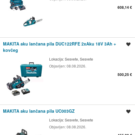
608,14 €
MAKITA aku lančana pila DUC122RFE 2xAku 18V 3Ah +
Spremi oglas
kovčeg
Lokacija:
Sesvete, Sesvete
Objavljen:
08.08.2026.
500,25 €
MAKITA aku lančana pila UC003GZ
Spremi oglas
Lokacija:
Sesvete, Sesvete
Objavljen:
08.08.2026.