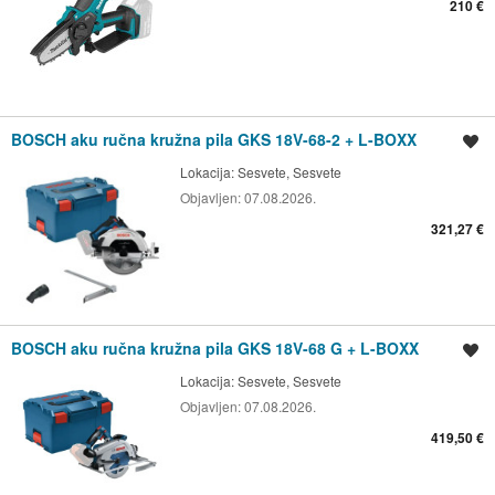
210 €
BOSCH aku ručna kružna pila GKS 18V-68-2 + L-BOXX
Spremi oglas
Lokacija:
Sesvete, Sesvete
Objavljen:
07.08.2026.
321,27 €
BOSCH aku ručna kružna pila GKS 18V-68 G + L-BOXX
Spremi oglas
Lokacija:
Sesvete, Sesvete
Objavljen:
07.08.2026.
419,50 €