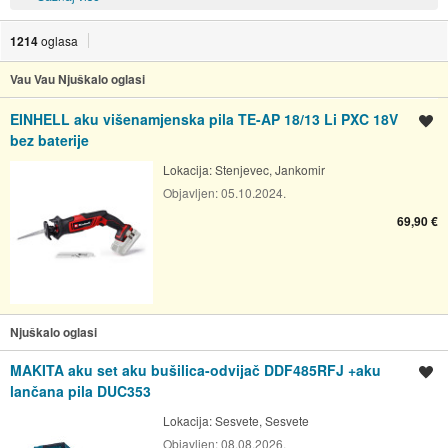
1214
oglasa
Vau Vau Njuškalo oglasi
EINHELL aku višenamjenska pila TE-AP 18/13 Li PXC 18V
Spremi oglas
bez baterije
Lokacija:
Stenjevec, Jankomir
Objavljen:
05.10.2024.
69,90 €
Njuškalo oglasi
MAKITA aku set aku bušilica-odvijač DDF485RFJ +aku
Spremi oglas
lančana pila DUC353
Lokacija:
Sesvete, Sesvete
Objavljen:
08.08.2026.