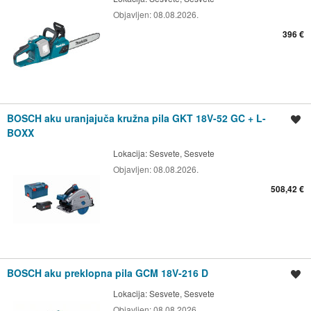
Objavljen:
08.08.2026.
396 €
BOSCH aku uranjajuča kružna pila GKT 18V-52 GC + L-
Spremi oglas
BOXX
Lokacija:
Sesvete, Sesvete
Objavljen:
08.08.2026.
508,42 €
BOSCH aku preklopna pila GCM 18V-216 D
Spremi oglas
Lokacija:
Sesvete, Sesvete
Objavljen:
08.08.2026.