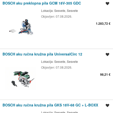
BOSCH aku preklopna pila GCM 18V-305 GDC
Spremi oglas
Lokacija:
Sesvete, Sesvete
Objavljen:
07.08.2026.
1.283,72 €
BOSCH aku ručna kružna pila UniversalCirc 12
Spremi oglas
Lokacija:
Sesvete, Sesvete
Objavljen:
07.08.2026.
98,21 €
BOSCH aku ručna kružna pila GKS 18V-68 GC + L-BOXX
Spremi oglas
Lokacija:
Sesvete, Sesvete