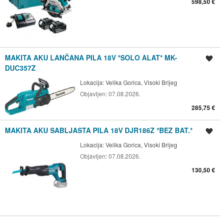
598,50 €
MAKITA AKU LANČANA PILA 18V *SOLO ALAT* MK-
Spremi oglas
DUC357Z
Lokacija:
Velika Gorica, Visoki Brijeg
Objavljen:
07.08.2026.
285,75 €
MAKITA AKU SABLJASTA PILA 18V DJR186Z *BEZ BAT.*
Spremi oglas
Lokacija:
Velika Gorica, Visoki Brijeg
Objavljen:
07.08.2026.
130,50 €