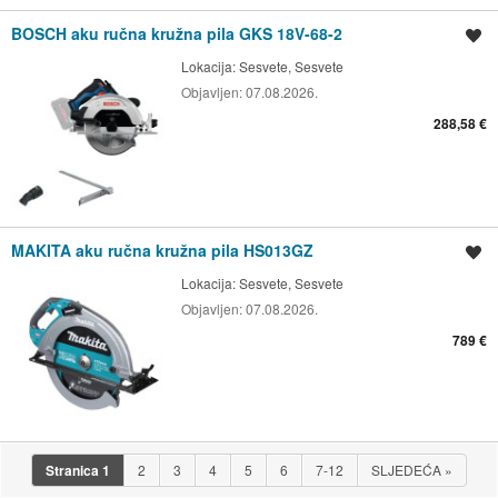
BOSCH aku ručna kružna pila GKS 18V-68-2
Spremi oglas
Lokacija:
Sesvete, Sesvete
Objavljen:
07.08.2026.
288,58 €
MAKITA aku ručna kružna pila HS013GZ
Spremi oglas
Lokacija:
Sesvete, Sesvete
Objavljen:
07.08.2026.
789 €
Stranica
1
2
3
4
5
6
7-12
SLJEDEĆA
»