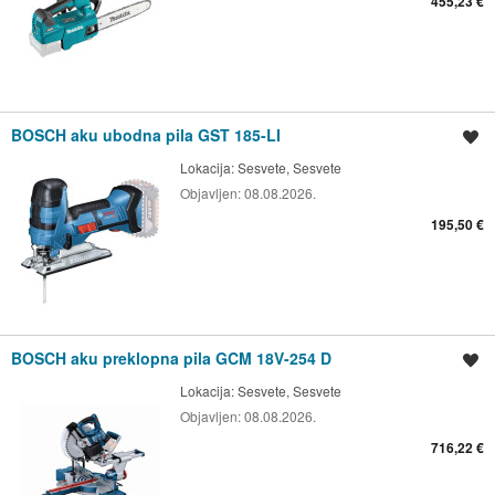
455,23 €
BOSCH aku ubodna pila GST 185-LI
Spremi oglas
Lokacija:
Sesvete, Sesvete
Objavljen:
08.08.2026.
195,50 €
BOSCH aku preklopna pila GCM 18V-254 D
Spremi oglas
Lokacija:
Sesvete, Sesvete
Objavljen:
08.08.2026.
716,22 €