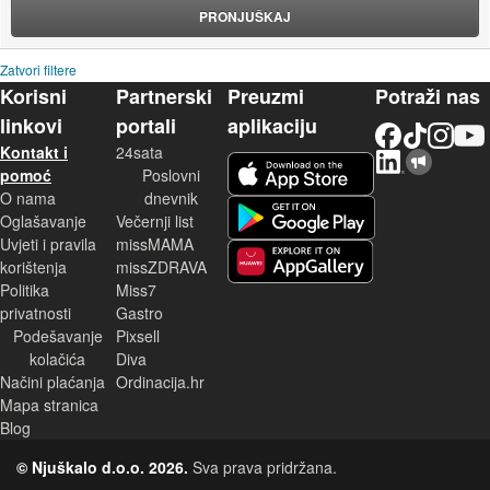
PRONJUŠKAJ
Zatvori filtere
Korisni
Partnerski
Preuzmi
Potraži nas
linkovi
portali
aplikaciju
Facebook
TikTok
Instagram
YouTu
Kontakt i
24sata
LinkedIn
Njuškalo blog
iOS aplikacija
pomoć
Poslovni
O nama
dnevnik
Android aplikacija
Oglašavanje
Večernji list
Uvjeti i pravila
missMAMA
korištenja
missZDRAVA
Huawei aplikacija
Politika
Miss7
privatnosti
Gastro
Podešavanje
Pixsell
kolačića
Diva
Načini plaćanja
Ordinacija.hr
Mapa stranica
Blog
© Njuškalo d.o.o. 2026.
Sva prava pridržana.