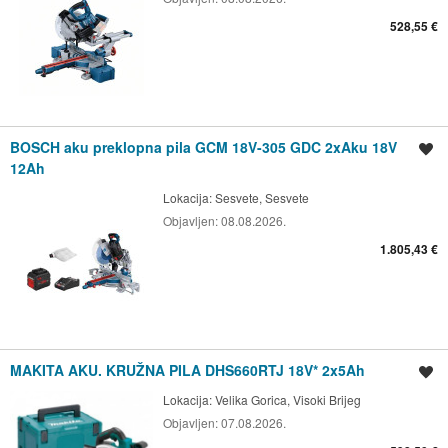
528,55 €
BOSCH aku preklopna pila GCM 18V-305 GDC 2xAku 18V
Spremi oglas
12Ah
Lokacija:
Sesvete, Sesvete
Objavljen:
08.08.2026.
1.805,43 €
MAKITA AKU. KRUŽNA PILA DHS660RTJ 18V* 2x5Ah
Spremi oglas
Lokacija:
Velika Gorica, Visoki Brijeg
Objavljen:
07.08.2026.