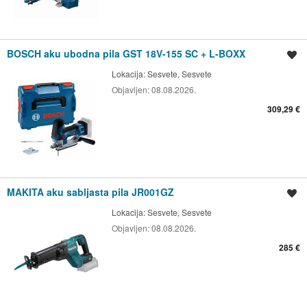
BOSCH aku ubodna pila GST 18V-155 SC + L-BOXX
Spremi oglas
Lokacija:
Sesvete, Sesvete
Objavljen:
08.08.2026.
309,29 €
MAKITA aku sabljasta pila JR001GZ
Spremi oglas
Lokacija:
Sesvete, Sesvete
Objavljen:
08.08.2026.
285 €