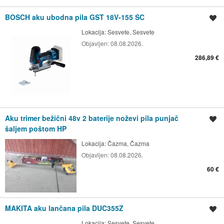
BOSCH aku ubodna pila GST 18V-155 SC
Spremi oglas
Lokacija:
Sesvete, Sesvete
Objavljen:
08.08.2026.
286,89 €
Aku trimer bežični 48v 2 baterije noževi pila punjač
Spremi oglas
šaljem poštom HP
Lokacija:
Čazma, Čazma
Objavljen:
08.08.2026.
60 €
MAKITA aku lančana pila DUC355Z
Spremi oglas
Lokacija:
Sesvete, Sesvete