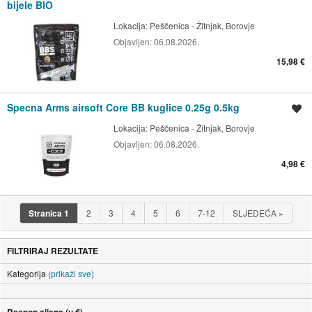
bijele BIO
Lokacija:
Peščenica - Žitnjak, Borovje
Objavljen:
06.08.2026.
15,98 €
Specna Arms airsoft Core BB kuglice 0.25g 0.5kg
Spremi oglas
Lokacija:
Peščenica - Žitnjak, Borovje
Objavljen:
06.08.2026.
4,98 €
Stranica
1
2
3
4
5
6
7-12
SLJEDEĆA
»
FILTRIRAJ REZULTATE
Kategorija
(prikaži sve)
Raspon cijene (u €)