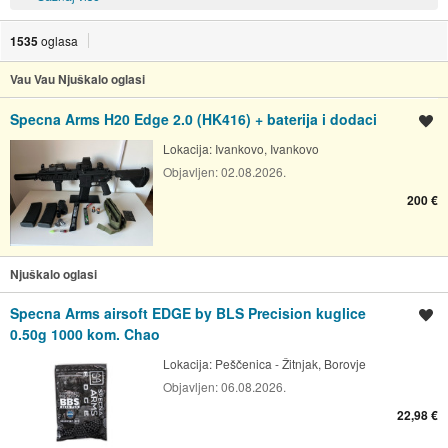
1535
oglasa
Vau Vau Njuškalo oglasi
Specna Arms H20 Edge 2.0 (HK416) + baterija i dodaci
Spremi oglas
Lokacija:
Ivankovo, Ivankovo
Objavljen:
02.08.2026.
200 €
Njuškalo oglasi
Specna Arms airsoft EDGE by BLS Precision kuglice
Spremi oglas
0.50g 1000 kom. Chao
Lokacija:
Peščenica - Žitnjak, Borovje
Objavljen:
06.08.2026.
22,98 €