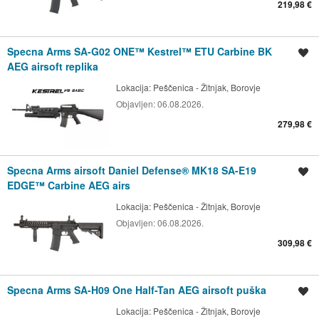
219,98 €
Specna Arms SA-G02 ONE™ Kestrel™ ETU Carbine BK
Spremi oglas
AEG airsoft replika
Lokacija:
Peščenica - Žitnjak, Borovje
Objavljen:
06.08.2026.
279,98 €
Specna Arms airsoft Daniel Defense® MK18 SA-E19
Spremi oglas
EDGE™ Carbine AEG airs
Lokacija:
Peščenica - Žitnjak, Borovje
Objavljen:
06.08.2026.
309,98 €
Specna Arms SA-H09 One Half-Tan AEG airsoft puška
Spremi oglas
Lokacija:
Peščenica - Žitnjak, Borovje