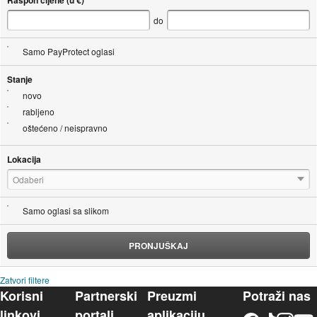
do
Samo PayProtect oglasi
Stanje
novo
rabljeno
oštećeno / neispravno
Lokacija
Odaberi
Samo oglasi sa slikom
PRONJUŠKAJ
Zatvori filtere
Korisni
Partnerski
Preuzmi
Potraži nas
linkovi
portali
aplikaciju
Facebook
TikTok
Instagram
YouTu