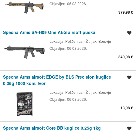
Objavljen:
06.08.2026.
379,98 €
Specna Arms SA-H09 One AEG airsoft puška
Spremi oglas
Lokacija:
Peščenica - Žitnjak, Borovje
Objavljen:
06.08.2026.
349,98 €
Specna Arms airsoft EDGE by BLS Precision kuglice
Spremi oglas
0.36g 1000 kom. Ivor
Lokacija:
Peščenica - Žitnjak, Borovje
Objavljen:
06.08.2026.
13,98 €
Specna Arms airsoft Core BB kuglice 0.25g 1kg
Spremi oglas