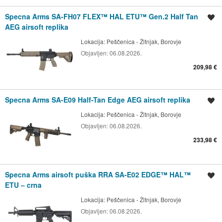
Specna Arms SA-FH07 FLEX™ HAL ETU™ Gen.2 Half Tan
Spremi oglas
AEG airsoft replika
Lokacija:
Peščenica - Žitnjak, Borovje
Objavljen:
06.08.2026.
209,98 €
Specna Arms SA-E09 Half-Tan Edge AEG airsoft replika
Spremi oglas
Lokacija:
Peščenica - Žitnjak, Borovje
Objavljen:
06.08.2026.
233,98 €
Specna Arms airsoft puška RRA SA-E02 EDGE™ HAL™
Spremi oglas
ETU – crna
Lokacija:
Peščenica - Žitnjak, Borovje
Objavljen:
06.08.2026.