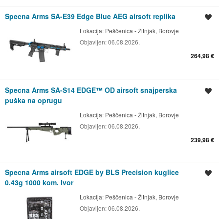
Specna Arms SA-E39 Edge Blue AEG airsoft replika
Spremi oglas
Lokacija:
Peščenica - Žitnjak, Borovje
Objavljen:
06.08.2026.
264,98 €
Specna Arms SA-S14 EDGE™ OD airsoft snajperska
Spremi oglas
puška na oprugu
Lokacija:
Peščenica - Žitnjak, Borovje
Objavljen:
06.08.2026.
239,98 €
Specna Arms airsoft EDGE by BLS Precision kuglice
Spremi oglas
0.43g 1000 kom. Ivor
Lokacija:
Peščenica - Žitnjak, Borovje
Objavljen:
06.08.2026.