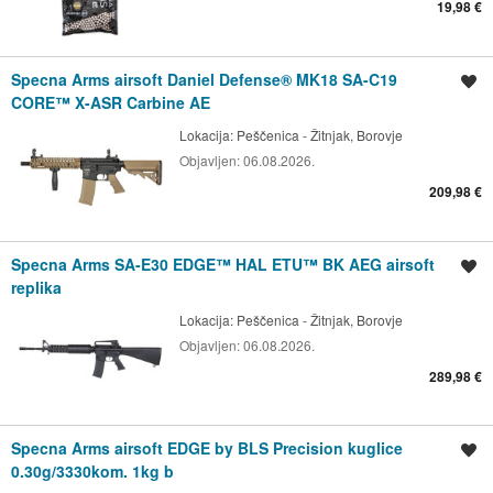
19,98 €
Specna Arms airsoft Daniel Defense® MK18 SA-C19
Spremi oglas
CORE™ X-ASR Carbine AE
Lokacija:
Peščenica - Žitnjak, Borovje
Objavljen:
06.08.2026.
209,98 €
Specna Arms SA-E30 EDGE™ HAL ETU™ BK AEG airsoft
Spremi oglas
replika
Lokacija:
Peščenica - Žitnjak, Borovje
Objavljen:
06.08.2026.
289,98 €
Specna Arms airsoft EDGE by BLS Precision kuglice
Spremi oglas
0.30g/3330kom. 1kg b