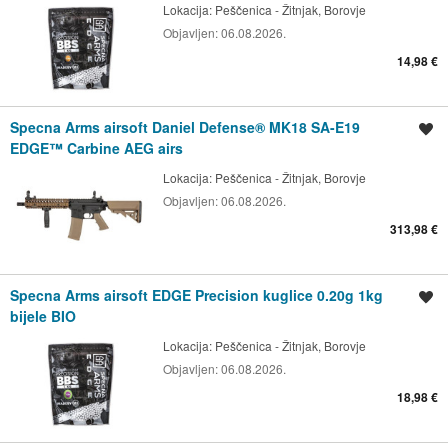
Lokacija:
Peščenica - Žitnjak, Borovje
Objavljen:
06.08.2026.
14,98 €
Specna Arms airsoft Daniel Defense® MK18 SA-E19
Spremi oglas
EDGE™ Carbine AEG airs
Lokacija:
Peščenica - Žitnjak, Borovje
Objavljen:
06.08.2026.
313,98 €
Specna Arms airsoft EDGE Precision kuglice 0.20g 1kg
Spremi oglas
bijele BIO
Lokacija:
Peščenica - Žitnjak, Borovje
Objavljen:
06.08.2026.
18,98 €