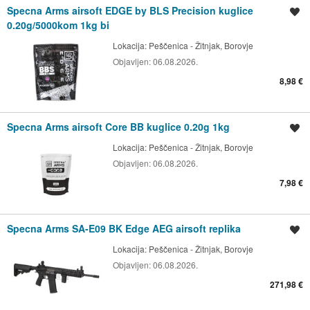
Specna Arms airsoft EDGE by BLS Precision kuglice
Spremi oglas
0.20g/5000kom 1kg bi
Lokacija:
Peščenica - Žitnjak, Borovje
Objavljen:
06.08.2026.
8,98 €
Specna Arms airsoft Core BB kuglice 0.20g 1kg
Spremi oglas
Lokacija:
Peščenica - Žitnjak, Borovje
Objavljen:
06.08.2026.
7,98 €
Specna Arms SA-E09 BK Edge AEG airsoft replika
Spremi oglas
Lokacija:
Peščenica - Žitnjak, Borovje
Objavljen:
06.08.2026.
271,98 €