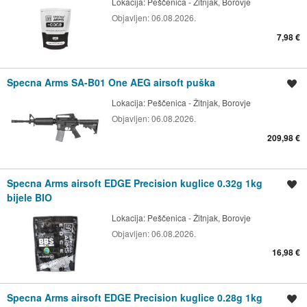
Lokacija:
Peščenica - Žitnjak, Borovje
Objavljen:
06.08.2026.
7,98 €
Specna Arms SA-B01 One AEG airsoft puška
Spremi oglas
Lokacija:
Peščenica - Žitnjak, Borovje
Objavljen:
06.08.2026.
209,98 €
Specna Arms airsoft EDGE Precision kuglice 0.32g 1kg
Spremi oglas
bijele BIO
Lokacija:
Peščenica - Žitnjak, Borovje
Objavljen:
06.08.2026.
16,98 €
Specna Arms airsoft EDGE Precision kuglice 0.28g 1kg
Spremi oglas