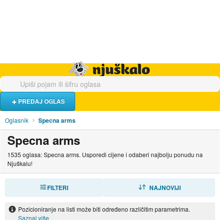
Hrana i piće
Turistički smještaj
Poslovi
Njuškalo naslovnica
PREDAJ OGLAS
Oglasnik
Specna arms
Specna arms
1535 oglasa: Specna arms. Usporedi cijene i odaberi najbolju ponudu na
Njuškalu!
FILTERI
SORTIRAJ
NAJNOVIJI
Pozicioniranje na listi može biti određeno različitim parametrima.
Saznaj više