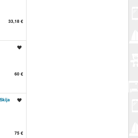
33,18 €
Spremi oglas
60 €
Skija
Spremi oglas
75 €