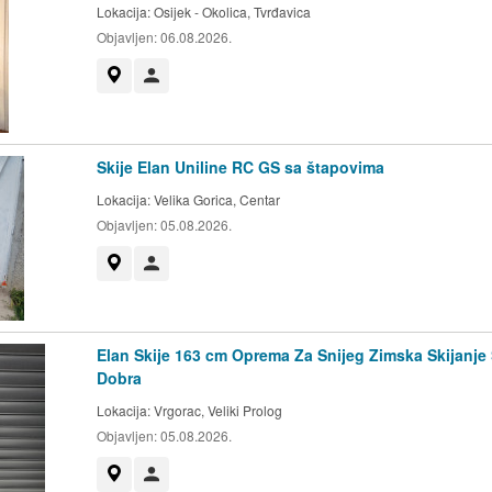
Lokacija:
Osijek - Okolica, Tvrđavica
Objavljen:
06.08.2026.
Prikaži na mapi
Korisnik nije trgovac
Skije Elan Uniline RC GS sa štapovima
Lokacija:
Velika Gorica, Centar
Objavljen:
05.08.2026.
Prikaži na mapi
Korisnik nije trgovac
Elan Skije 163 cm Oprema Za Snijeg Zimska Skijanje 
Dobra
Lokacija:
Vrgorac, Veliki Prolog
Objavljen:
05.08.2026.
Prikaži na mapi
Korisnik nije trgovac