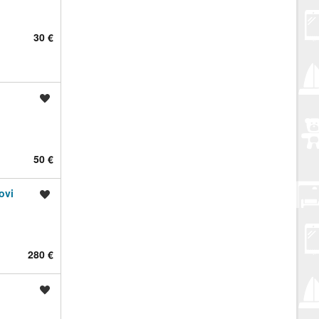
30 €
Spremi oglas
50 €
ovi
Spremi oglas
280 €
Spremi oglas