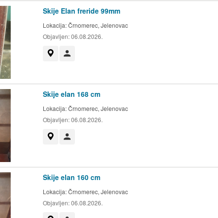
Skije Elan freride 99mm
Lokacija:
Črnomerec, Jelenovac
Objavljen:
06.08.2026.
Prikaži na mapi
Korisnik nije trgovac
Skije elan 168 cm
Lokacija:
Črnomerec, Jelenovac
Objavljen:
06.08.2026.
Prikaži na mapi
Korisnik nije trgovac
Skije elan 160 cm
Lokacija:
Črnomerec, Jelenovac
Objavljen:
06.08.2026.