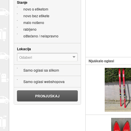
Stanje
novo s etiketom
novo bez etikete
malo nošeno
rabljeno
oštećeno / neispravno
Lokacija
Odaberi
Njuškalo oglasi
Samo oglasi sa slikom
Samo oglasi webshopova
PRONJUŠKAJ