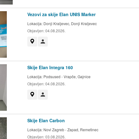
Vezovi za skije Elan UNIS Marker
Lokacija:
Donji Kraljevec, Donji Kraljevec
Objavljen:
04.08.2026.
Prikaži na mapi
Korisnik nije trgovac
Skije Elan Integra 160
Lokacija:
Podsused - Vrapče, Gajnice
Objavljen:
04.08.2026.
Prikaži na mapi
Korisnik nije trgovac
Skije Elan Carbon
Lokacija:
Novi Zagreb - Zapad, Remetinec
Objavljen:
03.08.2026.