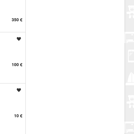
350 €
Spremi oglas
100 €
Spremi oglas
10 €