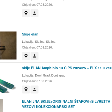
Objavljen:
07.08.2026.
Prikaži na mapi
Korisnik nije trgovac
Skije elan
Lokacija:
Slatina, Slatina
Objavljen:
07.08.2026.
Prikaži na mapi
Korisnik nije trgovac
skije ELAN Amphibio 13 C PS 2024/25 + ELX 11.0 vez
Lokacija:
Donji Grad, Donji grad
Objavljen:
07.08.2026.
Prikaži na mapi
Korisnik nije trgovac
ELAN JNA SKIJE+ORIGINALNI ŠTAPOVI+SILVRETTA
VEZOVI-KOLEKCIONARSKI SET