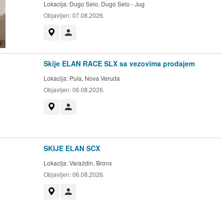
Lokacija:
Dugo Selo, Dugo Selo - Jug
Objavljen:
07.08.2026.
Prikaži na mapi
Korisnik nije trgovac
Skije ELAN RACE SLX sa vezovima prodajem
Lokacija:
Pula, Nova Veruda
Objavljen:
06.08.2026.
Prikaži na mapi
Korisnik nije trgovac
SKIJE ELAN SCX
Lokacija:
Varaždin, Bronx
Objavljen:
06.08.2026.
Prikaži na mapi
Korisnik nije trgovac