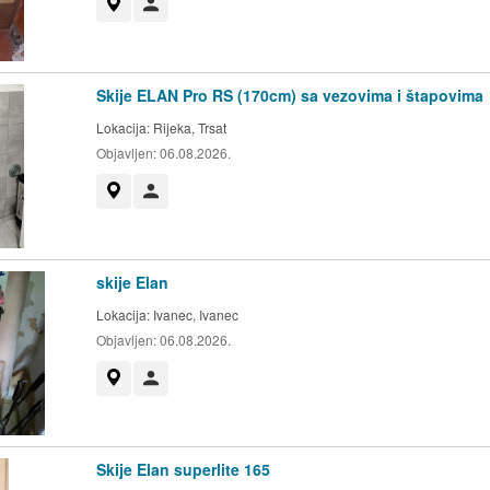
Prikaži na mapi
Korisnik nije trgovac
Skije ELAN Pro RS (170cm) sa vezovima i štapovima
Lokacija:
Rijeka, Trsat
Objavljen:
06.08.2026.
Prikaži na mapi
Korisnik nije trgovac
skije Elan
Lokacija:
Ivanec, Ivanec
Objavljen:
06.08.2026.
Prikaži na mapi
Korisnik nije trgovac
Skije Elan superlite 165