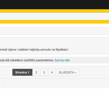
poredi cijene i odaberi najbolju ponudu na Njuškalu!
može biti određeno različitim parametrima.
Saznaj više
Stranica
1
2
3
4
SLJEDEĆA
»