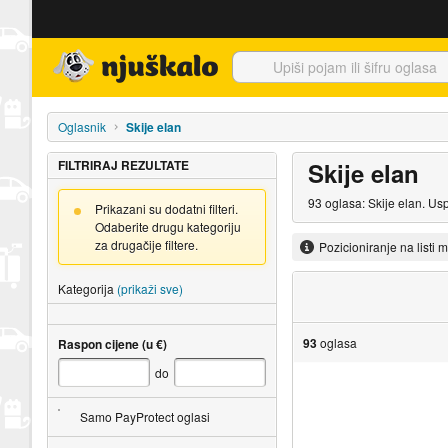
Njuškalo naslovnica
Oglasnik
Skije elan
FILTRIRAJ REZULTATE
Skije elan
93 oglasa: Skije elan. Us
Prikazani su dodatni filteri.
Odaberite drugu kategoriju
za drugačije filtere.
Pozicioniranje na listi 
Kategorija
(prikaži sve)
93
oglasa
Raspon cijene (u €)
do
Samo PayProtect oglasi