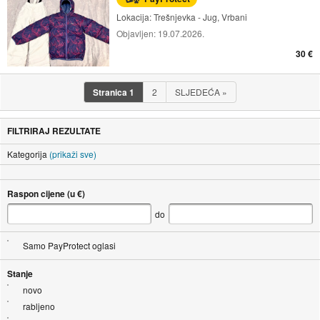
Lokacija:
Trešnjevka - Jug, Vrbani
Objavljen:
19.07.2026.
30 €
Stranica
1
2
SLJEDEĆA
»
FILTRIRAJ REZULTATE
Kategorija
(prikaži sve)
Raspon cijene (u €)
do
Samo PayProtect oglasi
Stanje
novo
rabljeno