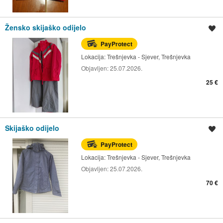
Žensko skijaško odijelo
Spremi oglas
PayProtect
Lokacija:
Trešnjevka - Sjever, Trešnjevka
Objavljen:
25.07.2026.
25 €
Skijaško odijelo
Spremi oglas
PayProtect
Lokacija:
Trešnjevka - Sjever, Trešnjevka
Objavljen:
25.07.2026.
70 €