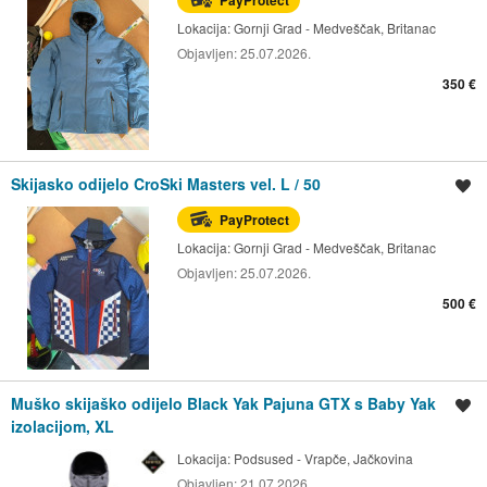
PayProtect
Lokacija:
Gornji Grad - Medveščak, Britanac
Objavljen:
25.07.2026.
350 €
Skijasko odijelo CroSki Masters vel. L / 50
Spremi oglas
PayProtect
Lokacija:
Gornji Grad - Medveščak, Britanac
Objavljen:
25.07.2026.
500 €
Muško skijaško odijelo Black Yak Pajuna GTX s Baby Yak
Spremi oglas
izolacijom, XL
Lokacija:
Podsused - Vrapče, Jačkovina
Objavljen:
21.07.2026.