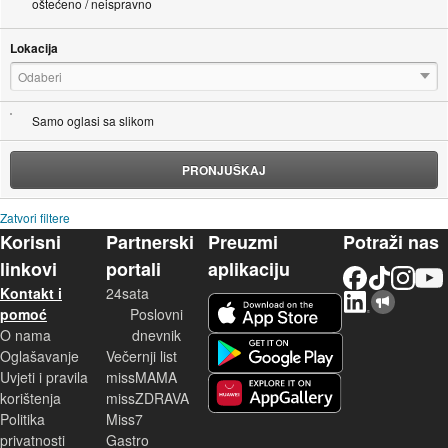
oštećeno / neispravno
Lokacija
Odaberi
Samo oglasi sa slikom
PRONJUŠKAJ
Zatvori filtere
Korisni
Partnerski
Preuzmi
Potraži nas
linkovi
portali
aplikaciju
Facebook
TikTok
Instagram
YouTu
Kontakt i
24sata
LinkedIn
Njuškalo blog
iOS aplikacija
pomoć
Poslovni
O nama
dnevnik
Android aplikacija
Oglašavanje
Večernji list
Uvjeti i pravila
missMAMA
korištenja
missZDRAVA
Huawei aplikacija
Politika
Miss7
privatnosti
Gastro