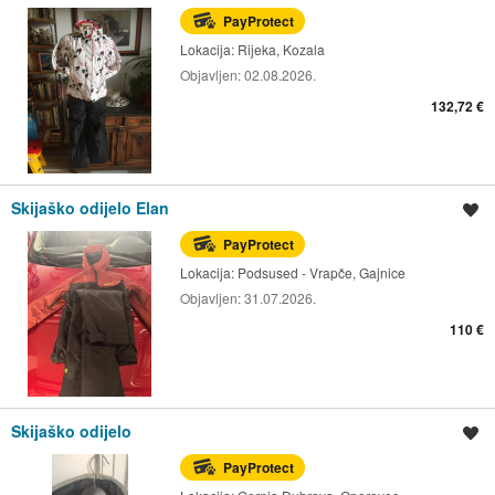
PayProtect
Lokacija:
Rijeka, Kozala
Objavljen:
02.08.2026.
132,72 €
Skijaško odijelo Elan
Spremi oglas
PayProtect
Lokacija:
Podsused - Vrapče, Gajnice
Objavljen:
31.07.2026.
110 €
Skijaško odijelo
Spremi oglas
PayProtect