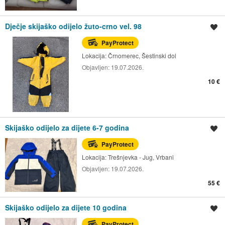
Dječje skijaško odijelo žuto-crno vel. 98
Spremi oglas
PayProtect
Lokacija:
Črnomerec, Šestinski dol
Objavljen:
19.07.2026.
10 €
Skijaško odijelo za dijete 6-7 godina
Spremi oglas
PayProtect
Lokacija:
Trešnjevka - Jug, Vrbani
Objavljen:
19.07.2026.
55 €
Skijaško odijelo za dijete 10 godina
Spremi oglas
PayProtect