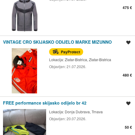
475 €
VINTAGE CRO SKIJASKO ODIJELO MARKE MIZUNNO
Spremi oglas
PayProtect
Lokacija:
Zlatar-Bistrica, Zlatar-Bistrica
Objavljen:
21.07.2026.
480 €
FREE performance skijasko odijelo br 42
Spremi oglas
Lokacija:
Donja Dubrava, Trnava
Objavljen:
20.07.2026.
50 €