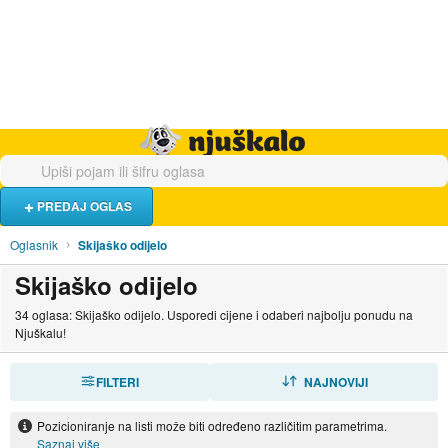
Hrana i piće
Turistički smještaj
Poslovi
Njuškalo naslovnica
PREDAJ OGLAS
Oglasnik
Skijaško odijelo
Skijaško odijelo
34 oglasa: Skijaško odijelo. Usporedi cijene i odaberi najbolju ponudu na
Njuškalu!
FILTERI
SORTIRAJ
NAJNOVIJI
Pozicioniranje na listi može biti određeno različitim parametrima.
Saznaj više