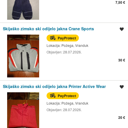
7,50 €
Skijaško zimsko ski odijelo jakna Crane Sports
Spremi oglas
PayProtect
Lokacija:
Požega, Vranduk
Objavljen:
28.07.2026.
30 €
Skijaško zimsko ski odijelo jakna Printer Active Wear
Spremi oglas
PayProtect
Lokacija:
Požega, Vranduk
Objavljen:
28.07.2026.
20 €