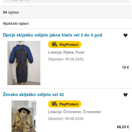
34
oglasa
Njuškalo oglasi
Dječje skijaško odijelo jakna hlače vel 3 do 4 god
Spremi oglas
PayProtect
Lokacija:
Rijeka, Pulac
Objavljen:
09.08.2026.
15 €
Žensko skijaško odijelo vel 42
Spremi oglas
PayProtect
Lokacija:
Črnomerec, Črnomerec
Objavljen:
09.08.2026.
66,23 €