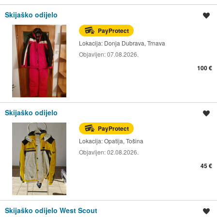
Skijaško odijelo
Spremi oglas
PayProtect
Lokacija:
Donja Dubrava, Trnava
Objavljen:
07.08.2026.
100 €
Skijaško odijelo
Spremi oglas
PayProtect
Lokacija:
Opatija, Tošina
Objavljen:
02.08.2026.
45 €
Skijaško odijelo West Scout
Spremi oglas