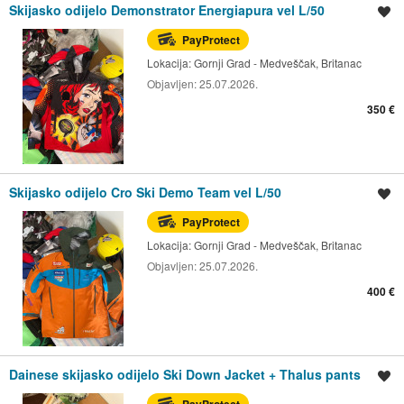
Skijasko odijelo Demonstrator Energiapura vel L/50
Spremi oglas
PayProtect
Lokacija:
Gornji Grad - Medveščak, Britanac
Objavljen:
25.07.2026.
350 €
Skijasko odijelo Cro Ski Demo Team vel L/50
Spremi oglas
PayProtect
Lokacija:
Gornji Grad - Medveščak, Britanac
Objavljen:
25.07.2026.
400 €
Dainese skijasko odijelo Ski Down Jacket + Thalus pants
Spremi oglas