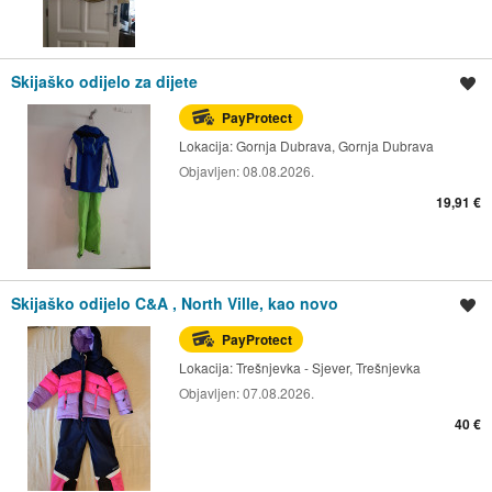
Skijaško odijelo za dijete
Spremi oglas
PayProtect
Lokacija:
Gornja Dubrava, Gornja Dubrava
Objavljen:
08.08.2026.
19,91 €
Skijaško odijelo C&A , North Ville, kao novo
Spremi oglas
PayProtect
Lokacija:
Trešnjevka - Sjever, Trešnjevka
Objavljen:
07.08.2026.
40 €