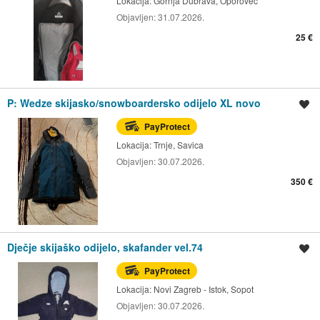
Lokacija:
Gornja Dubrava, Oporovec
Objavljen:
31.07.2026.
25 €
P: Wedze skijasko/snowboardersko odijelo XL novo
Spremi oglas
PayProtect
Lokacija:
Trnje, Savica
Objavljen:
30.07.2026.
350 €
Dječje skijaško odijelo, skafander vel.74
Spremi oglas
PayProtect
Lokacija:
Novi Zagreb - Istok, Sopot
Objavljen:
30.07.2026.