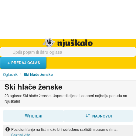
Hrana i piće
Turistički smještaj
Poslovi
Njuškalo naslovnica
PREDAJ OGLAS
Oglasnik
Ski hlače ženske
Ski hlače ženske
23 oglasa: Ski hlače ženske. Usporedi cijene i odaberi najbolju ponudu na
Njuškalu!
FILTERI
SORTIRAJ
NAJNOVIJI
Pozicioniranje na listi može biti određeno različitim parametrima.
Saznaj više