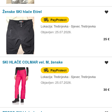
Ženske SKI hlače Etirel
Spremi oglas
PayProtect
Lokacija:
Trešnjevka - Sjever, Trešnjevka
Objavljen:
25.07.2026.
25 €
SKI HLAČE COLMAR vel. M, ženske
Spremi oglas
PayProtect
Lokacija:
Trešnjevka - Sjever, Trešnjevka
Objavljen:
25.07.2026.
30 €