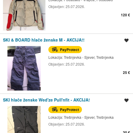
Objavljen:
25.07.2026.
120 €
SKI & BOARD hlače ženske M - AKCIJA!!
Spremi oglas
PayProtect
Lokacija:
Trešnjevka - Sjever, Trešnjevka
Objavljen:
25.07.2026.
25 €
SKI hlače ženske Wed'ze Pull'nfit - AKCIJA!
Spremi oglas
PayProtect
Lokacija:
Trešnjevka - Sjever, Trešnjevka
Objavljen:
25.07.2026.
30 €