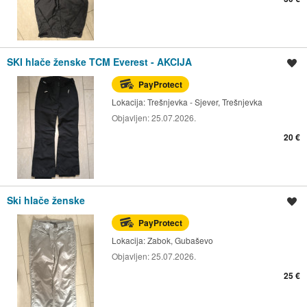
SKI hlače ženske TCM Everest - AKCIJA
Spremi oglas
PayProtect
Lokacija:
Trešnjevka - Sjever, Trešnjevka
Objavljen:
25.07.2026.
20 €
Ski hlače ženske
Spremi oglas
PayProtect
Lokacija:
Zabok, Gubaševo
Objavljen:
25.07.2026.
25 €