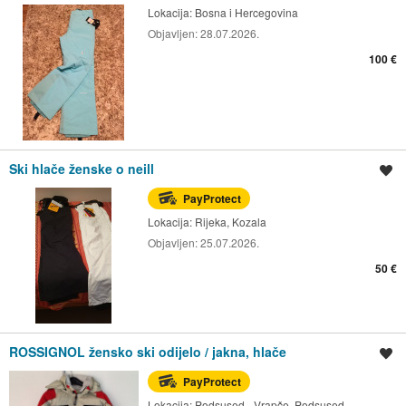
Lokacija:
Bosna i Hercegovina
Objavljen:
28.07.2026.
100 €
Ski hlače ženske o neill
Spremi oglas
PayProtect
Lokacija:
Rijeka, Kozala
Objavljen:
25.07.2026.
50 €
ROSSIGNOL žensko ski odijelo / jakna, hlače
Spremi oglas
PayProtect
Lokacija:
Podsused - Vrapče, Podsused