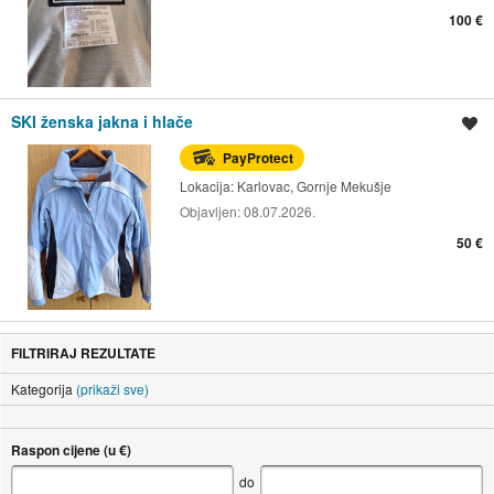
100 €
SKI ženska jakna i hlače
Spremi oglas
PayProtect
Lokacija:
Karlovac, Gornje Mekušje
Objavljen:
08.07.2026.
50 €
FILTRIRAJ REZULTATE
Kategorija
(prikaži sve)
Raspon cijene (u €)
do