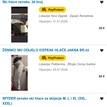
Ski hlace zenske, 36 broj
Spremi oglas
PayProtect
Lokacija:
Novi Zagreb - Zapad, Remetinec
Objavljen:
31.07.2026.
20 €
ŽENSKO SKI ODIJELO ICEPEAK HLAČE JAKNA BR.42
Spremi oglas
PayProtect
Lokacija:
Peščenica - Žitnjak, Donje Svetice
Objavljen:
29.07.2026.
85 €
SPYDER zenske ski hlace za skijanje M, L i XL (XXL,
Spremi oglas
XXXL)