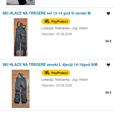
SKI HLACE NA TREGERE vel 13-14 god ili zenski M
Spremi oglas
PayProtect
Lokacija:
Trešnjevka - Jug, Vrbani
Objavljen:
03.08.2026.
30 €
SKI HLACE NA TREGERE zenski L djeciji 14-18god S/M
Spremi oglas
PayProtect
Lokacija:
Trešnjevka - Jug, Vrbani
Objavljen:
03.08.2026.
50 €