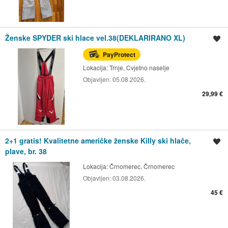
Ženske SPYDER ski hlace vel.38(DEKLARIRANO XL)
Spremi oglas
PayProtect
Lokacija:
Trnje, Cvjetno naselje
Objavljen:
05.08.2026.
29,99 €
2+1 gratis! Kvalitetne američke ženske Killy ski hlače,
Spremi oglas
plave, br. 38
Lokacija:
Črnomerec, Črnomerec
Objavljen:
03.08.2026.
45 €