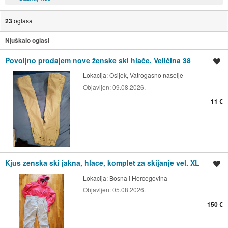
23
oglasa
Njuškalo oglasi
Povoljno prodajem nove ženske ski hlače. Veličina 38
Spremi oglas
Lokacija:
Osijek, Vatrogasno naselje
Objavljen:
09.08.2026.
11 €
Kjus zenska ski jakna, hlace, komplet za skijanje vel. XL
Spremi oglas
Lokacija:
Bosna i Hercegovina
Objavljen:
05.08.2026.
150 €