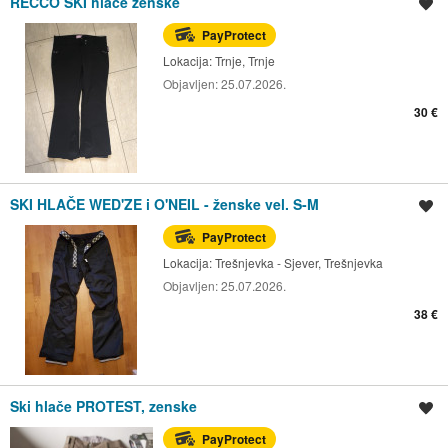
RECCO SKI hlače ženske
Spremi oglas
PayProtect
Lokacija:
Trnje, Trnje
Objavljen:
25.07.2026.
30 €
SKI HLAČE WED'ZE i O'NEIL - ženske vel. S-M
Spremi oglas
PayProtect
Lokacija:
Trešnjevka - Sjever, Trešnjevka
Objavljen:
25.07.2026.
38 €
Ski hlače PROTEST, zenske
Spremi oglas
PayProtect