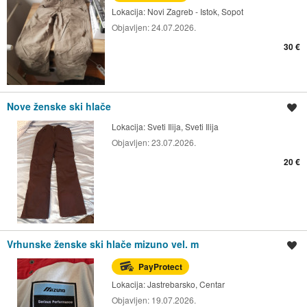
Lokacija:
Novi Zagreb - Istok, Sopot
Objavljen:
24.07.2026.
30 €
Nove ženske ski hlače
Spremi oglas
Lokacija:
Sveti Ilija, Sveti Ilija
Objavljen:
23.07.2026.
20 €
Vrhunske ženske ski hlače mizuno vel. m
Spremi oglas
PayProtect
Lokacija:
Jastrebarsko, Centar
Objavljen:
19.07.2026.