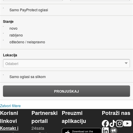
Samo PayProtect oglasi
Stanje
novo
rabljeno
oštećeno / neispravno
Lokacija
Odaberi
Samo oglasi sa slikom
PRONJUŠKAJ
Zatvori filtere
Korisni
Partnerski
Preuzmi
Potraži nas
linkovi
portali
aplikaciju
Facebook
TikTok
Instagram
YouTu
Kontakt i
24sata
LinkedIn
Njuškalo blog
iOS aplikacija