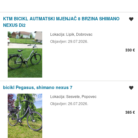
KTM BICIKL AUTMATSKI MJENJAČ 8 BRZINA SHIMANO
Spremi oglas
NEXUS Di2
Lokacija:
Lipik, Dobrovac
Objavljen:
29.07.2026.
330 €
bicikl Pegasus, shimano nexus 7
Spremi oglas
Lokacija:
Sesvete, Popovec
Objavljen:
26.07.2026.
385 €