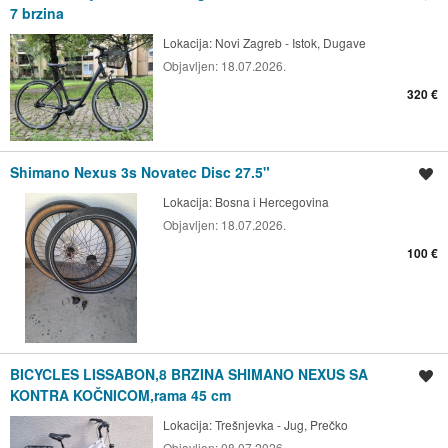
7 brzina
Lokacija:
Novi Zagreb - Istok, Dugave
Objavljen:
18.07.2026.
320 €
Shimano Nexus 3s Novatec Disc 27.5"
Spremi oglas
Lokacija:
Bosna i Hercegovina
Objavljen:
18.07.2026.
100 €
BICYCLES LISSABON,8 BRZINA SHIMANO NEXUS SA
Spremi oglas
KONTRA KOČNICOM,rama 45 cm
Lokacija:
Trešnjevka - Jug, Prečko
Objavljen:
08.07.2026.