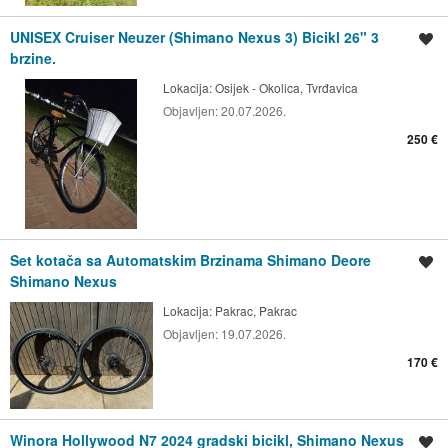
UNISEX Cruiser Neuzer (Shimano Nexus 3) Bicikl 26" 3
Spremi oglas
brzine.
Lokacija:
Osijek - Okolica, Tvrđavica
Objavljen:
20.07.2026.
250 €
Set kotača sa Automatskim Brzinama Shimano Deore
Spremi oglas
Shimano Nexus
Lokacija:
Pakrac, Pakrac
Objavljen:
19.07.2026.
170 €
Winora Hollywood N7 2024 gradski bicikl, Shimano Nexus
Spremi oglas