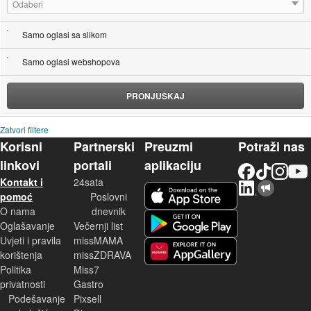
Odaberi
Samo oglasi sa slikom
Samo oglasi webshopova
PRONJUŠKAJ
Zatvori filtere
Korisni
Partnerski
Preuzmi
Potraži nas
linkovi
portali
aplikaciju
Facebook
TikTok
Instagram
YouTu
Kontakt i
24sata
LinkedIn
Njuškalo blog
iOS aplikacija
pomoć
Poslovni
O nama
dnevnik
Android aplikacija
Oglašavanje
Večernji list
Uvjeti i pravila
missMAMA
korištenja
missZDRAVA
Huawei aplikacija
Politika
Miss7
privatnosti
Gastro
Podešavanje
Pixsell