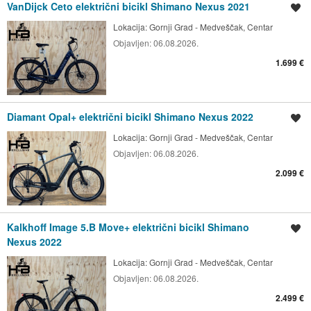
VanDijck Ceto električni bicikl Shimano Nexus 2021
Spremi oglas
Lokacija:
Gornji Grad - Medveščak, Centar
Objavljen:
06.08.2026.
1.699 €
Diamant Opal+ električni bicikl Shimano Nexus 2022
Spremi oglas
Lokacija:
Gornji Grad - Medveščak, Centar
Objavljen:
06.08.2026.
2.099 €
Kalkhoff Image 5.B Move+ električni bicikl Shimano
Spremi oglas
Nexus 2022
Lokacija:
Gornji Grad - Medveščak, Centar
Objavljen:
06.08.2026.
2.499 €