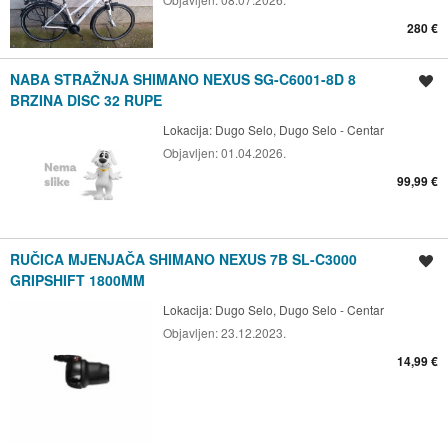
280 €
NABA STRAŽNJA SHIMANO NEXUS SG-C6001-8D 8
Spremi oglas
BRZINA DISC 32 RUPE
Lokacija:
Dugo Selo, Dugo Selo - Centar
Objavljen:
01.04.2026.
99,99 €
RUČICA MJENJAČA SHIMANO NEXUS 7B SL-C3000
Spremi oglas
GRIPSHIFT 1800MM
Lokacija:
Dugo Selo, Dugo Selo - Centar
Objavljen:
23.12.2023.
14,99 €