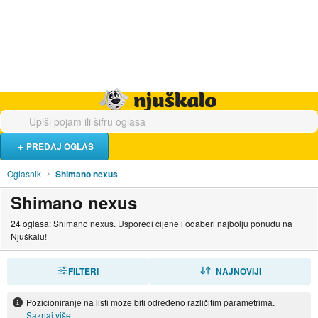
Hrana i piće
Turistički smještaj
Poslovi
Njuškalo naslovnica
PREDAJ OGLAS
Oglasnik
Shimano nexus
Shimano nexus
24 oglasa: Shimano nexus. Usporedi cijene i odaberi najbolju ponudu na
Njuškalu!
FILTERI
SORTIRAJ
NAJNOVIJI
Pozicioniranje na listi može biti određeno različitim parametrima.
Saznaj više