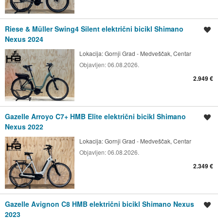
Riese & Müller Swing4 Silent električni bicikl Shimano
Spremi oglas
Nexus 2024
Lokacija:
Gornji Grad - Medveščak, Centar
Objavljen:
06.08.2026.
2.949 €
Gazelle Arroyo C7+ HMB Elite električni bicikl Shimano
Spremi oglas
Nexus 2022
Lokacija:
Gornji Grad - Medveščak, Centar
Objavljen:
06.08.2026.
2.349 €
Gazelle Avignon C8 HMB električni bicikl Shimano Nexus
Spremi oglas
2023