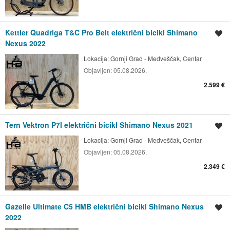
Kettler Quadriga T&C Pro Belt električni bicikl Shimano
Spremi oglas
Nexus 2022
Lokacija:
Gornji Grad - Medveščak, Centar
Objavljen:
05.08.2026.
2.599 €
Tern Vektron P7I električni bicikl Shimano Nexus 2021
Spremi oglas
Lokacija:
Gornji Grad - Medveščak, Centar
Objavljen:
05.08.2026.
2.349 €
Gazelle Ultimate C5 HMB električni bicikl Shimano Nexus
Spremi oglas
2022