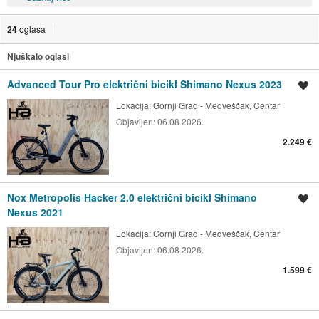
24
oglasa
Njuškalo oglasi
Advanced Tour Pro električni bicikl Shimano Nexus 2023
Spremi oglas
Lokacija:
Gornji Grad - Medveščak, Centar
Objavljen:
06.08.2026.
2.249 €
Nox Metropolis Hacker 2.0 električni bicikl Shimano
Spremi oglas
Nexus 2021
Lokacija:
Gornji Grad - Medveščak, Centar
Objavljen:
06.08.2026.
1.599 €