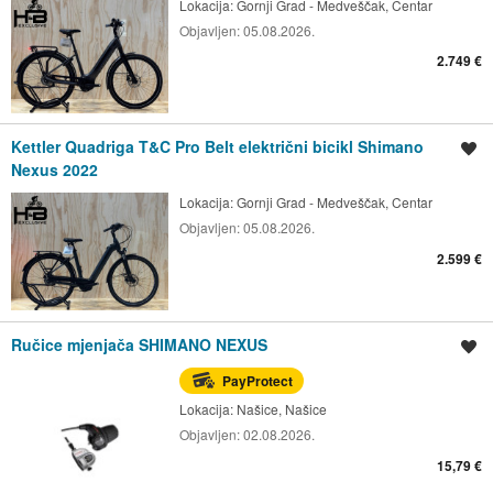
Lokacija:
Gornji Grad - Medveščak, Centar
Objavljen:
05.08.2026.
2.749 €
Kettler Quadriga T&C Pro Belt električni bicikl Shimano
Spremi oglas
Nexus 2022
Lokacija:
Gornji Grad - Medveščak, Centar
Objavljen:
05.08.2026.
2.599 €
Ručice mjenjača SHIMANO NEXUS
Spremi oglas
PayProtect
Lokacija:
Našice, Našice
Objavljen:
02.08.2026.
15,79 €