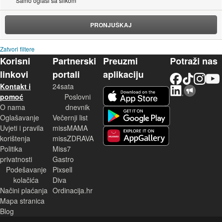
Samo oglasi sa slikom
PRONJUŠKAJ
Zatvori filtere
Korisni
Partnerski
Preuzmi
Potraži nas
linkovi
portali
aplikaciju
Facebook
TikTok
Instagram
YouTu
Kontakt i
24sata
LinkedIn
Njuškalo blog
iOS aplikacija
pomoć
Poslovni
O nama
dnevnik
Android aplikacija
Oglašavanje
Večernji list
Uvjeti i pravila
missMAMA
korištenja
missZDRAVA
Huawei aplikacija
Politika
Miss7
privatnosti
Gastro
Podešavanje
Pixsell
kolačića
Diva
Načini plaćanja
Ordinacija.hr
Mapa stranica
Blog