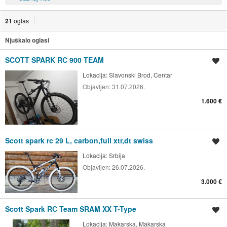
21
oglas
Njuškalo oglasi
SCOTT SPARK RC 900 TEAM
Spremi oglas
Lokacija:
Slavonski Brod, Centar
Objavljen:
31.07.2026.
1.600 €
Scott spark rc 29 L, carbon,full xtr,dt swiss
Spremi oglas
Lokacija:
Srbija
Objavljen:
26.07.2026.
3.000 €
Scott Spark RC Team SRAM XX T-Type
Spremi oglas
Lokacija:
Makarska, Makarska