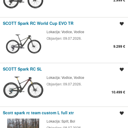
SCOTT Spark RC World Cup EVO TR
Spremi oglas
Lokacija:
Vodice, Vodice
Objavljen:
09.07.2026.
9.299 €
SCOTT Spark RC SL
Spremi oglas
Lokacija:
Vodice, Vodice
Objavljen:
09.07.2026.
10.499 €
Scott spark rc team custom L full xtr
Spremi oglas
Lokacija:
Split, Bol
Objavljen:
08.07.2026.