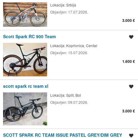
Lokacija:
Srbija
Objavljen:
17.07.2026.
3.000 €
Scott Spark RC 900 Team
Spremi oglas
Lokacija:
Koprivnica, Centar
Objavljen:
15.07.2026.
1.600 €
scott spark rc team xl
Spremi oglas
Lokacija:
Split, Bol
Objavljen:
09.07.2026.
3.000 €
SCOTT SPARK RC TEAM ISSUE PASTEL GREY/DIM GREY
Spremi oglas