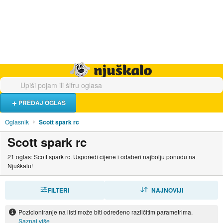
Hrana i piće
Turistički smještaj
Poslovi
Njuškalo naslovnica
PREDAJ OGLAS
Oglasnik
Scott spark rc
Scott spark rc
21 oglas: Scott spark rc. Usporedi cijene i odaberi najbolju ponudu na
Njuškalu!
FILTERI
SORTIRAJ
NAJNOVIJI
Pozicioniranje na listi može biti određeno različitim parametrima.
Saznaj više