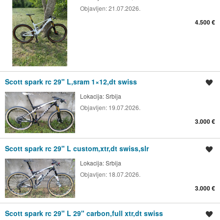
Objavljen:
21.07.2026.
4.500 €
Scott spark rc 29" L,sram 1×12,dt swiss
Spremi oglas
Lokacija:
Srbija
Objavljen:
19.07.2026.
3.000 €
Scott spark rc 29" L custom,xtr,dt swiss,slr
Spremi oglas
Lokacija:
Srbija
Objavljen:
18.07.2026.
3.000 €
Scott spark rc 29" L 29" carbon,full xtr,dt swiss
Spremi oglas