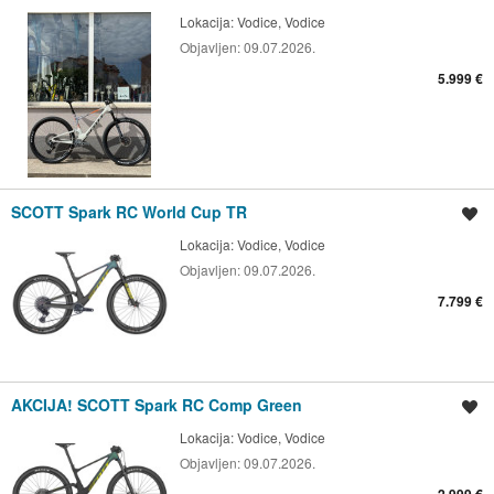
Lokacija:
Vodice, Vodice
Objavljen:
09.07.2026.
5.999 €
SCOTT Spark RC World Cup TR
Spremi oglas
Lokacija:
Vodice, Vodice
Objavljen:
09.07.2026.
7.799 €
AKCIJA! SCOTT Spark RC Comp Green
Spremi oglas
Lokacija:
Vodice, Vodice
Objavljen:
09.07.2026.
2.999 €