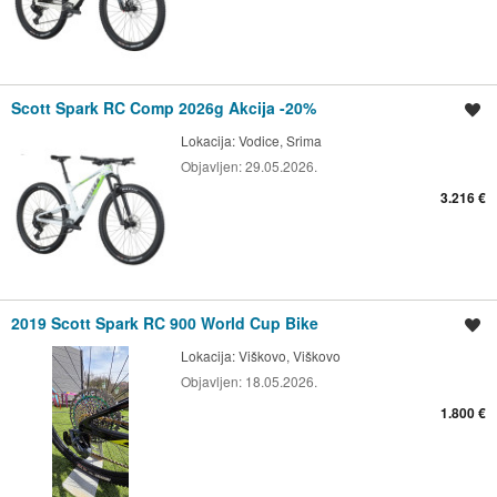
Scott Spark RC Comp 2026g Akcija -20%
Spremi oglas
Lokacija:
Vodice, Srima
Objavljen:
29.05.2026.
3.216 €
2019 Scott Spark RC 900 World Cup Bike
Spremi oglas
Lokacija:
Viškovo, Viškovo
Objavljen:
18.05.2026.
1.800 €