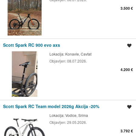
3.500 €
Scott Spark RC 900 evo axs
Spremi oglas
Lokacija:
Konavle, Cavtat
Objavljen:
08.07.2026.
4.200 €
Scott Spark RC Team model 2026g Akcija -20%
Spremi oglas
Lokacija:
Vodice, Srima
Objavljen:
29.05.2026.
3.792 €