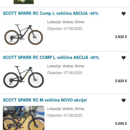
SCOTT SPARK RC Comp L veličina AKCIJA -40%
Spremi oglas
Lokacija:
Vodice, Srima
Objavljen:
07.08.2025.
2.820 €
SCOTT SPARK RC COMP L veličina AKCIJA -40%
Spremi oglas
Lokacija:
Vodice, Srima
Objavljen:
07.08.2025.
2.820 €
SCOTT SPARK RC M veličina NOVO akcija!
Spremi oglas
Lokacija:
Vodice, Srima
Objavljen:
07.08.2025.
5.000 €