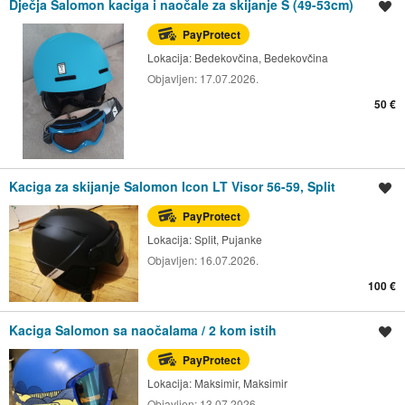
Dječja Salomon kaciga i naočale za skijanje S (49-53cm)
Spremi oglas
PayProtect
Lokacija:
Bedekovčina, Bedekovčina
Objavljen:
17.07.2026.
50 €
Kaciga za skijanje Salomon Icon LT Visor 56-59, Split
Spremi oglas
PayProtect
Lokacija:
Split, Pujanke
Objavljen:
16.07.2026.
100 €
Kaciga Salomon sa naočalama / 2 kom istih
Spremi oglas
PayProtect
Lokacija:
Maksimir, Maksimir
Objavljen:
13.07.2026.