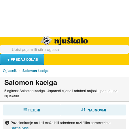
Hrana i piće
Turistički smještaj
Poslovi
Njuškalo naslovnica
PREDAJ OGLAS
Oglasnik
Salomon kaciga
Salomon kaciga
5 oglasa: Salomon kaciga. Usporedi cijene i odaberi najbolju ponudu na
Njuškalu!
FILTERI
SORTIRAJ
NAJNOVIJI
Pozicioniranje na listi može biti određeno različitim parametrima.
Saznaj više