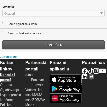
Lokacija
Odaberi
Samo oglasi sa slikom
Samo oglasi webshopova
PRONJUŠKAJ
Zatvori filtere
Korisni
Partnerski
Preuzmi
Potraži nas
linkovi
portali
aplikaciju
Facebook
TikTok
Instagram
YouTu
Kontakt i
24sata
LinkedIn
Njuškalo blog
iOS aplikacija
pomoć
Poslovni
O nama
dnevnik
Android aplikacija
Oglašavanje
Večernji list
Uvjeti i pravila
missMAMA
korištenja
missZDRAVA
Huawei aplikacija
Politika
Miss7