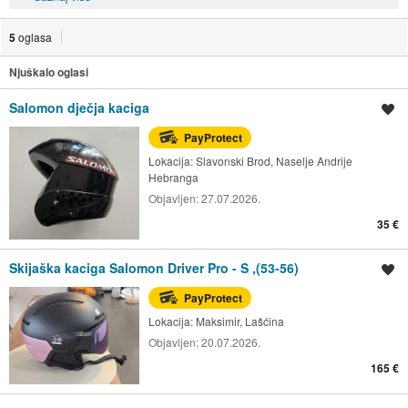
5
oglasa
Njuškalo oglasi
Salomon dječja kaciga
Spremi oglas
PayProtect
Lokacija:
Slavonski Brod, Naselje Andrije
Hebranga
Objavljen:
27.07.2026.
35 €
Skijaška kaciga Salomon Driver Pro - S ,(53-56)
Spremi oglas
PayProtect
Lokacija:
Maksimir, Lašćina
Objavljen:
20.07.2026.
165 €