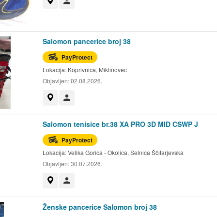
Prikaži na mapi
Korisnik nije trgovac
Salomon pancerice broj 38
PayProtect
Lokacija:
Koprivnica, Miklinovec
Objavljen:
02.08.2026.
Prikaži na mapi
Korisnik nije trgovac
Salomon tenisice br.38 XA PRO 3D MID CSWP J
PayProtect
Lokacija:
Velika Gorica - Okolica, Selnica Ščitarjevska
Objavljen:
30.07.2026.
Prikaži na mapi
Korisnik nije trgovac
Ženske pancerice Salomon broj 38