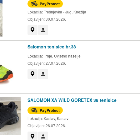
PayProtect
Lokacija:
Trešnjevka - Jug, Knežija
Objavljen:
30.07.2026.
Prikaži na mapi
Korisnik nije trgovac
Salomon tenisice br.38
Lokacija:
Trnje, Cvjetno naselje
Objavljen:
27.07.2026.
Prikaži na mapi
Korisnik nije trgovac
SALOMON XA WILD GORETEX 38 tenisice
PayProtect
Lokacija:
Kastav, Kastav
Objavljen:
26.07.2026.
Prikaži na mapi
Korisnik nije trgovac