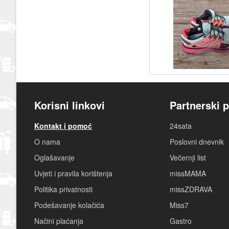
Korisni linkovi
Partnerski p
Kontakt i pomoć
24sata
O nama
Poslovni dnevnik
Oglašavanje
Večernji list
Uvjeti i pravila korištenja
missMAMA
Politika privatnosti
missZDRAVA
Podešavanje kolačića
Miss7
Načini plaćanja
Gastro