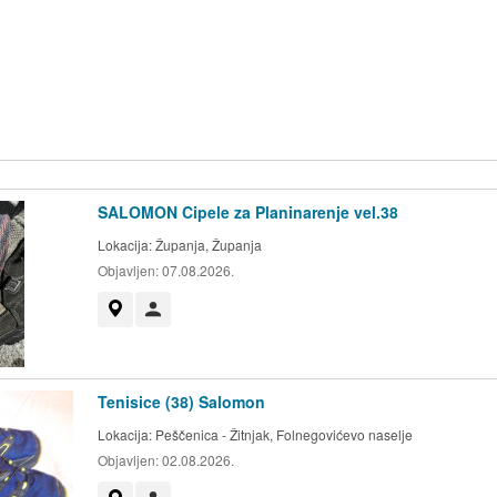
SALOMON Cipele za Planinarenje vel.38
Lokacija:
Županja, Županja
Objavljen:
07.08.2026.
Prikaži na mapi
Korisnik nije trgovac
Tenisice (38) Salomon
Lokacija:
Peščenica - Žitnjak, Folnegovićevo naselje
Objavljen:
02.08.2026.