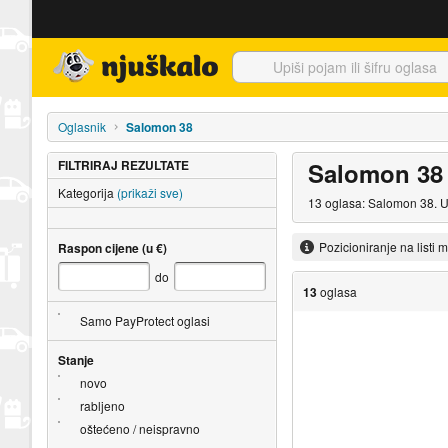
Njuškalo naslovnica
Oglasnik
Salomon 38
FILTRIRAJ REZULTATE
Salomon 38
Kategorija
(prikaži sve)
13 oglasa: Salomon 38. U
Pozicioniranje na listi 
Raspon cijene (u €)
do
13
oglasa
Samo PayProtect oglasi
Stanje
novo
rabljeno
oštećeno / neispravno