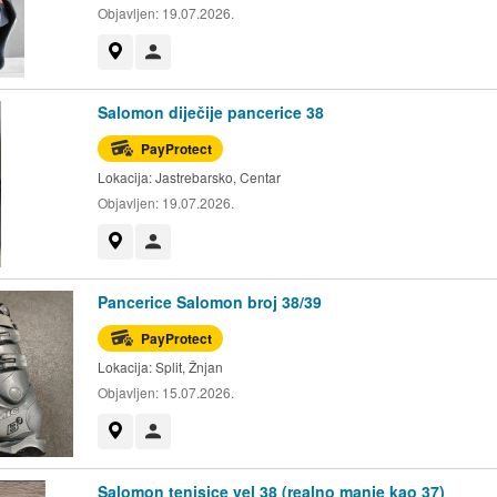
Objavljen:
19.07.2026.
Prikaži na mapi
Korisnik nije trgovac
Salomon diječije pancerice 38
PayProtect
Lokacija:
Jastrebarsko, Centar
Objavljen:
19.07.2026.
Prikaži na mapi
Korisnik nije trgovac
Pancerice Salomon broj 38/39
PayProtect
Lokacija:
Split, Žnjan
Objavljen:
15.07.2026.
Prikaži na mapi
Korisnik nije trgovac
Salomon tenisice vel 38 (realno manje kao 37)