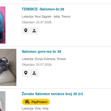
TENISICE -Salomon-br.38
Lokacija:
Novi Zagreb - Istok, Travno
Objavljen:
22.07.2026.
Prikaži na mapi
Korisnik nije trgovac
Salomon gore-tex br 38
Lokacija:
Donja Dubrava, Trnava
Objavljen:
20.07.2026.
Prikaži na mapi
Korisnik nije trgovac
Ženske Salomon tenisice broj 38 2/3
PayProtect
Lokacija:
Virje, Virje