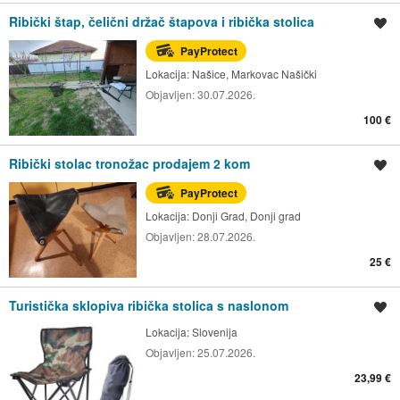
Ribički štap, čelični držač štapova i ribička stolica
Spremi oglas
PayProtect
Lokacija:
Našice, Markovac Našički
Objavljen:
30.07.2026.
100 €
Ribički stolac tronožac prodajem 2 kom
Spremi oglas
PayProtect
Lokacija:
Donji Grad, Donji grad
Objavljen:
28.07.2026.
25 €
Turistička sklopiva ribička stolica s naslonom
Spremi oglas
Lokacija:
Slovenija
Objavljen:
25.07.2026.
23,99 €