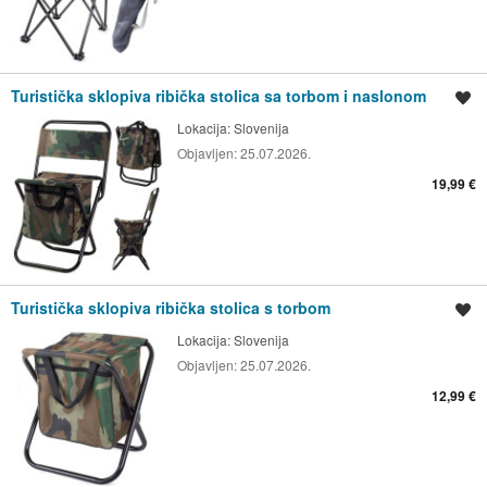
Turistička sklopiva ribička stolica sa torbom i naslonom
Spremi oglas
Lokacija:
Slovenija
Objavljen:
25.07.2026.
19,99 €
Turistička sklopiva ribička stolica s torbom
Spremi oglas
Lokacija:
Slovenija
Objavljen:
25.07.2026.
12,99 €