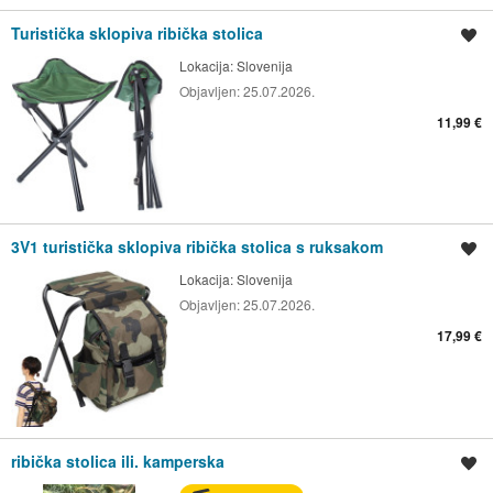
Turistička sklopiva ribička stolica
Spremi oglas
Lokacija:
Slovenija
Objavljen:
25.07.2026.
11,99 €
3V1 turistička sklopiva ribička stolica s ruksakom
Spremi oglas
Lokacija:
Slovenija
Objavljen:
25.07.2026.
17,99 €
ribička stolica ili. kamperska
Spremi oglas