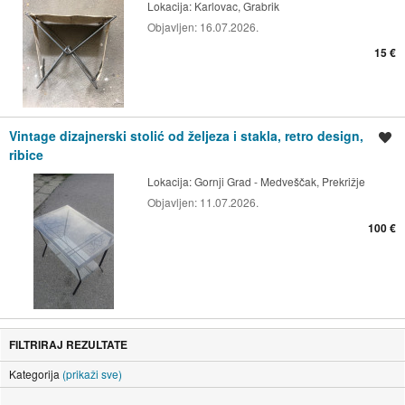
Lokacija:
Karlovac, Grabrik
Objavljen:
16.07.2026.
15 €
Vintage dizajnerski stolić od željeza i stakla, retro design,
Spremi oglas
ribice
Lokacija:
Gornji Grad - Medveščak, Prekrižje
Objavljen:
11.07.2026.
100 €
FILTRIRAJ REZULTATE
Kategorija
(prikaži sve)