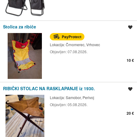
Stolica za ribiče
Spremi oglas
PayProtect
Lokacija:
Črnomerec, Vrhovec
Objavljen:
07.08.2026.
10 €
RIBIČKI STOLAC NA RASKLAPANJE iz 1930.
Spremi oglas
Lokacija:
Samobor, Perivoj
Objavljen:
05.08.2026.
20 €