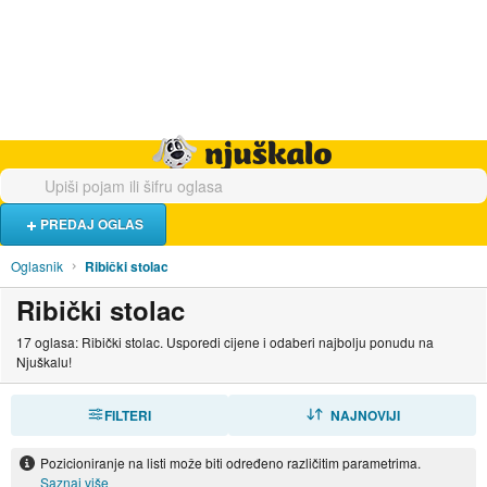
Hrana i piće
Turistički smještaj
Poslovi
Njuškalo naslovnica
PREDAJ OGLAS
Oglasnik
Ribički stolac
Ribički stolac
17 oglasa: Ribički stolac. Usporedi cijene i odaberi najbolju ponudu na
Njuškalu!
FILTERI
SORTIRAJ
NAJNOVIJI
Pozicioniranje na listi može biti određeno različitim parametrima.
Saznaj više