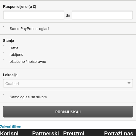
Raspon cijene (u €)
do
Samo PayProtect oglasi
Stanje
novo
rabljeno
oštećeno / neispravno
Lokacija
Odaberi
Samo oglasi sa slikom
PRONJUŠKAJ
Zatvori filtere
Korisni
Partnerski
Preuzmi
Potraži nas