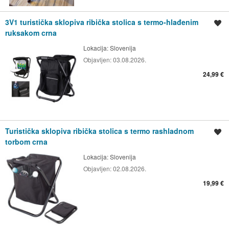
3V1 turistička sklopiva ribička stolica s termo-hlađenim
Spremi oglas
ruksakom crna
Lokacija:
Slovenija
Objavljen:
03.08.2026.
24,99 €
Turistička sklopiva ribička stolica s termo rashladnom
Spremi oglas
torbom crna
Lokacija:
Slovenija
Objavljen:
02.08.2026.
19,99 €