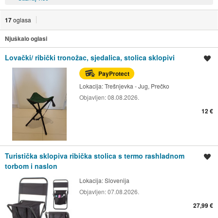
17
oglasa
Njuškalo oglasi
Lovački/ ribički tronožac, sjedalica, stolica sklopivi
Spremi oglas
PayProtect
Lokacija:
Trešnjevka - Jug, Prečko
Objavljen:
08.08.2026.
12 €
Turistička sklopiva ribička stolica s termo rashladnom
Spremi oglas
torbom i naslon
Lokacija:
Slovenija
Objavljen:
07.08.2026.
27,99 €