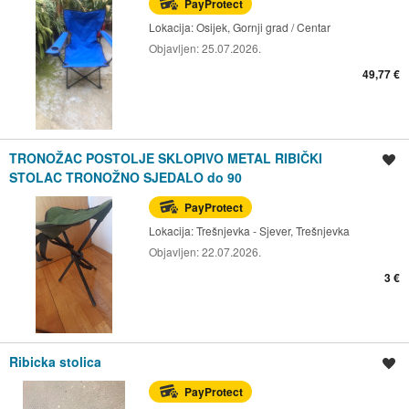
PayProtect
Lokacija:
Osijek, Gornji grad / Centar
Objavljen:
25.07.2026.
49,77 €
TRONOŽAC POSTOLJE SKLOPIVO METAL RIBIČKI
Spremi oglas
STOLAC TRONOŽNO SJEDALO do 90
PayProtect
Lokacija:
Trešnjevka - Sjever, Trešnjevka
Objavljen:
22.07.2026.
3 €
Ribicka stolica
Spremi oglas
PayProtect