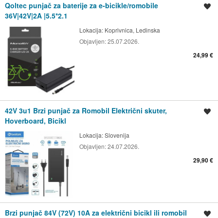
Qoltec punjač za baterije za e-bicikle/romobile
Spremi oglas
36V|42V|2A |5.5*2.1
Lokacija:
Koprivnica, Ledinska
Objavljen:
25.07.2026.
24,99 €
42V 3u1 Brzi punjač za Romobil Električni skuter,
Spremi oglas
Hoverboard, Bicikl
Lokacija:
Slovenija
Objavljen:
24.07.2026.
29,90 €
Brzi punjač 84V (72V) 10A za električni bicikl ili romobil
Spremi oglas