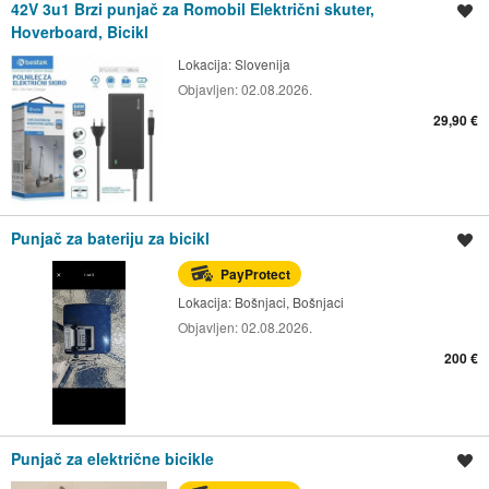
42V 3u1 Brzi punjač za Romobil Električni skuter,
Spremi oglas
Hoverboard, Bicikl
Lokacija:
Slovenija
Objavljen:
02.08.2026.
29,90 €
Punjač za bateriju za bicikl
Spremi oglas
PayProtect
Lokacija:
Bošnjaci, Bošnjaci
Objavljen:
02.08.2026.
200 €
Punjač za električne bicikle
Spremi oglas