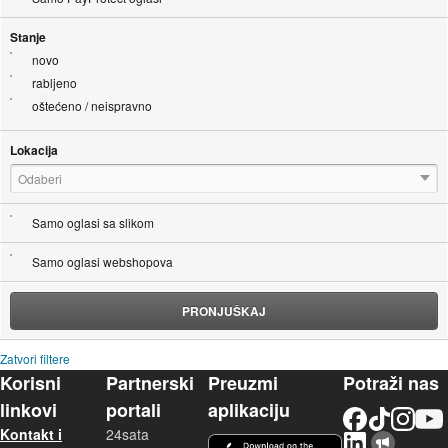
Stanje
novo
rabljeno
oštećeno / neispravno
Lokacija
Odaberi
Samo oglasi sa slikom
Samo oglasi webshopova
PRONJUŠKAJ
Zatvori filtere
Korisni
Partnerski
Preuzmi
Potraži nas
linkovi
portali
aplikaciju
Facebook
TikTok
Instagram
YouTu
Kontakt i
24sata
LinkedIn
Njuškalo blog
iOS aplikacija