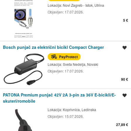
Lokacija:
Novi Zagreb - Istok, Utrina
Objavljen:
17.07.2026.
5 €
Bosch punjač za električni bicikl Compact Charger
Spremi oglas
PayProtect
Lokacija:
Sveta Nedelja, Novaki
Objavljen:
17.07.2026.
90 €
PATONA Premium punjač 42V 2A 3-pin za 36V E-bicikli/E-
Spremi oglas
skuteri/romobile
Lokacija:
Koprivnica, Ledinska
Objavljen:
15.07.2026.
27,89 €