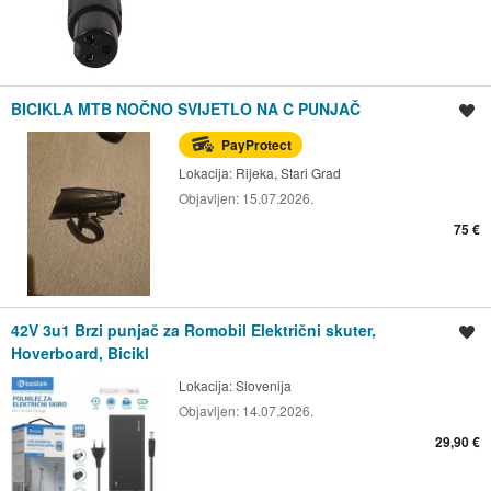
BICIKLA MTB NOČNO SVIJETLO NA C PUNJAČ
Spremi oglas
PayProtect
Lokacija:
Rijeka, Stari Grad
Objavljen:
15.07.2026.
75 €
42V 3u1 Brzi punjač za Romobil Električni skuter,
Spremi oglas
Hoverboard, Bicikl
Lokacija:
Slovenija
Objavljen:
14.07.2026.
29,90 €