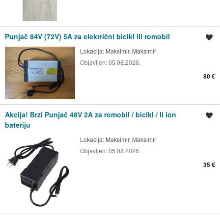
Punjač 84V (72V) 5A za električni bicikl ili romobil
Spremi oglas
Lokacija:
Maksimir, Maksimir
Objavljen:
05.08.2026.
80 €
Akcija! Brzi Punjač 48V 2A za romobil / bicikl / li ion
Spremi oglas
bateriju
Lokacija:
Maksimir, Maksimir
Objavljen:
05.08.2026.
35 €