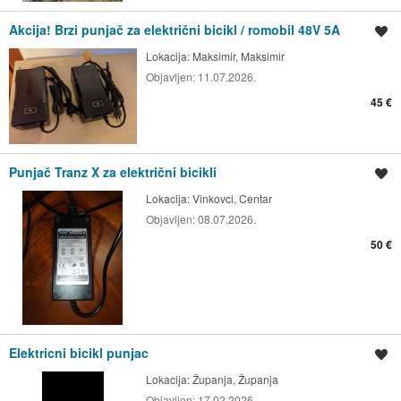
Akcija! Brzi punjač za električni bicikl / romobil 48V 5A
Spremi oglas
Lokacija:
Maksimir, Maksimir
Objavljen:
11.07.2026.
45 €
Punjač Tranz X za električni bicikli
Spremi oglas
Lokacija:
Vinkovci, Centar
Objavljen:
08.07.2026.
50 €
Elektricni bicikl punjac
Spremi oglas
Lokacija:
Županja, Županja
Objavljen:
17.02.2026.