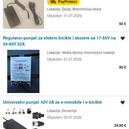
PayProtect
Lokacija:
Zadar, Branimirova obala
Objavljen:
31.07.2026.
60 €
Regulator-punjač za elektro bicikle i skutere sa 17-55V na
Spremi oglas
24-85V 22A
Lokacija:
Velika Gorica, Kromosovo naselje
Objavljen:
31.07.2026.
90 €
Univerzalni punjač 42V 2A za e-romobile i e-bicikle
Spremi oglas
Lokacija:
Slovenija
Objavljen:
30.07.2026.
29,90 €