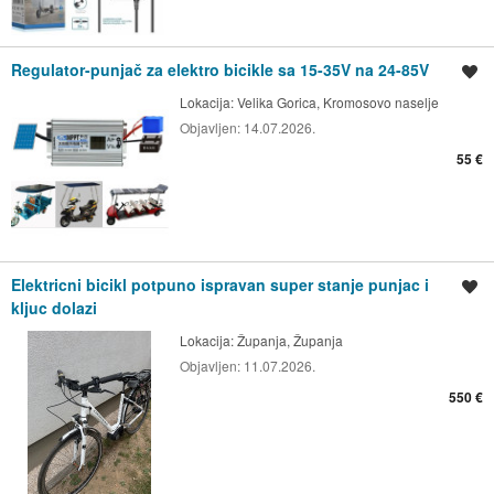
Regulator-punjač za elektro bicikle sa 15-35V na 24-85V
Spremi oglas
Lokacija:
Velika Gorica, Kromosovo naselje
Objavljen:
14.07.2026.
55 €
Elektricni bicikl potpuno ispravan super stanje punjac i
Spremi oglas
kljuc dolazi
Lokacija:
Županja, Županja
Objavljen:
11.07.2026.
550 €