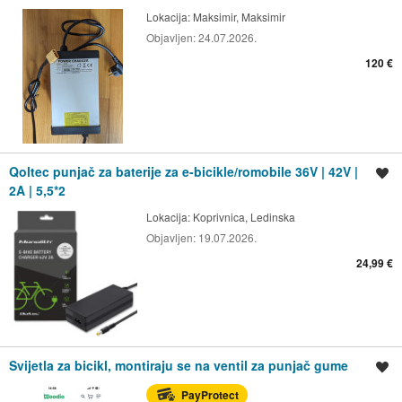
Lokacija:
Maksimir, Maksimir
Objavljen:
24.07.2026.
120 €
Qoltec punjač za baterije za e-bicikle/romobile 36V | 42V |
Spremi oglas
2A | 5,5*2
Lokacija:
Koprivnica, Ledinska
Objavljen:
19.07.2026.
24,99 €
Svijetla za bicikl, montiraju se na ventil za punjač gume
Spremi oglas
PayProtect