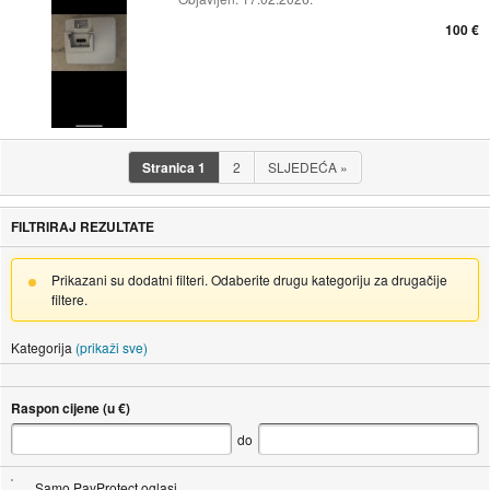
100 €
Stranica
1
2
SLJEDEĆA
»
FILTRIRAJ REZULTATE
Prikazani su dodatni filteri. Odaberite drugu kategoriju za drugačije
filtere.
Kategorija
(prikaži sve)
Raspon cijene (u €)
do
Samo PayProtect oglasi