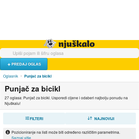
Hrana i piće
Turistički smještaj
Poslovi
Njuškalo naslovnica
PREDAJ OGLAS
Oglasnik
Punjač za bicikl
Punjač za bicikl
27 oglasa: Punjač za bicikl. Usporedi cijene i odaberi najbolju ponudu na
Njuškalu!
FILTERI
SORTIRAJ
NAJNOVIJI
Pozicioniranje na listi može biti određeno različitim parametrima.
Saznaj više