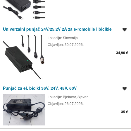
Univerzalni punjač 24V/25.2V 2A za e-romobile i bicikle
Spremi oglas
Lokacija:
Slovenija
Objavljen:
30.07.2026.
34,90 €
Punjač za el. bicikl 36V, 24V, 48V, 60V
Spremi oglas
Lokacija:
Bjelovar, Sjever
Objavljen:
26.07.2026.
35 €