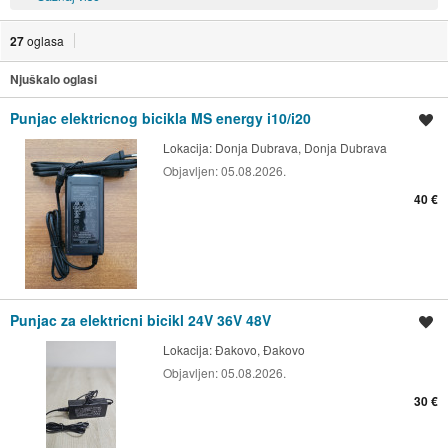
27
oglasa
Njuškalo oglasi
Punjac elektricnog bicikla MS energy i10/i20
Spremi oglas
Lokacija:
Donja Dubrava, Donja Dubrava
Objavljen:
05.08.2026.
40 €
Punjac za elektricni bicikl 24V 36V 48V
Spremi oglas
Lokacija:
Đakovo, Đakovo
Objavljen:
05.08.2026.
30 €