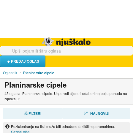
Hrana i piće
Turistički smještaj
Poslovi
Njuškalo naslovnica
PREDAJ OGLAS
Oglasnik
Planinarske cipele
Planinarske cipele
43 oglasa: Planinarske cipele. Usporedi cijene i odaberi najbolju ponudu na
Njuškalu!
FILTERI
SORTIRAJ
NAJNOVIJI
Pozicioniranje na listi može biti određeno različitim parametrima.
Saznaj više