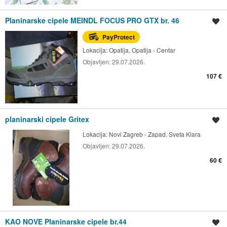
Planinarske cipele MEINDL FOCUS PRO GTX br. 46
Spremi oglas
PayProtect
Lokacija:
Opatija, Opatija - Centar
Objavljen:
29.07.2026.
107 €
planinarski cipele Gritex
Spremi oglas
Lokacija:
Novi Zagreb - Zapad, Sveta Klara
Objavljen:
29.07.2026.
60 €
KAO NOVE Planinarske cipele br.44
Spremi oglas