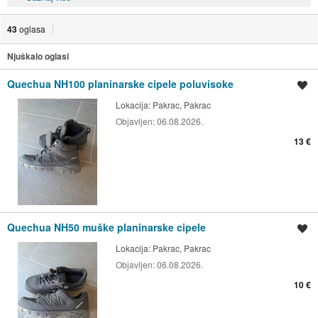
43
oglasa
Njuškalo oglasi
Quechua NH100 planinarske cipele poluvisoke
Spremi oglas
Lokacija:
Pakrac, Pakrac
Objavljen:
06.08.2026.
13 €
Quechua NH50 muške planinarske cipele
Spremi oglas
Lokacija:
Pakrac, Pakrac
Objavljen:
06.08.2026.
10 €