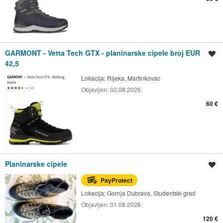
GARMONT - Vetta Tech GTX - planinarske cipele broj EUR
Spremi oglas
42,5
Lokacija:
Rijeka, Martinkovac
Objavljen:
02.08.2026.
60 €
Planinarske cipele
Spremi oglas
PayProtect
Lokacija:
Gornja Dubrava, Studentski grad
Objavljen:
01.08.2026.
120 €