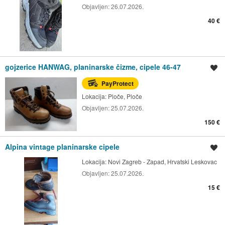
Objavljen:
26.07.2026.
40 €
gojzerice HANWAG, planinarske čizme, cipele 46-47
Spremi oglas
PayProtect
Lokacija:
Ploče, Ploče
Objavljen:
25.07.2026.
150 €
Alpina vintage planinarske cipele
Spremi oglas
Lokacija:
Novi Zagreb - Zapad, Hrvatski Leskovac
Objavljen:
25.07.2026.
15 €