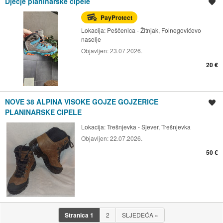
Dječje planinarske cipele
Spremi oglas
PayProtect
Lokacija:
Peščenica - Žitnjak, Folnegovićevo
naselje
Objavljen:
23.07.2026.
20 €
NOVE 38 ALPINA VISOKE GOJZE GOJZERICE
Spremi oglas
PLANINARSKE CIPELE
Lokacija:
Trešnjevka - Sjever, Trešnjevka
Objavljen:
22.07.2026.
50 €
Stranica
1
2
SLJEDEĆA
»