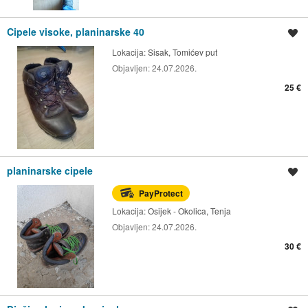
Cipele visoke, planinarske 40
Spremi oglas
Lokacija:
Sisak, Tomićev put
Objavljen:
24.07.2026.
25 €
planinarske cipele
Spremi oglas
PayProtect
Lokacija:
Osijek - Okolica, Tenja
Objavljen:
24.07.2026.
30 €