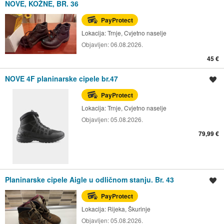
NOVE, KOŽNE, BR. 36
PayProtect
Lokacija:
Trnje, Cvjetno naselje
Objavljen:
06.08.2026.
45 €
NOVE 4F planinarske cipele br.47
Spremi oglas
PayProtect
Lokacija:
Trnje, Cvjetno naselje
Objavljen:
05.08.2026.
79,99 €
Planinarske cipele Aigle u odličnom stanju. Br. 43
Spremi oglas
PayProtect
Lokacija:
Rijeka, Škurinje
Objavljen:
05.08.2026.