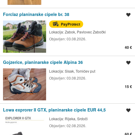
Forclaz planinarske cipele br. 38
Spremi oglas
PayProtect
Lokacija:
Zabok, Pavlovec Zabočki
Objavljen:
03.08.2026.
40 €
Gojzerice, planinarske cipele Alpina 36
Spremi oglas
Lokacija:
Sisak, Tomićev put
Objavljen:
03.08.2026.
15 €
Lowa exprorer II GTX, planinarske cipele EUR 44,5
Spremi oglas
Lokacija:
Rijeka, Srdoči
Objavljen:
02.08.2026.
60 €