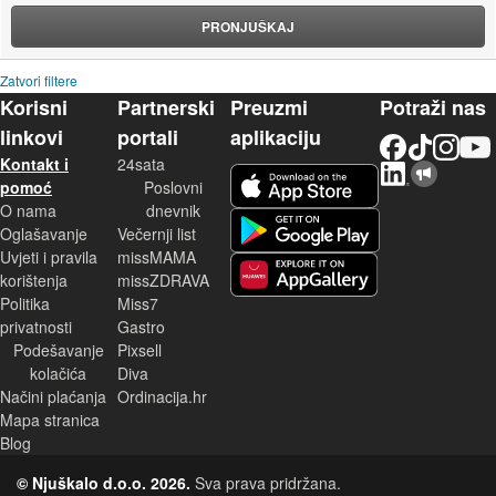
PRONJUŠKAJ
Zatvori filtere
Korisni
Partnerski
Preuzmi
Potraži nas
linkovi
portali
aplikaciju
Facebook
TikTok
Instagram
YouTu
Kontakt i
24sata
LinkedIn
Njuškalo blog
iOS aplikacija
pomoć
Poslovni
O nama
dnevnik
Android aplikacija
Oglašavanje
Večernji list
Uvjeti i pravila
missMAMA
korištenja
missZDRAVA
Huawei aplikacija
Politika
Miss7
privatnosti
Gastro
Podešavanje
Pixsell
kolačića
Diva
Načini plaćanja
Ordinacija.hr
Mapa stranica
Blog
© Njuškalo d.o.o. 2026.
Sva prava pridržana.