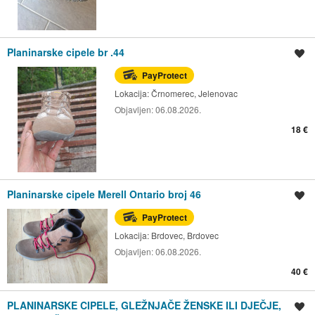
Planinarske cipele br .44
Spremi oglas
PayProtect
Lokacija:
Črnomerec, Jelenovac
Objavljen:
06.08.2026.
18 €
Planinarske cipele Merell Ontario broj 46
Spremi oglas
PayProtect
Lokacija:
Brdovec, Brdovec
Objavljen:
06.08.2026.
40 €
PLANINARSKE CIPELE, GLEŽNJAČE ŽENSKE ILI DJEČJE,
Spremi oglas