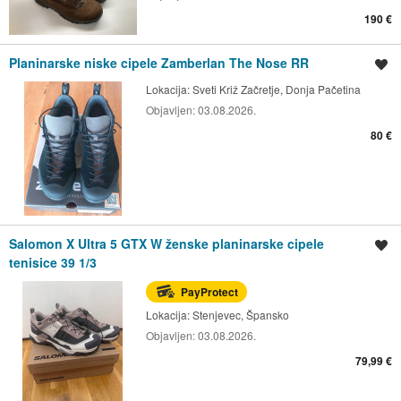
190 €
Planinarske niske cipele Zamberlan The Nose RR
Spremi oglas
Lokacija:
Sveti Križ Začretje, Donja Pačetina
Objavljen:
03.08.2026.
80 €
Salomon X Ultra 5 GTX W ženske planinarske cipele
Spremi oglas
tenisice 39 1/3
PayProtect
Lokacija:
Stenjevec, Špansko
Objavljen:
03.08.2026.
79,99 €