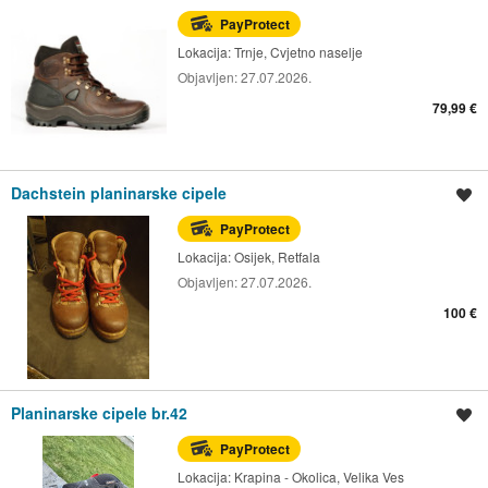
PayProtect
Lokacija:
Trnje, Cvjetno naselje
Objavljen:
27.07.2026.
79,99 €
Dachstein planinarske cipele
Spremi oglas
PayProtect
Lokacija:
Osijek, Retfala
Objavljen:
27.07.2026.
100 €
Planinarske cipele br.42
Spremi oglas
PayProtect
Lokacija:
Krapina - Okolica, Velika Ves