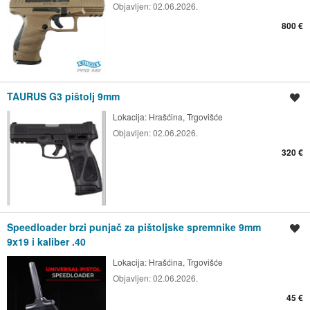
Objavljen:
02.06.2026.
800 €
TAURUS G3 pištolj 9mm
Spremi oglas
Lokacija:
Hrašćina, Trgovišće
Objavljen:
02.06.2026.
320 €
Speedloader brzi punjač za pištoljske spremnike 9mm
Spremi oglas
9x19 i kaliber .40
Lokacija:
Hrašćina, Trgovišće
Objavljen:
02.06.2026.
45 €