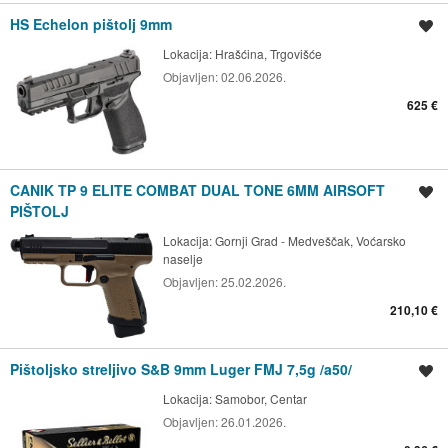
HS Echelon pištolj 9mm
Spremi oglas
Lokacija:
Hrašćina, Trgovišće
Objavljen:
02.06.2026.
625 €
CANIK TP 9 ELITE COMBAT DUAL TONE 6MM AIRSOFT
Spremi oglas
PIŠTOLJ
Lokacija:
Gornji Grad - Medveščak, Voćarsko
naselje
Objavljen:
25.02.2026.
210,10 €
Pištoljsko streljivo S&B 9mm Luger FMJ 7,5g /a50/
Spremi oglas
Lokacija:
Samobor, Centar
Objavljen:
26.01.2026.