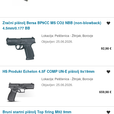
Zračni pištolj Bersa BP9CC MS CO2 NBB (non-blowback)
Spremi oglas
4.5mm/0.177 BB
Lokacija:
Peščenica - Žitnjak, Borovje
Objavljen:
25.06.2026.
92,98 €
HS Produkt Echelon 4.5F COMP UN-E pištolj 9x19mm
Spremi oglas
Lokacija:
Peščenica - Žitnjak, Borovje
Objavljen:
25.06.2026.
659,98 €
Bruni startni pištolj Top firing M92 9mm
Spremi oglas