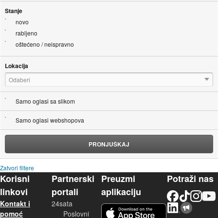
Stanje
novo
rabljeno
oštećeno / neispravno
Lokacija
Odaberi
Samo oglasi sa slikom
Samo oglasi webshopova
PRONJUŠKAJ
Zatvori filtere
Korisni
Partnerski
Preuzmi
Potraži nas
linkovi
portali
aplikaciju
Facebook
TikTok
Instagram
YouTu
Kontakt i
24sata
LinkedIn
Njuškalo blog
iOS aplikacija
pomoć
Poslovni