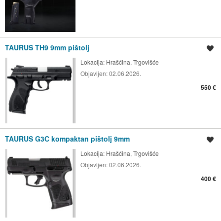
TAURUS TH9 9mm pištolj
Spremi oglas
Lokacija:
Hrašćina, Trgovišće
Objavljen:
02.06.2026.
550 €
TAURUS G3C kompaktan pištolj 9mm
Spremi oglas
Lokacija:
Hrašćina, Trgovišće
Objavljen:
02.06.2026.
400 €