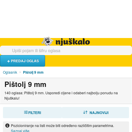
Hrana i piće
Turistički smještaj
Poslovi
Njuškalo naslovnica
PREDAJ OGLAS
Oglasnik
Pištolj 9 mm
Pištolj 9 mm
140 oglasa: Pištolj 9 mm. Usporedi cijene i odaberi najbolju ponudu na
Njuškalu!
FILTERI
SORTIRAJ
NAJNOVIJI
Pozicioniranje na listi može biti određeno različitim parametrima.
Saznaj više