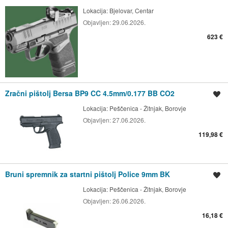
Lokacija:
Bjelovar, Centar
Objavljen:
29.06.2026.
623 €
Zračni pištolj Bersa BP9 CC 4.5mm/0.177 BB CO2
Spremi oglas
Lokacija:
Peščenica - Žitnjak, Borovje
Objavljen:
27.06.2026.
119,98 €
Bruni spremnik za startni pištolj Police 9mm BK
Spremi oglas
Lokacija:
Peščenica - Žitnjak, Borovje
Objavljen:
26.06.2026.
16,18 €