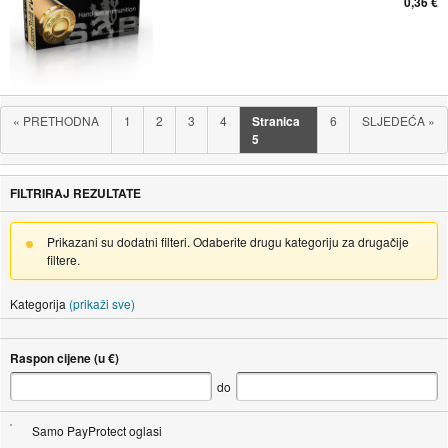
0,36 €
«
PRETHODNA
1
2
3
4
Stranica
6
SLJEDEĆA
»
5
FILTRIRAJ REZULTATE
Prikazani su dodatni filteri. Odaberite drugu kategoriju za drugačije
filtere.
Kategorija
(prikaži sve)
Raspon cijene (u €)
do
Samo PayProtect oglasi