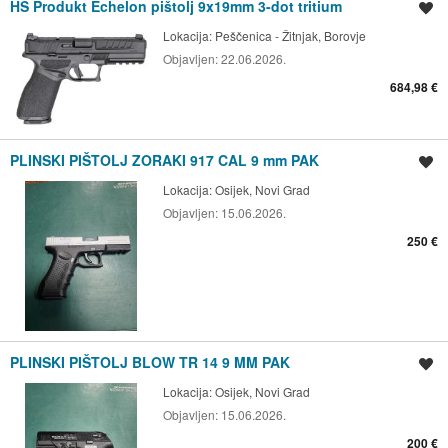
HS Produkt Echelon pištolj 9x19mm 3-dot tritium
Spremi oglas
Lokacija:
Peščenica - Žitnjak, Borovje
Objavljen:
22.06.2026.
684,98 €
PLINSKI PIŠTOLJ ZORAKI 917 CAL 9 mm PAK
Spremi oglas
Lokacija:
Osijek, Novi Grad
Objavljen:
15.06.2026.
250 €
PLINSKI PIŠTOLJ BLOW TR 14 9 MM PAK
Spremi oglas
Lokacija:
Osijek, Novi Grad
Objavljen:
15.06.2026.
200 €