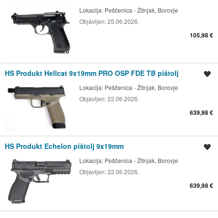
Lokacija:
Peščenica - Žitnjak, Borovje
Objavljen:
25.06.2026.
105,98 €
HS Produkt Hellcat 9x19mm PRO OSP FDE TB pištolj
Spremi oglas
Lokacija:
Peščenica - Žitnjak, Borovje
Objavljen:
22.06.2026.
639,98 €
HS Produkt Echelon pištolj 9x19mm
Spremi oglas
Lokacija:
Peščenica - Žitnjak, Borovje
Objavljen:
22.06.2026.
639,98 €