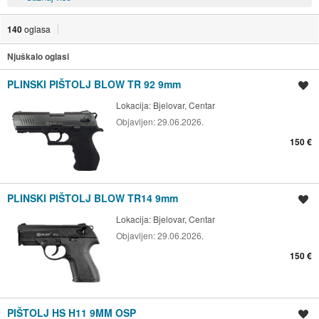
140
oglasa
Njuškalo oglasi
PLINSKI PIŠTOLJ BLOW TR 92 9mm
Spremi oglas
Lokacija:
Bjelovar, Centar
Objavljen:
29.06.2026.
150 €
PLINSKI PIŠTOLJ BLOW TR14 9mm
Spremi oglas
Lokacija:
Bjelovar, Centar
Objavljen:
29.06.2026.
150 €
PIŠTOLJ HS H11 9MM OSP
Spremi oglas