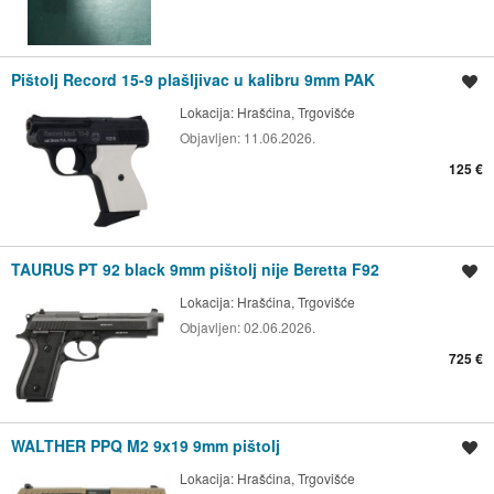
Pištolj Record 15-9 plašljivac u kalibru 9mm PAK
Spremi oglas
Lokacija:
Hrašćina, Trgovišće
Objavljen:
11.06.2026.
125 €
TAURUS PT 92 black 9mm pištolj nije Beretta F92
Spremi oglas
Lokacija:
Hrašćina, Trgovišće
Objavljen:
02.06.2026.
725 €
WALTHER PPQ M2 9x19 9mm pištolj
Spremi oglas
Lokacija:
Hrašćina, Trgovišće