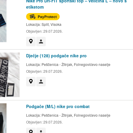
Nike Pro Dri-FIT sportski top – veličina L – novo s
etiketom
PayProtect
Lokacija:
Split, Visoka
Objavljen:
29.07.2026.
Prikaži na mapi
Korisnik nije trgovac
Dječje (128) podgače nike pro
Lokacija:
Peščenica - Žitnjak, Folnegovićevo naselje
Objavljen:
29.07.2026.
Prikaži na mapi
Korisnik nije trgovac
Podgače (M/L) nike pro combat
Lokacija:
Peščenica - Žitnjak, Folnegovićevo naselje
Objavljen:
29.07.2026.
Prikaži na mapi
Korisnik nije trgovac