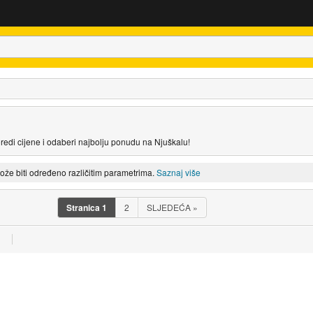
redi cijene i odaberi najbolju ponudu na Njuškalu!
može biti određeno različitim parametrima.
Saznaj više
Stranica
1
2
SLJEDEĆA
»