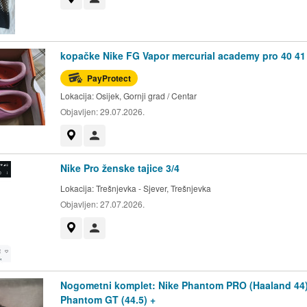
kopačke Nike FG Vapor mercurial academy pro 40 41
PayProtect
Lokacija:
Osijek, Gornji grad / Centar
Objavljen:
29.07.2026.
Prikaži na mapi
Korisnik nije trgovac
Nike Pro ženske tajice 3/4
Lokacija:
Trešnjevka - Sjever, Trešnjevka
Objavljen:
27.07.2026.
Prikaži na mapi
Korisnik nije trgovac
Nogometni komplet: Nike Phantom PRO (Haaland 44)
Phantom GT (44.5) +