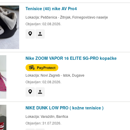
Tenisice (40) nike AV Pro4
Lokacija:
Peščenica - Žitnjak, Folnegovićevo naselje
Objavljen:
02.08.2026.
Prikaži na mapi
Korisnik nije trgovac
Nike ZOOM VAPOR 16 ELITE SG-PRO kopačke
PayProtect
Lokacija:
Novi Zagreb - Istok, Dugave
Objavljen:
02.08.2026.
Prikaži na mapi
Korisnik nije trgovac
NIKE DUNK LOW PRO ( kožne tenisice )
Lokacija:
Varaždin, Banfica
Objavljen:
31.07.2026.