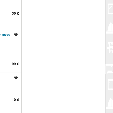
30 €
o nove
Spremi oglas
99 €
Spremi oglas
10 €