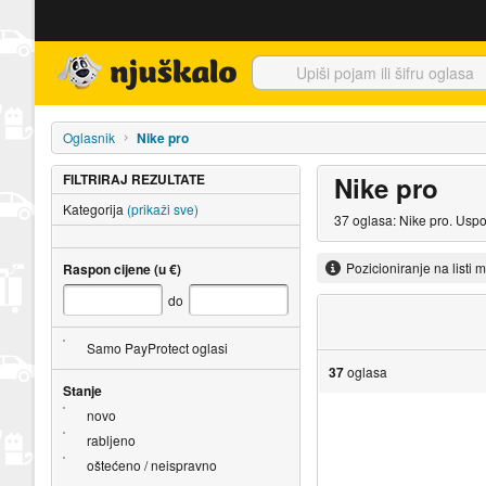
Njuškalo naslovnica
Oglasnik
Nike pro
FILTRIRAJ REZULTATE
Nike pro
Kategorija
(prikaži sve)
37 oglasa: Nike pro. Uspo
Pozicioniranje na listi 
Raspon cijene (u €)
do
Samo PayProtect oglasi
37
oglasa
Stanje
novo
rabljeno
oštećeno / neispravno