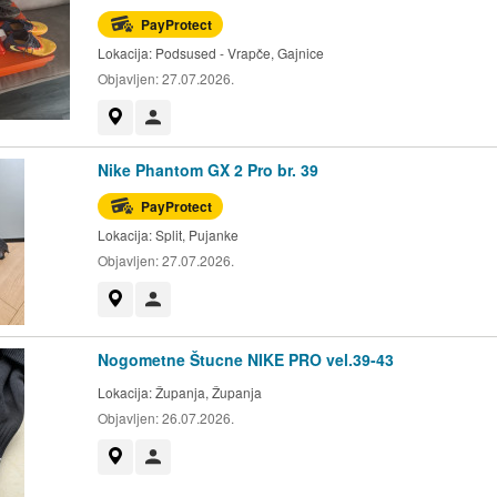
PayProtect
Lokacija:
Podsused - Vrapče, Gajnice
Objavljen:
27.07.2026.
Prikaži na mapi
Korisnik nije trgovac
Nike Phantom GX 2 Pro br. 39
PayProtect
Lokacija:
Split, Pujanke
Objavljen:
27.07.2026.
Prikaži na mapi
Korisnik nije trgovac
Nogometne Štucne NIKE PRO vel.39-43
Lokacija:
Županja, Županja
Objavljen:
26.07.2026.
Prikaži na mapi
Korisnik nije trgovac