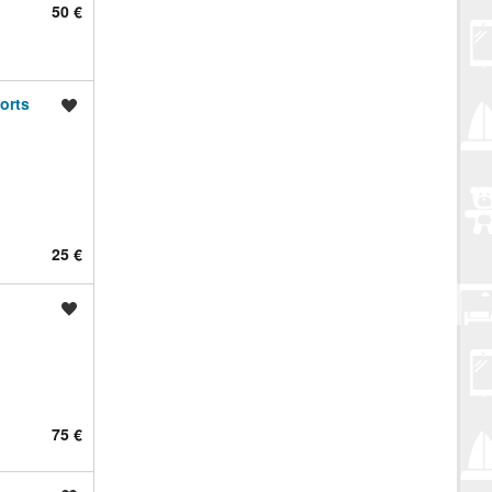
50 €
orts
Spremi oglas
25 €
Spremi oglas
75 €