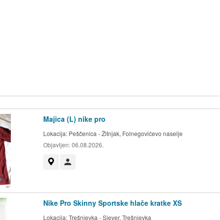
Majica (L) nike pro
Lokacija:
Peščenica - Žitnjak, Folnegovićevo naselje
Objavljen:
06.08.2026.
Prikaži na mapi
Korisnik nije trgovac
Nike Pro Skinny Sportske hlače kratke XS
Lokacija:
Trešnjevka - Sjever, Trešnjevka