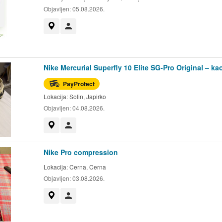
Objavljen:
05.08.2026.
Prikaži na mapi
Korisnik nije trgovac
Nike Mercurial Superfly 10 Elite SG-Pro Original – ka
PayProtect
Lokacija:
Solin, Japirko
Objavljen:
04.08.2026.
Prikaži na mapi
Korisnik nije trgovac
Nike Pro compression
Lokacija:
Cerna, Cerna
Objavljen:
03.08.2026.
Prikaži na mapi
Korisnik nije trgovac