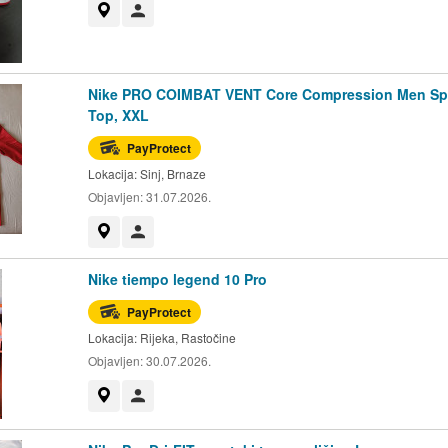
Prikaži na mapi
Korisnik nije trgovac
Nike PRO COIMBAT VENT Core Compression Men Sp
Top, XXL
PayProtect
Lokacija:
Sinj, Brnaze
Objavljen:
31.07.2026.
Prikaži na mapi
Korisnik nije trgovac
Nike tiempo legend 10 Pro
PayProtect
Lokacija:
Rijeka, Rastočine
Objavljen:
30.07.2026.
Prikaži na mapi
Korisnik nije trgovac