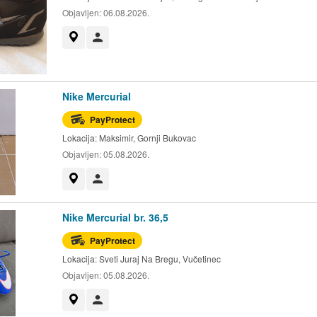
Objavljen:
06.08.2026.
Prikaži na mapi
Korisnik nije trgovac
Nike Mercurial
PayProtect
Lokacija:
Maksimir, Gornji Bukovac
Objavljen:
05.08.2026.
Prikaži na mapi
Korisnik nije trgovac
Nike Mercurial br. 36,5
PayProtect
Lokacija:
Sveti Juraj Na Bregu, Vučetinec
Objavljen:
05.08.2026.
Prikaži na mapi
Korisnik nije trgovac