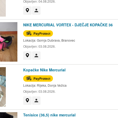
Objavljen:
04.08.2026.
Prikaži na mapi
Korisnik nije trgovac
NIKE MERCURIAL VORTEX - DJEČJE KOPAČKE 36
PayProtect
Lokacija:
Gornja Dubrava, Branovec
Objavljen:
03.08.2026.
Prikaži na mapi
Korisnik nije trgovac
Kopačke Nike Mercurial
PayProtect
Lokacija:
Rijeka, Donja Vežica
Objavljen:
03.08.2026.
Prikaži na mapi
Korisnik nije trgovac
Tenisice (36,5) nike mercurial