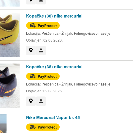
Kopačke (38) nike mercurial
PayProtect
Lokacija:
Peščenica - Žitnjak, Folnegovićevo naselje
Objavljen:
02.08.2026.
Prikaži na mapi
Korisnik nije trgovac
Kopačke (38) nike mercurial
PayProtect
Lokacija:
Peščenica - Žitnjak, Folnegovićevo naselje
Objavljen:
02.08.2026.
Prikaži na mapi
Korisnik nije trgovac
Nike Mercurial Vapor br. 45
PayProtect