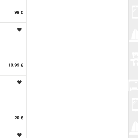
99 €
Spremi oglas
19,99 €
Spremi oglas
20 €
Spremi oglas