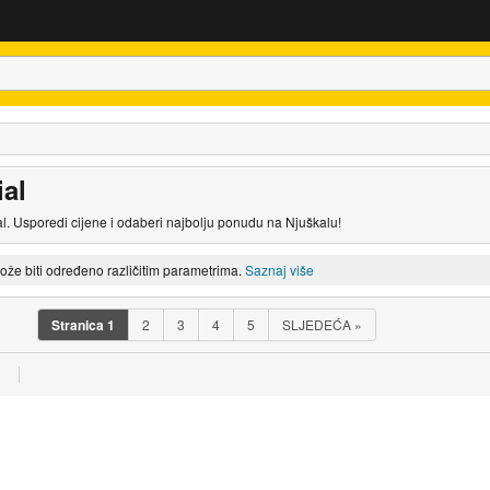
ial
l. Usporedi cijene i odaberi najbolju ponudu na Njuškalu!
može biti određeno različitim parametrima.
Saznaj više
Stranica
1
2
3
4
5
SLJEDEĆA
»