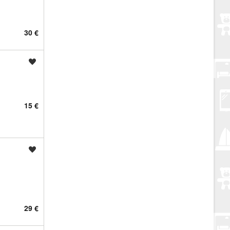
30 €
Spremi oglas
15 €
Spremi oglas
29 €