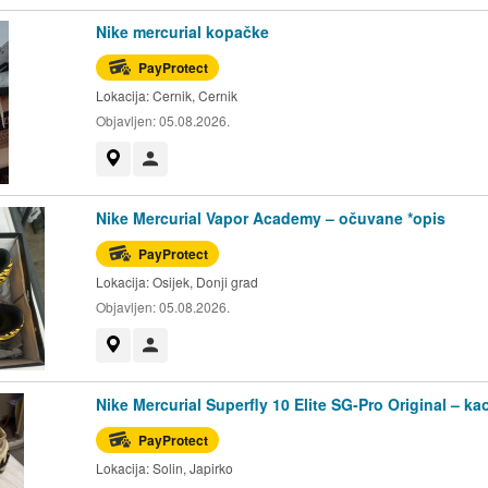
Nike mercurial kopačke
PayProtect
Lokacija:
Cernik, Cernik
Objavljen:
05.08.2026.
Prikaži na mapi
Korisnik nije trgovac
Nike Mercurial Vapor Academy – očuvane *opis
PayProtect
Lokacija:
Osijek, Donji grad
Objavljen:
05.08.2026.
Prikaži na mapi
Korisnik nije trgovac
Nike Mercurial Superfly 10 Elite SG-Pro Original – ka
PayProtect
Lokacija:
Solin, Japirko