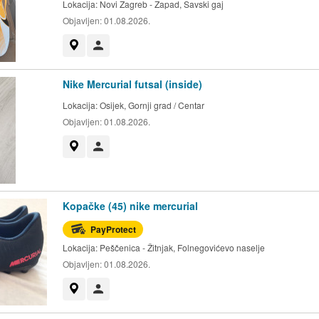
Lokacija:
Novi Zagreb - Zapad, Savski gaj
Objavljen:
01.08.2026.
Prikaži na mapi
Korisnik nije trgovac
Nike Mercurial futsal (inside)
Lokacija:
Osijek, Gornji grad / Centar
Objavljen:
01.08.2026.
Prikaži na mapi
Korisnik nije trgovac
Kopačke (45) nike mercurial
PayProtect
Lokacija:
Peščenica - Žitnjak, Folnegovićevo naselje
Objavljen:
01.08.2026.
Prikaži na mapi
Korisnik nije trgovac