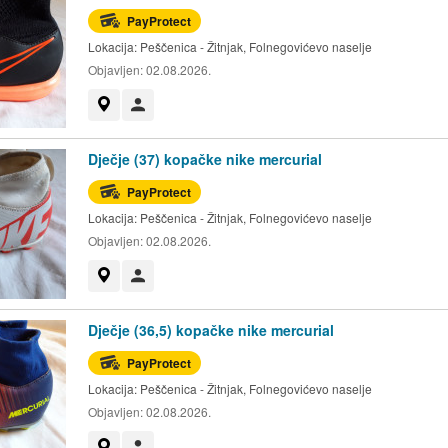
PayProtect
Lokacija:
Peščenica - Žitnjak, Folnegovićevo naselje
Objavljen:
02.08.2026.
Prikaži na mapi
Korisnik nije trgovac
Dječje (37) kopačke nike mercurial
PayProtect
Lokacija:
Peščenica - Žitnjak, Folnegovićevo naselje
Objavljen:
02.08.2026.
Prikaži na mapi
Korisnik nije trgovac
Dječje (36,5) kopačke nike mercurial
PayProtect
Lokacija:
Peščenica - Žitnjak, Folnegovićevo naselje
Objavljen:
02.08.2026.
Prikaži na mapi
Korisnik nije trgovac