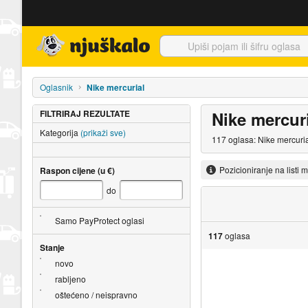
Njuškalo naslovnica
Oglasnik
Nike mercurial
FILTRIRAJ REZULTATE
Nike mercur
Kategorija
(prikaži sve)
117 oglasa: Nike mercuria
Pozicioniranje na listi 
Raspon cijene (u €)
do
Samo PayProtect oglasi
117
oglasa
Stanje
novo
rabljeno
oštećeno / neispravno