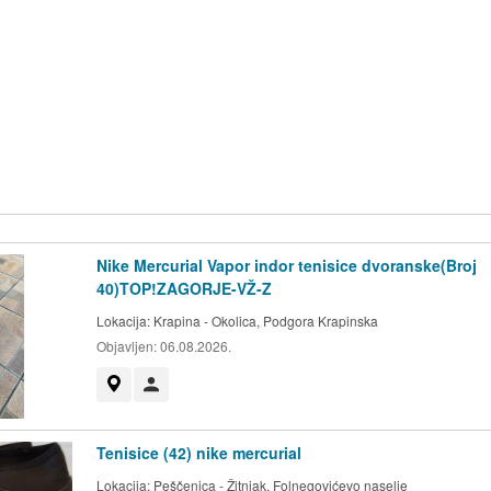
Nike Mercurial Vapor indor tenisice dvoranske(Broj
40)TOP!ZAGORJE-VŽ-Z
Lokacija:
Krapina - Okolica, Podgora Krapinska
Objavljen:
06.08.2026.
Prikaži na mapi
Korisnik nije trgovac
Tenisice (42) nike mercurial
Lokacija:
Peščenica - Žitnjak, Folnegovićevo naselje