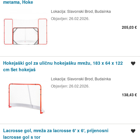
metama, Hoke
Lokacija:
Slavonski Brod, Budainka
Objavljen:
26.02.2026.
205,03 €
Hokejaški gol za uličnu hokejašku mrežu, 183 x 64 x 122
Spremi oglas
cm Set hokejaš
Lokacija:
Slavonski Brod, Budainka
Objavljen:
26.02.2026.
138,43 €
Lacrosse gol, mreža za lacrosse 6′ x 6′, prijenosni
Spremi oglas
lacrosse gol s tor