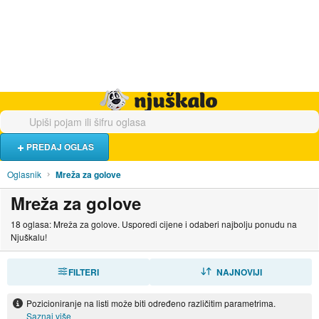
Hrana i piće
Turistički smještaj
Poslovi
Njuškalo naslovnica
PREDAJ OGLAS
Oglasnik
Mreža za golove
Mreža za golove
18 oglasa: Mreža za golove. Usporedi cijene i odaberi najbolju ponudu na
Njuškalu!
FILTERI
SORTIRAJ
NAJNOVIJI
Pozicioniranje na listi može biti određeno različitim parametrima.
Saznaj više