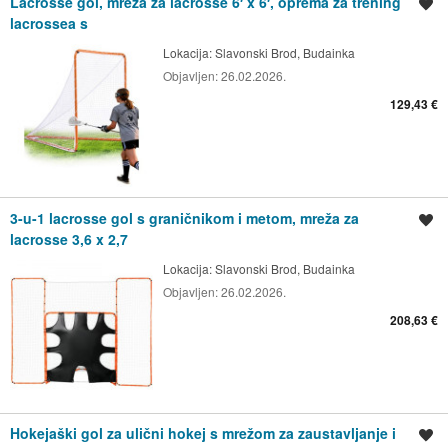
Lacrosse gol, mreža za lacrosse 6′ x 6′, oprema za trening
Spremi oglas
lacrossea s
Lokacija:
Slavonski Brod, Budainka
Objavljen:
26.02.2026.
129,43 €
3-u-1 lacrosse gol s graničnikom i metom, mreža za
Spremi oglas
lacrosse 3,6 x 2,7
Lokacija:
Slavonski Brod, Budainka
Objavljen:
26.02.2026.
208,63 €
Hokejaški gol za ulični hokej s mrežom za zaustavljanje i
Spremi oglas