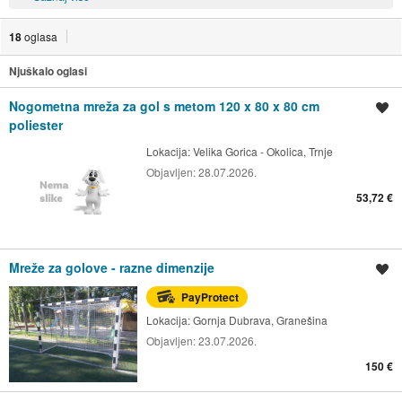
18
oglasa
Njuškalo oglasi
Nogometna mreža za gol s metom 120 x 80 x 80 cm
Spremi oglas
poliester
Lokacija:
Velika Gorica - Okolica, Trnje
Objavljen:
28.07.2026.
53,72 €
Mreže za golove - razne dimenzije
Spremi oglas
PayProtect
Lokacija:
Gornja Dubrava, Granešina
Objavljen:
23.07.2026.
150 €