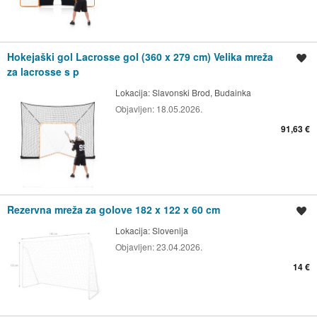
Hokejaški gol Lacrosse gol (360 x 279 cm) Velika mreža
Spremi oglas
za lacrosse s p
Lokacija:
Slavonski Brod, Budainka
Objavljen:
18.05.2026.
91,63 €
Rezervna mreža za golove 182 x 122 x 60 cm
Spremi oglas
Lokacija:
Slovenija
Objavljen:
23.04.2026.
14 €