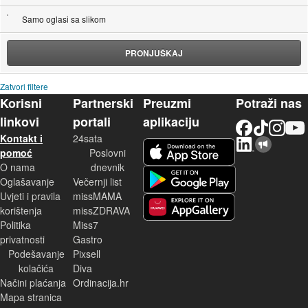
Samo oglasi sa slikom
PRONJUŠKAJ
Zatvori filtere
Korisni
Partnerski
Preuzmi
Potraži nas
linkovi
portali
aplikaciju
Facebook
TikTok
Instagram
YouTu
Kontakt i
24sata
LinkedIn
Njuškalo blog
iOS aplikacija
pomoć
Poslovni
O nama
dnevnik
Android aplikacija
Oglašavanje
Večernji list
Uvjeti i pravila
missMAMA
korištenja
missZDRAVA
Huawei aplikacija
Politika
Miss7
privatnosti
Gastro
Podešavanje
Pixsell
kolačića
Diva
Načini plaćanja
Ordinacija.hr
Mapa stranica