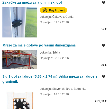
Zakačke za mrežu za aluminijski gol
Spremi oglas
PayProtect
Lokacija:
Čakovec, Centar
Objavljen:
09.07.2026.
35 €
Mreze za male golove po vasim dimenzijama
Spremi oglas
Lokacija:
Srbija
Objavljen:
08.07.2026.
30 €
3 u 1 gol za lakros (3,66 x 2,74 m) Velika mreža za lakros s
Spremi oglas
graničnik
Lokacija:
Slavonski Brod, Budainka
Objavljen:
18.05.2026.
251,83 €