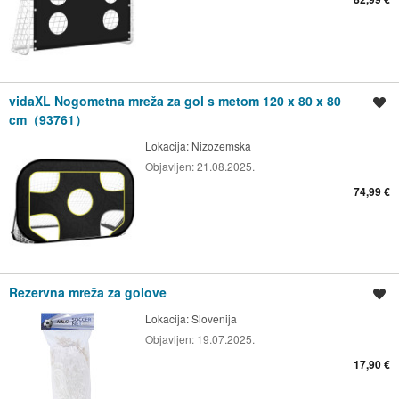
vidaXL Nogometna mreža za gol s metom 120 x 80 x 80
Spremi oglas
cm（93761）
Lokacija:
Nizozemska
Objavljen:
21.08.2025.
74,99 €
Rezervna mreža za golove
Spremi oglas
Lokacija:
Slovenija
Objavljen:
19.07.2025.
17,90 €