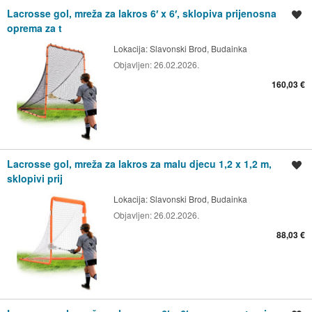
Lacrosse gol, mreža za lakros 6′ x 6′, sklopiva prijenosna
Spremi oglas
oprema za t
Lokacija:
Slavonski Brod, Budainka
Objavljen:
26.02.2026.
160,03 €
Lacrosse gol, mreža za lakros za malu djecu 1,2 x 1,2 m,
Spremi oglas
sklopivi prij
Lokacija:
Slavonski Brod, Budainka
Objavljen:
26.02.2026.
88,03 €