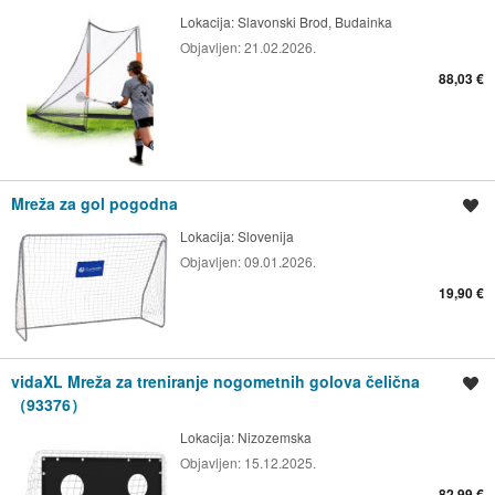
Lokacija:
Slavonski Brod, Budainka
Objavljen:
21.02.2026.
88,03 €
Mreža za gol pogodna
Spremi oglas
Lokacija:
Slovenija
Objavljen:
09.01.2026.
19,90 €
vidaXL Mreža za treniranje nogometnih golova čelična
Spremi oglas
（93376）
Lokacija:
Nizozemska
Objavljen:
15.12.2025.
82,99 €