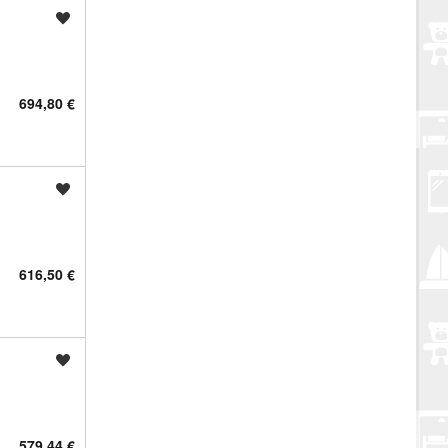
Spremi oglas
694,80 €
Spremi oglas
616,50 €
Spremi oglas
579,44 €