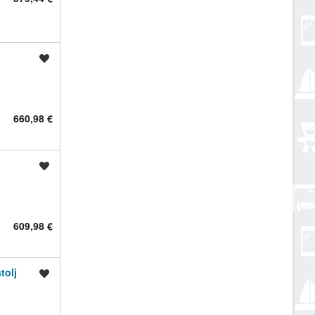
Spremi oglas
660,98 €
Spremi oglas
609,98 €
tolj
Spremi oglas