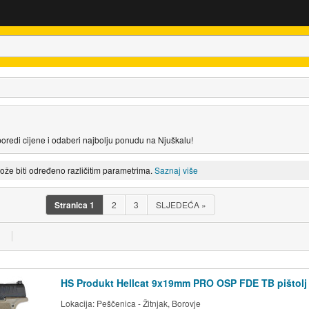
poredi cijene i odaberi najbolju ponudu na Njuškalu!
može biti određeno različitim parametrima.
Saznaj više
Stranica
1
2
3
SLJEDEĆA
»
HS Produkt Hellcat 9x19mm PRO OSP FDE TB pištolj
Lokacija:
Peščenica - Žitnjak, Borovje