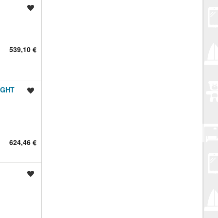
Spremi oglas
539,10 €
IGHT
Spremi oglas
624,46 €
Spremi oglas