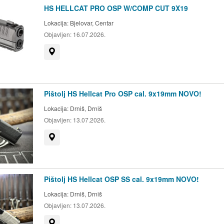
HS HELLCAT PRO OSP W/COMP CUT 9X19
Lokacija:
Bjelovar, Centar
Objavljen:
16.07.2026.
Prikaži na mapi
Pištolj HS Hellcat Pro OSP cal. 9x19mm NOVO!
Lokacija:
Drniš, Drniš
Objavljen:
13.07.2026.
Prikaži na mapi
Pištolj HS Hellcat OSP SS cal. 9x19mm NOVO!
Lokacija:
Drniš, Drniš
Objavljen:
13.07.2026.
Prikaži na mapi