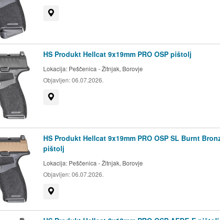
Prikaži na mapi
HS Produkt Hellcat 9x19mm PRO OSP pištolj
Lokacija:
Peščenica - Žitnjak, Borovje
Objavljen:
06.07.2026.
Prikaži na mapi
HS Produkt Hellcat 9x19mm PRO OSP SL Burnt Bron
pištolj
Lokacija:
Peščenica - Žitnjak, Borovje
Objavljen:
06.07.2026.
Prikaži na mapi