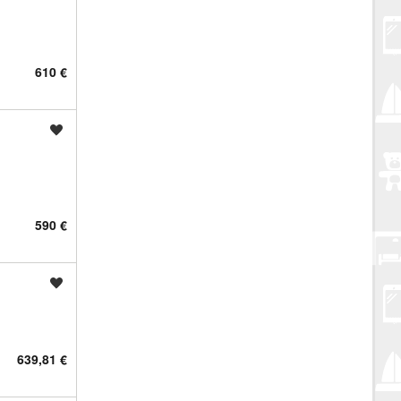
610 €
Spremi oglas
590 €
Spremi oglas
639,81 €