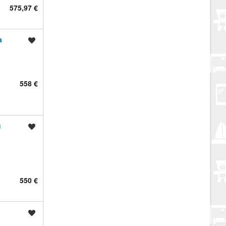
575,97 €
a
Spremi oglas
558 €
u
Spremi oglas
550 €
u
Spremi oglas