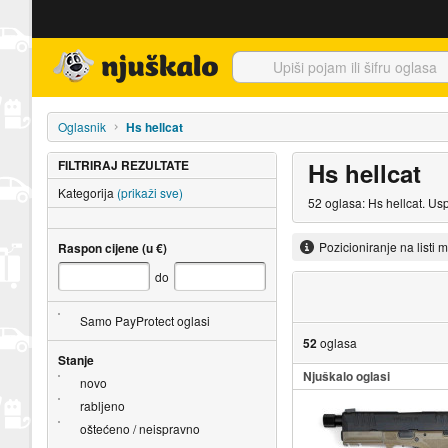
Njuškalo naslovnica
Oglasnik
Hs hellcat
FILTRIRAJ REZULTATE
Hs hellcat
Kategorija
(prikaži sve)
52 oglasa: Hs hellcat. Us
Pozicioniranje na listi 
Raspon cijene (u €)
do
Samo PayProtect oglasi
52
oglasa
Stanje
Njuškalo oglasi
novo
rabljeno
oštećeno / neispravno