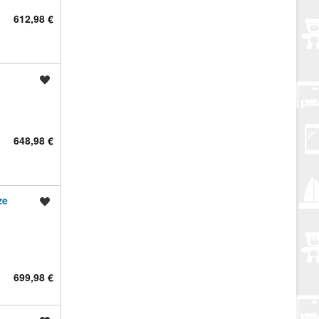
612,98 €
Spremi oglas
648,98 €
ze
Spremi oglas
699,98 €