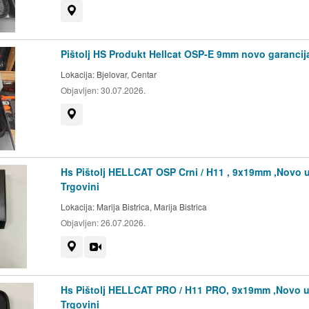
Prikaži na mapi
Pištolj HS Produkt Hellcat OSP-E 9mm novo garancij
Lokacija:
Bjelovar, Centar
Objavljen:
30.07.2026.
Prikaži na mapi
Hs Pištolj HELLCAT OSP Crni / H11 , 9x19mm ,Novo 
Trgovini
Lokacija:
Marija Bistrica, Marija Bistrica
Objavljen:
26.07.2026.
Prikaži na mapi
Video
Hs Pištolj HELLCAT PRO / H11 PRO, 9x19mm ,Novo 
Trgovini