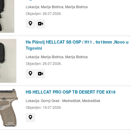
Lokacija:
Marija Bistrica, Marija Bistrica
Objavljen:
26.07.2026.
Prikaži na mapi
Video
Hs Pištolj HELLCAT SS OSP / H11 , 9x19mm ,Novo u
Trgovini
Lokacija:
Marija Bistrica, Marija Bistrica
Objavljen:
26.07.2026.
Prikaži na mapi
Video
HS HELLCAT PRO OSP TB DESERT FDE 9X19
Lokacija:
Gornji Grad - Medveščak, Medveščak
Objavljen:
19.07.2026.
Prikaži na mapi