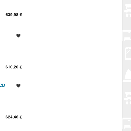
639,98 €
Spremi oglas
610,20 €
 CB
Spremi oglas
624,46 €