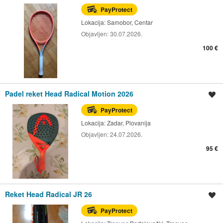
PayProtect
Lokacija:
Samobor, Centar
Objavljen:
30.07.2026.
100 €
Padel reket Head Radical Motion 2026
Spremi oglas
PayProtect
Lokacija:
Zadar, Plovanija
Objavljen:
24.07.2026.
95 €
Reket Head Radical JR 26
Spremi oglas
PayProtect