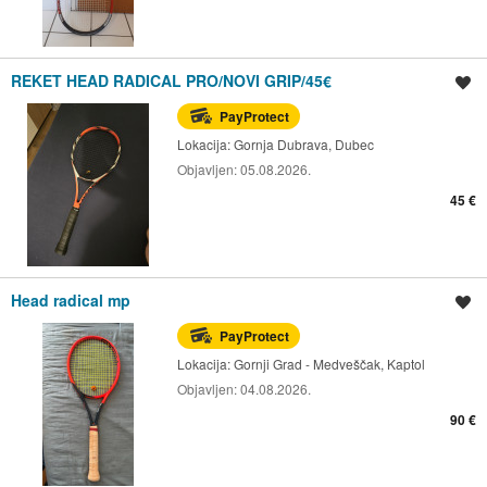
REKET HEAD RADICAL PRO/NOVI GRIP/45€
Spremi oglas
PayProtect
Lokacija:
Gornja Dubrava, Dubec
Objavljen:
05.08.2026.
45 €
Head radical mp
Spremi oglas
PayProtect
Lokacija:
Gornji Grad - Medveščak, Kaptol
Objavljen:
04.08.2026.
90 €