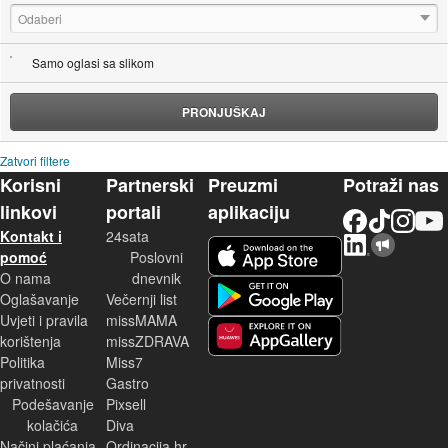
Odaberi
Samo oglasi sa slikom
PRONJUŠKAJ
Zatvori filtere
Korisni
Partnerski
Preuzmi
Potraži nas
linkovi
portali
aplikaciju
Facebook
TikTok
Instagram
YouTu
Kontakt i
24sata
LinkedIn
Njuškalo blog
iOS aplikacija
pomoć
Poslovni
O nama
dnevnik
Android aplikacija
Oglašavanje
Večernji list
Uvjeti i pravila
missMAMA
korištenja
missZDRAVA
Huawei aplikacija
Politika
Miss7
privatnosti
Gastro
Podešavanje
Pixsell
kolačića
Diva
Načini plaćanja
Ordinacija.hr