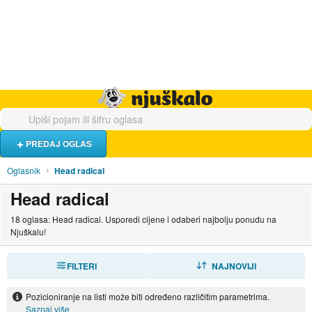
Hrana i piće
Turistički smještaj
Poslovi
Njuškalo naslovnica
PREDAJ OGLAS
Oglasnik
Head radical
Head radical
18 oglasa: Head radical. Usporedi cijene i odaberi najbolju ponudu na
Njuškalu!
FILTERI
SORTIRAJ
NAJNOVIJI
Pozicioniranje na listi može biti određeno različitim parametrima.
Saznaj više