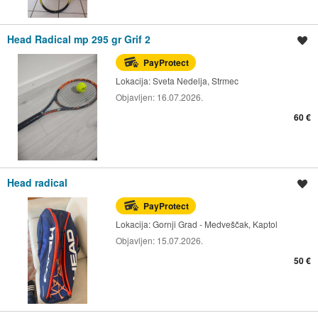
Head Radical mp 295 gr Grif 2
Spremi oglas
PayProtect
Lokacija:
Sveta Nedelja, Strmec
Objavljen:
16.07.2026.
60 €
Head radical
Spremi oglas
PayProtect
Lokacija:
Gornji Grad - Medveščak, Kaptol
Objavljen:
15.07.2026.
50 €