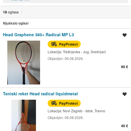
18
oglasa
Njuškalo oglasi
Head Graphene 360+ Radical MP L3
Spremi oglas
PayProtect
Lokacija:
Trešnjevka - Jug, Srednjaci
Objavljen:
06.08.2026.
90 €
Teniski reket Head radical liquidmetal
Spremi oglas
PayProtect
Lokacija:
Novi Zagreb - Istok, Travno
Objavljen:
06.08.2026.
40 €