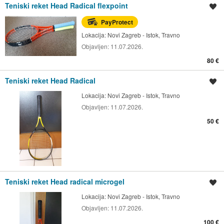
Teniski reket Head Radical flexpoint
Spremi oglas
PayProtect
Lokacija:
Novi Zagreb - Istok, Travno
Objavljen:
11.07.2026.
80 €
Teniski reket Head Radical
Spremi oglas
Lokacija:
Novi Zagreb - Istok, Travno
Objavljen:
11.07.2026.
50 €
Teniski reket Head radical microgel
Spremi oglas
Lokacija:
Novi Zagreb - Istok, Travno
Objavljen:
11.07.2026.
100 €