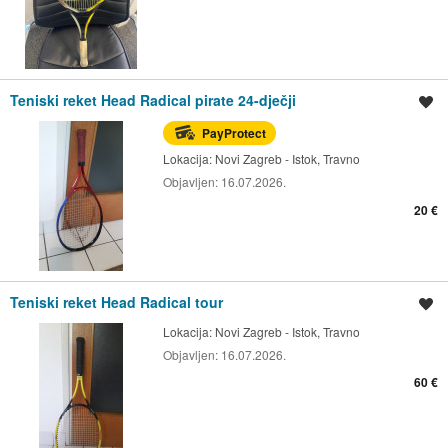
Teniski reket Head Radical pirate 24-dječji
Spremi oglas
PayProtect
Lokacija:
Novi Zagreb - Istok, Travno
Objavljen:
16.07.2026.
20 €
Teniski reket Head Radical tour
Spremi oglas
Lokacija:
Novi Zagreb - Istok, Travno
Objavljen:
16.07.2026.
60 €