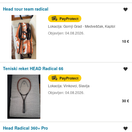
Head tour team radical
Spremi oglas
PayProtect
Lokacija:
Gornji Grad - Medveščak, Kaptol
Objavljen:
04.08.2026.
10 €
Teniski reket HEAD Radical 66
Spremi oglas
PayProtect
Lokacija:
Vinkovci, Slavija
Objavljen:
04.08.2026.
30 €
Head Radical 360+ Pro
Spremi oglas