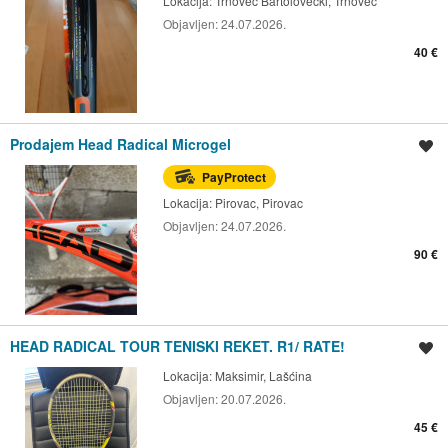
Lokacija:
Trnovec Bartolovečki, Trnovec
Objavljen:
24.07.2026.
40 €
Prodajem Head Radical Microgel
Spremi oglas
PayProtect
Lokacija:
Pirovac, Pirovac
Objavljen:
24.07.2026.
90 €
HEAD RADICAL TOUR TENISKI REKET. R1/ RATE!
Spremi oglas
Lokacija:
Maksimir, Lašćina
Objavljen:
20.07.2026.
45 €